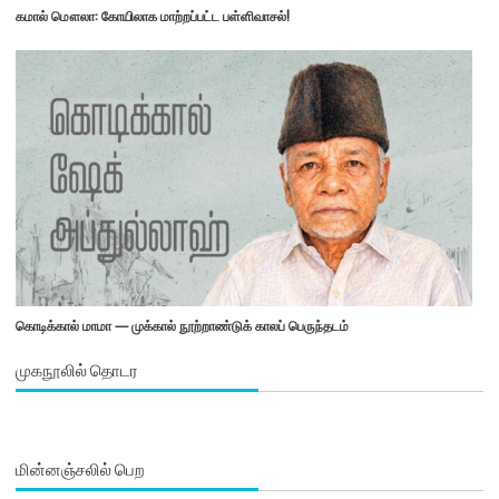
கமால் மௌலா: கோயிலாக மாற்றப்பட்ட பள்ளிவாசல்!
கொடிக்கால் மாமா — முக்கால் நூற்றாண்டுக் காலப் பெருந்தடம்
முகநூலில் தொடர
மின்னஞ்சலில் பெற