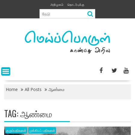
Skip
அறிமுகம்
தொடர்புக்கு
to
content
Home
All Posts
ஆண்மை
TAG:
ஆண்மை
குறும்பதிவுகள்
முக்கியப் பதிவுகள்