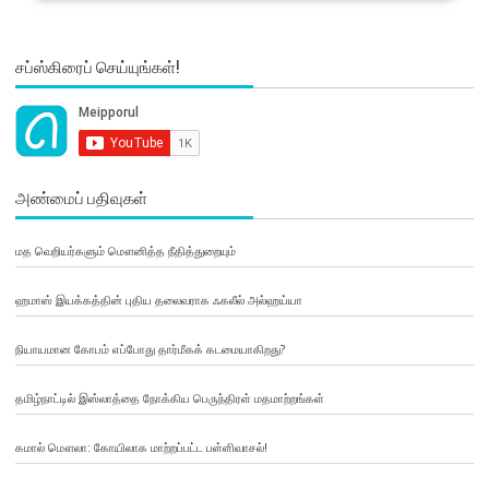
சப்ஸ்கிரைப் செய்யுங்கள்!
அண்மைப் பதிவுகள்
மத வெறியர்களும் மௌனித்த நீதித்துறையும்
ஹமாஸ் இயக்கத்தின் புதிய தலைவராக ஃகலீல் அல்ஹய்யா
நியாயமான கோபம் எப்போது தார்மீகக் கடமையாகிறது?
தமிழ்நாட்டில் இஸ்லாத்தை நோக்கிய பெருந்திரள் மதமாற்றங்கள்
கமால் மௌலா: கோயிலாக மாற்றப்பட்ட பள்ளிவாசல்!