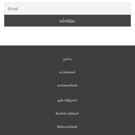
முகப்பு
கட்டுரைகள்
காணொளிகள்
நூல் அறிமுகம்
கேள்வி-பதில்கள்
நேர்காணல்கள்