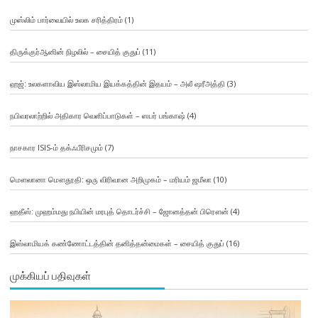
முஸ்லிம் பார்வையில் உலக சரித்திரம்
(1)
திருக்குர்ஆனின் நிழலில் – சையித் குதுப்
(11)
ஹஜ்: உலகளாவிய இஸ்லாமிய இயக்கத்தின் இதயம் – அலீ ஷரீஅத்தி
(3)
நபிவரலாற்றில் அதிகார வெளிப்பாடுகள் – ஸபர் பங்காஷ்
(4)
நாசகார ISIS-ம் தக்ஃபீரிசமும்
(7)
மௌலானா மௌதூதி: ஒரு விரிவான அறிமுகம் – மரியம் ஜமீலா
(10)
ஹதீஸ்: முஹம்மது நபியின் மரபுத் தொடர்ச்சி – ஜோனத்தன் பிரௌன்
(4)
இஸ்லாமியக் கண்ணோட்டத்தின் தனித்தன்மைகள் – சையித் குதுப்
(16)
முக்கியப் பதிவுகள்