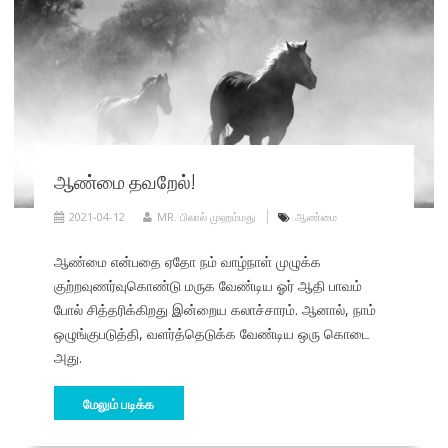
ஆண்மை தவறேல்!
2021-04-12
MR. பிலால் முஹம்மது
ஆண்மை
ஆண்மை என்பதை ஏதோ நம் வாழ்நாள் முழுக்க
குற்றவுணர்வுகொண்டு மருக வேண்டிய ஓர் ஆதி பாவம்
போல் சித்தரிக்கிறது இன்றைய கலாச்சாரம். ஆனால், நாம்
ஒழுங்குபடுத்தி, வளர்த்தெடுக்க வேண்டிய ஒரு கொடை
அது.
மேலும் படிக்க