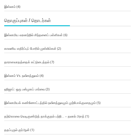
இஸ்லாம்
(4)
தொகுப்புகள் / தொடர்கள்
இஸ்லாமிய வரலாற்றில் சிந்தனைப் பள்ளிகள்
(6)
காலனிய எதிர்ப்புப் போரில் முஸ்லிம்கள்
(2)
தாராளவாதத்தைக் கட்டுடைத்தல்
(7)
இஸ்லாம் Vs. நவீனத்துவம்
(4)
ஹிஜாப்: ஒரு பன்முகப் பார்வை
(3)
இஸ்லாமியக் கண்ணோட்டத்தில் நவீனத்துவமும் முற்போக்குவாதமும்
(5)
தற்கொலை வெடிகுண்டுத் தாக்குதல் பற்றி… – தலால் அசத்
(1)
ததப்புருல் குர்ஆன்
(1)