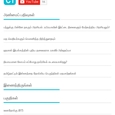
அண்மைப் பதிவுகள்
பந்துக்கு பின்னே நகரும் அரசியல்: ஃபிஃபாவின் இரட்டை நிலைகளும் மேற்கத்திய அரசியலும்!
மத வெறியர்களும் மௌனித்த நீதித்துறையும்
ஹமாஸ் இயக்கத்தின் புதிய தலைவராக ஃகலீல் அல்ஹய்யா
நியாயமான கோபம் எப்போது தார்மீகக் கடமையாகிறது?
தமிழ்நாட்டில் இஸ்லாத்தை நோக்கிய பெருந்திரள் மதமாற்றங்கள்
இணைந்திருங்கள்
பகுதிகள்
உலகநோக்கு
(87)