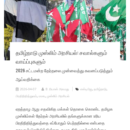
தமிழ்நாடு முஸ்லிம் அரசியல்: சவால்களும்
வாய்ப்புகளும்
2026 சட்டமன்ற தேர்தலை முன்வைத்து கவனப்படுத்தும்
ஆய்வறிக்கை
2026-04-07
B. ரியாஸ் அகமது
எஸ்டிபிஐ
,
தமிழ்நாடு
,
பிரதிநிதித்துவம்
,
மமக
,
முஸ்லிம் அரசியல்
ஏறத்தாழ ஆறு சதவிகித மக்கள் தொகை கொண்ட தமிழக
முஸ்லிம்கள் தேர்தல் அரசியலில் தங்களுக்கான உரிய
பிரதிநிதித்துவத்தை எப்போதும் பெற்றதில்லை என்பதை
தரவுகள் தெரிவிக்கின்றன. சமூக நீதி, மதச்சார்பின்மை,