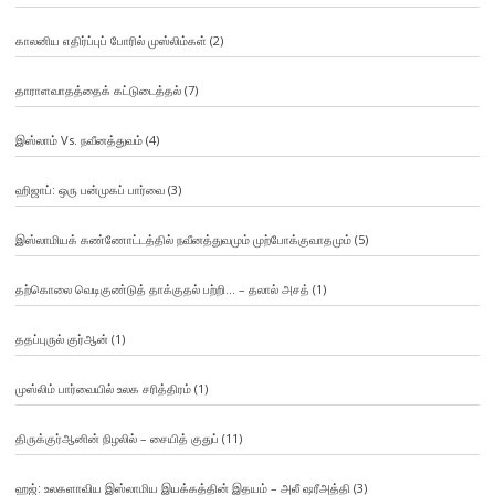
காலனிய எதிர்ப்புப் போரில் முஸ்லிம்கள்
(2)
தாராளவாதத்தைக் கட்டுடைத்தல்
(7)
இஸ்லாம் Vs. நவீனத்துவம்
(4)
ஹிஜாப்: ஒரு பன்முகப் பார்வை
(3)
இஸ்லாமியக் கண்ணோட்டத்தில் நவீனத்துவமும் முற்போக்குவாதமும்
(5)
தற்கொலை வெடிகுண்டுத் தாக்குதல் பற்றி… – தலால் அசத்
(1)
ததப்புருல் குர்ஆன்
(1)
முஸ்லிம் பார்வையில் உலக சரித்திரம்
(1)
திருக்குர்ஆனின் நிழலில் – சையித் குதுப்
(11)
ஹஜ்: உலகளாவிய இஸ்லாமிய இயக்கத்தின் இதயம் – அலீ ஷரீஅத்தி
(3)