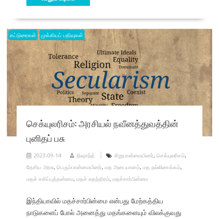
கட்டுரைகள்
முக்கியப் பதிவுகள்
செக்யுலரிசம்: அரசியல் நவீனத்துவத்தின்
புனிதப் பசு
2023-09-14
நிஷாந்த்
சிறுபான்மையினர்
,
செக்யுலரிசம்
,
தேசிய அரசு
,
பெரும்பான்மையினர்
,
மத அடையாளம்
,
மத நல்லிணக்கம்
,
மதச் சகிப்புத்தன்மை
,
மதச் சுதந்திரம்
,
மதச்சார்பின்மை
இந்தியாவில் மதச்சார்பின்மை என்பது மேற்கத்திய
நாடுகளைப் போல் அனைத்து மதங்களையும் விலக்குவது