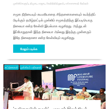
முஸ்லிம்களும்
,
திமுக
,
பாஜக
,
பிரதிநிதித்துவம்
,
மக்களவைத் தேர்தல்
சமூக நீதியையும் சுயமரியாதை சிந்தனைகளையும் உயர்த்திப்
பிடிக்கும் தமிழ்நாட்டில் முஸ்லிம் சமூகத்திற்கு இப்படியொரு
நிலையா என்ற கேள்வி இயல்பாக எழுகிறது. அத்துடன்
இப்போதுதான் இந்த நிலையா அல்லது இதற்கு முன்னரும்
இதே நிலைதானா என்ற கேள்வியும் எழுகிறது.
மேலும் படிக்க
கட்டுரைகள்
முக்கியப் பதிவுகள்
‘கவிதையின் சமன்’ – மலபார் இலக்கியத்