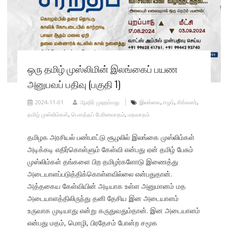
ஒரு தமிழ் முஸ்லிமின் இலங்கைப் பயண
அனுபவப் பதிவு (பகுதி 1)
2024-11-01
ஆஷிர் முஹம்மது
இலங்கை
,
ஈழம்
,
சிங்களர்
,
தமிழ் முஸ்லிம்கள்
,
பௌத்தப் பேரினவாதம்
,
மதவாதம்
தமிழக அரசியல் பண்பாட்டு சூழலில் இலங்கை முஸ்லிம்கள்
அடிக்கடி எதிர்கொள்ளும் கேள்வி என்பது ஏன் தமிழ் பேசும்
முஸ்லிம்கள் தங்களை பிற தமிழர்களோடு இணைத்து
அடையாளப்படுத்திக்கொள்ளவில்லை என்பதுதான்.
அத்தகைய கேள்வியின் அடியாக உள்ள அனுமானம் மத
அடையாளத்திலிருந்து தனி தேசிய இன அடையாளம்
உருவாக முடியாது என்று கருதுவதும்தான். இன அடையாளம்
என்பது மதம், மொழி, பிரதேசம் போன்ற சமூக