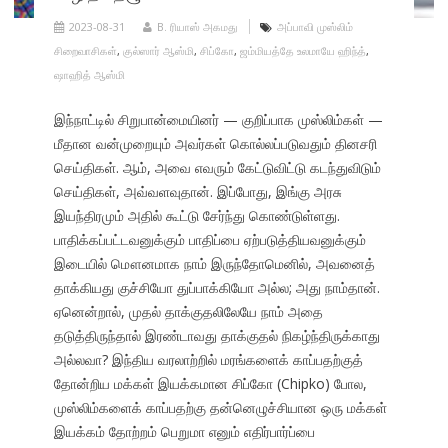
2023-08-31
B. ரியாஸ் அகமது
அப்பாவி முஸ்லிம்
சிறைவாசிகள்
,
குல்ஸார் ஆஸ்மி
,
சிப்கோ
,
ஜம்மியத்தே உலமாயே ஹிந்த்
,
ஷாஹித் ஆஸ்மி
இந்நாட்டில் சிறுபான்மையினர் — குறிப்பாக முஸ்லிம்கள் —
மீதான வன்முறையும் அவர்கள் கொல்லப்படுவதும் தினசரி
செய்திகள். ஆம், அவை எவரும் கேட்டுவிட்டு கடந்துவிடும்
செய்திகள், அவ்வளவுதான். இப்போது, இங்கு அரசு
இயந்திரமும் அதில் கூட்டு சேர்ந்து கொண்டுள்ளது.
பாதிக்கப்பட்டவனுக்கும் பாதிப்பை ஏற்படுத்தியவனுக்கும்
இடையில் மௌனமாக நாம் இருந்தோமெனில், அவனைத்
தாக்கியது குச்சியோ துப்பாக்கியோ அல்ல; அது நாம்தான்.
ஏனென்றால், முதல் தாக்குதலிலேயே நாம் அதை
தடுத்திருந்தால் இரண்டாவது தாக்குதல் நிகழ்ந்திருக்காது
அல்லவா? இந்திய வரலாற்றில் மரங்களைக் காப்பதற்குத்
தோன்றிய மக்கள் இயக்கமான சிப்கோ (Chipko) போல,
முஸ்லிம்களைக் காப்பதற்கு தன்னெழுச்சியான ஒரு மக்கள்
இயக்கம் தோற்றம் பெறுமா எனும் எதிர்பார்ப்பை