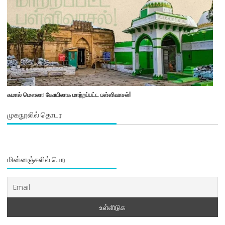
கமால் மௌலா: கோயிலாக மாற்றப்பட்ட பள்ளிவாசல்!
முகநூலில் தொடர
மின்னஞ்சலில் பெற