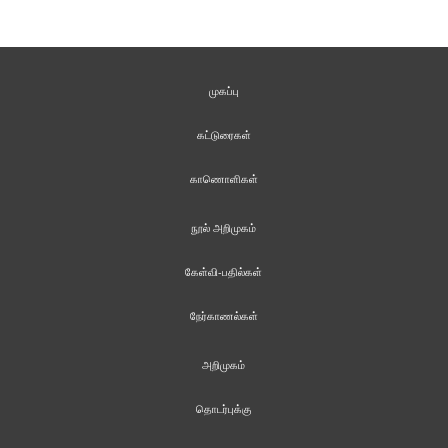
முகப்பு
கட்டுரைகள்
காணொளிகள்
நூல் அறிமுகம்
கேள்வி-பதில்கள்
நேர்காணல்கள்
அறிமுகம்
தொடர்புக்கு