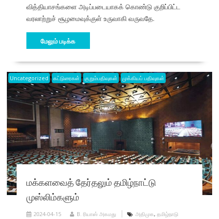
வித்தியாசங்களை அடிப்படையாகக் கொண்டு குறிப்பிட்ட
வரலாற்றுச் சூழமைவுக்குள் உருவாகி வருவதே.
மேலும் படிக்க
Uncategorized
கட்டுரைகள்
குறும்பதிவுகள்
முக்கியப் பதிவுகள்
மக்களவைத் தேர்தலும் தமிழ்நாட்டு
முஸ்லிம்களும்
2024-04-15
B. ரியாஸ் அகமது
அதிமுக
,
தமிழ்நாடு