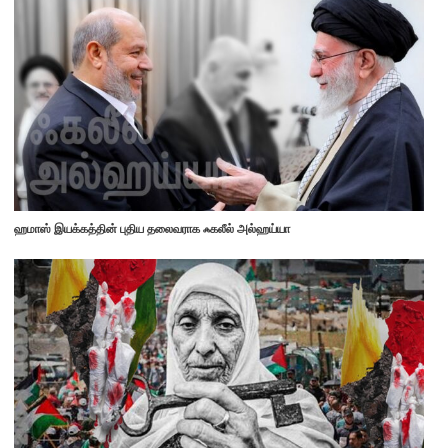
ஹமாஸ் இயக்கத்தின் புதிய தலைவராக ஃகலீல் அல்ஹய்யா