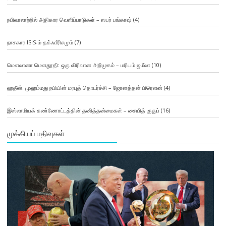
நபிவரலாற்றில் அதிகார வெளிப்பாடுகள் – ஸபர் பங்காஷ்
(4)
நாசகார ISIS-ம் தக்ஃபீரிசமும்
(7)
மௌலானா மௌதூதி: ஒரு விரிவான அறிமுகம் – மரியம் ஜமீலா
(10)
ஹதீஸ்: முஹம்மது நபியின் மரபுத் தொடர்ச்சி – ஜோனத்தன் பிரௌன்
(4)
இஸ்லாமியக் கண்ணோட்டத்தின் தனித்தன்மைகள் – சையித் குதுப்
(16)
முக்கியப் பதிவுகள்