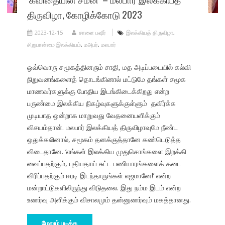
திருவிழா, கோழிக்கோடு 2023
2023-12-15
சாளை பஷீர்
இலக்கியத் திருவிழா
,
சிறுபான்மை இலக்கியம்
,
மஅபர்
,
மலபார்
ஒவ்வொரு சமூகத்தினரும் சாதி, மத அடிப்படையில் கல்வி
நிறுவனங்களைத் தொடங்கினால் மட்டுமே தங்கள் சமூக
மாணவர்களுக்கு போதிய இடங்கிடைக்கிறது என்ற
பருண்மை இலக்கிய நிகழ்வுகளுக்குள்ளும் தவிர்க்க
முடியாத ஒன்றாக மாறுவது வேதனையளிக்கும்
விசயம்தான். மலபார் இலக்கியத் திருவிழாவுமே நீண்ட
ஒதுக்கலினால், சமூகம் தனக்குத்தானே கண்டெடுத்த
விடைதானே. ‘எங்கள் இலக்கிய முதுசொங்களை இறக்கி
வைப்பதற்கும், புதியதாய் சுட்ட பணியாரங்களைக் கடை
விரிப்பதற்கும் ஈரடி இடந்தாருங்கள் எஜமானே!’ என்ற
மன்றாட்டுகளிலிருந்து விடுதலை. இது நம்ம இடம் என்ற
உணர்வு அளிக்கும் விசாலமும் தன்னுணர்வும் மகத்தானது.
மேலும் படிக்க