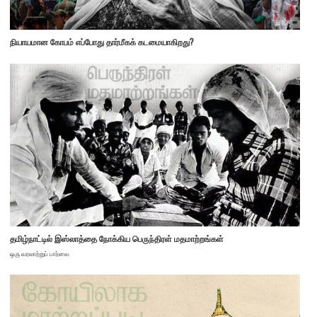
நியாயமான கோபம் எப்போது தார்மீகக் கடமையாகிறது?
தமிழ்நாட்டில் இஸ்லாத்தை நோக்கிய பெருந்திரள் மதமாற்றங்கள்
ஒரு வரலாற்றுப் பார்வை