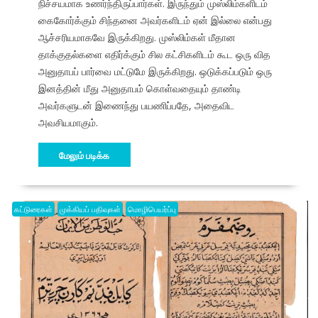
நிச்சயமாக உணர்ந்திருப்பார்கள். இருந்தும் முஸ்லிம்களிடம்
கைகோர்க்கும் சிந்தனை அவர்களிடம் ஏன் இல்லை என்பது
ஆச்சரியமாகவே இருக்கிறது. முஸ்லிம்கள் மீதான
தாக்குதல்களை எதிர்க்கும் சில கட்சிகளிடம் கூட ஒரு வித
அனுதாபப் பார்வை மட்டுமே இருக்கிறது. ஒடுக்கப்படும் ஒரு
இனத்தின் மீது அனுதாபம் கொள்வதையும் தாண்டி
அவர்களுடன் இணைந்து பயணிப்பதே, அதைவிட
அவசியமாகும்.
மேலும் படிக்க
கட்டுரைகள்
முக்கியப் பதிவுகள்
மொழிபெயர்ப்பு