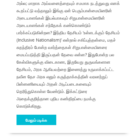
அல்ல; மாறாக அவ்வனைத்தையும் சமமாக நடத்துவது எனக்
கூறப்பட்டு வந்தாலும் இங்கு ஏன் பெரும்பான்மையினரின்
அடையாளங்கள் இயல்பாகவும் சிறுபான்மையினரின்
அடையாளங்கள் சந்தேகக் கண்கொண்டும்
பார்க்கப்படுகின்றன? இந்திய தேசியம் ‘உள்ளடக்கும் தேசியம்
(Inclusive Nationalism)’ என்றால் சகிப்புத்தன்மை, மதச்
சுதந்திரம் போன்ற வார்த்தைகள் சிறுபான்மையினரை
மையப்படுத்தி இருப்பதன் தேவை என்ன? இதுபோன்ற பல
கேள்விகளுக்கு விடைகாண, இருவேறு துருவங்களான
தேசியம், அரசு ஆகியவற்றை இணைத்து உருவாக்கப்பட்ட
நவீன தேச அரசு எனும் கருத்தாக்கத்தின் வரலாற்றுப்
பின்னணியையும் அதன் அடிப்படைகளையும்
தெரிந்துகொள்ள வேண்டும். இக்கட்டுரை
அதைக்குறித்தான புதிய கண்திறப்பை நமக்கு
கொடுக்கிறது.
மேலும் படிக்க