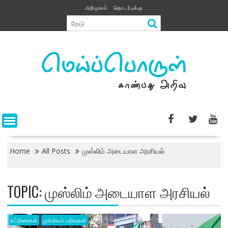
Skip
அறிமுகம்
தொடர்புக்கு
to
content
Home
All Posts
முஸ்லிம் அடையாள அரசியல்
TOPIC:
முஸ்லிம் அடையாள அரசியல்
கட்டுரைகள்
முக்கியப் பதிவுகள்