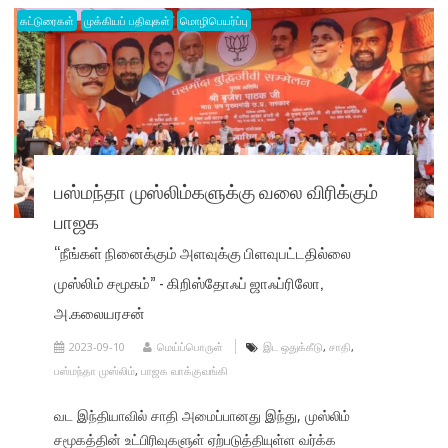
கட்டுரைகள்
முக்கியப் பதிவுகள்
மொழிபெயர்ப்பு
பஸ்மந்தா முஸ்லிம்களுக்கு வலை விரிக்கும்
பாஜக
“நீங்கள் நினைக்கும் அளவுக்கு பிளவுபட்டதில்லை
முஸ்லிம் சமூகம்” - கிறிஸ்தோஃப் ஜாஃப்ரிலோ,
அ.கலையரசன்
2023-09-10
மெய்ப்பொருள்
இட ஒதுக்கீடு
,
சாதி
,
பஸ்மந்தா முஸ்லிம்
,
பாஜக வாக்குவங்கி
வட இந்தியாவில் சாதி அமைப்பானது இந்து, முஸ்லிம்
சமூகத்தின் உட்பிரிவுகளுள் ஏற்படுத்தியுள்ள வர்க்க