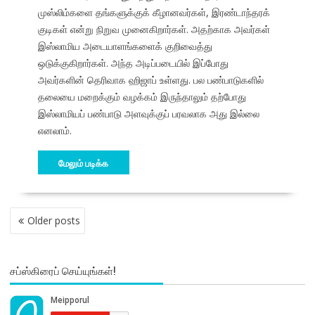
முஸ்லிம்களை தங்களுக்குக் கீழானவர்கள், இரண்டாந்தரக்
குடிகள் என்று நிறுவ முனைகிறார்கள். அதற்காக அவர்கள்
இஸ்லாமிய அடையாளங்களைக் குறிவைத்து
ஒடுக்குகிறார்கள். அந்த அடிப்படையில் இப்போது
அவர்களின் தெரிவாக ஹிஜாப் உள்ளது. பல பண்பாடுகளில்
தலையை மறைக்கும் வழக்கம் இருந்தாலும் தற்போது
இஸ்லாமியப் பண்பாடு அளவுக்குப் பரவலாக அது இல்லை
எனலாம்.
மேலும் படிக்க
POSTS
Older posts
NAVIGATION
சப்ஸ்கிரைப் செய்யுங்கள்!