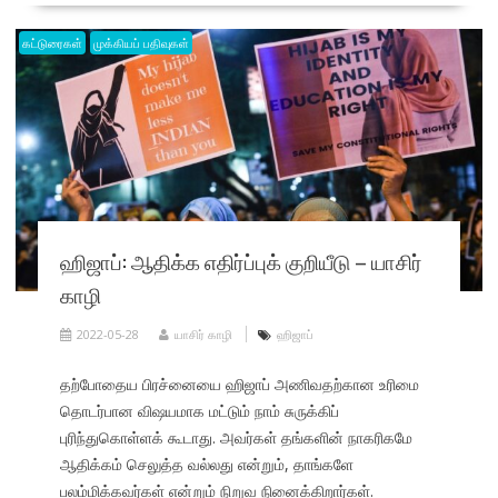
கட்டுரைகள்
முக்கியப் பதிவுகள்
ஹிஜாப்: ஆதிக்க எதிர்ப்புக் குறியீடு – யாசிர்
காழி
2022-05-28
யாசிர் காழி
ஹிஜாப்
தற்போதைய பிரச்னையை ஹிஜாப் அணிவதற்கான உரிமை
தொடர்பான விஷயமாக மட்டும் நாம் சுருக்கிப்
புரிந்துகொள்ளக் கூடாது. அவர்கள் தங்களின் நாகரிகமே
ஆதிக்கம் செலுத்த வல்லது என்றும், தாங்களே
பலம்மிக்கவர்கள் என்றும் நிறுவ நினைக்கிறார்கள்.