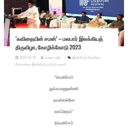
‘கவிதையின் சமன்’ – மலபார் இலக்கியத்
திருவிழா, கோழிக்கோடு 2023
2023-12-15
சாளை பஷீர்
இலக்கியத் திருவிழா
,
சிறுபான்மை இலக்கியம்
,
மஅபர்
,
மலபார்
“வெளிச்சம்
துக்கமாணுண்ணி
தமஸ்ஸல்லோ
சுகப்பிரதம்”
(வெளிச்சம்