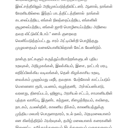
இலட்சத்தீவிலும் அறிமுகப்படுத்திவிட்டனர். ஆனால், நாங்கள்
கேரளியரில்லை. இந்தப் பாடத்திட்டத்தினால் நாங்கள்
கடலைப்பற்றிய, எங்கள் நிலத்தைப்பற்றிய, எங்களின்
சூழலைப்பற்றிய, எங்கள் ஜசரி மொழியைப்பற்றிய அறிவை
தவற விட்டுவிட்டோம்.” எனக் குறைவற
வெளிப்படுத்தப்பட்டது. சரம் அட்டியின்றி பொழிந்தது.
முழுவதையும் வலையொளியில்தான் கேட்க வேண்டும்.
நான்கு நாட்களும் கருத்துப்பரிமாற்றங்களுடன் புதிய
உறவுகள், அறிமுகங்கள், இலக்கியம், இசை, நாட்டார் மரபு,
எதிர்ப்பிலக்கிய வடிவங்கள், தென் கிழக்காசிய உறவு,
வைக்கம் முஹம்மது பஷீர், தவறாக மேற்கோள் காட்டப்படும்
மௌலானா ரூமி, பயணம், எழுத்தணி, அச்சுப்பண்பாடு,
வரலாறு, திரைப்படம், ஹிஜாபு, அரசியல் சட்டம், சாமானியரின்
புத்தக வாசிப்பு, இருண்ட சுற்றுலா, கீழைத்தேயம், கவிதை,
நாடகம், ஃபலஸ்தீன், காலனிய நீக்கம், காலனியத்துக்கு
முந்திய மலபார் பொருளாதாரம், உடல் நலம், அறபுமலையாளம்
என கிளர்த்திடும் அமர்வுகள், தமிழ் மலையாளக் கரைகளின்
இணைப்பு, தரீக்காக்களையும் இடங்களையும் ஓசைகளையும்