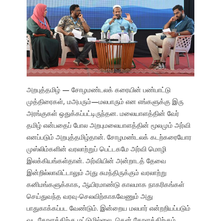
அறபுத்தமிழ்
—
சோழமண்டலக் கரையின் பண்பாட்டு
முத்திரைகள், மஅபரும்
—
மலபாரும் என எங்களுக்கு இரு
அரங்குகள் ஒதுக்கப்பட்டிருந்தன. மலையாளத்தின் வேர்
தமிழ் என்பதைப் போல அறபுமலையாளத்தின் மூலமும் அர்வி
எனப்படும் அறபுத்தமிழ்தான். சோழமண்டலக் கடற்கரையோர
முஸ்லிம்களின் வரலாற்றுப் பெட்டகமே அர்வி மொழி
இலக்கியங்கள்தான். அர்வியின் அன்றாடத் தேவை
இன்றில்லாவிட்டாலும் அது சுமந்திருக்கும் வரலாற்று
கனிமங்களுக்காக, ஆயிரமாண்டு காலமாக நாகரிகங்கள்
செய்துவந்த வரவு-செலவிற்காகவேணும் அது
பாதுகாக்கப்பட வேண்டும். இன்றைய மலபார் என்றறியப்படும்
வட கேரளத்திற்கு மட்டுமில்லை, தென் கேரளத்திற்கும்