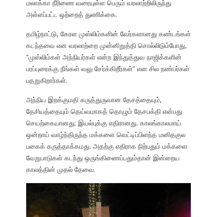
மலாக்கா நீரிணை வரையுள்ள பெரும் வரலாற்றிலிருந்து
அள்ளப்பட்ட ஒற்றைத் துணிக்கை.
தமிழ்நாட்டு, கேரள முஸ்லிம்களின் வேர்களானது கண்டங்கள்
கடந்தவை என வரலாற்றை முன்னிறுத்தி சொல்லிடும்போது,
“முஸ்லிம்கள் அந்நியர்கள் என்ற இந்துத்துவ நாஜிக்களின்
பரப்புரைக்கு நீங்கள் வலு சேர்க்கிறீர்கள்” என சில நண்பர்கள்
பதறுகிறார்கள்.
அந்நிய இறக்குமதி கருத்துருவான தேசத்தையும்,
தேசியத்தையும் தெய்வமாகத் தொழும் தேசபக்தி என்பது
செயற்கையானது; இயல்புக்கு எதிரானது. காலங்காலமாய்
ஒன்றாய் வாழ்ந்திருந்த மக்களை வெட்டிப்பிளந்த மனிதகுல
பகைக் கருத்தாக்கமது. அதற்கு எதிராக நிற்பதும் மக்களை
வேறுபாடுகள் கடந்து ஒருங்கிணைப்பதும்தான் இன்றைய
காலத்தின் முதல் தேவை.