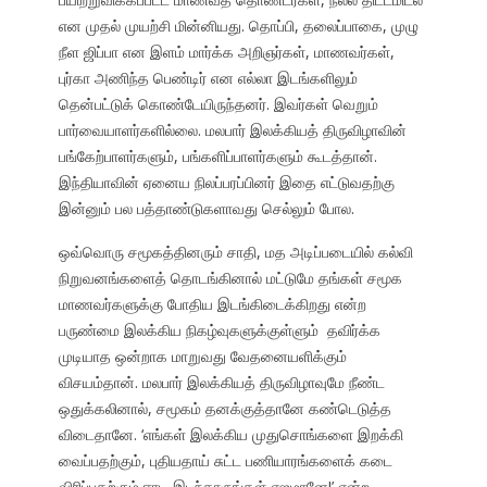
என முதல் முயற்சி மின்னியது. தொப்பி, தலைப்பாகை, முழு
நீள ஜிப்பா என இளம் மார்க்க அறிஞர்கள், மாணவர்கள்,
புர்கா அணிந்த பெண்டிர் என எல்லா இடங்களிலும்
தென்பட்டுக் கொண்டேயிருந்தனர். இவர்கள் வெறும்
பார்வையாளர்களில்லை. மலபார் இலக்கியத் திருவிழாவின்
பங்கேற்பாளர்களும், பங்களிப்பாளர்களும் கூடத்தான்.
இந்தியாவின் ஏனைய நிலப்பரப்பினர் இதை எட்டுவதற்கு
இன்னும் பல பத்தாண்டுகளாவது செல்லும் போல.
ஒவ்வொரு சமூகத்தினரும் சாதி, மத அடிப்படையில் கல்வி
நிறுவனங்களைத் தொடங்கினால் மட்டுமே தங்கள் சமூக
மாணவர்களுக்கு போதிய இடங்கிடைக்கிறது என்ற
பருண்மை இலக்கிய நிகழ்வுகளுக்குள்ளும் தவிர்க்க
முடியாத ஒன்றாக மாறுவது வேதனையளிக்கும்
விசயம்தான். மலபார் இலக்கியத் திருவிழாவுமே நீண்ட
ஒதுக்கலினால், சமூகம் தனக்குத்தானே கண்டெடுத்த
விடைதானே. ‘எங்கள் இலக்கிய முதுசொங்களை இறக்கி
வைப்பதற்கும், புதியதாய் சுட்ட பணியாரங்களைக் கடை
விரிப்பதற்கும் ஈரடி இடந்தாருங்கள் எஜமானே!’ என்ற