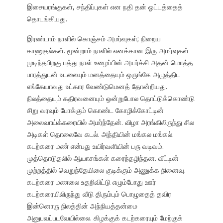
இசையரங்குகள், சந்திப்புகள் என நதி தன் ஓட்டத்தைத்
தொடங்கியது.
இரண்டாம் நாளில் கொஞ்சம் அமர்வுகள்; நிறைய
காணுதல்கள். மூன்றாம் நாளில் எனக்கான இரு அமர்வுகள்
முடிந்தபிறகு பத்து நாள் உழைப்பின் அயர்ச்சி அதன் மொத்த
பாரத்துடன் உடலையும் மனத்தையும் ஒருங்கே அழுத்திட
எங்கேயாவது உட்கார வேண்டுமெனத் தோன்றியது.
நிலத்தையும் கதிரவனையும் ஒன்றுபோல தொட்டுக்கொண்டு
சிறு வரவும் போக்கும் கொண்ட கோழிக்கோட்டின்
அலைவாய்க்கரையில் அமர்ந்தேன். விழா அரங்கிலிருந்து சில
அடிகள் தொலைவே கடல். அந்தியின் மங்கல மங்கல்.
கடற்கரை மண் என்பது உயிர்வளியின் பரு வடிவம்.
முத்தொடுதலில் ஆயாசங்கள் கரைந்தழிந்தன. வீட்டின்
முற்றத்தில் வெறுந்தேயிலை குடிக்கும் அணுக்க நினைவு.
கடற்கரை மணலை உதறிவிட்டு எழும்போது ஊர்
கடற்கரையிலிருந்து வீடு திரும்பும் பொழுதைத் தவிர
இன்னொரு நிலத்தின் அந்நியத்தன்மை
அனுபவப்படவேயில்லை. கிழக்குக் கடற்கரையும் மேற்குக்