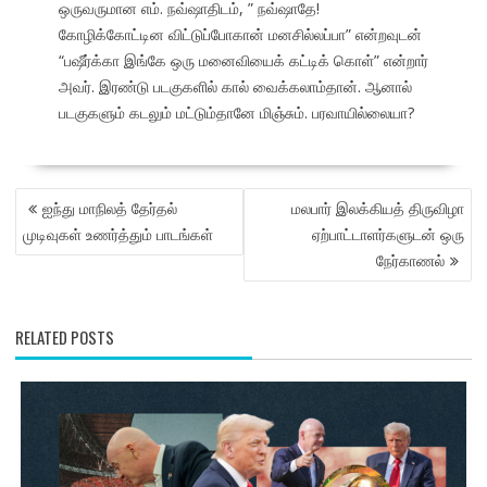
ஒருவருமான எம். நவ்ஷாதிடம், ” நவ்ஷாதே!
கோழிக்கோட்டின விட்டுப்போகான் மனசில்லப்பா” என்றவுடன்
“பஷீர்க்கா இங்கே ஒரு மனைவியைக் கட்டிக் கொள்” என்றார்
அவர். இரண்டு படகுகளில் கால் வைக்கலாம்தான். ஆனால்
படகுகளும் கடலும் மட்டும்தானே மிஞ்சும். பரவாயில்லையா?
POST
ஐந்து மாநிலத் தேர்தல்
மலபார் இலக்கியத் திருவிழா
NAVIGATION
முடிவுகள் உணர்த்தும் பாடங்கள்
ஏற்பாட்டாளர்களுடன் ஒரு
நேர்காணல்
RELATED POSTS