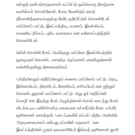
உள்ளூர் நண்பரொருவரைக் கூப்பிட்டு ஒவ்வொரு நிகழ்வாக
வாசிக்கச் சொன்னேன். போக வேண்டும் எனத்
தீர்மானித்தவைகளுக்கு நேரே குறியிட்டுக் கொண்டேன்.
மாப்பிளாப் பாட்டு, இலட்சத்தீவு, பயணம், இலக்கியம்,
காலனிய நீக்கம், புதிய வகைமை என வரிசைப்படுத்திக்
கொண்டேன்.
பிஸ்மி சொல்லி போய் அமர்ந்தது மாப்பிளா இலக்கியத்தில்
நுழைபுலம் கொண்ட மறைந்த ஆய்வாளர் பாலகிருஷ்ணன்
வள்ளிக்குன்னு நினைவரங்கம்.
‘பக்தியினதும் எதிர்ப்பினதும் கலவை மாப்பிளாப் பாட்டு. அறபு,
இஸ்லாமியம், திராவிடம், கேரளியம், ஸூஃபியம் என ஐந்தும்
கொண்டதுதான் மாப்பிளாப் பாட்டு. அது ஓர் ‘எதிர்ப்பின்
மொழி’ என இதற்கு மேல் அழுத்தினால் சொல் உடைந்து போய்
விடக்கூடிய பளிச்சென்ற மலையாள உச்சரிப்பில் பேரா. சக்கீர்
ஹூஸைன் உரைத்தார். ‘படைப்புகளில் கப்பல்’ பற்றிய அரங்கில்
‘அறபுமலையாளம் என்பது கப்பலின் உருவகம் ‘ என
இலட்சத்தீவின் முதல் நாவலாசிரியர் இஸ்மத் ஹூசைன் ஜசரி