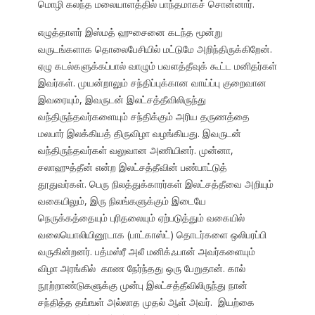
மொழி கலந்த மலையாளத்தில் பாந்தமாகச் சொன்னார்.
எழுத்தாளர் இஸ்மத் ஹுசைனை கடந்த மூன்று
வருடங்களாக தொலைபேசியில் மட்டுமே அறிந்திருக்கிறேன்.
ஏழு கடல்களுக்கப்பால் வாழும் பவளத்தீவுக் கூட்ட மனிதர்கள்
இவர்கள். முயன்றாலும் சந்திப்புக்கான வாய்ப்பு குறைவான
இவரையும், இவருடன் இலட்சத்தீவிலிருந்து
வந்திருந்தவர்களையும் சந்திக்கும் அரிய தருணத்தை
மலபார் இலக்கியத் திருவிழா வழங்கியது. இவருடன்
வந்திருந்தவர்கள் வலுவான அணியினர். முன்னா,
சலாஹுத்தீன் என்ற இலட்சத்தீவின் பண்பாட்டுத்
தூதுவர்கள். பெரு நிலத்துக்காரர்கள் இலட்சத்தீவை அறியும்
வகையிலும், இரு நிலங்களுக்கும் இடையே
நெருக்கத்தையும் புரிதலையும் ஏற்படுத்தும் வகையில்
வலையொலியினூடாக (பாட்காஸ்ட்) தொடர்களை ஒலிபரப்பி
வருகின்றனர். பத்மஸ்ரீ அலீ மனிக்ஃபான் அவர்களையும்
விழா அரங்கில் காண நேர்ந்தது ஒரு பேறுதான். கால்
நூற்றாண்டுகளுக்கு முன்பு இலட்சத்தீவிலிருந்து நான்
சந்தித்த தங்ஙள் அல்லாத முதல் ஆள் அவர். இயற்கை