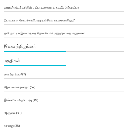
ஹமாஸ் இயக்கத்தின் புதிய தலைவராக ஃகலீல் அல்ஹய்யா
நியாயமான கோபம் எப்போது தார்மீகக் கடமையாகிறது?
தமிழ்நாட்டில் இஸ்லாத்தை நோக்கிய பெருந்திரள் மதமாற்றங்கள்
இணைந்திருங்கள்
பகுதிகள்
உலகநோக்கு
(87)
அரச பயங்கரவாதம்
(57)
இஸ்லாமிய அறிவு மரபு
(49)
ஆளுமை
(39)
வரலாறு
(38)