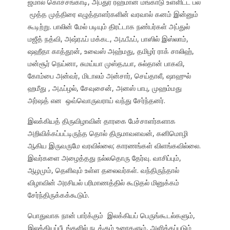
ஜமால் கொச்சங்காடி, அப்துர் ரஹ்மான் மங்காடு உள்ளிட்ட பல
மூத்த முத்திரை எழுத்தாளர்களின் வரவால் கனம் இன்னும்
கூடிற்று. பாலின் மேல் படியும் திரட்டாக நண்பர்கள் அப்துல்
மஜீத் நத்வி, அஷ்ரஃப் மக்கட, அஃபீஃப், பாஸில் இஸ்லாம்,
ஷஹீதா காத்தூன், உவைஸ் அஹ்மது, தமிழர் ராக் சாலிஹ்,
மன்சூர் நெய்னா, சுமய்யா முஸ்தஃபா, சுல்தான் பாகவி,
கோம்பை அன்வர், மிடாலம் அன்சார், செய்தாலீ, ஷாஹுல்
ஹமீது , அஃப்ழல், சேவுசைன், அனஸ் பாபு, முஹம்மது
அர்ஷத் என ஒவ்வொருவராய் வந்து சேர்ந்தனர்.
இலக்கியத் திருவிழாவின் தாரகை பேச்சாளர்களாக
அறிவிக்கப்பட்டிருந்த தொல் திருமாவளவன், கனிமொழி
ஆகிய இருவருமே வரவில்லை; காரணங்கள் விளங்கவில்லை.
இவர்களை அழைத்தது நல்லதொரு தேர்வு. வாசிப்பும்,
ஆழமும், தெளிவும் உள்ள தலைவர்கள். வந்திருந்தால்
விழாவின் அரசியல் பரிமாணத்தில் கூடுதல் மினுக்கம்
சேர்ந்திருக்கக்கூடும்.
பொதுவாக நான் பார்க்கும் இலக்கியப் பெருங்கூடல்களும்,
இலக்கியப்பீடங்களில் நடக்கும் உரைகளும், அளிக்கப்படும்