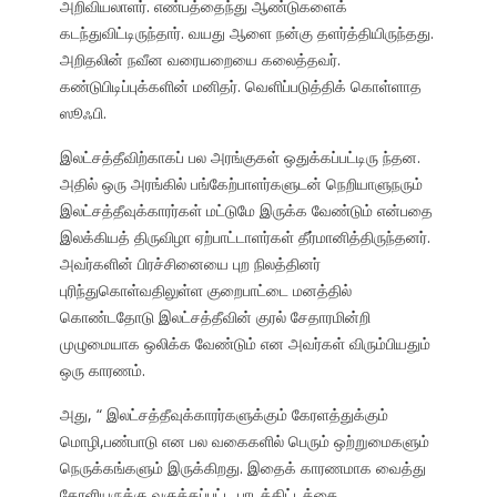
அறிவியலாளர். எண்பத்தைந்து ஆண்டுகளைக்
கடந்துவிட்டிருந்தார். வயது ஆளை நன்கு தளர்த்தியிருந்தது.
அறிதலின் நவீன வரையறையை கலைத்தவர்.
கண்டுபிடிப்புக்களின் மனிதர். வெளிப்படுத்திக் கொள்ளாத
ஸூஃபி.
இலட்சத்தீவிற்காகப் பல அரங்குகள் ஒதுக்கப்பட்டிரு ந்தன.
அதில் ஒரு அரங்கில் பங்கேற்பாளர்களுடன் நெறியாளுநரும்
இலட்சத்தீவுக்காரர்கள் மட்டுமே இருக்க வேண்டும் என்பதை
இலக்கியத் திருவிழா ஏற்பாட்டாளர்கள் தீர்மானித்திருந்தனர்.
அவர்களின் பிரச்சினையை புற நிலத்தினர்
புரிந்துகொள்வதிலுள்ள குறைபாட்டை மனத்தில்
கொண்டதோடு இலட்சத்தீவின் குரல் சேதாரமின்றி
முழுமையாக ஒலிக்க வேண்டும் என அவர்கள் விரும்பியதும்
ஒரு காரணம்.
அது, “ இலட்சத்தீவுக்காரர்களுக்கும் கேரளத்துக்கும்
மொழி,பண்பாடு என பல வகைகளில் பெரும் ஒற்றுமைகளும்
நெருக்கங்களும் இருக்கிறது. இதைக் காரணமாக வைத்து
கேரளியருக்கு வகுக்கப்பட்ட பாடத்திட்டத்தை