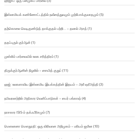
ஹிஜாப்: ஒரு பன்முகப் பார்வை
(3)
இஸ்லாமியக் கண்ணோட்டத்தில் நவீனத்துவமும் முற்போக்குவாதமும்
(5)
தற்கொலை வெடிகுண்டுத் தாக்குதல் பற்றி… – தலால் அசத்
(1)
ததப்புருல் குர்ஆன்
(1)
முஸ்லிம் பார்வையில் உலக சரித்திரம்
(1)
திருக்குர்ஆனின் நிழலில் – சையித் குதுப்
(11)
ஹஜ்: உலகளாவிய இஸ்லாமிய இயக்கத்தின் இதயம் – அலீ ஷரீஅத்தி
(3)
நபிவரலாற்றில் அதிகார வெளிப்பாடுகள் – ஸபர் பங்காஷ்
(4)
நாசகார ISIS-ம் தக்ஃபீரிசமும்
(7)
மௌலானா மௌதூதி: ஒரு விரிவான அறிமுகம் – மரியம் ஜமீலா
(10)