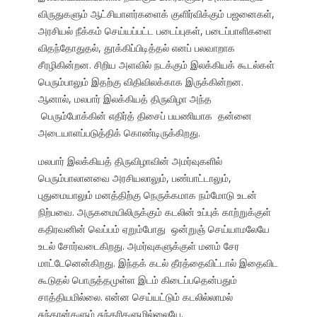
விருதுகளும் ஆட்சியாளர்களைக் குளிர்விக்கும் பஜனைகள்,
அரசியல் நீக்கம் செய்யப்பட்ட படைப்புகள், படைப்பாளிகளை
விதந்தோதுதல், தூக்கிப்பிடித்தல் எனப் பலவாறாக
சீரழிகின்றன. சிறிய அளவில் நடக்கும் இலக்கியக் கூடல்கள்
பெரும்பாலும் இதற்கு விதிவிலக்காக இருக்கின்றன.
ஆனால், மலபார் இலக்கியத் திருவிழா அந்த
பெரும்போக்கின் எதிர்த் திசைப் பயணியாக தன்னை
அடையாளப்படுத்திக் கொண்டிருக்கிறது.
மலபார் இலக்கியத் திருவிழாவின் அமர்வுகளில்
பெரும்பாலானவை அரசியலாலும், பண்பாட்டாலும்,
புதுமையாலும் மனத்திற்கு நெருக்கமாக நம்மோடு உடன்
நிற்பவை. அருகமையிலிருக்கும் கடலின் உப்புக் காற்றுக்குள்
கதிரவனின் வெப்பம் ஏறும்போது ஒன்றுஞ் செய்யாமலேயே
உடல் சோர்வடைகிறது. அமர்வுகளுக்குள் மனம் சேர
மாட்டேனென்கிறது. இந்தக் கடல் தீரத்தைவிட்டால் இதைவிட
கூடுதல் பொருத்தமுள்ள இடம் கிடைப்பதென்பதும்
சாத்தியமில்லை. என்ன செய்யட்டும் கடலில்லாமல்
சுந்தரன்களும் சுந்தரிகளுமில்லையே.