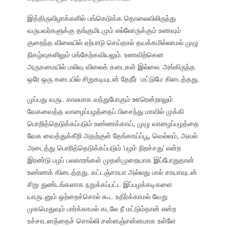
இத்திருவிழாக்களில் பங்கெடுக்க தொலைவிலிருந்து
வருபவர்களுக்கு தங்குமிடமும் எல்லோருக்கும் உணவும்
குறைந்த விலையில் ஏற்பாடு செய்தால் தயக்கமில்லாமல் முழு
நிகழ்வுகளிலும் பங்கேற்கவியலும். உணவிற்கென
அருகமையில் மலிவு விலைக் கடைகள் இல்லை. அங்கிருந்த
ஒரே ஒரு கடையில் சிறுகடியுடன் தேநீர் மட்டுமே கிடைத்தது.
முப்பது வருட காலமாக வந்துபோகும் ஊரென்றாலும்
வேகவைத்த வாழைப்பழத்தைப் பிசைந்து மாவில் முக்கி
பொறித்தெடுக்கப்படும் உண்ணக்காய், முழு வாழைப்பழத்தை
வேக வைத்துக்கீறி அதற்குள் தேங்காய்ப்பூ, வெல்லம், அவல்
அடைத்து பொரித்தெடுக்கப்படும் ‘பழம் நிறச்சது’ என்ற
இரண்டு பழப் பலகாரங்கள் முதன்முறையாக இப்போதுதான்
உண்ணக் கிடைத்தது. கட்டஞ்சாயா அல்லது பால் சாயாவுடன்
சிறு துண்டங்களாக நறுக்கப்பட்ட இப்பழக்கடிகளை
யாருடனும் ஒற்றைச்சொல் கூட உதிர்க்காமல் வேறு
முகமெதுவும் பார்க்காமல் கடலே நீ மட்டும்தான் என்ற
உச்சாடனத்தைச் சொல்லி சன்னஞ்சன்னமாக உள்ளே