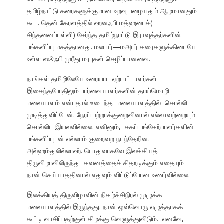
தமிழ்நாட்டு கரைகளுக்குமான உறவு பழையதும் ஆழமானதும்
கூட. தென் கேரளத்தில் ஹனஃபி மத்ஹபைச்(
சிந்தனைப்பள்ளி) சேர்ந்த தமிழ்நாட்டு இராவுத்தர்களின்
பங்களிப்பு மகத்தானது. மலபார்
—
மஅபர் கரைகளுக்கிடையே
உள்ள ஸூஃபி முரீது மரபுகள் செழிப்பானவை.
நாங்கள் தமிழிலேயே உரையாட ஏற்பாட்டாளர்கள்
இசைந்தபோதிலும் பார்வையாளர்களின் தாய்மொழி
மலையாளம் என்பதால் உடைந்த மலையாளத்தில் சொல்லி
முடித்துவிட்டேன். நேரப் பற்றாக்குறைவினால் எல்லாவற்றையும்
சொல்லிட இயலவில்லை. எனினும், சகப் பங்கேற்பாளர்களின்
பங்களிப்புடன் எல்லாம் குறைவற நடந்தேறின.
அல்ஹம்துலில்லாஹ். பொதுவாகவே இலக்கியத்
திருவிழாவிலிருந்து கவனத்தைச் சிதறடிக்கும் எதையும்
நான் செய்யாததினால் எதுவும் விட்டுப்போன உணர்வில்லை.
இலக்கியத் திருவிழாவின் நிகழ்ச்சிநிரல் முழுக்க
மலையாளத்தில் இருந்தது. நான் ஒவ்வொரு எழுத்தாகக்
கூட்டி வாசிப்பதற்குள் கிழக்கு வெளுத்துவிடும். எனவே,