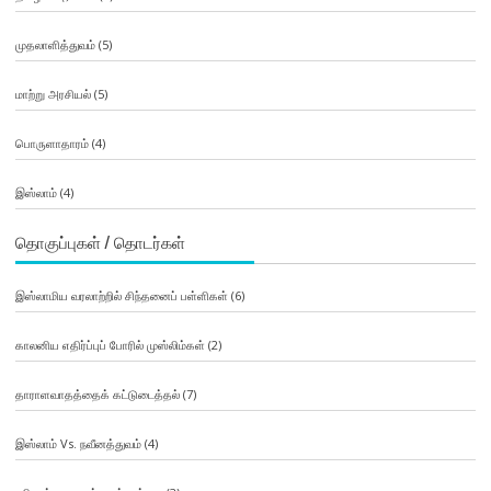
முதலாளித்துவம்
(5)
மாற்று அரசியல்
(5)
பொருளாதாரம்
(4)
இஸ்லாம்
(4)
தொகுப்புகள் / தொடர்கள்
இஸ்லாமிய வரலாற்றில் சிந்தனைப் பள்ளிகள்
(6)
காலனிய எதிர்ப்புப் போரில் முஸ்லிம்கள்
(2)
தாராளவாதத்தைக் கட்டுடைத்தல்
(7)
இஸ்லாம் Vs. நவீனத்துவம்
(4)