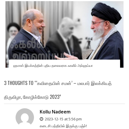
ஹமாஸ் இயக்கத்தின் புதிய தலைவராக ஃகலீல் அல்ஹய்யா
3 THOUGHTS TO “‘கவிதையின் சமன்’ – மலபார் இலக்கியத்
திருவிழா, கோழிக்கோடு 2023”
Kollu Nadeem
2023-12-15 at 5:56 pm
கடைசி பத்தியில் இருக்கு பஞ்ச்!