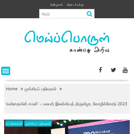
Skip
அறிமுகம்
தொடர்புக்கு
to
content
Home
முக்கியப் பதிவுகள்
‘கவிதையின் சமன்’ – மலபார் இலக்கியத் திருவிழா, கோழிக்கோடு 2023
கட்டுரைகள்
முக்கியப் பதிவுகள்