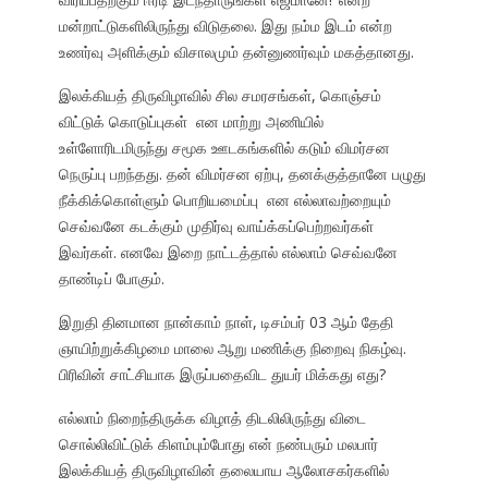
மன்றாட்டுகளிலிருந்து விடுதலை. இது நம்ம இடம் என்ற
உணர்வு அளிக்கும் விசாலமும் தன்னுணர்வும் மகத்தானது.
இலக்கியத் திருவிழாவில் சில சமரசங்கள், கொஞ்சம்
விட்டுக் கொடுப்புகள் என மாற்று அணியில்
உள்ளோரிடமிருந்து சமூக ஊடகங்களில் கடும் விமர்சன
நெருப்பு பறந்தது. தன் விமர்சன ஏற்பு, தனக்குத்தானே பழுது
நீக்கிக்கொள்ளும் பொறியமைப்பு என எல்லாவற்றையும்
செவ்வனே கடக்கும் முதிர்வு வாய்க்கப்பெற்றவர்கள்
இவர்கள். எனவே இறை நாட்டத்தால் எல்லாம் செவ்வனே
தாண்டிப் போகும்.
இறுதி தினமான நான்காம் நாள், டிசம்பர் 03 ஆம் தேதி
ஞாயிற்றுக்கிழமை மாலை ஆறு மணிக்கு நிறைவு நிகழ்வு.
பிரிவின் சாட்சியாக இருப்பதைவிட துயர் மிக்கது எது?
எல்லாம் நிறைந்திருக்க விழாத் திடலிலிருந்து விடை
சொல்லிவிட்டுக் கிளம்பும்போது என் நண்பரும் மலபார்
இலக்கியத் திருவிழாவின் தலையாய ஆலோசகர்களில்