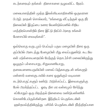
கடற்கரையும் தங்கள் திசைகளை நழுவவிட்ட நேரம்.
மலையாளத்தின் மூத்த இலக்கியவாதிகளில் ஒருவரான
பி.ஆர். நாதன் சொல்வார், “உங்களது வீட்டிற்குள் ஒரு நீர்
நிலையின் இருப்பை உணர வேண்டுமெனில் சிறிய
பாத்திரமொன்றில் நீரை இட்டு நிரப்பி அதை உங்கள்
மேசையில் வையுங்கள்”.
ஒவ்வொரு வருடமும் பெய்யும் பருவ மழையின் நீரை ஒரு
குப்பியில் அடைத்து பேழையின் மீது வைப்பதுண்டு. கூடவே
என் படுக்கையறையில் மேற்குத் தொடர்ச்சி மலையிலிருந்து
ஒழுகும் பச்சையாறு, சிறுவாணியாறு,
தலையணையருவியின் மலைப் பிஞ்சுகளுடன் எங்களூர்
மன்னார் வளைகுடாவில் கரை ஒதுங்கும் வடிவான
கடற்பொருட்களும் உண்டு. அடுக்கப்பட்ட இவைகளுக்கு
மேல் அமர்த்தப்பட்ட ஓரடி நீள மர வள்ளமும் சேர்ந்து
எப்போதும் ஒரு மிதத்தல் நினைவை உண்டுபண்ணிக்
கொண்டேயிருக்கின்றன. இந்தியப் பெருங்கடலின்
ஹள்றமவ்த்திலிருந்து பசிபிக் பெருங்கடலின் நீர்த்திறப்பான