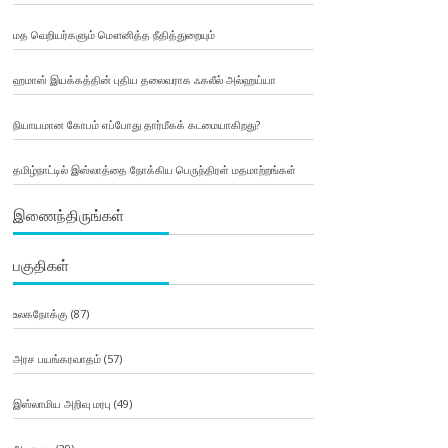
மத வெறியர்களும் மௌனித்த நீதித்துறையும்
ஹமாஸ் இயக்கத்தின் புதிய தலைவராக ஃகலீல் அல்ஹய்யா
நியாயமான கோபம் எப்போது தார்மீகக் கடமையாகிறது?
தமிழ்நாட்டில் இஸ்லாத்தை நோக்கிய பெருந்திரள் மதமாற்றங்கள்
இணைந்திருங்கள்
பகுதிகள்
உலகநோக்கு
(87)
அரச பயங்கரவாதம்
(57)
இஸ்லாமிய அறிவு மரபு
(49)