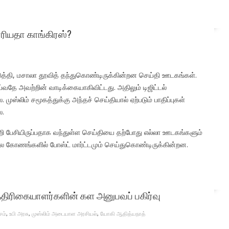
ோரியதா காங்கிரஸ்?
த்தி, மசாலா தூவித் தந்துகொண்டிருக்கின்றன செய்தி ஊடகங்கள்.
ாய்வதே அவற்றின் வாடிக்கையாகிவிட்டது. அதிலும் டிஜிட்டல்
்லிம் சமூகத்துக்கு அந்தச் செய்தியால் ஏற்படும் பாதிப்புகள்
ை.
ி பேசியிருப்பதாக வந்துள்ள செய்தியை தற்போது எல்லா ஊடகங்களும்
பல கோணங்களில் போஸ்ட் மார்ட்டமும் செய்துகொண்டிருக்கின்றன.
பத்திரிகையாளர்களின் கள அனுபவப் பகிர்வு
சம்
,
உபி அரசு
,
முஸ்லிம் அடையாள அரசியல்
,
யோகி ஆதித்யநாத்