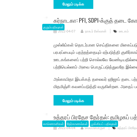
மேலும் படிக்க
கர்நாடகா: PFI, SDPI-க்குத் தடை க
குறும்பதிவுகள்
2022-04-07
நாகூர் ரிஸ்வான்
ஊடகம்
முஸ்லிம்கள் தொடர்பான செய்திகளை மிகைப்படு
பரபரப்பையும் பதற்றத்தையும் ஏற்படுத்தி குளிர்க
ஊடகங்களைப் பற்றி சொல்லவே வேண்டியதில்லை. முஸ
பற்றியெல்லாம் அவை பொருட்படுத்துவதே இல்ல
அல்காயிதா இயக்கத் தலைவர் ஹிஜாப் தடை பற்ற
மிதமிஞ்சி கவனப்படுத்தி வருகின்றன. அதைப் 
மேலும் படிக்க
உத்தரப் பிரதேச தேர்தல்: தமிழகப் 
காணொளிகள்
நேர்காணல்கள்
முக்கியப் பதிவுகள்
2022-04-04
மெய்ப்பொருள்
உத்தரப் பிரதே