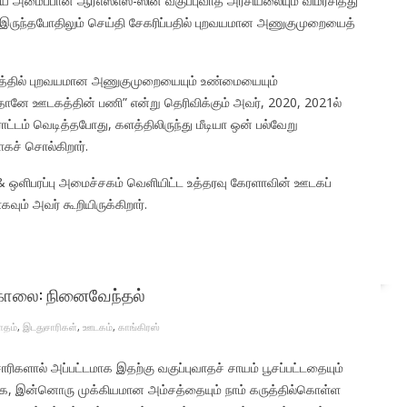
ய் அமைப்பான ஆர்எஸ்எஸ்-ஸின் வகுப்புவாத அரசியலையும் விமர்சித்து
ு இருந்தபோதிலும் செய்தி சேகரிப்பதில் புறவயமான அணுகுமுறையைத்
த்தில் புறவயமான அணுகுமுறையையும் உண்மையையும்
ுதானே ஊடகத்தின் பணி” என்று தெரிவிக்கும் அவர், 2020, 2021ல்
ாட்டம் வெடித்தபோது, களத்திலிருந்து மீடியா ஒன் பல்வேறு
கச் சொல்கிறார்.
 & ஒளிபரப்பு அமைச்சகம் வெளியிட்ட உத்தரவு கேரளாவின் ஊடகப்
கவும் அவர் கூறியிருக்கிறார்.
கொலை: நினைவேந்தல்
ாதம்
,
இடதுசாரிகள்
,
ஊடகம்
,
காங்கிரஸ்
களால் அப்பட்டமாக இதற்கு வகுப்புவாதச் சாயம் பூசப்பட்டதையும்
ுக்க, இன்னொரு முக்கியமான அம்சத்தையும் நாம் கருத்தில்கொள்ள