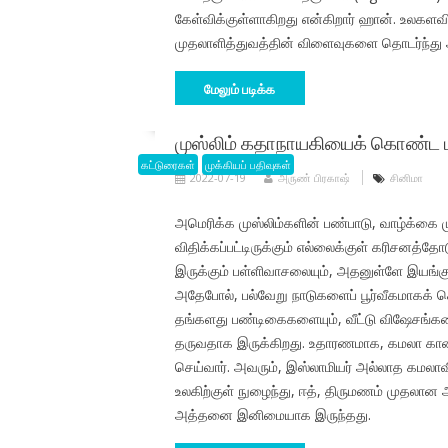
கேள்விக்குள்ளாகிறது என்கிறார் ஹான். உலகள
முதலாளித்துவத்தின் விளைவுகளை தொடர்ந்து அம
மேலும் படிக்க
முஸ்லிம் கதாநாயகியைக் கொண்ட மிஸ
கட்டுரைகள்
முக்கியப் பதிவுகள்
2022-07-19
அருண் பிரகாஷ்
சினிமா
அமெரிக்க முஸ்லிம்களின் பண்பாடு, வாழ்க்கை
விதிக்கப்பட்டிருக்கும் எல்லைக்குள் கரிசனத்தோட
இருக்கும் பள்ளிவாசலையும், அதனுள்ளே இயங்கு
அதேபோல், பல்வேறு நாடுகளைப் பூர்வீகமாகக் கொ
தங்களது பண்டிகைகளையும், வீட்டு விஷேசங்க
தருவதாக இருக்கிறது. உதாரணமாக, கமலா கா
செய்வார். அவரும், இஸ்லாமியர் அல்லாத கமலாவி
உலகிற்குள் நுழைந்து, ஈத், திருமணம் முதலான
அத்தனை இனிமையாக இருந்தது.