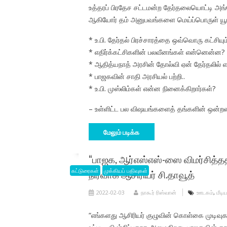
உத்தரப் பிரதேச சட்டமன்ற தேர்தலையொட்டி அங்
ஆகியோர் தம் அனுபவங்களை மெய்ப்பொருள் யூடியூப
* உ.பி. தேர்தல் பிரச்சாரத்தை ஒவ்வொரு கட்சியும
* எதிர்க்கட்சிகளின் பலவீனங்கள் என்னென்ன?
* ஆதித்யநாத் அரசின் தோல்வி ஏன் தேர்தலில்
* பாஜகவின் சாதி அரசியல் பற்றி..
* உ.பி. முஸ்லிம்கள் என்ன நினைக்கிறார்கள்?
– உள்ளிட்ட பல விஷயங்களைத் தங்களின் ஒன்ற
மேலும் படிக்க
“பாஜக, ஆர்எஸ்எஸ்-ஸை விமர்சித்ததற
கட்டுரைகள்
நிர்வாக ஆசிரியர் சி.தாவூத்
முக்கியப் பதிவுகள்
2022-02-03
நாகூர் ரிஸ்வான்
ஊடகம்
,
மீடி
“எங்களது ஆசிரியர் குழுவின் கொள்கை முடிவ