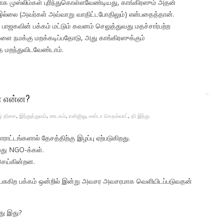
ாக முஸ்லிம்கள் புரிந்துகொள்ளவேண்டியது, காங்கிரஸும் அதன்
 இல்லை (அவர்கள் அவ்வாறு வாதிட்டபோதிலும்) என்பதைத்தான்.
 பாஜகவின் பக்கம் மட்டும் கவனம் செலுத்துவது மதச்சார்பற்ற
களை நமக்கு மறக்கடிப்பதோடு, அது காங்கிரஸுக்கும்
 மறந்துவிடவேண்டாம்.
் என்ன?
ழ் திசை
,
இந்துத்துவம்
,
ஊடகம்
,
என்ஜிஓ
,
டீஸ்டா செதல்வாட்
,
தி இந்து
ராட்டங்களால் தேசத்திற்கு இழப்பு ஏற்படுகிறது.
வது NGO-க்கள்.
செய்கின்றன.
் பேசுகிற பக்கம் ஒன்றில் இன்று அவசர அவசரமாக வெளியிடப்படுவதன்
து இது?