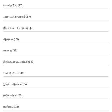
உலகநோக்கு
(87)
அரச பயங்கரவாதம்
(57)
இஸ்லாமிய அறிவு மரபு
(49)
ஆளுமை
(39)
வரலாறு
(38)
இஸ்லாமோ ஃபோபியா
(38)
உலக அரசியல்
(36)
இந்திய அரசியல்
(34)
பார்ப்பனியம்
(33)
பண்பாடு
(25)