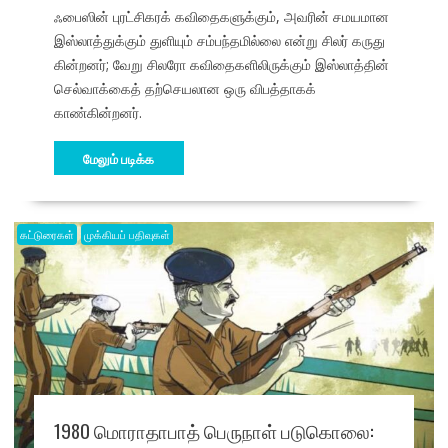
ஃபைஸின் புரட்சிகரக் கவிதைகளுக்கும், அவரின் சமயமான
இஸ்லாத்துக்கும் துளியும் சம்பந்தமில்லை என்று சிலர் கருது​
கின்றனர்; வேறு சிலரோ கவிதைகளிலிருக்கும் இஸ்லாத்தின்
செல்வாக்கைத் தற்செயலான ஒரு விபத்தாகக்
காண்கின்றனர்.
மேலும் படிக்க
கட்டுரைகள்
முக்கியப் பதிவுகள்
1980 மொராதாபாத் பெருநாள் படுகொலை: