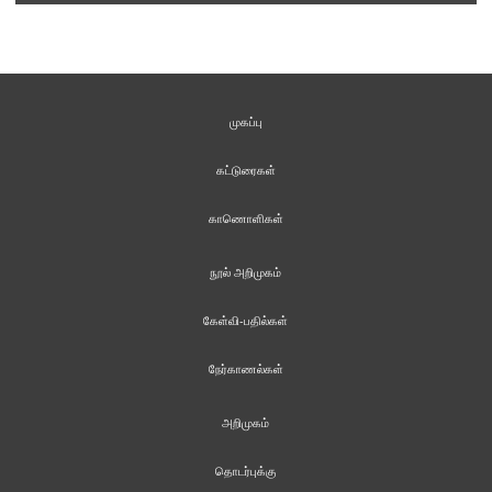
முகப்பு
கட்டுரைகள்
காணொளிகள்
நூல் அறிமுகம்
கேள்வி-பதில்கள்
நேர்காணல்கள்
அறிமுகம்
தொடர்புக்கு