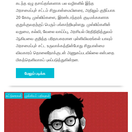
கடந்த ஏழு தசாப்தங்களாக பல வழிகளில் இந்த
அரசமைப்புச் சட்டம் சிறுபான்மையினரை, அதிலும் குறிப்பாக
20 கோடி முஸ்லிம்களை, இரண்டாந்தரக் குடிமக்ககளாக
குறுக்குவதற்குப் பெரும் பங்காற்றியுள்ளது. முஸ்லிம்களின்
வறுமை, கல்வி, வேலை வாய்ப்பு, அரசியல் பிரதிநிதித்துவம்
ஆகியவை குறித்த பரிதாபகரமான புள்ளிவிவரங்கள் யாவும்
அரசமைப்புச் சட்ட உருவாக்கத்தின்போது சிறுபான்மை
விவகாரம் தொலைநோக்குடன் அணுகப்படவில்லை என்பதை
மிகத்தெளிவாகப் புலப்படுத்துகின்றன.
மேலும் படிக்க
கட்டுரைகள்
முக்கியப் பதிவுகள்