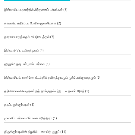
இஸ்லாமிய வரலாற்றில் சிந்தனைப் பள்ளிகள்
(6)
காலனிய எதிர்ப்புப் போரில் முஸ்லிம்கள்
(2)
தாராளவாதத்தைக் கட்டுடைத்தல்
(7)
இஸ்லாம் Vs. நவீனத்துவம்
(4)
ஹிஜாப்: ஒரு பன்முகப் பார்வை
(3)
இஸ்லாமியக் கண்ணோட்டத்தில் நவீனத்துவமும் முற்போக்குவாதமும்
(5)
தற்கொலை வெடிகுண்டுத் தாக்குதல் பற்றி… – தலால் அசத்
(1)
ததப்புருல் குர்ஆன்
(1)
முஸ்லிம் பார்வையில் உலக சரித்திரம்
(1)
திருக்குர்ஆனின் நிழலில் – சையித் குதுப்
(11)