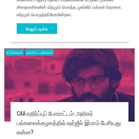
சிறைவாசிகளின் வீதமும் மொத்த முஸ்லிம் மக்கள் தொகை
வீதமும் பொருந்திப்போகின்றன.
மேலும் படிக்க
கட்டுரைகள்
முக்கியப் பதிவுகள்
CAA எதிர்ப்புப் போராட்டம்: அலிகர்
பல்கலைக்கழகத்தில் ஷர்ஜீல் இமாம் பேசியது
என்ன?