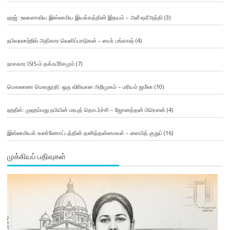
ஹஜ்: உலகளாவிய இஸ்லாமிய இயக்கத்தின் இதயம் – அலீ ஷரீஅத்தி
(3)
நபிவரலாற்றில் அதிகார வெளிப்பாடுகள் – ஸபர் பங்காஷ்
(4)
நாசகார ISIS-ம் தக்ஃபீரிசமும்
(7)
மௌலானா மௌதூதி: ஒரு விரிவான அறிமுகம் – மரியம் ஜமீலா
(10)
ஹதீஸ்: முஹம்மது நபியின் மரபுத் தொடர்ச்சி – ஜோனத்தன் பிரௌன்
(4)
இஸ்லாமியக் கண்ணோட்டத்தின் தனித்தன்மைகள் – சையித் குதுப்
(16)
முக்கியப் பதிவுகள்