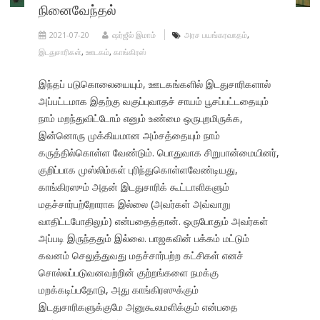
நினைவேந்தல்
2021-07-20
ஷர்ஜீல் இமாம்
அரச பயங்கரவாதம்
,
இடதுசாரிகள்
,
ஊடகம்
,
காங்கிரஸ்
இந்தப் படுகொலையையும், ஊடகங்களில் இடதுசாரிகளால்
அப்பட்டமாக இதற்கு வகுப்புவாதச் சாயம் பூசப்பட்டதையும்
நாம் மறந்துவிட்டோம் எனும் உண்மை ஒருபுறமிருக்க,
இன்னொரு முக்கியமான அம்சத்தையும் நாம்
கருத்தில்கொள்ள வேண்டும். பொதுவாக சிறுபான்மையினர்,
குறிப்பாக முஸ்லிம்கள் புரிந்துகொள்ளவேண்டியது,
காங்கிரஸும் அதன் இடதுசாரிக் கூட்டாளிகளும்
மதச்சார்பற்றோராக இல்லை (அவர்கள் அவ்வாறு
வாதிட்டபோதிலும்) என்பதைத்தான். ஒருபோதும் அவர்கள்
அப்படி இருந்ததும் இல்லை. பாஜகவின் பக்கம் மட்டும்
கவனம் செலுத்துவது மதச்சார்பற்ற கட்சிகள் எனச்
சொல்லப்படுவனவற்றின் குற்றங்களை நமக்கு
மறக்கடிப்பதோடு, அது காங்கிரஸுக்கும்
இடதுசாரிகளுக்குமே அனுகூலமளிக்கும் என்பதை