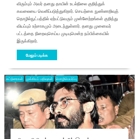
விரும்பும் அவர் தனது தாயின் உடல்நிலை குறித்துக்
கவலையை வெளிப்படுத்துகிறார். செயற்கை நுண்ணறிவுத்
தொழில்நுட்பத்தில் ஏற்பட்டுவரும் முன்னேற்றங்கள் குறித்து
வியப்பும் உற்சாகமும் அடைந்துள்ளார். தனது முனைவர்
பட்டத்தை நிறைவுசெய்ய முடியுமென்ற நம்பிக்கையில்
இருக்கிறார்.
மேலும் படிக்க
கட்டுரைகள்
முக்கியப் பதிவுகள்
மொழிபெயர்ப்பு