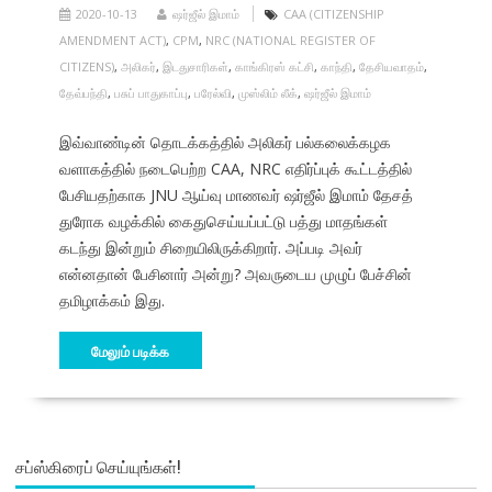
2020-10-13
ஷர்ஜீல் இமாம்
CAA (CITIZENSHIP
AMENDMENT ACT)
,
CPM
,
NRC (NATIONAL REGISTER OF
CITIZENS)
,
அலிகர்
,
இடதுசாரிகள்
,
காங்கிரஸ் கட்சி
,
காந்தி
,
தேசியவாதம்
,
தேவ்பந்தி
,
பசுப் பாதுகாப்பு
,
பரேல்வி
,
முஸ்லிம் லீக்
,
ஷர்ஜீல் இமாம்
இவ்வாண்டின் தொடக்கத்தில் அலிகர் பல்கலைக்கழக
வளாகத்தில் நடைபெற்ற CAA, NRC எதிர்ப்புக் கூட்டத்தில்
பேசியதற்காக JNU ஆய்வு மாணவர் ஷர்ஜீல் இமாம் தேசத்
துரோக வழக்கில் கைதுசெய்யப்பட்டு பத்து மாதங்கள்
கடந்து இன்றும் சிறையிலிருக்கிறார். அப்படி அவர்
என்னதான் பேசினார் அன்று? அவருடைய முழுப் பேச்சின்
தமிழாக்கம் இது.
மேலும் படிக்க
சப்ஸ்கிரைப் செய்யுங்கள்!