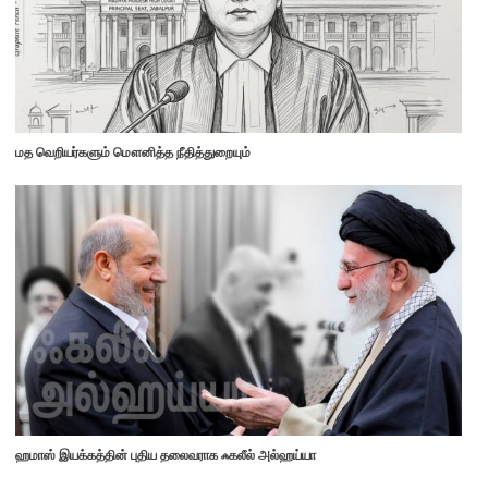
மத வெறியர்களும் மௌனித்த நீதித்துறையும்
ஹமாஸ் இயக்கத்தின் புதிய தலைவராக ஃகலீல் அல்ஹய்யா