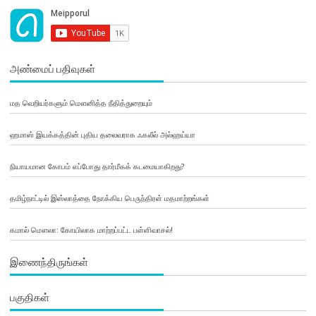
அண்மைப் பதிவுகள்
மத வெறியர்களும் மௌனித்த நீதித்துறையும்
ஹமாஸ் இயக்கத்தின் புதிய தலைவராக ஃகலீல் அல்ஹய்யா
நியாயமான கோபம் எப்போது தார்மீகக் கடமையாகிறது?
தமிழ்நாட்டில் இஸ்லாத்தை நோக்கிய பெருந்திரள் மதமாற்றங்கள்
கமால் மௌலா: கோயிலாக மாற்றப்பட்ட பள்ளிவாசல்!
இணைந்திருங்கள்
பகுதிகள்