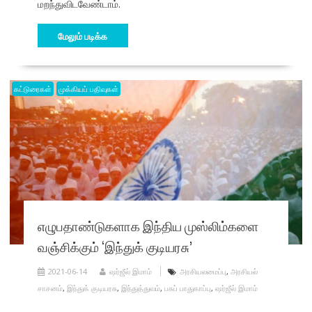
மறந்துவிடவேண்டாம்.
மேலும் படிக்க
கட்டுரைகள்
முக்கியப் பதிவுகள்
எழுபதாண்டுகளாக இந்திய முஸ்லிம்களை
வஞ்சிக்கும் ‘இந்துக் குடியரசு’
2021-06-14
ஷர்ஜீல் இமாம்
அரசியலமைப்பு
,
அரசியல்
சாசனம்
,
இந்துக் குடியரசு
,
இந்துத்துவம்
,
பசுப் பாதுகாப்பு
,
ஷர்ஜீல் இமாம்