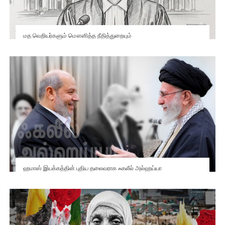
மத வெறியர்களும் மௌனித்த நீதித்துறையும்
ஹமாஸ் இயக்கத்தின் புதிய தலைவராக ஃகலீல் அல்ஹய்யா