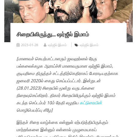
சிறையிலிருந்து… ஷர்ஜீல் இமாம்
2023-01-28
ஷர்ஜீல் இமாம்
ஷர்ஜீல் இமாம்
[மாணவச் செயற்பாட்டாளரும் ஜவஹர்லால் நேரு
பல்கலைக்கழக ஆராய்ச்சி மாணவருமான ஷர்ஜீல் இமாம்,
குடியுரிமை திருத்தச் சட்டத்திற்கெதிராகப் போராடியதற்காக
ஜனவரி 2020ல் கைது செய்யப்பட்டார். இன்றுடன்
(28.01.2023) சிறையில் மூன்று வருடங்களை
நிறைவுசெய்கிறார். திகார் சிறையிலிருக்கும் ஷர்ஜீல் இமாம்
கடந்த செப்டம்பர் 10ம் தேதி எழுதிய
கட்டுரையின்
மொழிபெயர்ப்பு கீழே]
இந்தச் சிறை வாழ்க்கை என்னுள் ஏற்படுத்தியிருக்கும்
மாற்றங்களை இன்னும் என்னால் முழுமையாகப்
புரிந்துகொள்ள முடியவில்லை. இதில் இரண்டு பரிமாணங்கள்