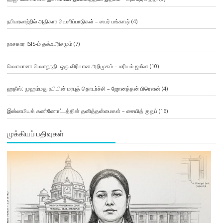
நபிவரலாற்றில் அதிகார வெளிப்பாடுகள் – ஸபர் பங்காஷ்
(4)
நாசகார ISIS-ம் தக்ஃபீரிசமும்
(7)
மௌலானா மௌதூதி: ஒரு விரிவான அறிமுகம் – மரியம் ஜமீலா
(10)
ஹதீஸ்: முஹம்மது நபியின் மரபுத் தொடர்ச்சி – ஜோனத்தன் பிரௌன்
(4)
இஸ்லாமியக் கண்ணோட்டத்தின் தனித்தன்மைகள் – சையித் குதுப்
(16)
முக்கியப் பதிவுகள்