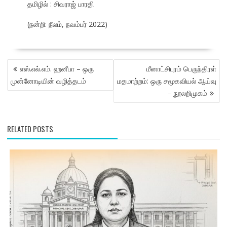
தமிழில் : சிவராஜ் பாரதி
(நன்றி: நீலம், நவம்பர் 2022)
POST
எஸ்.எல்.எம். ஹனீபா – ஒரு
மீனாட்சிபுரம் பெருந்திரள்
NAVIGATION
முன்னோடியின் வழித்தடம்
மதமாற்றம்: ஒரு சமூகவியல் ஆய்வு
– நூலறிமுகம்
RELATED POSTS