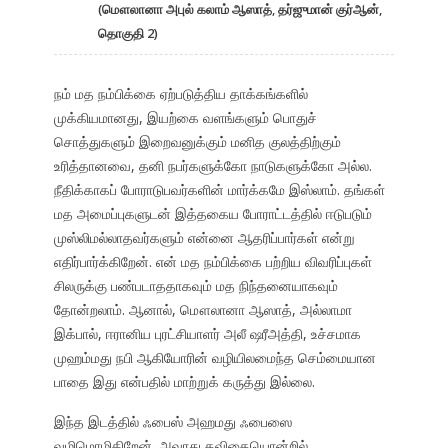
(மௌலானா அபுல் கலாம் ஆஸாத், தர்ஜுமான் குர்ஆன்,
தொகுதி 2)
நம் மத நம்பிக்கை ஏற்படுத்திய தாக்கங்களில்
முக்கியமானது, இயற்கை வளங்களும் பொதுச்
சொத்துகளும் இறைவனுக்கும் மனித குலத்திற்கும்
உரித்தானவை, தனி நபர்களுக்கோ நாடுகளுக்கோ அல்ல.
நீதிக்காகப் போராடுபவர்களின் மார்க்கமே இஸ்லாம். தங்கள்
மத அமைப்புகளுடன் இத்தகைய போராட்டத்தில் ஈடுபடும்
முஸ்லிமல்லாதவர்களும் என்னை ஆதரிப்பார்கள் என்று
எதிர்பார்க்கிறேன். என் மத நம்பிக்கை பற்றிய விவரிப்புகள்
சிலருக்கு பண்படாததாகவும் மத நிந்தனையாகவும்
தோன்றலாம். ஆனால், மௌலானா ஆஸாத், அல்லாமா
இக்பால், ஈரானிய புரட்சியாளர் அலீ ஷரீஅத்தி, உச்சமாக
முஹம்மது நபி ஆகியோரின் வழியிலமைந்த செம்மையான
பாதை இது என்பதில் மாற்றுக் கருத்து இல்லை.
இந்த இடத்தில் ஃபைஸ் அஹமது ஃபைஸை
வழிமொழிகிறேன். அவரது கவிதையொன்றில்,