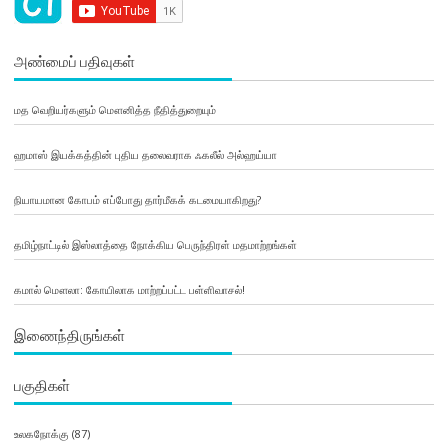
அண்மைப் பதிவுகள்
மத வெறியர்களும் மௌனித்த நீதித்துறையும்
ஹமாஸ் இயக்கத்தின் புதிய தலைவராக ஃகலீல் அல்ஹய்யா
நியாயமான கோபம் எப்போது தார்மீகக் கடமையாகிறது?
தமிழ்நாட்டில் இஸ்லாத்தை நோக்கிய பெருந்திரள் மதமாற்றங்கள்
கமால் மௌலா: கோயிலாக மாற்றப்பட்ட பள்ளிவாசல்!
இணைந்திருங்கள்
பகுதிகள்
உலகநோக்கு
(87)