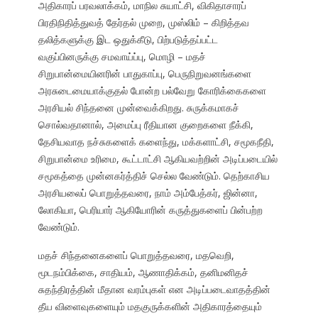
அதிகாரப் பரவலாக்கம், மாநில சுயாட்சி, விகிதாசாரப்
பிரதிநிதித்துவத் தேர்தல் முறை, முஸ்லிம் – கிறித்தவ
தலித்களுக்கு இட ஒதுக்கீடு, பிற்படுத்தப்பட்ட
வகுப்பினருக்கு சமவாய்ப்பு, மொழி – மதச்
சிறுபான்மையினரின் பாதுகாப்பு, பெருநிறுவனங்களை
அரசுடைமையாக்குதல் போன்ற பல்வேறு கோரிக்கைகளை
அரசியல் சிந்தனை முன்வைக்கிறது. சுருக்கமாகச்
சொல்வதானால், அமைப்பு ரீதியான குறைகளை நீக்கி,
தேசியவாத நச்சுகளைக் களைந்து, மக்களாட்சி, சமூகநீதி,
சிறுபான்மை உரிமை, கூட்டாட்சி ஆகியவற்றின் அடிப்படையில்
சமூகத்தை முன்னகர்த்திச் செல்ல வேண்டும். தெற்காசிய
அரசியலைப் பொறுத்தவரை, நாம் அம்பேத்கர், ஜின்னா,
லோகியா, பெரியார் ஆகியோரின் கருத்துகளைப் பின்பற்ற
வேண்டும்.
மதச் சிந்தனைகளைப் பொறுத்தவரை, மதவெறி,
மூடநம்பிக்கை, சாதியம், ஆணாதிக்கம், தனிமனிதச்
சுதந்திரத்தின் மீதான வரம்புகள் என அடிப்படைவாதத்தின்
தீய விளைவுகளையும் மதகுருக்களின் அதிகாரத்தையும்