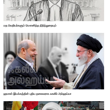
மத வெறியர்களும் மௌனித்த நீதித்துறையும்
ஹமாஸ் இயக்கத்தின் புதிய தலைவராக ஃகலீல் அல்ஹய்யா