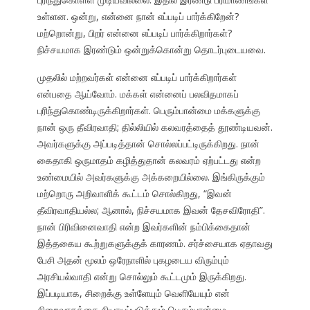
உள்ளன. ஒன்று, என்னை நான் எப்படிப் பார்க்கிறேன்?
மற்றொன்று, பிறர் என்னை எப்படிப் பார்க்கிறார்கள்?
நிச்சயமாக இரண்டும் ஒன்றுக்கொன்று தொடர்புடையவை.
முதலில் மற்றவர்கள் என்னை எப்படிப் பார்க்கிறார்கள்
என்பதை ஆய்வோம். மக்கள் என்னைப் பலவிதமாகப்
புரிந்துகொண்டிருக்கிறார்கள். பெரும்பான்மை மக்களுக்கு
நான் ஒரு தீவிரவாதி; தில்லியில் கலவரத்தைத் தூண்டியவன்.
அவர்களுக்கு அப்படித்தான் சொல்லப்பட்டிருக்கிறது. நான்
கைதாகி ஒருமாதம் கழித்துதான் கலவரம் ஏற்பட்டது என்ற
உண்மையில் அவர்களுக்கு அக்கறையில்லை. இங்கிருக்கும்
மற்றொரு அறிவாளிக் கூட்டம் சொல்கிறது, “இவன்
தீவிரவாதியல்ல; ஆனால், நிச்சயமாக இவன் தேசவிரோதி”.
நான் பிரிவினைவாதி என்ற இவர்களின் நம்பிக்கைதான்
இத்தகைய கூற்றுகளுக்குக் காரணம். சர்ச்சையாக ஏதாவது
பேசி அதன் மூலம் ஒரேநாளில் புகழடைய விரும்பும்
அரசியல்வாதி என்று சொல்லும் கூட்டமும் இருக்கிறது.
இப்படியாக, சிறைக்கு உள்ளேயும் வெளியேயும் என்
சிறைவாசத்தை நியாயப்படுத்தும் பெரும்பான்மை