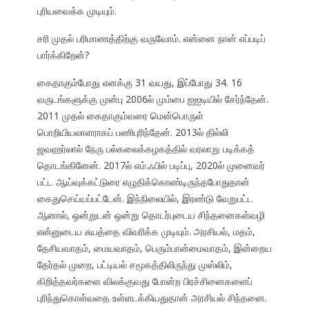
புரியவைக்க முடியும்.
சரி முதல் பரிமாணத்திற்கு வருவோம். என்னை நான் எப்படிப்
பார்க்கிறேன்?
கைதாகும்போது எனக்கு 31 வயது, இப்போது 34. 16
வருடங்களுக்கு முன்பு 2006ல் மும்பை ஐஐடியில் சேர்ந்தேன்.
2011 முதல் கைதாகும்வரை மென்பொருள்
பொறியியலாளராகப் பணிபுரிந்தேன். 2013ல் தில்லி
ஜவஹர்லால் நேரு பல்கலைக்கழகத்தில் வரலாறு படிக்கத்
தொடங்கினேன். 2017ல் எம்.ஃபில் படிப்பு, 2020ல் முனைவர்
பட்ட ஆய்வுக்கட்டுரை எழுதிக்கொண்டிருந்தபோதுதான்
கைதுசெய்யப்பட்டேன். இந்நிலையில், இரண்டு வேறுபட்ட
ஆனால், ஒன்றுடன் ஒன்று தொடர்புடைய சிந்தனைகள்வழி
என்னுடைய சுயத்தை விவரிக்க முடியும். அரசியல், மதம்,
தேசியவாதம், மையவாதம், பெரும்பான்மைவாதம், இன்றைய
தேர்தல் முறை, பட்டியல் சமூகத்திலிருந்து முஸ்லிம்,
கிறித்தவர்களை விலக்குவது போன்ற பிரச்சினைகளைப்
புரிந்துகொள்வதை உள்ளடக்கியதுதான் அரசியல் சிந்தனை.