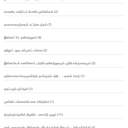
காலனிய எதிர்ப்புப் போரில் முஸ்லிம்கள்
(2)
தாராளவாதத்தைக் கட்டுடைத்தல்
(7)
இஸ்லாம் Vs. நவீனத்துவம்
(4)
ஹிஜாப்: ஒரு பன்முகப் பார்வை
(3)
இஸ்லாமியக் கண்ணோட்டத்தில் நவீனத்துவமும் முற்போக்குவாதமும்
(5)
தற்கொலை வெடிகுண்டுத் தாக்குதல் பற்றி… – தலால் அசத்
(1)
ததப்புருல் குர்ஆன்
(1)
முஸ்லிம் பார்வையில் உலக சரித்திரம்
(1)
திருக்குர்ஆனின் நிழலில் – சையித் குதுப்
(11)
ஹஜ்: உலகளாவிய இஸ்லாமிய இயக்கத்தின் இதயம் – அலீ ஷரீஅத்தி
(3)