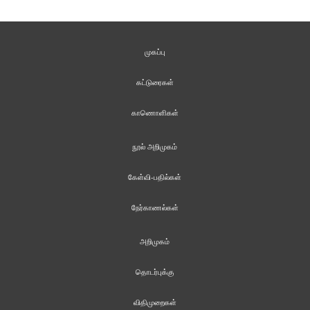
முகப்பு
கட்டுரைகள்
காணொளிகள்
நூல் அறிமுகம்
கேள்வி-பதில்கள்
நேர்காணல்கள்
அறிமுகம்
தொடர்புக்கு
விதிமுறைகள்