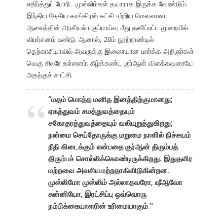
எதிர்த்துப் போரிட முஸ்லிம்கள் தயாராக இருக்க வேண்டும்.
இந்திய தேசிய காங்கிரஸ் கட்சி பற்றிய மௌலானா
ஆஸாத்தின் அரசியல் பகுப்பாய்வு மீது தனிப்பட்ட முறையில்
விமர்சனம் உண்டு. ஆனால், 20ம் நூற்றாண்டில்
தெற்காசியாவில் அவருக்கு இணையான மார்க்க அறிஞர்கள்
வெகு சிலரே உள்ளனர். கீழ்க்கண்ட குர்ஆன் விளக்கவுரையே
அதற்குச் சாட்சி.
“மதம் மொத்த மனித இனத்திற்குமானது;
ஏகத்துவம் சமத்துவத்தையும்
சகோதரத்துவத்தையும் வலியுறுத்துகிறது;
நன்மை செய்தோருக்கு மறுமை நாளில் நிச்சயம்
நீதி கிடைக்கும் என்பதை குர்ஆன் திரும்பத்
திரும்பச் சொல்லிக்கொண்டிருக்கிறது. இதுதவிர
மற்றவை அவசியமற்றதாகிவிடுகின்றன.
முஸ்லிமோ முஸ்லிம் அல்லாதவரோ, ஷீஆவோ
சுன்னியோ, இரட்சிப்பு ஒவ்வொரு
நம்பிக்கையாளரின் உரிமையாகும்.”