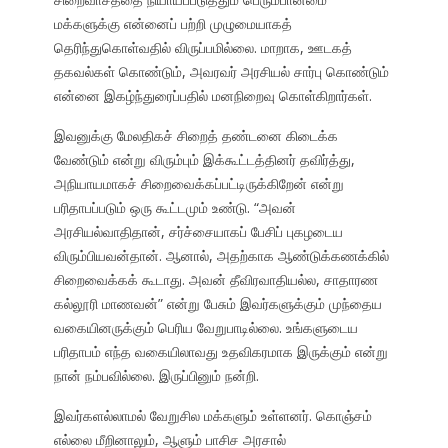
மக்களுக்கு என்னைப் பற்றி முழுமையாகத்
தெரிந்துகொள்வதில் விருப்பமில்லை. மாறாக, ஊடகத்
தகவல்கள் கொண்டும், அவரவர் அரசியல் சார்பு கொண்டும்
என்னை இகழ்ந்துரைப்பதில் மனநிறைவு கொள்கிறார்கள்.
இவனுக்கு மேலதிகச் சிறைத் தண்டனை கிடைக்க
வேண்டும் என்று விரும்பும் இக்கூட்டத்தினர் தவிர்த்து,
அநியாயமாகச் சிறைவைக்கப்பட்டிருக்கிறேன் என்று
பரிதாபப்படும் ஒரு கூட்டமும் உண்டு. “அவன்
அரசியல்வாதிதான், சர்ச்சையாகப் பேசிப் புகழடைய
விரும்பியவன்தான். ஆனால், அதற்காக ஆண்டுக்கணக்கில்
சிறைவைக்கக் கூடாது. அவன் தீவிரவாதியல்ல, சாதாரண
கல்லூரி மாணவன்” என்று பேசும் இவர்களுக்கும் முந்தைய
வகையினருக்கும் பெரிய வேறுபாடில்லை. உங்களுடைய
பரிதாபம் எந்த வகையிலாவது உதவிகரமாக இருக்கும் என்று
நான் நம்பவில்லை. இருப்பினும் நன்றி.
இவர்களல்லாமல் வேறுசில மக்களும் உள்ளனர். கொஞ்சம்
எல்லை மீறினாலும், ஆளும் பாசிச அரசால்