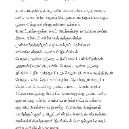
நான் கம்யூனிசத்திற்கு எதிரானவன் கிடையாது. சமகால
மனித வரலாற்றின் சமூகப் பொருளாதாரப் பகுப்பாய்வுக்கும்
முதலாளித்துவத்திற்கு எதிரான வர்க்கப்
போராட்டாங்களுக்காகவும் அவர்கள்மீது மரியாதை உண்டு.
இவை நிச்சயம் எதிர்காலத் தத்துவார்த்த
முன்னேற்றத்திற்கும் வழிவகுக்கும். பிரச்சினை
என்னவென்றால், அவர்கள் இயங்கியல்
பொருள்முதல்வாதத்தை அறிவியலாகப் பார்க்கிறார்கள்.
நூறாண்டுகளுக்கு முன்பே பொருள்முதல்வாதத்தை
இயற்பியல் நிராகரித்துவிட்டது. மேலும், நிர்ணயவாதத்திற்கும்
பொருள்களின் தொடக்கம் பற்றிய ஆய்விற்கும் வித்திட்ட
ஹெய்ஸன்பெர்க்கிற்கு முன்பு, காலம் – வெளி பற்றிய
சிந்தனைகளுக்கு வித்திட்ட ஐன்ஸ்டீனுக்கு முன்பு, மனித
குல வரலாறு பற்றிய பாரம்பரிய மார்க்சிஸ்ட்டின் பார்வை
குறுகிய நோக்கிலானது என்று மேற்கூறிய நிகழ்வுகள்
உணர்த்தும் முன்பு, நியூட்டனின் இயக்கவியல் ஏற்படுத்திய
தாக்கத்திலிருந்துதான் இயங்கியல் பொருள்முதல்வாதம்
என்ற அறிவியல் உருவானது.