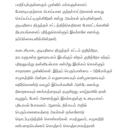
பாதிப்புக்குள்ளாகும் முஸ்லிம் மக்களுக்காகப்
போராடியதற்காக பொய்யான குற்றச்சாட்டுகளால் கைது
செய்யப்பட்டிருக்கிறேன் என்று அவர்கள் நம்புகின்றனர்.
குடியுரிமை திருத்தச் சட்டத்திற்கெதிரான போராட்டங்களின்
நியாயங்களைப் புரிந்துகொள்ளும் இவர்களே எனக்கு
நம்பிக்கையளிக்கின்றனர்.
கடைசியாக, குடியுரிமை திருத்தச் சட்டம் குறித்தோ,
நாடாளுமன்ற ஜனநாயகம் இயங்கும் விதம் குறித்தோ எந்தப்
புரிதலுமற்று தன்னியல்பாக என்மீது இரக்கம் கொள்ளும்
சாதாரண முஸ்லிம்கள். இந்தப் பெரும்பான்மை – பிற்போக்குச்
சமூகத்தில் அன்றாடம் வறுமையையும் வன்முறையையும்
எதிர்கொண்டு வாழும் இம்மக்களின் அன்பே எனக்கு
நிறைவையும் ஊக்கத்தையும் தருகிறது. வாழ்நாளில் நான்
எழுதும், பேசும் அனைத்தும் இவர்களுக்கு உடனடியாகப்
புரியாமல் போகலாம். ஆனால், நிச்சயம் அதில்
பெரும்பாலானவற்றை அவர்கள் தங்களோடு
தொடர்புபடுத்திக் கொள்வார்கள். சமத்துவம், சமூகநீதி
என்பதையெல்லாம் கொஞ்சம் கொஞ்சமாகத்தான்