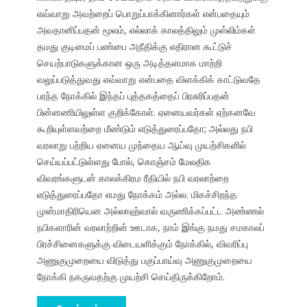
எவ்வாறு அவற்றைப் பொறுப்பாக்கினார்கள் என்பதையும்
அவதானிப்பதன் மூலம், எல்லாக் காலத்திலும் முஸ்லிம்கள்
தமது குடிமைப் பண்பை அநீதிக்கு எதிரான கூட்டுச்
செயற்பாடுகளுக்கான ஒரு அடித்தளமாக மாற்றி
வலுப்படுத்துவது எவ்வாறு என்பதை விளக்கிக் காட்டுவதே
பரந்த நோக்கில் இந்தப் புத்தகத்தைப் பிரசுரிப்பதன்
பின்னணியிலுள்ள குறிக்கோள். ஏனையவர்கள் ஏற்கனவே
கூறியுள்ளவற்றை மீண்டும் எடுத்துரைப்பதோ; அல்லது நபி
வரலாறு பற்றிய ஏனைய முந்தைய ஆய்வு முயற்சிகளில்
செய்யப்பட்டுள்ளது போல், கொஞ்சம் மேலதிக
விவரங்களுடன் காலக்கிரம ரீதியில் நபி வரலாற்றை
எடுத்துரைப்பதோ எமது நோக்கம் அல்ல. மிகச்சிறந்த
முன்மாதிரியென அல்லாஹ்வால் வருணிக்கப்பட்ட அண்ணல்
நபிகளாரின் வரலாற்றின் ஊடாக, நாம் இங்கு நமது சமகாலப்
பிரச்சினைகளுக்கு விடையளிக்கும் நோக்கில், விவரிப்பு
அணுகுமுறையை விடுத்து பகுப்பாய்வு அணுகுமுறையை
நோக்கி நகருவதற்கு முயற்சி செய்திருக்கிறோம்.