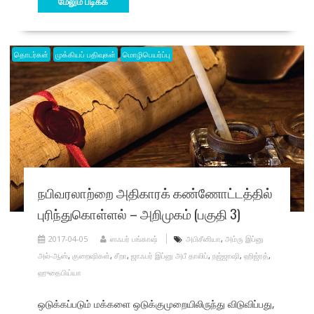
மேலும் படிக்க
தொடர்கள்
முக்கியப் பதிவுகள்
மொழிபெயர்ப்பு
நபிவரலாற்றை அதிகாரக் கண்ணோட்டத்தில்
புரிந்துகொள்ளல் – அறிமுகம் (பகுதி 3)
2017-04-05
ஸஃபர் பங்காஷ்
அபிசீனியா
,
அம்ரு இப்னு
அல்-ஆஸ்
,
குறைஷிகள்
,
சீறா
,
ஜாஃபர் இப்னு அபீ தாலிப்
,
நஜ்ஜாஷி
,
ஹிஜ்ரத்
,
ஹுதைபிய்யா
ஒடுக்கப்படும் மக்களை ஒடுக்குமுறையிலிருந்து விடுவிப்பது,