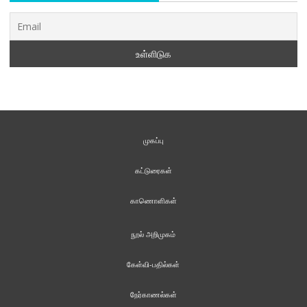
முகப்பு
கட்டுரைகள்
காணொளிகள்
நூல் அறிமுகம்
கேள்வி-பதில்கள்
நேர்காணல்கள்