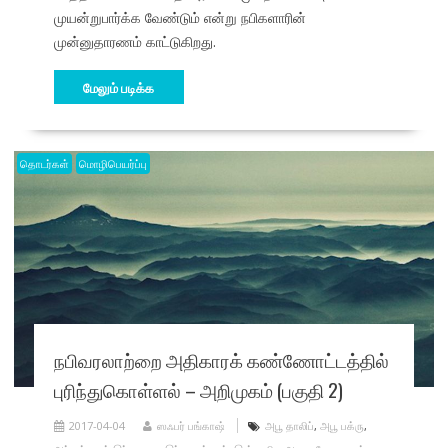
முயன்றுபார்க்க வேண்டும் என்று நபிகளாரின்
முன்னுதாரணம் காட்டுகிறது.
மேலும் படிக்க
தொடர்கள்
மொழிபெயர்ப்பு
நபிவரலாற்றை அதிகாரக் கண்ணோட்டத்தில்
புரிந்துகொள்ளல் – அறிமுகம் (பகுதி 2)
2017-04-04
ஸஃபர் பங்காஷ்
அபூ தாலிப்
,
அபூ பக்ரு
,