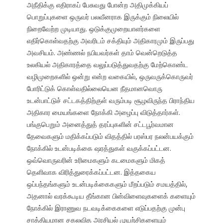
அநீதிக்கு எதிராகப் பேசுவது போன்ற அதிமுக்கியப்
பொறுப்புகளை ஒருவர் பலவீனராக இருக்கும் நிலையில்
நிறைவேற்ற முடியாது. ஒடுக்குமுறையாளர்களை
எதிர்கொள்வதற்கு அவரிடம் சக்தியும் அதிகாரமும் இருப்பது
அவசியம். அண்ணல் நபியவர்கள் தாம் வென்றெடுத்த
உலகியல் அதிகாரத்தை வலுப்படுத்துவதற்கு மேற்கொண்ட
வழிமுறைகளில் ஒன்று என்ற வகையில், ஒருவருக்கொருவர்
போரிட்டுக் கொள்வதில்லையென நீதமானவொரு
உடன்பாட்டுச் சட்டகத்திற்குள் வரும்படி சூழவிருந்த பிராந்திய
அதிகார மையங்களை நோக்கி அழைப்பு விடுத்தார்கள்.
பங்குபெறும் அனைத்துத் தரப்புகளின் சட்டபூர்வமான
தேவைகளும் மதிக்கப்படும் விதத்தில் பரஸ்பர நலன்பயக்கும்
நோக்கில் உடன்படிக்கை ஷரத்துகள் வகுக்கப்பட்டன.
ஒவ்வொருவரின் உரிமைகளும் கடமைகளும் மிகத்
தெளிவாக விரித்துரைக்கப்பட்டன. இத்தகைய
ஒப்பந்தங்களும் உடன்படிக்கைகளும் மீறப்படும் சமயத்தில்,
அதனால் வரக்கூடிய தீங்கான பின்விளைவுகளைக் களையும்
நோக்கில் இராணுவ நடவடிக்கைகளை எடுப்பதற்கு முன்பு
சாத்தியமான சகலவித அரசியல் முயற்சிகளையும்