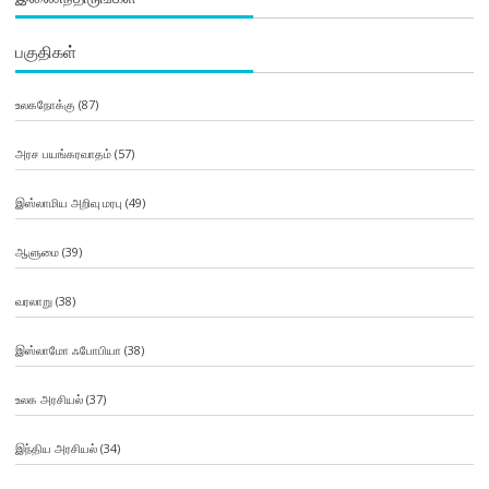
பகுதிகள்
உலகநோக்கு
(87)
அரச பயங்கரவாதம்
(57)
இஸ்லாமிய அறிவு மரபு
(49)
ஆளுமை
(39)
வரலாறு
(38)
இஸ்லாமோ ஃபோபியா
(38)
உலக அரசியல்
(37)
இந்திய அரசியல்
(34)