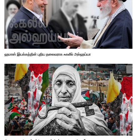
ஹமாஸ் இயக்கத்தின் புதிய தலைவராக ஃகலீல் அல்ஹய்யா