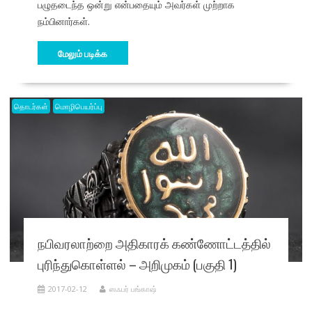
பழுதடைந்த ஒன்று என்பதையும் அவர்கள் முற்றாக
நம்பினார்கள்.
மேலும் படிக்க
தொடர்கள்
மொழிபெயர்ப்பு
நபிவரலாற்றை அதிகாரக் கண்ணோட்டத்தில்
புரிந்துகொள்ளல் – அறிமுகம் (பகுதி 1)
2017-02-12
ஸஃபர் பங்காஷ்