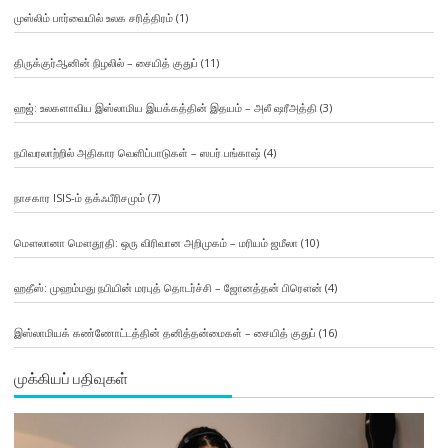
முஸ்லிம் பார்வையில் உலக சரித்திரம்
(1)
திருக்குர்ஆனின் நிழலில் – சையித் குதுப்
(11)
ஹஜ்: உலகளாவிய இஸ்லாமிய இயக்கத்தின் இதயம் – அலீ ஷரீஅத்தி
(3)
நபிவரலாற்றில் அதிகார வெளிப்பாடுகள் – ஸபர் பங்காஷ்
(4)
நாசகார ISIS-ம் தக்ஃபீரிசமும்
(7)
மௌலானா மௌதூதி: ஒரு விரிவான அறிமுகம் – மரியம் ஜமீலா
(10)
ஹதீஸ்: முஹம்மது நபியின் மரபுத் தொடர்ச்சி – ஜோனத்தன் பிரௌன்
(4)
இஸ்லாமியக் கண்ணோட்டத்தின் தனித்தன்மைகள் – சையித் குதுப்
(16)
முக்கியப் பதிவுகள்