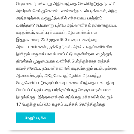
பெருமானார் எவ்வாறு அதிகாரத்தை வென்றெடுத்தார்கள்?
அவர்கள் செய்துகொண்ட எண்ணற்ற உடன்படிக்கைள், அந்த
அதிகாரத்தை வலுவூட்டுவதில் எத்தகைய பாத்திரம்
வகித்தன? நபிவரலாறு பற்றிய ஆய்வாளர்கள் நபிகளாருடைய
கடிதங்கள், உடன்படிக்கைகள், ஆவணங்கள் என
இதுநாள்வரை 250 முதல் 300 வரையானவற்றை
அடையாளம் கண்டிருக்கிறார்கள். அசல் கடிதங்களில் சில
இன்றும் பாதுகாப்பாக பேணப்பட்டு வருகின்றன. எழுத்துத்
திறன்கள் முழுமையாக வளர்ச்சி பெற்றிருக்காத அந்தக்
காலத்திலேயே, நபியவர்களாரின் கடிதங்களும் உடன்படிக்கை
ஆவணங்களும், அதேபோல குர்ஆனின் அனைத்து
வேதவெளிப்பாடுகளும் மிகவும் கவன சிரத்தையுடன் பதிவு
செய்யப்பட்டிருப்பதை பார்க்கும்போது வெகுசுவாரஸ்யமாக
இருக்கிறது. இத்தனைக்கும் அப்போது மக்காவில் வெறும்
17 பேருக்கு மட்டுமே எழுதப் படிக்கத் தெரிந்திருந்தது.
மேலும் படிக்க