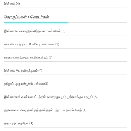
இஸ்லாம்
(4)
தொகுப்புகள் / தொடர்கள்
இஸ்லாமிய வரலாற்றில் சிந்தனைப் பள்ளிகள்
(6)
காலனிய எதிர்ப்புப் போரில் முஸ்லிம்கள்
(2)
தாராளவாதத்தைக் கட்டுடைத்தல்
(7)
இஸ்லாம் Vs. நவீனத்துவம்
(4)
ஹிஜாப்: ஒரு பன்முகப் பார்வை
(3)
இஸ்லாமியக் கண்ணோட்டத்தில் நவீனத்துவமும் முற்போக்குவாதமும்
(5)
தற்கொலை வெடிகுண்டுத் தாக்குதல் பற்றி… – தலால் அசத்
(1)
ததப்புருல் குர்ஆன்
(1)