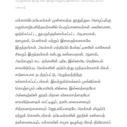
அப்துல்லாஹ் இப்னு உபை இப்னு சல்லூல்
,
இஸ்லாமிய அரசு
,
சீறா
,
ஸஃபர்
பங்காஷ்
மக்காவில் நபியவர்கள் முன்வைத்த தூதுத்துவ அழைப்புக்கு
மறுமொழியளித்தவர்களில் பெரும்பாலனவர்கள் பலவீனமான,
ஒடுக்கப்பட்ட, துயருக்குள்ளாக்கப்பட்ட அடிமைகள்,
ஏழைகள், பெண்கள் மற்றும் இளைஞர்களாகவே
இருந்தார்கள். அவர்கள் மத்தியில் மேல்தட்டினரின் வாரிசுகள்
சிலரும் இருந்தார்கள் என்பது உண்மைதான். ஆனால்,
அவர்களும் கூட தங்களின் புதிய இஸ்லாமிய நெறியைக்
கைவிடும்படி அவர்களின் குடும்பத்து மூத்தவர்களால் மிகக்
கடுமையாக நடத்தப்பட்டு, அழுத்தத்திற்கு
உள்ளாக்கப்பட்டார்கள். இவற்றுக்கெல்லாம் முஸ்லிம்கள்
கொஞ்சமும் பலியாகிவிடவில்லை. இஸ்லாத்தையோ
அல்லாஹ்வின் தூதர் மீதான விசுவாசத்தையோ
கைவிடுவதைக் காட்டிலும், தண்டனைகளையும்
சித்ரவதைகளையும் அனுபவிப்பதையே அவர்கள் விரும்பி
ஏற்றுக் கொண்டார்கள். நபியவர்களின் தூதின் உண்மைத்
தன்மையையும், மக்காவின் சமூக ஒழுங்கு மிகத் தீவிரமாகப்