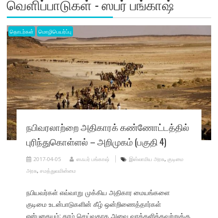
வெளிப்பாடுகள் - ஸபர் பங்காஷ்
தொடர்கள்
மொழிபெயர்ப்பு
நபிவரலாற்றை அதிகாரக் கண்ணோட்டத்தில்
புரிந்துகொள்ளல் – அறிமுகம் (பகுதி 4)
2017-04-05
ஸஃபர் பங்காஷ்
இஸ்லாமிய அரசு
,
குடிமை
அரசு
,
சமத்துவமின்மை
நபியவர்கள் எவ்வாறு முக்கிய அதிகார மையங்களை
குடிமை உடன்பாடுகளின் கீழ் ஒன்றிணைத்தார்கள்
என்பதையும்; தாம் செய்வதாக அவை வாக்களித்தவற்றுக்கு