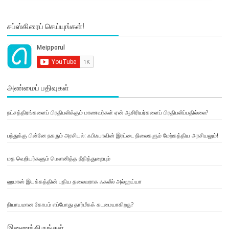
சப்ஸ்கிரைப் செய்யுங்கள்!
அண்மைப் பதிவுகள்
நட்சத்திரங்களைப் பிரதிபலிக்கும் மாணவர்கள் ஏன் ஆசிரியர்களைப் பிரதிபலிப்பதில்லை?
பந்துக்கு பின்னே நகரும் அரசியல்: ஃபிஃபாவின் இரட்டை நிலைகளும் மேற்கத்திய அரசியலும்!
மத வெறியர்களும் மௌனித்த நீதித்துறையும்
ஹமாஸ் இயக்கத்தின் புதிய தலைவராக ஃகலீல் அல்ஹய்யா
நியாயமான கோபம் எப்போது தார்மீகக் கடமையாகிறது?
இணைந்திருங்கள்