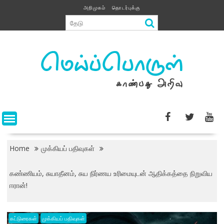
Skip
அறிமுகம்
தொடர்புக்கு
to
content
Home
முக்கியப் பதிவுகள்
கண்ணியம், சுயாதீனம், சுய நிர்ணய உரிமையுடன் ஆதிக்கத்தை நிறுவிய
ஈரான்!
கட்டுரைகள்
முக்கியப் பதிவுகள்