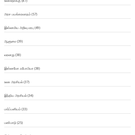
உலகநோக்கு
(87)
அரச பயங்கரவாதம்
(57)
இஸ்லாமிய அறிவு மரபு
(49)
ஆளுமை
(39)
வரலாறு
(38)
இஸ்லாமோ ஃபோபியா
(38)
உலக அரசியல்
(37)
இந்திய அரசியல்
(34)
பார்ப்பனியம்
(33)
பண்பாடு
(25)