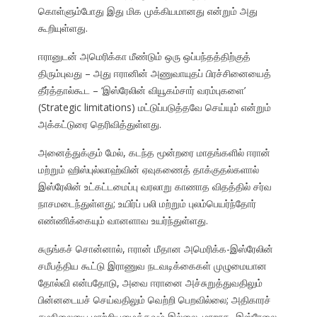
கொள்ளும்போது இது மிக முக்கியமானது என்றும் அது
கூறியுள்ளது.
ஈரானுடன் அமெரிக்கா மீண்டும் ஒரு ஒப்பந்தத்திற்குத்
திரும்புவது – அது ஈரானின் அணுவாயுதப் பிரச்சினையைத்
தீர்த்தால்கூட – ‘இஸ்ரேலின் வியூகம்சார் வரம்புகளை’
(Strategic limitations) மட்டுப்படுத்தவே செய்யும் என்றும்
அக்கட்டுரை தெரிவித்துள்ளது.
அனைத்துக்கும் மேல், கடந்த மூன்றரை மாதங்களில் ஈரான்
மற்றும் ஹிஸ்புல்லாஹ்வின் ஏவுகணைத் தாக்குதல்களால்
இஸ்ரேலின் உட்கட்டமைப்பு வரலாறு காணாத விதத்தில் சர்வ
நாசமடைந்துள்ளது; உயிர்ப் பலி மற்றும் புலம்பெயர்ந்தோர்
எண்ணிக்கையும் வானளாவ உயர்ந்துள்ளது.
சுருங்கச் சொன்னால், ஈரான் மீதான அமெரிக்க-இஸ்ரேலின்
சமீபத்திய கூட்டு இராணுவ நடவடிக்கைகள் முழுமையான
தோல்வி என்பதோடு, அவை ஈரானை அச்சுறுத்துவதிலும்
பின்னடையச் செய்வதிலும் வெற்றி பெறவில்லை; அதிகாரச்
சமநிலையை மாற்றியமைக்கவும் இல்லை. மாறாக, இஸ்ரேலை