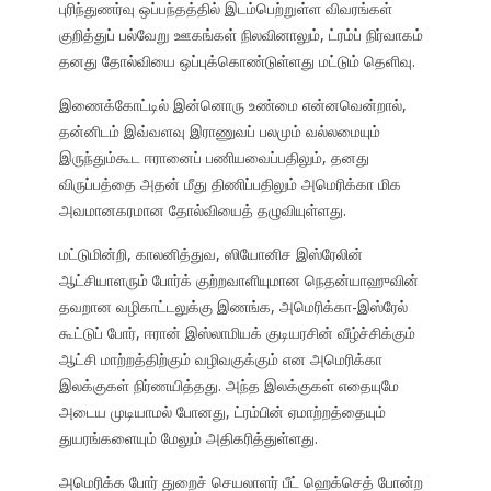
புரிந்துணர்வு ஒப்பந்தத்தில் இடம்பெற்றுள்ள விவரங்கள்
குறித்துப் பல்வேறு ஊகங்கள் நிலவினாலும், ட்ரம்ப் நிர்வாகம்
தனது தோல்வியை ஒப்புக்கொண்டுள்ளது மட்டும் தெளிவு.
இணைக்கோட்டில் இன்னொரு உண்மை என்னவென்றால்,
தன்னிடம் இவ்வளவு இராணுவப் பலமும் வல்லமையும்
இருந்தும்கூட ஈரானைப் பணியவைப்பதிலும், தனது
விருப்பத்தை அதன் மீது திணிப்பதிலும் அமெரிக்கா மிக
அவமானகரமான தோல்வியைத் தழுவியுள்ளது.
மட்டுமின்றி, காலனித்துவ, ஸியோனிச இஸ்ரேலின்
ஆட்சியாளரும் போர்க் குற்றவாளியுமான நெதன்யாஹுவின்
தவறான வழிகாட்டலுக்கு இணங்க, அமெரிக்கா-இஸ்ரேல்
கூட்டுப் போர், ஈரான் இஸ்லாமியக் குடியரசின் வீழ்ச்சிக்கும்
ஆட்சி மாற்றத்திற்கும் வழிவகுக்கும் என அமெரிக்கா
இலக்குகள் நிர்ணயித்தது. அந்த இலக்குகள் எதையுமே
அடைய முடியாமல் போனது, ட்ரம்பின் ஏமாற்றத்தையும்
துயரங்களையும் மேலும் அதிகரித்துள்ளது.
அமெரிக்க போர் துறைச் செயலாளர் பீட் ஹெக்செத் போன்ற