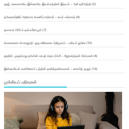
ஹஜ்: உலகளாவிய இஸ்லாமிய இயக்கத்தின் இதயம் – அலீ ஷரீஅத்தி
(3)
நபிவரலாற்றில் அதிகார வெளிப்பாடுகள் – ஸபர் பங்காஷ்
(4)
நாசகார ISIS-ம் தக்ஃபீரிசமும்
(7)
மௌலானா மௌதூதி: ஒரு விரிவான அறிமுகம் – மரியம் ஜமீலா
(10)
ஹதீஸ்: முஹம்மது நபியின் மரபுத் தொடர்ச்சி – ஜோனத்தன் பிரௌன்
(4)
இஸ்லாமியக் கண்ணோட்டத்தின் தனித்தன்மைகள் – சையித் குதுப்
(16)
முக்கியப் பதிவுகள்