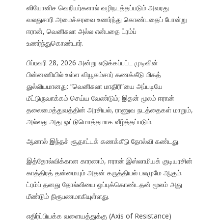
ஸியோனிச வெறியர்களால் வழிநடத்தப்படும் அவரது
வலதுசாரி அமைச்சரவை உணர்ந்து கொண்டதைப் போன்று
ஈரான், வெனிசுலா அல்ல என்பதை ட்ரம்ப்
உணர்ந்துகொண்டார்.
பிப்ரவரி 28, 2026 அன்று எடுக்கப்பட்ட முடிவின்
பின்னணியில் உள்ள வியூகம்சார் கணக்கீடு மிகத்
துல்லியமானது: “வெனிசுலா மாதிரி”யை அப்படியே
மீட்டுருவாக்கம் செய்ய வேண்டும்; இதன் மூலம் ஈரான்
தலைமைத்துவத்தின் அரசியல், ராணுவ நடத்தைகள் மாறும்,
அல்லது அது ஒட்டுமொத்தமாக வீழ்த்தப்படும்.
ஆனால் இந்தச் சூதாட்டக் கணக்கீடு தோல்வி கண்டது.
இத்தோல்விக்கான காரணம், ஈரான் இஸ்லாமியக் குடியரசின்
காத்திரத் தன்மையும் அதன் கருத்தியல் பலமுமே ஆகும்.
ட்ரம்ப் தனது தோல்வியை ஒப்புக்கொண்டதன் மூலம் அது
மீண்டும் நிரூபணமாகியுள்ளது.
எதிர்ப்பியக்க வளையத்துக்கு (Axis of Resistance)