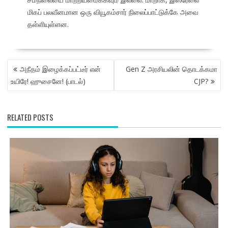
மிகப் பலவீனமான ஒரு வியூகம்சார் நிலைப்பாட்டுக்கே அவை
தள்ளியுள்ளன.
POST
அநீதம் இழைக்கப்பட்டீர் என்
Gen Z அரசியலின் தொடக்கமா
NAVIGATION
உயிரே! ஹுசைனே! (பாடல்)
CJP?
RELATED POSTS