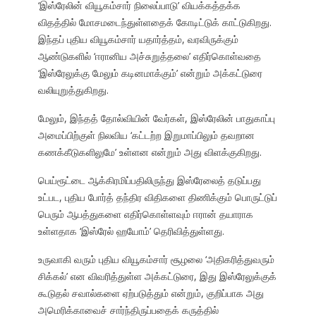
‘இஸ்ரேலின் வியூகம்சார் நிலைப்பாடு’ வியக்கத்தக்க
விதத்தில் மோசமடைந்துள்ளதைக் கோடிட்டுக் காட்டுகிறது.
இந்தப் புதிய வியூகம்சார் யதார்த்தம், வரவிருக்கும்
ஆண்டுகளில் ‘ஈரானிய அச்சுறுத்தலை’ எதிர்கொள்வதை
‘இஸ்ரேலுக்கு மேலும் கடினமாக்கும்’ என்றும் அக்கட்டுரை
வலியுறுத்துகிறது.
மேலும், இந்தத் தோல்வியின் வேர்கள், இஸ்ரேலின் பாதுகாப்பு
அமைப்பிற்குள் நிலவிய ‘கட்டற்ற இறுமாப்பிலும் தவறான
கணக்கீடுகளிலுமே’ உள்ளன என்றும் அது விளக்குகிறது.
பெய்ரூட்டை ஆக்கிரமிப்பதிலிருந்து இஸ்ரேலைத் தடுப்பது
உட்பட, புதிய போர்த் தந்திர விதிகளை திணிக்கும் பொருட்டுப்
பெரும் ஆபத்துகளை எதிர்கொள்ளவும் ஈரான் தயாராக
உள்ளதாக ‘இஸ்ரேல் ஹயோம்’ தெரிவித்துள்ளது.
உருவாகி வரும் புதிய வியூகம்சார் சூழலை ‘அதிகரித்துவரும்
சிக்கல்’ என விவரித்துள்ள அக்கட்டுரை, இது இஸ்ரேலுக்குக்
கூடுதல் சவால்களை ஏற்படுத்தும் என்றும், குறிப்பாக அது
அமெரிக்காவைச் சார்ந்திருப்பதைக் கருத்தில்