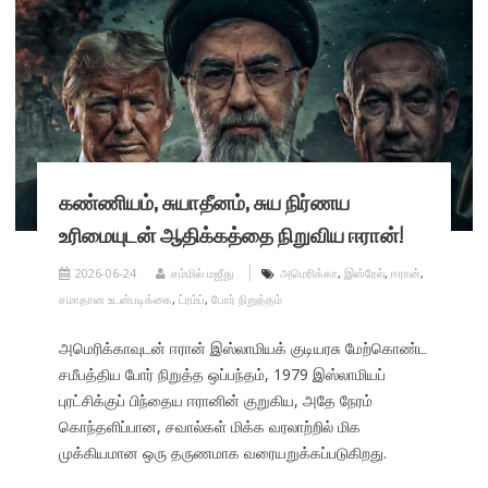
கண்ணியம், சுயாதீனம், சுய நிர்ணய
உரிமையுடன் ஆதிக்கத்தை நிறுவிய ஈரான்!
2026-06-24
சம்மில் மஜீது
அமெரிக்கா
,
இஸ்ரேல்
,
ஈரான்
,
சமாதான உடன்படிக்கை
,
ட்ரம்ப்
,
போர் நிறுத்தம்
அமெரிக்காவுடன் ஈரான் இஸ்லாமியக் குடியரசு மேற்கொண்ட
சமீபத்திய போர் நிறுத்த ஒப்பந்தம், 1979 இஸ்லாமியப்
புரட்சிக்குப் பிந்தைய ஈரானின் குறுகிய, அதே நேரம்
கொந்தளிப்பான, சவால்கள் மிக்க வரலாற்றில் மிக
முக்கியமான ஒரு தருணமாக வரையறுக்கப்படுகிறது.