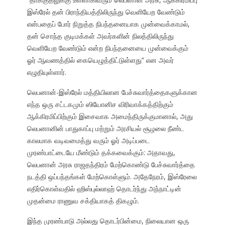
இஸ்ரேல் தன் பிராந்தியத்திலிருந்து வெளியேற வேண்டும்
என்பதைப் போர் நிறுத்த நிபந்தனையாக முன்வைக்காமல்,
தன் சொந்த குடிமக்கள் அவர்களின் நிலத்திலிருந்து
வெளியேற வேண்டும் என்ற நிபந்தனையை முன்வைக்கும்
ஓர் ஆவணத்தில் கையெழுத்திட்டுள்ளது” என அவர்
எழுதியுள்ளார்.
லெபனான்-இஸ்ரேல் மத்தியிலான பேச்சுவார்த்தைகளுக்கான
எந்த ஒரு சட்டகமும் ஸியோனிச விரிவாக்கத்திற்கும்
ஆக்கிரமிப்பிற்கும் இசைவாக அமைந்திருக்குமானால், அது
லெபனானின் பாதுகாப்பு மற்றும் அரசியல் சூழலை நீண்ட
காலமாக வடிவமைத்து வரும் ஓர் அடிப்படை
முரண்பாட்டையே மீண்டும் தக்கவைக்கும்: அதாவது,
லெபனான் அரசு ராஜதந்திரம் மேற்கொண்டு பேச்சுவார்த்தை
நடத்தி ஒப்பந்தங்கள் மேற்கொள்ளும். அதேநேரம், இஸ்ரேலை
எதிர்கொள்வதில் ஹிஸ்புல்லாஹ் தொடர்ந்து அந்நாட்டின்
முதன்மை ராணுவ சக்தியாகத் திகழும்.
இந்த முரண்பாடு அல்லது தொடர்பின்மை, நிலையான ஒரு