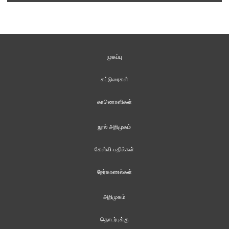
முகப்பு
கட்டுரைகள்
காணொளிகள்
நூல் அறிமுகம்
கேள்வி-பதில்கள்
நேர்காணல்கள்
அறிமுகம்
தொடர்புக்கு