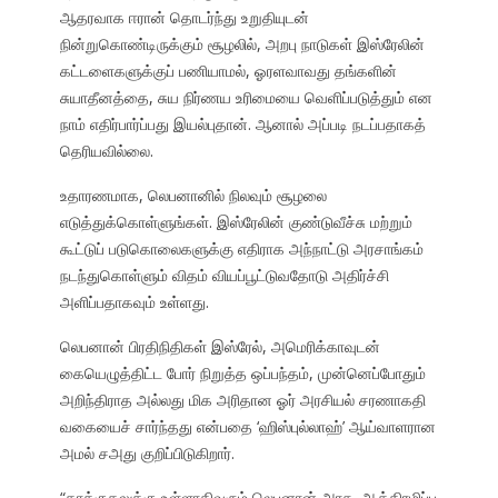
ஆதரவாக ஈரான் தொடர்ந்து உறுதியுடன்
நின்றுகொண்டிருக்கும் சூழலில், அறபு நாடுகள் இஸ்ரேலின்
கட்டளைகளுக்குப் பணியாமல், ஓரளவாவது தங்களின்
சுயாதீனத்தை, சுய நிர்ணய உரிமையை வெளிப்படுத்தும் என
நாம் எதிர்பார்ப்பது இயல்புதான். ஆனால் அப்படி நடப்பதாகத்
தெரியவில்லை.
உதாரணமாக, லெபனானில் நிலவும் சூழலை
எடுத்துக்கொள்ளுங்கள். இஸ்ரேலின் குண்டுவீச்சு மற்றும்
கூட்டுப் படுகொலைகளுக்கு எதிராக அந்நாட்டு அரசாங்கம்
நடந்துகொள்ளும் விதம் வியப்பூட்டுவதோடு அதிர்ச்சி
அளிப்பதாகவும் உள்ளது.
லெபனான் பிரதிநிதிகள் இஸ்ரேல், அமெரிக்காவுடன்
கையெழுத்திட்ட போர் நிறுத்த ஒப்பந்தம், முன்னெப்போதும்
அறிந்திராத அல்லது மிக அரிதான ஓர் அரசியல் சரணாகதி
வகையைச் சார்ந்தது என்பதை ‘ஹிஸ்புல்லாஹ்’ ஆய்வாளரான
அமல் சஅது குறிப்பிடுகிறார்.
“தாக்குதலுக்கு உள்ளாகிவரும் லெபனான் அரசு, ஆக்கிரமிப்பு