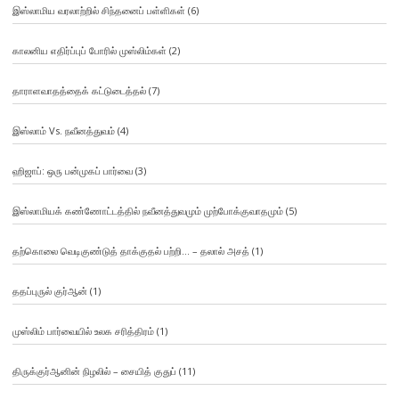
இஸ்லாமிய வரலாற்றில் சிந்தனைப் பள்ளிகள்
(6)
காலனிய எதிர்ப்புப் போரில் முஸ்லிம்கள்
(2)
தாராளவாதத்தைக் கட்டுடைத்தல்
(7)
இஸ்லாம் Vs. நவீனத்துவம்
(4)
ஹிஜாப்: ஒரு பன்முகப் பார்வை
(3)
இஸ்லாமியக் கண்ணோட்டத்தில் நவீனத்துவமும் முற்போக்குவாதமும்
(5)
தற்கொலை வெடிகுண்டுத் தாக்குதல் பற்றி… – தலால் அசத்
(1)
ததப்புருல் குர்ஆன்
(1)
முஸ்லிம் பார்வையில் உலக சரித்திரம்
(1)
திருக்குர்ஆனின் நிழலில் – சையித் குதுப்
(11)