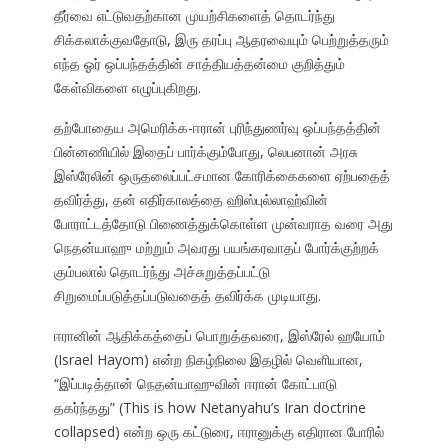
தீர்வை எட்டுவதற்கான முயற்சிகளைத் தொடர்ந்து
சிக்கலாக்குவதோடு, இரு தரப்பு ஆதரவையும் பெற்றுத்தரும்
எந்த ஓர் ஒப்பந்தத்தின் சாத்தியத்தன்மை குறித்தும்
கேள்விகளை எழுப்புகிறது.
தற்போதைய அமெரிக்க-ஈரான் புரிந்துணர்வு ஒப்பந்தத்தின்
பின்னணியில் இதைப் பார்க்கும்போது, லெபனான் அரசு
இஸ்ரேலின் ஒருதலைப்பட்சமான கோரிக்கைகளை ஏற்பதைத்
தவிர்த்து, தன் எதிர்காலத்தை ஹிஸ்புல்லாஹ்வின்
போராட்டத்தோடு பிணைத்துக்கொள்ள முன்வராத வரை அது
நெதன்யாஹு மற்றும் அவரது பயங்கரவாதப் போர்க்குற்றக்
கும்பலால் தொடர்ந்து அச்சுறுத்தப்பட்டு
சிறுமைப்படுத்தப்படுவதைத் தவிர்க்க முடியாது.
ஈரானின் ஆதிக்கத்தைப் பொறுத்தவரை, இஸ்ரேல் ஹயோம்
(Israel Hayom) என்ற நிகழ்நிலை இதழில் வெளியான,
“இப்படித்தான் நெதன்யாஹுவின் ஈரான் கோட்பாடு
தகர்ந்தது” (This is how Netanyahu’s Iran doctrine
collapsed) என்ற ஒரு கட்டுரை, ஈரானுக்கு எதிரான போரில்