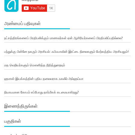
அண்மைப் பதிவுகள்
நட்சத்திரங்களைப் பிரதிபலிக்கும் மாணவர்கள் ஏன் ஆசிரியர்களைப் பிரதிபலிப்பதில்லை?
பந்துக்கு பின்னே நகரும் அரசியல்: ஃபிஃபாவின் இரட்டை நிலைகளும் மேற்கத்திய அரசியலும்!
மத வெறியர்களும் மௌனித்த நீதித்துறையும்
ஹமாஸ் இயக்கத்தின் புதிய தலைவராக ஃகலீல் அல்ஹய்யா
நியாயமான கோபம் எப்போது தார்மீகக் கடமையாகிறது?
இணைந்திருங்கள்
பகுதிகள்