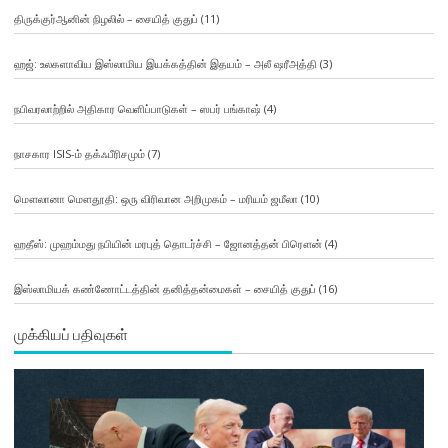
திருக்குர்ஆனின் நிழலில் – சையித் குதுப்
(11)
ஹஜ்: உலகளாவிய இஸ்லாமிய இயக்கத்தின் இதயம் – அலீ ஷரீஅத்தி
(3)
நபிவரலாற்றில் அதிகார வெளிப்பாடுகள் – ஸபர் பங்காஷ்
(4)
நாசகார ISIS-ம் தக்ஃபீரிசமும்
(7)
மௌலானா மௌதூதி: ஒரு விரிவான அறிமுகம் – மரியம் ஜமீலா
(10)
ஹதீஸ்: முஹம்மது நபியின் மரபுத் தொடர்ச்சி – ஜோனத்தன் பிரௌன்
(4)
இஸ்லாமியக் கண்ணோட்டத்தின் தனித்தன்மைகள் – சையித் குதுப்
(16)
முக்கியப் பதிவுகள்