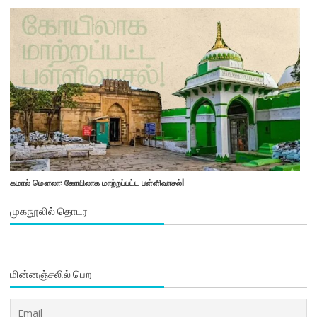
கமால் மௌலா: கோயிலாக மாற்றப்பட்ட பள்ளிவாசல்!
முகநூலில் தொடர
மின்னஞ்சலில் பெற