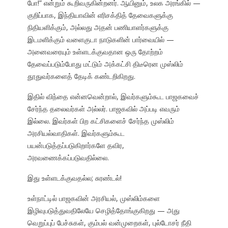
போ!” என்றும் கூறிவருகின்றனர். ஆயினும், உலக அரங்கில் —
குறிப்பாக, இந்தியாவின் எரிசக்தித் தேவைகளுக்கு
நிதியளிக்கும், அல்லது அதன் பணியாளர்களுக்கு
இடமளிக்கும் வளைகுடா நாடுகளின் பார்வையில் —
அனைவரையும் உள்ளடக்குவதான ஒரு தோற்றம்
தேவைப்படும்போது மட்டும் அக்கட்சி திடீரென முஸ்லிம்
தூதுவர்களைத் தேடிக் கண்டறிகிறது.
இதில் விந்தை என்னவென்றால், இவர்களும்கூட பாஜகவைச்
சேர்ந்த தலைவர்கள் அல்லர். பாஜகவில் அப்படி எவரும்
இல்லை. இவர்கள் பிற கட்சிகளைச் சேர்ந்த முஸ்லிம்
அரசியல்வாதிகள். இவர்களும்கூட
பயன்படுத்தப்படுகிறார்களே தவிர,
அரவணைக்கப்படுவதில்லை.
இது உள்ளடக்குவதல்ல; சுரண்டல்!
உள்நாட்டில் பாஜகவின் அரசியல், முஸ்லிம்களை
இழிவுபடுத்துவதிலேயே செழித்தோங்குகிறது — அது
வெறுப்புப் பேச்சுகள், கும்பல் வன்முறைகள், புல்டோசர் நீதி