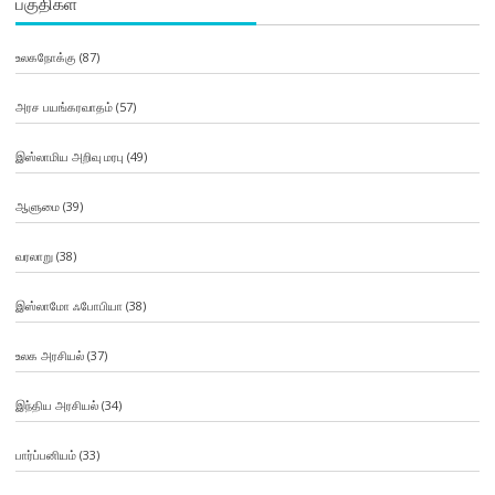
பகுதிகள்
உலகநோக்கு
(87)
அரச பயங்கரவாதம்
(57)
இஸ்லாமிய அறிவு மரபு
(49)
ஆளுமை
(39)
வரலாறு
(38)
இஸ்லாமோ ஃபோபியா
(38)
உலக அரசியல்
(37)
இந்திய அரசியல்
(34)
பார்ப்பனியம்
(33)