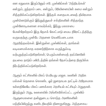
என எதுவாக இருப்பினும் சரி. முஸ்லிம்கள் ‘அந்நியர்கள்’
என்றும், ஐந்தாம் படை என்றும், பிரிவினையின் சுமை என்றும்
சித்தரிக்கப்படுகிறார்கள். இந்தக் கதையாடலைத் தீவிரமாக
முன்னெடுக்கும் இந்துத்துவச் சக்திகளின் சித்தாந்த
முன்னோடிகளான சாவர்க்கர், இந்து மகாசபை
போன்றோர்தாம் இரு தேசக் கோட்பாடு மைய நீரோட்டத்திற்கு
வருவதற்கு முன்பே அதனை வெளிப்படையாக
ஆதரித்தவர்கள். இன்றுள்ள முஸ்லிம்கள், தாங்கள்
வடிவமைக்காத வரலாற்றிற்காக வருந்தும்படி
வற்புறுத்தப்படுகிறார்கள்; பெரும்பான்மைத் தரப்பினரின்
தயவை நாடும் பலிபீடத்தில் தங்கள் தேசப்பற்றை நிரூபிக்க
நிர்பந்திக்கப்படுகிறார்கள்.
ஆளும் கட்சிகளில் மிகப் பெரியது பாஜக. உலகின் அதிக
மக்கள் தொகை கொண்ட ஓர் ஜனநாயக நாட்டில் அநேகமாக
உள்ளதிலேயே மிகப் பணக்கார அரசியல் கட்சியும் அதுதான்.
இருந்தும் அது, உலகளவில் அங்கீகரிக்கப்பட்ட முஸ்லிம்
ஆளுமைகளை தன்னுடைய சொந்த அணிகளின்
மத்தியிலிருந்து கண்டறிவதில் திணறுகிறது. அத்தகைய