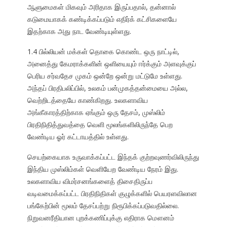
ஆளுமைகள் மிகவும் அரிதாக இருப்பதால், தன்னால்
கடுமையாகக் கண்டிக்கப்படும் எதிர்க் கட்சிகளையே
இதற்காக அது நாட வேண்டியுள்ளது.
1.4 பில்லியன் மக்கள் தொகை கொண்ட ஒரு நாட்டில்,
அனைத்து கேமராக்களின் ஒளியையும் ஈர்க்கும் அளவுக்குப்
பெரிய சர்வதேச முகம் ஒன்றே ஒன்று மட்டுமே உள்ளது.
அந்தப் பிரதிபலிப்பில், உலகம் பன்முகத்தன்மையை அல்ல,
வெற்றிடத்தையே காண்கிறது. உலகளாவிய
அங்கீகாரத்திற்காக ஏங்கும் ஒரு தேசம், முஸ்லிம்
பிரதிநிதித்துவத்தை வெளி மூலங்களிலிருந்தே பெற
வேண்டிய ஓர் கட்டாயத்தில் உள்ளது.
செயற்கையாக உருவாக்கப்பட்ட இந்தக் குற்றவுணர்விலிருந்து
இந்திய முஸ்லிம்கள் வெளியேற வேண்டிய நேரம் இது.
உலகளாவிய விமர்சனங்களைத் திசைதிருப்ப
வடிவமைக்கப்பட்ட பிரதிநிதிகள் குழுக்களில் பெயரளவிலான
பங்கேற்பின் மூலம் தேசப்பற்று நிரூபிக்கப்படுவதில்லை.
நிறுவனரீதியான புறக்கணிப்புக்கு எதிராக மௌனம்