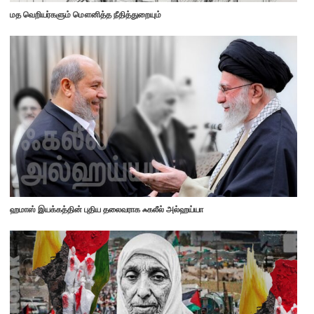
மத வெறியர்களும் மௌனித்த நீதித்துறையும்
ஹமாஸ் இயக்கத்தின் புதிய தலைவராக ஃகலீல் அல்ஹய்யா