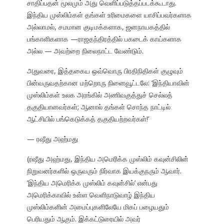
சாதிப்பதன் மூலமும் அது வெளிப்படுத்தப்படக்கூடாது.
இந்திய முஸ்லிம்கள் தங்கள் உரிமைகளை யாசிப்பவர்களாக
அல்லாமல், சமமான குடிமக்களாக, ஜனநாயகத்தில்
பங்காளிகளாக —ராஜதந்திரத்தில் பகடைக் காய்களாக
அல்ல — அவற்றை நிலைநாட்ட வேண்டும்.
அதுவரை, இத்தகைய ஒவ்வொரு பிரதிநிதிகள் குழுவும்
பின்வருவதற்கான மற்றொரு நினைவூட்டலே: ‘இந்தியாவின்
முஸ்லிம்கள் உலக அரங்கில் அணிவகுத்துச் செல்லத்
தகுதியானவர்கள்; ஆனால் தங்கள் சொந்த நாட்டில்
ஆட்சியில் பங்கெடுக்கத் தகுதியற்றவர்கள்!’
— ரஷீது அஹ்மது
(ரஷீது அஹ்மது, இந்திய அமெரிக்க முஸ்லிம் கவுன்சிலின்
நிறுவனர்களில் ஒருவரும் நிர்வாக இயக்குநரும் ஆவார்.
’இந்திய அமெரிக்க முஸ்லிம் கவுன்சில்’ என்பது
அமெரிக்காவில் உள்ள வெளிநாடுவாழ் இந்திய
முஸ்லிம்களின் அமைப்புகளிலேயே மிகப் பழையதும்
பெரியதும் ஆகும். இக்கட்டுரையில் அவர்