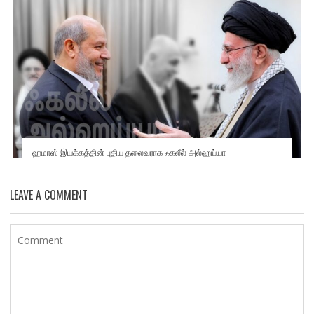
ஹமாஸ் இயக்கத்தின் புதிய தலைவராக ஃகலீல் அல்ஹய்யா
LEAVE A COMMENT