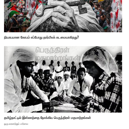
நியாயமான கோபம் எப்போது தார்மீகக் கடமையாகிறது?
தமிழ்நாட்டில் இஸ்லாத்தை நோக்கிய பெருந்திரள் மதமாற்றங்கள்
ஒரு வரலாற்றுப் பார்வை