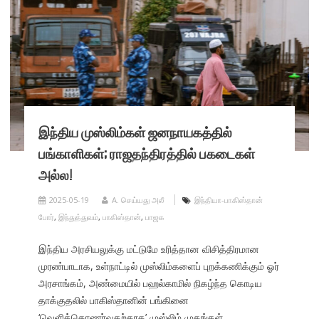
இந்திய முஸ்லிம்கள் ஜனநாயகத்தில்
பங்காளிகள்; ராஜதந்திரத்தில் பகடைகள்
அல்ல!
2025-05-19
A. செய்யது அலீ
இந்தியா-பாகிஸ்தான்
போர்
,
இந்துத்துவம்
,
பாகிஸ்தான்
,
பாஜக
இந்திய அரசியலுக்கு மட்டுமே உரித்தான விசித்திரமான
முரண்பாடாக, உள்நாட்டில் முஸ்லிம்களைப் புறக்கணிக்கும் ஓர்
அரசாங்கம், அண்மையில் பஹல்காமில் நிகழ்ந்த கொடிய
தாக்குதலில் பாகிஸ்தானின் பங்கினை
‘வெளிக்கொணர்வதற்காக’ முஸ்லிம் முகங்கள்