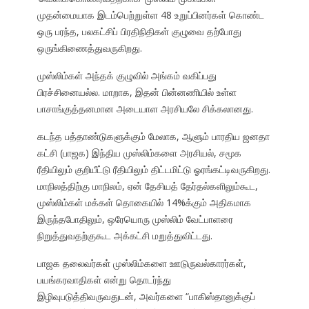
முதன்மையாக இடம்பெற்றுள்ள 48 உறுப்பினர்கள் கொண்ட
ஒரு பரந்த, பலகட்சிப் பிரதிநிதிகள் குழுவை தற்போது
ஒருங்கிணைத்துவருகிறது.
முஸ்லிம்கள் அந்தக் குழுவில் அங்கம் வகிப்பது
பிரச்சினையல்ல. மாறாக, இதன் பின்னணியில் உள்ள
பாசாங்குத்தனமான அடையாள அரசியலே சிக்கலானது.
கடந்த பத்தாண்டுகளுக்கும் மேலாக, ஆளும் பாரதிய ஜனதா
கட்சி (பாஜக) இந்திய முஸ்லிம்களை அரசியல், சமூக
ரீதியிலும் குறியீட்டு ரீதியிலும் திட்டமிட்டு ஓரங்கட்டிவருகிறது.
மாநிலத்திற்கு மாநிலம், ஏன் தேசியத் தேர்தல்களிலும்கூட,
முஸ்லிம்கள் மக்கள் தொகையில் 14%க்கும் அதிகமாக
இருந்தபோதிலும், ஒரேயொரு முஸ்லிம் வேட்பாளரை
நிறுத்துவதற்குகூட அக்கட்சி மறுத்துவிட்டது.
பாஜக தலைவர்கள் முஸ்லிம்களை ஊடுருவல்காரர்கள்,
பயங்கரவாதிகள் என்று தொடர்ந்து
இழிவுபடுத்திவருவதுடன், அவர்களை “பாகிஸ்தானுக்குப்