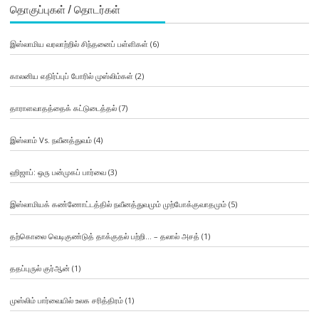
தொகுப்புகள் / தொடர்கள்
இஸ்லாமிய வரலாற்றில் சிந்தனைப் பள்ளிகள்
(6)
காலனிய எதிர்ப்புப் போரில் முஸ்லிம்கள்
(2)
தாராளவாதத்தைக் கட்டுடைத்தல்
(7)
இஸ்லாம் Vs. நவீனத்துவம்
(4)
ஹிஜாப்: ஒரு பன்முகப் பார்வை
(3)
இஸ்லாமியக் கண்ணோட்டத்தில் நவீனத்துவமும் முற்போக்குவாதமும்
(5)
தற்கொலை வெடிகுண்டுத் தாக்குதல் பற்றி… – தலால் அசத்
(1)
ததப்புருல் குர்ஆன்
(1)
முஸ்லிம் பார்வையில் உலக சரித்திரம்
(1)