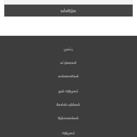
முகப்பு
கட்டுரைகள்
காணொளிகள்
நூல் அறிமுகம்
கேள்வி-பதில்கள்
நேர்காணல்கள்
அறிமுகம்