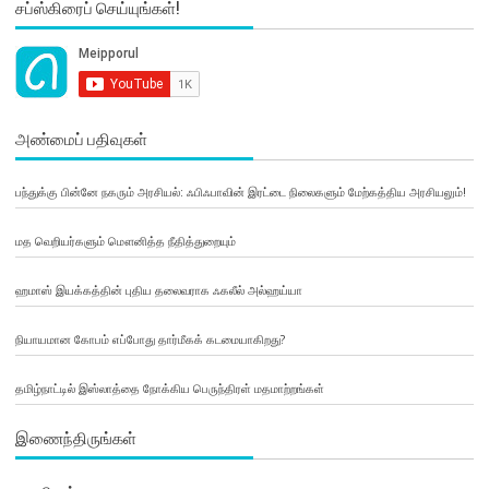
சப்ஸ்கிரைப் செய்யுங்கள்!
அண்மைப் பதிவுகள்
பந்துக்கு பின்னே நகரும் அரசியல்: ஃபிஃபாவின் இரட்டை நிலைகளும் மேற்கத்திய அரசியலும்!
மத வெறியர்களும் மௌனித்த நீதித்துறையும்
ஹமாஸ் இயக்கத்தின் புதிய தலைவராக ஃகலீல் அல்ஹய்யா
நியாயமான கோபம் எப்போது தார்மீகக் கடமையாகிறது?
தமிழ்நாட்டில் இஸ்லாத்தை நோக்கிய பெருந்திரள் மதமாற்றங்கள்
இணைந்திருங்கள்