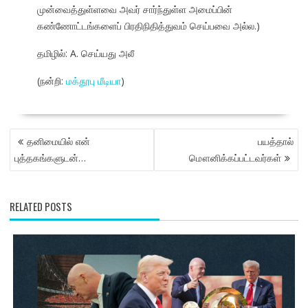
முன்வைத்துள்ளவை அவர் சார்ந்துள்ள அமைப்பின்
கண்ணோட்டங்களைப் பிரதிநிதித்துவம் செய்பவை அல்ல.)
தமிழில்: A. செய்யது அலீ
(நன்றி:
மக்தூபு மீடியா
)
POST
தனிமையில் என்
பயத்தால்
NAVIGATION
புத்தகங்களுடன்…
மௌனிக்கப்பட்டவர்கள்
RELATED POSTS