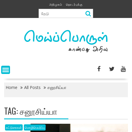
Skip
அறிமுகம்
தொடர்புக்கு
to
content
Home
All Posts
சனூசிய்யா
TAG:
சனூசிய்யா
கட்டுரைகள்
மொழிபெயர்ப்பு