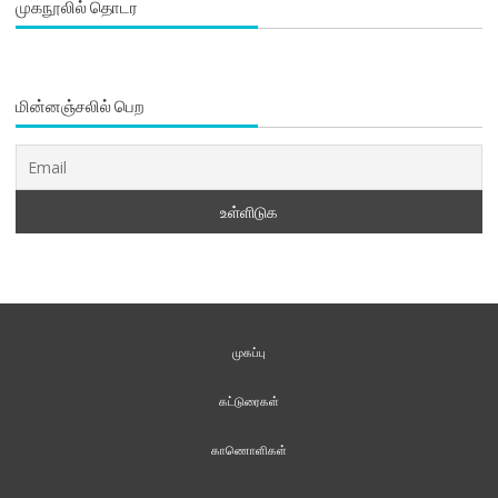
முகநூலில் தொடர
மின்னஞ்சலில் பெற
முகப்பு
கட்டுரைகள்
காணொளிகள்