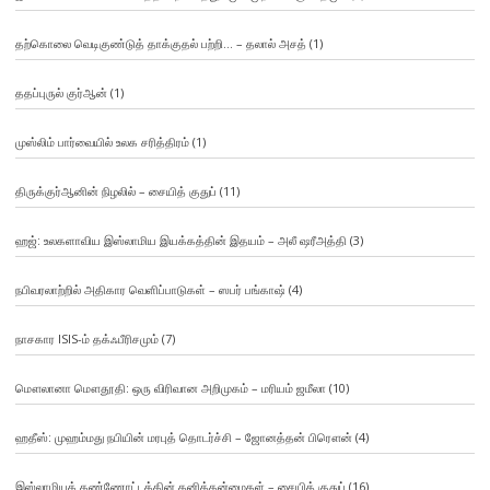
தற்கொலை வெடிகுண்டுத் தாக்குதல் பற்றி… – தலால் அசத்
(1)
ததப்புருல் குர்ஆன்
(1)
முஸ்லிம் பார்வையில் உலக சரித்திரம்
(1)
திருக்குர்ஆனின் நிழலில் – சையித் குதுப்
(11)
ஹஜ்: உலகளாவிய இஸ்லாமிய இயக்கத்தின் இதயம் – அலீ ஷரீஅத்தி
(3)
நபிவரலாற்றில் அதிகார வெளிப்பாடுகள் – ஸபர் பங்காஷ்
(4)
நாசகார ISIS-ம் தக்ஃபீரிசமும்
(7)
மௌலானா மௌதூதி: ஒரு விரிவான அறிமுகம் – மரியம் ஜமீலா
(10)
ஹதீஸ்: முஹம்மது நபியின் மரபுத் தொடர்ச்சி – ஜோனத்தன் பிரௌன்
(4)
இஸ்லாமியக் கண்ணோட்டத்தின் தனித்தன்மைகள் – சையித் குதுப்
(16)