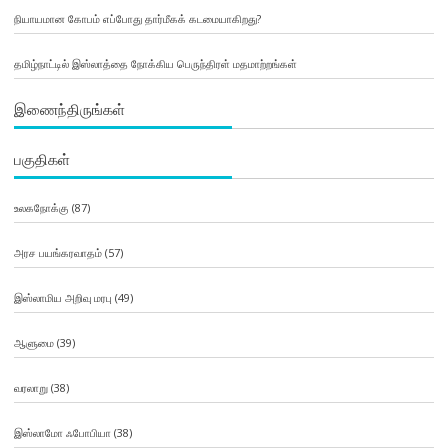
நியாயமான கோபம் எப்போது தார்மீகக் கடமையாகிறது?
தமிழ்நாட்டில் இஸ்லாத்தை நோக்கிய பெருந்திரள் மதமாற்றங்கள்
இணைந்திருங்கள்
பகுதிகள்
உலகநோக்கு
(87)
அரச பயங்கரவாதம்
(57)
இஸ்லாமிய அறிவு மரபு
(49)
ஆளுமை
(39)
வரலாறு
(38)
இஸ்லாமோ ஃபோபியா
(38)