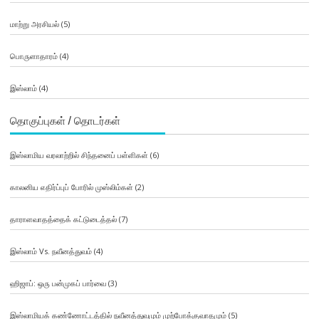
மாற்று அரசியல்
(5)
பொருளாதாரம்
(4)
இஸ்லாம்
(4)
தொகுப்புகள் / தொடர்கள்
இஸ்லாமிய வரலாற்றில் சிந்தனைப் பள்ளிகள்
(6)
காலனிய எதிர்ப்புப் போரில் முஸ்லிம்கள்
(2)
தாராளவாதத்தைக் கட்டுடைத்தல்
(7)
இஸ்லாம் Vs. நவீனத்துவம்
(4)
ஹிஜாப்: ஒரு பன்முகப் பார்வை
(3)
இஸ்லாமியக் கண்ணோட்டத்தில் நவீனத்துவமும் முற்போக்குவாதமும்
(5)