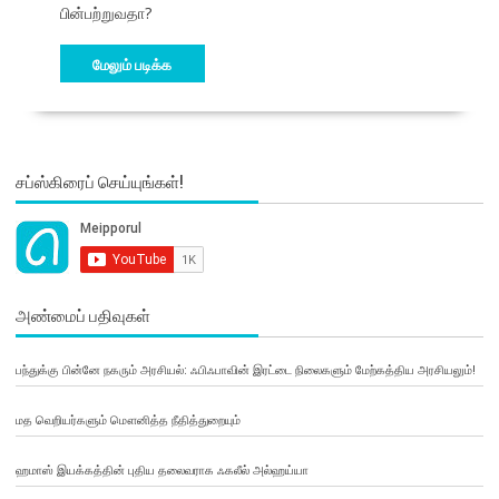
பின்பற்றுவதா?
மேலும் படிக்க
சப்ஸ்கிரைப் செய்யுங்கள்!
அண்மைப் பதிவுகள்
பந்துக்கு பின்னே நகரும் அரசியல்: ஃபிஃபாவின் இரட்டை நிலைகளும் மேற்கத்திய அரசியலும்!
மத வெறியர்களும் மௌனித்த நீதித்துறையும்
ஹமாஸ் இயக்கத்தின் புதிய தலைவராக ஃகலீல் அல்ஹய்யா