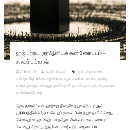
ஹஜ் பற்றிய குர்ஆனியக் கண்ணோட்டம் –
ஸஃபர் பங்காஷ்
2016-09-03
ஸஃபர் பங்காஷ்
அமீர் அப்துல் காதிர்
,
அஹ்மது இப்னு இத்ரீஸ்
,
சனூசிய்யா
,
சவூதி அரேபியா
,
சையித் அஹ்மது
ஷஹீது
,
ஜிஹாது
,
பனீ சவூது
,
முஹம்மது இப்னு அலீ சனூசி
,
ஷரீஅத்துல்லாஹ்
,
ஷா இஸ்மாயில்
,
ஹஜ்
ஆக, முஸ்லிம்கள் ஹஜ்ஜை நிறைவேற்றுவதில் சவூதுக்
குடும்பத்தின் விருப்பு வெறுப்புகளை பின்பற்றுவதா? அல்லது,
அல்லாஹ் சுப்ஹானஹு வ தஆலாவின் கட்டளைகளையும்
அவனது அன்புத் தூதரின் (ஸல்) வழிமுறையையும்