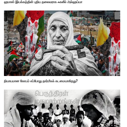
ஹமாஸ் இயக்கத்தின் புதிய தலைவராக ஃகலீல் அல்ஹய்யா
நியாயமான கோபம் எப்போது தார்மீகக் கடமையாகிறது?