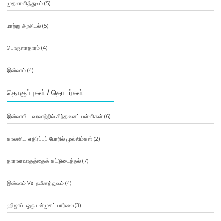
முதலாளித்துவம்
(5)
மாற்று அரசியல்
(5)
பொருளாதாரம்
(4)
இஸ்லாம்
(4)
தொகுப்புகள் / தொடர்கள்
இஸ்லாமிய வரலாற்றில் சிந்தனைப் பள்ளிகள்
(6)
காலனிய எதிர்ப்புப் போரில் முஸ்லிம்கள்
(2)
தாராளவாதத்தைக் கட்டுடைத்தல்
(7)
இஸ்லாம் Vs. நவீனத்துவம்
(4)
ஹிஜாப்: ஒரு பன்முகப் பார்வை
(3)