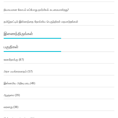
நியாயமான கோபம் எப்போது தார்மீகக் கடமையாகிறது?
தமிழ்நாட்டில் இஸ்லாத்தை நோக்கிய பெருந்திரள் மதமாற்றங்கள்
இணைந்திருங்கள்
பகுதிகள்
உலகநோக்கு
(87)
அரச பயங்கரவாதம்
(57)
இஸ்லாமிய அறிவு மரபு
(49)
ஆளுமை
(39)
வரலாறு
(38)