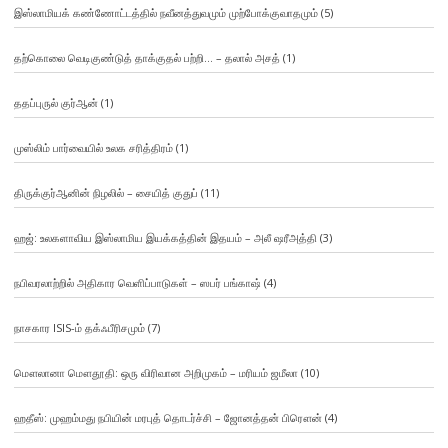
இஸ்லாமியக் கண்ணோட்டத்தில் நவீனத்துவமும் முற்போக்குவாதமும்
(5)
தற்கொலை வெடிகுண்டுத் தாக்குதல் பற்றி… – தலால் அசத்
(1)
ததப்புருல் குர்ஆன்
(1)
முஸ்லிம் பார்வையில் உலக சரித்திரம்
(1)
திருக்குர்ஆனின் நிழலில் – சையித் குதுப்
(11)
ஹஜ்: உலகளாவிய இஸ்லாமிய இயக்கத்தின் இதயம் – அலீ ஷரீஅத்தி
(3)
நபிவரலாற்றில் அதிகார வெளிப்பாடுகள் – ஸபர் பங்காஷ்
(4)
நாசகார ISIS-ம் தக்ஃபீரிசமும்
(7)
மௌலானா மௌதூதி: ஒரு விரிவான அறிமுகம் – மரியம் ஜமீலா
(10)
ஹதீஸ்: முஹம்மது நபியின் மரபுத் தொடர்ச்சி – ஜோனத்தன் பிரௌன்
(4)