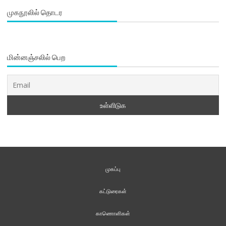
முகநூலில் தொடர
மின்னஞ்சலில் பெற
முகப்பு
கட்டுரைகள்
காணொளிகள்