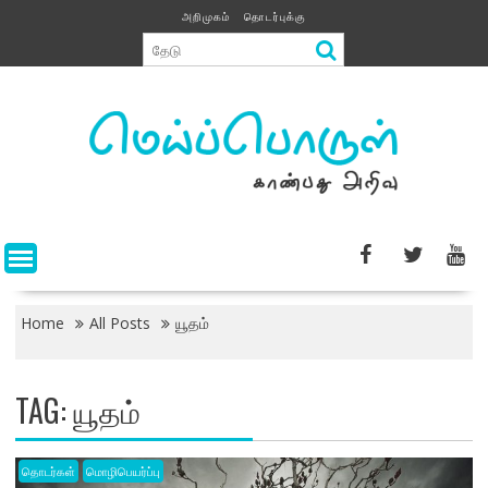
Skip
அறிமுகம்
தொடர்புக்கு
to
content
Home
All Posts
யூதம்
TAG:
யூதம்
தொடர்கள்
மொழிபெயர்ப்பு