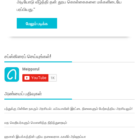
அடியோடு வீழ்த்தி தன் தூய கொள்கைகளை மக்களிடையே
பரப்பியது.”
மேலும் படிக்க
சப்ஸ்கிரைப் செய்யுங்கள்!
அண்மைப் பதிவுகள்
பந்துக்கு பின்னே நகரும் அரசியல்: ஃபிஃபாவின் இரட்டை நிலைகளும் மேற்கத்திய அரசியலும்!
மத வெறியர்களும் மௌனித்த நீதித்துறையும்
ஹமாஸ் இயக்கத்தின் புதிய தலைவராக ஃகலீல் அல்ஹய்யா