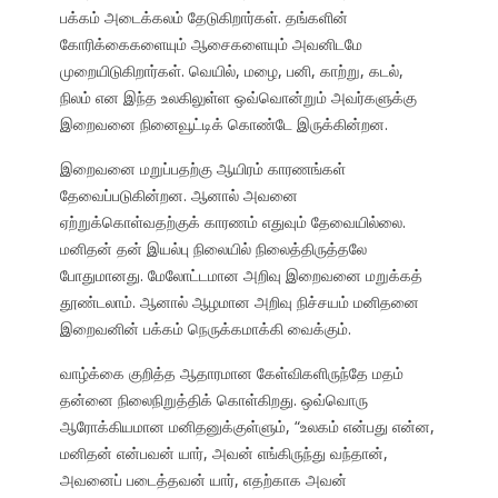
பக்கம் அடைக்கலம் தேடுகிறார்கள். தங்களின்
கோரிக்கைகளையும் ஆசைகளையும் அவனிடமே
முறையிடுகிறார்கள். வெயில், மழை, பனி, காற்று, கடல்,
நிலம் என இந்த உலகிலுள்ள ஒவ்வொன்றும் அவர்களுக்கு
இறைவனை நினைவூட்டிக் கொண்டே இருக்கின்றன.
இறைவனை மறுப்பதற்கு ஆயிரம் காரணங்கள்
தேவைப்படுகின்றன. ஆனால் அவனை
ஏற்றுக்கொள்வதற்குக் காரணம் எதுவும் தேவையில்லை.
மனிதன் தன் இயல்பு நிலையில் நிலைத்திருத்தலே
போதுமானது. மேலோட்டமான அறிவு இறைவனை மறுக்கத்
தூண்டலாம். ஆனால் ஆழமான அறிவு நிச்சயம் மனிதனை
இறைவனின் பக்கம் நெருக்கமாக்கி வைக்கும்.
வாழ்க்கை குறித்த ஆதாரமான கேள்விகளிருந்தே மதம்
தன்னை நிலைநிறுத்திக் கொள்கிறது. ஒவ்வொரு
ஆரோக்கியமான மனிதனுக்குள்ளும், “உலகம் என்பது என்ன,
மனிதன் என்பவன் யார், அவன் எங்கிருந்து வந்தான்,
அவனைப் படைத்தவன் யார், எதற்காக அவன்