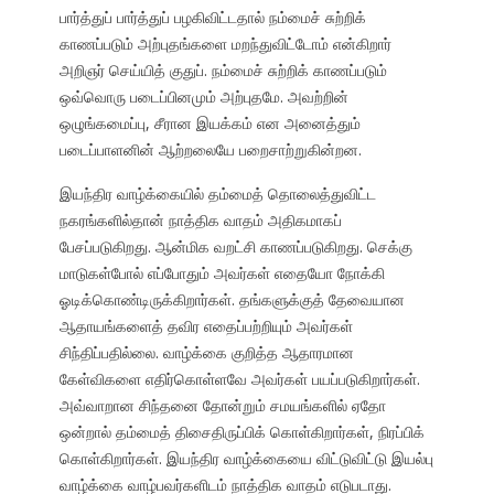
பார்த்துப் பார்த்துப் பழகிவிட்டதால் நம்மைச் சுற்றிக்
காணப்படும் அற்புதங்களை மறந்துவிட்டோம் என்கிறார்
அறிஞர் செய்யித் குதுப். நம்மைச் சுற்றிக் காணப்படும்
ஒவ்வொரு படைப்பினமும் அற்புதமே. அவற்றின்
ஒழுங்கமைப்பு, சீரான இயக்கம் என அனைத்தும்
படைப்பாளனின் ஆற்றலையே பறைசாற்றுகின்றன.
இயந்திர வாழ்க்கையில் தம்மைத் தொலைத்துவிட்ட
நகரங்களில்தான் நாத்திக வாதம் அதிகமாகப்
பேசப்படுகிறது. ஆன்மிக வறட்சி காணப்படுகிறது. செக்கு
மாடுகள்போல் எப்போதும் அவர்கள் எதையோ நோக்கி
ஓடிக்கொண்டிருக்கிறார்கள். தங்களுக்குத் தேவையான
ஆதாயங்களைத் தவிர எதைப்பற்றியும் அவர்கள்
சிந்திப்பதில்லை. வாழ்க்கை குறித்த ஆதாரமான
கேள்விகளை எதிர்கொள்ளவே அவர்கள் பயப்படுகிறார்கள்.
அவ்வாறான சிந்தனை தோன்றும் சமயங்களில் ஏதோ
ஒன்றால் தம்மைத் திசைதிருப்பிக் கொள்கிறார்கள், நிரப்பிக்
கொள்கிறார்கள். இயந்திர வாழ்க்கையை விட்டுவிட்டு இயல்பு
வாழ்க்கை வாழ்பவர்களிடம் நாத்திக வாதம் எடுபடாது.