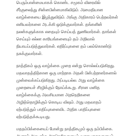
பெரும்பான்மையாகக் கொண்ட சமூகம் விரைவில்
சீர்குலைந்து சின்னபின்னமாகிவிடும். அமைதியான
வாழ்க்கையை இழந்துவிடும். அங்கு அதிகாரம் பெற்றவர்கள்
எளியவர்களை அடக்கி ஒடுக்குவார்கள். தங்களின்
நலன்களுக்காக எதையும் செய்யத் துணிவார்கள். தாங்கள்
செய்யும் எல்லா காரியங்களையும் தம் அறிவால்
நியாயப்படுத்துவார்கள். எதிர்ப்புகளை தம் பலம்கொண்டு
நசுக்குவார்கள்.
நாத்திகம் ஒரு வாழ்க்கை முறை என்று சொல்லப்படுகிறது.
மதவாதத்திற்கான ஒரு மாற்றாக அதன் பின்பற்றாளர்களால்
முன்வைக்கப்படுகிறது. அப்படியல்ல. அது வாழ்க்கை
முறையைச் சீரழிக்கும் நோய்க்கூறு. சீரான மனித
வாழ்க்கைக்கு அவசியமான அறநெறிகளை
அழித்தொழிக்கும் கொடிய விஷம். அது மதவாதம்
ஏற்படுத்தும் பாதிப்புகளைவிட அதிக பாதிப்புகளை
ஏற்படுத்தக்கூடியது.
மதநம்பிக்கையைப் போன்று நாத்திகமும் ஒரு நம்பிக்கை.
ஆனால் அது எந்த அறநெறிகளையும் வரையறைகளையும்