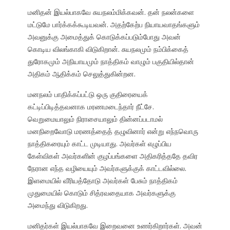
மனிதன் இயல்பாகவே சுயநலம்மிக்கவன். தன் நலன்களை
மட்டுமே பார்க்கக்கூடியவன். அதற்கேற்ப நியாயவாதங்களும்
அவனுக்கு அமைத்துக் கொடுக்கப்படும்போது அவன்
கொடிய விலங்காகி விடுகிறான். சுயநலமும் நம்பிக்கைத்
துரோகமும் அநியாயமும் நாத்திகம் வாழும் பகுதியில்தான்
அதிகம் ஆதிக்கம் செலுத்துகின்றன.
மனநலம் பாதிக்கப்பட்டு ஒரு குதிரையைக்
கட்டிப்பிடித்தவனாக மரணமடைந்தார் நீட்சே.
வெறுமையாலும் நிராசையாலும் தின்னப்படாமல்
மனநிறைவோடு மரணத்தைத் தழுவினார் என்று எந்நவொரு
நாத்திகரையும் காட்ட முடியாது. அவர்கள் எழுப்பிய
கேள்விகள் அவர்களின் குழப்பங்களை அதிகரித்ததே தவிர
நேரான எந்த வழியையும் அவர்களுக்குக் காட்டவில்லை.
இளமையில் வீரியத்தோடு அவர்கள் பேசும் நாத்திகம்
முதுமையில் கொடும் சித்ரவதையாக அவர்களுக்கு
அமைந்து விடுகிறது.
மனிதர்கள் இயல்பாகவே இறைவனை உணர்கிறார்கள். அவன்