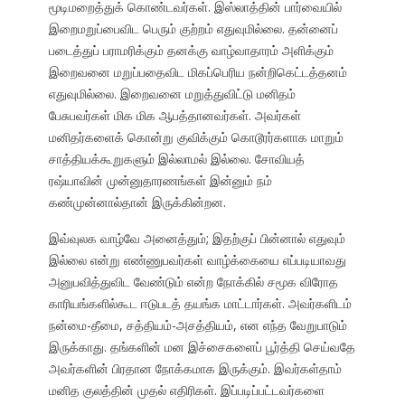
மூடிமறைத்துக் கொண்டவர்கள். இஸ்லாத்தின் பார்வையில்
இறைமறுப்பைவிட பெரும் குற்றம் எதுவுமில்லை. தன்னைப்
படைத்துப் பராமரிக்கும் தனக்கு வாழ்வாதாரம் அளிக்கும்
இறைவனை மறுப்பதைவிட மிகப்பெரிய நன்றிகெட்டத்தனம்
எதுவுமில்லை. இறைவனை மறுத்துவிட்டு மனிதம்
பேசுபவர்கள் மிக மிக ஆபத்தானவர்கள். அவர்கள்
மனிதர்களைக் கொன்று குவிக்கும் கொடூரர்களாக மாறும்
சாத்தியக்கூறுகளும் இல்லாமல் இல்லை. சோவியத்
ரஷ்யாவின் முன்னுதாரணங்கள் இன்னும் நம்
கண்முன்னால்தான் இருக்கின்றன.
இவ்வுலக வாழ்வே அனைத்தும்; இதற்குப் பின்னால் எதுவும்
இல்லை என்று எண்ணுபவர்கள் வாழ்க்கையை எப்படியாவது
அனுபவித்துவிட வேண்டும் என்ற நோக்கில் சமூக விரோத
காரியங்களில்கூட ஈடுபடத் தயங்க மாட்டார்கள். அவர்களிடம்
நன்மை-தீமை, சத்தியம்-அசத்தியம், என எந்த வேறுபாடும்
இருக்காது. தங்களின் மன இச்சைகளைப் பூர்த்தி செய்வதே
அவர்களின் பிரதான நோக்கமாக இருக்கும். இவர்கள்தாம்
மனித குலத்தின் முதல் எதிரிகள். இப்படிப்பட்டவர்களை