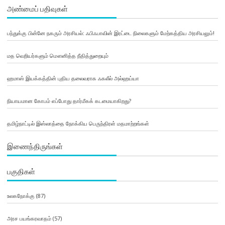
அண்மைப் பதிவுகள்
பந்துக்கு பின்னே நகரும் அரசியல்: ஃபிஃபாவின் இரட்டை நிலைகளும் மேற்கத்திய அரசியலும்!
மத வெறியர்களும் மௌனித்த நீதித்துறையும்
ஹமாஸ் இயக்கத்தின் புதிய தலைவராக ஃகலீல் அல்ஹய்யா
நியாயமான கோபம் எப்போது தார்மீகக் கடமையாகிறது?
தமிழ்நாட்டில் இஸ்லாத்தை நோக்கிய பெருந்திரள் மதமாற்றங்கள்
இணைந்திருங்கள்
பகுதிகள்
உலகநோக்கு
(87)
அரச பயங்கரவாதம்
(57)