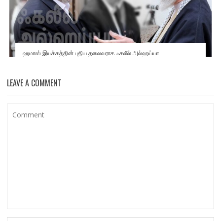
ஹமாஸ் இயக்கத்தின் புதிய தலைவராக ஃகலீல் அல்ஹய்யா
LEAVE A COMMENT