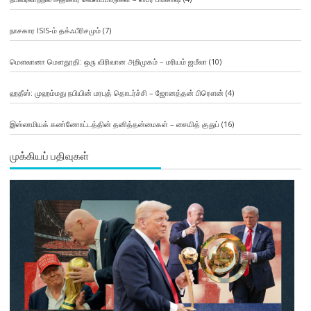
நாசகார ISIS-ம் தக்ஃபீரிசமும்
(7)
மௌலானா மௌதூதி: ஒரு விரிவான அறிமுகம் – மரியம் ஜமீலா
(10)
ஹதீஸ்: முஹம்மது நபியின் மரபுத் தொடர்ச்சி – ஜோனத்தன் பிரௌன்
(4)
இஸ்லாமியக் கண்ணோட்டத்தின் தனித்தன்மைகள் – சையித் குதுப்
(16)
முக்கியப் பதிவுகள்