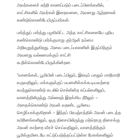
அவர்களைச் சுற்றி காணப்படும் படைப்பினங்களில்,
காட்சிகளில் அவர்கள் இறைவனை, அவனது ஆற்றலைக்
கண்டுகொண்டேயிருப்பார்கள்.
பார்த்துப் பார்த்து பழகிவிட்ட அந்த காட்சிகளையே புதிய
கண்கொண்டு பார்க்குமாறு குர்ஆன் நம்மை
அறிவுறுத்துகிறது. அவை படைப்பாளனின் இருப்பிற்கும்
அவனது வல்லமைக்கும் சாட்சி
கூறிக்கொண்டேயிருக்கின்றன.
“வானங்கள், பூமியின் படைப்பிலும், இரவும் பகலும் மாறிமாறி
வருவதிலும், மக்களுக்குப் பயனளிக்கக்கூடியவற்றை
சுமந்துகொண்டு கடலில் செல்கின்ற கப்பல்களிலும்,
வானத்திலிருந்து அல்லாஹ் இறக்கிய நீரிலும் –
அதைக்கொண்டு அவன் வறண்ட பூமியை
செழிப்பாக்குகிறான் – இந்தப் பிரபஞ்சத்தில் அவன் படைத்த
உயிரினங்களிலும், ஒரு திசையிலிருந்து மற்றொரு திசைக்கு
அவன் காற்றை வீசச் செய்வதிலும், வானத்திற்கும்
பூமிக்குமிடையே கட்டுப்படுத்தப்பட்டுள்ள மேகங்களிலும்