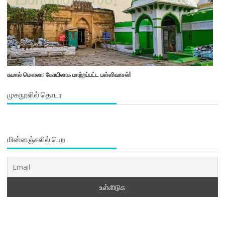
கமால் மௌலா: கோயிலாக மாற்றப்பட்ட பள்ளிவாசல்!
முகநூலில் தொடர
மின்னஞ்சலில் பெற