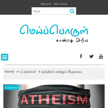
Skip
அறிமுகம்
தொடர்புக்கு
to
content
Home
கட்டுரைகள்
நாத்திகம் என்னும் சீர்குலைவு
கட்டுரைகள்