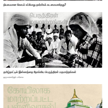
நியாயமான கோபம் எப்போது தார்மீகக் கடமையாகிறது?
தமிழ்நாட்டில் இஸ்லாத்தை நோக்கிய பெருந்திரள் மதமாற்றங்கள்
ஒரு வரலாற்றுப் பார்வை