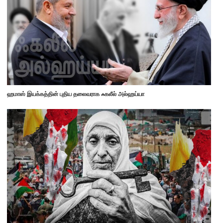
ஹமாஸ் இயக்கத்தின் புதிய தலைவராக ஃகலீல் அல்ஹய்யா