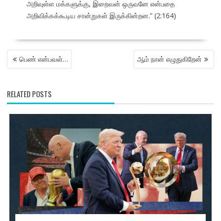
அறிவுள்ள மக்களுக்கு, இறைவன் ஒருவனே என்பதை
அறிவிக்கக்கூடிய சான்றுகள் இருக்கின்றன.” (2:164)
POST
பெண் என்பவள்…
ஆம் நான் எழுதுகிறேன்
NAVIGATION
RELATED POSTS