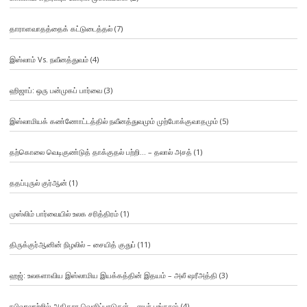
தாராளவாதத்தைக் கட்டுடைத்தல்
(7)
இஸ்லாம் Vs. நவீனத்துவம்
(4)
ஹிஜாப்: ஒரு பன்முகப் பார்வை
(3)
இஸ்லாமியக் கண்ணோட்டத்தில் நவீனத்துவமும் முற்போக்குவாதமும்
(5)
தற்கொலை வெடிகுண்டுத் தாக்குதல் பற்றி… – தலால் அசத்
(1)
ததப்புருல் குர்ஆன்
(1)
முஸ்லிம் பார்வையில் உலக சரித்திரம்
(1)
திருக்குர்ஆனின் நிழலில் – சையித் குதுப்
(11)
ஹஜ்: உலகளாவிய இஸ்லாமிய இயக்கத்தின் இதயம் – அலீ ஷரீஅத்தி
(3)
நபிவரலாற்றில் அதிகார வெளிப்பாடுகள் – ஸபர் பங்காஷ்
(4)