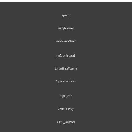
முகப்பு
கட்டுரைகள்
காணொளிகள்
நூல் அறிமுகம்
கேள்வி-பதில்கள்
நேர்காணல்கள்
அறிமுகம்
தொடர்புக்கு
விதிமுறைகள்