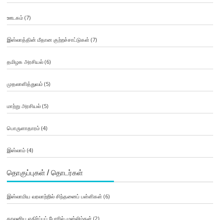
ஊடகம்
(7)
இஸ்லாத்தின் மீதான குற்றச்சாட்டுகள்
(7)
தமிழக அரசியல்
(6)
முதலாளித்துவம்
(5)
மாற்று அரசியல்
(5)
பொருளாதாரம்
(4)
இஸ்லாம்
(4)
தொகுப்புகள் / தொடர்கள்
இஸ்லாமிய வரலாற்றில் சிந்தனைப் பள்ளிகள்
(6)
காலனிய எதிர்ப்புப் போரில் முஸ்லிம்கள்
(2)