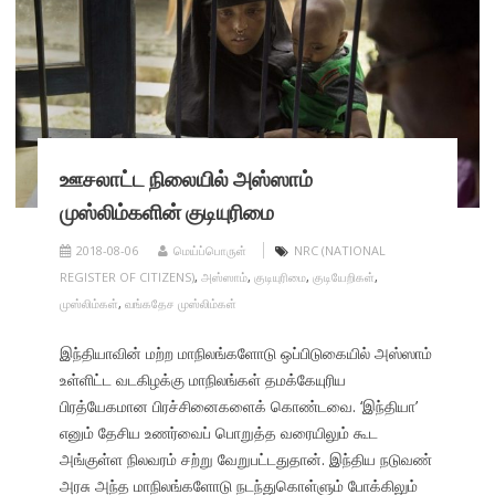
ஊசலாட்ட நிலையில் அஸ்ஸாம்
முஸ்லிம்களின் குடியுரிமை
2018-08-06
மெய்ப்பொருள்
NRC (NATIONAL
REGISTER OF CITIZENS)
,
அஸ்ஸாம்
,
குடியுரிமை
,
குடியேறிகள்
,
முஸ்லிம்கள்
,
வங்கதேச முஸ்லிம்கள்
இந்தியாவின் மற்ற மாநிலங்களோடு ஒப்பிடுகையில் அஸ்ஸாம்
உள்ளிட்ட வடகிழக்கு மாநிலங்கள் தமக்கேயுரிய
பிரத்யேகமான பிரச்சினைகளைக் கொண்டவை. ‘இந்தியா’
எனும் தேசிய உணர்வைப் பொறுத்த வரையிலும் கூட
அங்குள்ள நிலவரம் சற்று வேறுபட்டதுதான். இந்திய நடுவண்
அரசு அந்த மாநிலங்களோடு நடந்துகொள்ளும் போக்கிலும்