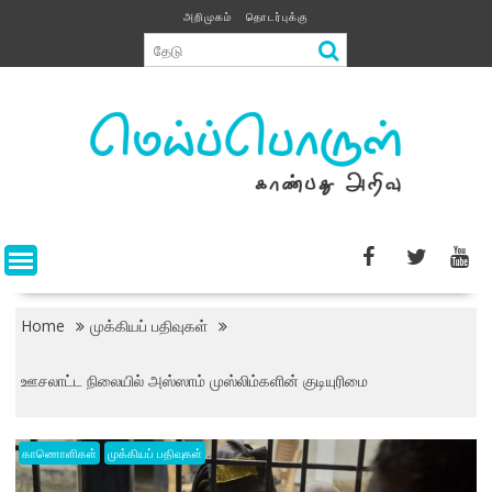
Skip
அறிமுகம்
தொடர்புக்கு
to
content
Home
முக்கியப் பதிவுகள்
ஊசலாட்ட நிலையில் அஸ்ஸாம் முஸ்லிம்களின் குடியுரிமை
காணொளிகள்
முக்கியப் பதிவுகள்