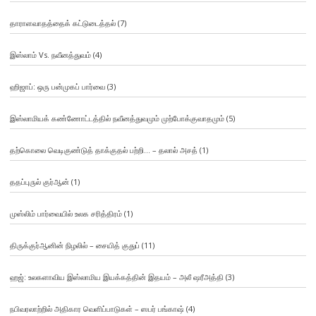
தாராளவாதத்தைக் கட்டுடைத்தல்
(7)
இஸ்லாம் Vs. நவீனத்துவம்
(4)
ஹிஜாப்: ஒரு பன்முகப் பார்வை
(3)
இஸ்லாமியக் கண்ணோட்டத்தில் நவீனத்துவமும் முற்போக்குவாதமும்
(5)
தற்கொலை வெடிகுண்டுத் தாக்குதல் பற்றி… – தலால் அசத்
(1)
ததப்புருல் குர்ஆன்
(1)
முஸ்லிம் பார்வையில் உலக சரித்திரம்
(1)
திருக்குர்ஆனின் நிழலில் – சையித் குதுப்
(11)
ஹஜ்: உலகளாவிய இஸ்லாமிய இயக்கத்தின் இதயம் – அலீ ஷரீஅத்தி
(3)
நபிவரலாற்றில் அதிகார வெளிப்பாடுகள் – ஸபர் பங்காஷ்
(4)