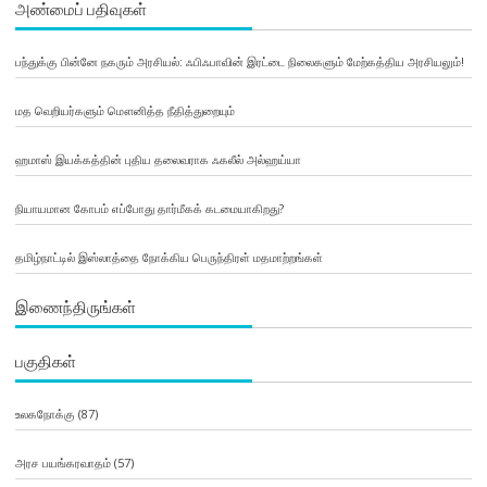
அண்மைப் பதிவுகள்
பந்துக்கு பின்னே நகரும் அரசியல்: ஃபிஃபாவின் இரட்டை நிலைகளும் மேற்கத்திய அரசியலும்!
மத வெறியர்களும் மௌனித்த நீதித்துறையும்
ஹமாஸ் இயக்கத்தின் புதிய தலைவராக ஃகலீல் அல்ஹய்யா
நியாயமான கோபம் எப்போது தார்மீகக் கடமையாகிறது?
தமிழ்நாட்டில் இஸ்லாத்தை நோக்கிய பெருந்திரள் மதமாற்றங்கள்
இணைந்திருங்கள்
பகுதிகள்
உலகநோக்கு
(87)
அரச பயங்கரவாதம்
(57)