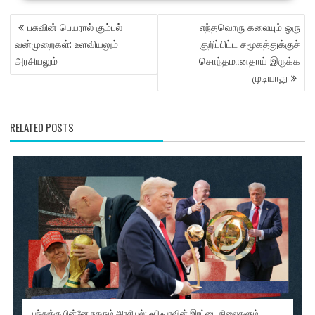
POST
பசுவின் பெயரால் கும்பல்
எந்தவொரு கலையும் ஒரு
NAVIGATION
வன்முறைகள்: உளவியலும்
குறிப்பிட்ட சமூகத்துக்குச்
அரசியலும்
சொந்தமானதாய் இருக்க
முடியாது
RELATED POSTS
பந்துக்கு பின்னே நகரும் அரசியல்: ஃபிஃபாவின் இரட்டை நிலைகளும்