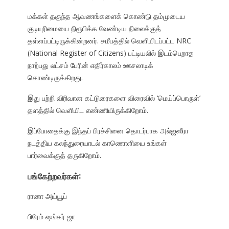
மக்கள் தகுந்த ஆவணங்களைக் கொண்டு தம்முடைய
குடியுரிமையை நிரூபிக்க வேண்டிய நிலைக்குத்
தள்ளப்பட்டிருக்கின்றனர். சமீபத்தில் வெளியிடப்பட்ட NRC
(National Register of Citizens) பட்டியலில் இடம்பெறாத
நாற்பது லட்சம் பேரின் எதிர்காலம் ஊசலாடிக்
கொண்டிருக்கிறது.
இது பற்றி விரிவான கட்டுரைகளை விரைவில் ‘மெய்ப்பொருள்’
தளத்தில் வெளியிட எண்ணியிருக்கிறோம்.
இப்போதைக்கு இந்தப் பிரச்சினை தொடர்பாக அல்ஜஸீரா
நடத்திய கலந்துரையாடல் காணொளியை உங்கள்
பார்வைக்குத் தருகிறோம்.
பங்கேற்றவர்கள்:
ரானா அய்யூப்
பிரேம் ஷங்கர் ஜா