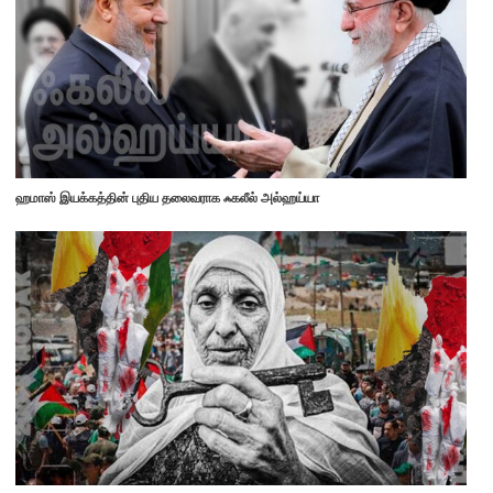
ஹமாஸ் இயக்கத்தின் புதிய தலைவராக ஃகலீல் அல்ஹய்யா