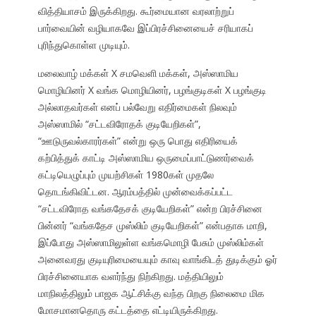
வித்தியாசம் இருக்கிறது. கூர்மையான வரலாற்றுப்
பார்வையின் வழியாகவே இப்பிரச்சினையைச் சரியாகப்
புரிந்துகொள்ள முடியும்.
மலைவாழ் மக்கள் X சமவெளி மக்கள், அஸ்ஸாமிய
மொழியினர் X வங்க மொழியினர், பழங்குடிகள் X பழங்குடி
அல்லாதவர்கள் எனப் பல்வேறு எதிர்மைகள் நிலவும்
அஸ்ஸாமில் “சட்டவிரோதக் குடியேறிகள்”,
“ஊடுருவல்காரர்கள்” என்று ஒரு பொது எதிரியைக்
கற்பித்துக் காட்டி அஸ்ஸாமிய ஒருமைப்பாட்டுணர்வைக்
கட்டியெழுப்பும் முயற்சிகள் 1980கள் முதலே
தொடங்கிவிட்டன. ஆரம்பத்தில் முன்வைக்கப்பட்ட
“சட்டவிரோத வங்கதேசக் குடியேறிகள்” என்ற பிரச்சினை
பின்னர் “வங்கதேச முஸ்லிம் குடியேறிகள்” என்பதாக மாறி,
இப்போது அஸ்ஸாமிலுள்ள வங்கமொழி பேசும் முஸ்லிம்கள்
அனைவரது குடியுரிமையையும் காவு வாங்கிடத் துடிக்கும் ஓர்
பிரச்சினையாக வளர்ந்து நிற்கிறது. மத்தியிலும்
மாநிலத்திலும் பாஜக ஆட்சிக்கு வந்த பிறகு நிலைமை மிக
மோசமானதொரு கட்டத்தை எட்டியிருக்கிறது.