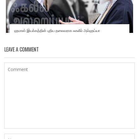
ஹமாஸ் இயக்கத்தின் புதிய தலைவராக ஃகலீல் அல்ஹய்யா
LEAVE A COMMENT