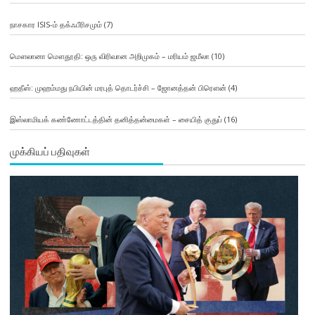
நாசகார ISIS-ம் தக்ஃபீரிசமும்
(7)
மௌலானா மௌதூதி: ஒரு விரிவான அறிமுகம் – மரியம் ஜமீலா
(10)
ஹதீஸ்: முஹம்மது நபியின் மரபுத் தொடர்ச்சி – ஜோனத்தன் பிரௌன்
(4)
இஸ்லாமியக் கண்ணோட்டத்தின் தனித்தன்மைகள் – சையித் குதுப்
(16)
முக்கியப் பதிவுகள்