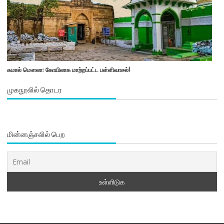
கமால் மௌலா: கோயிலாக மாற்றப்பட்ட பள்ளிவாசல்!
முகநூலில் தொடர
மின்னஞ்சலில் பெற