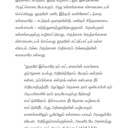
அருட்கொடையேயாகும். அது உள்ளங்களை விசாலமடையச்
செய்கிறது. தூதரின் பணி, இந்தக் கண்ணோட்டத்தை
உள்ளவாறே – கூடுதல் குறைவின்றி, மனிதச் சிந்தனையை
கலக்காமல் – எடுத்துரைத்துவிடுவதுதான். அதன்மூலம்
உள்ளங்களுக்கு வழிகாட்டுவது, அதற்காக நெஞ்சங்களை
விசாலமடையச் செய்வது தூதரின் கட்டுப்பாட்டில் உள்ள
விசயம் அல்ல. அதற்கான அதிகாரம் அல்லாஹ்வின்
கைவசமே உள்ளது.
“தூதரே! இவ்வாறே நம் கட்டளையின் வாயிலாக
குர்ஆனை உமக்கு அறிவித்தோம். வேதம் என்றால்
என்ன, நம்பிக்கை என்றால் என்ன என்பதை நீர்
அறியாதிருந்தீர். ஆயினும் அதனை நாம் ஒளியாக்கி நம்
அடியார்களில் நாம் நாடியோருக்கு நேர்வழி
காட்டுகிறோம். நிச்சயமாக நீர் நேரான வழியைக்
காட்டுகிறீர். அது அல்லாஹ்வின் வழியாகும்.
வானங்களிலும் பூமியிலும் உள்ளவை யாவும் அவனுக்கே
உரியன. அறிந்துகொள்ளுங்கள், அவனிடமே அனைத்து
விவகாரங்களும் திரும்புகின்றன.” (42:52,53)