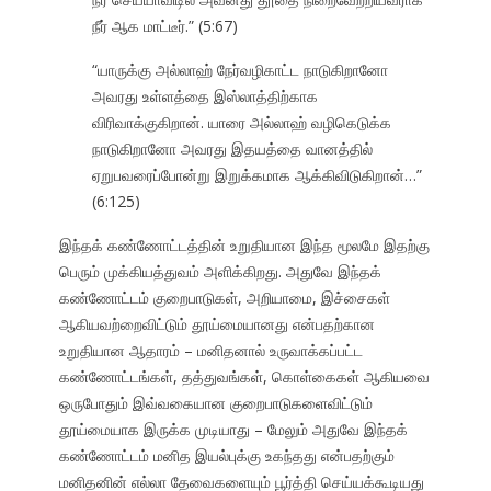
நீர் ஆக மாட்டீர்.” (5:67)
“யாருக்கு அல்லாஹ் நேர்வழிகாட்ட நாடுகிறானோ
அவரது உள்ளத்தை இஸ்லாத்திற்காக
விரிவாக்குகிறான். யாரை அல்லாஹ் வழிகெடுக்க
நாடுகிறானோ அவரது இதயத்தை வானத்தில்
ஏறுபவரைப்போன்று இறுக்கமாக ஆக்கிவிடுகிறான்…”
(6:125)
இந்தக் கண்ணோட்டத்தின் உறுதியான இந்த மூலமே இதற்கு
பெரும் முக்கியத்துவம் அளிக்கிறது. அதுவே இந்தக்
கண்ணோட்டம் குறைபாடுகள், அறியாமை, இச்சைகள்
ஆகியவற்றைவிட்டும் தூய்மையானது என்பதற்கான
உறுதியான ஆதாரம் – மனிதனால் உருவாக்கப்பட்ட
கண்ணோட்டங்கள், தத்துவங்கள், கொள்கைகள் ஆகியவை
ஒருபோதும் இவ்வகையான குறைபாடுகளைவிட்டும்
தூய்மையாக இருக்க முடியாது – மேலும் அதுவே இந்தக்
கண்ணோட்டம் மனித இயல்புக்கு உகந்தது என்பதற்கும்
மனிதனின் எல்லா தேவைகளையும் பூர்த்தி செய்யக்கூடியது