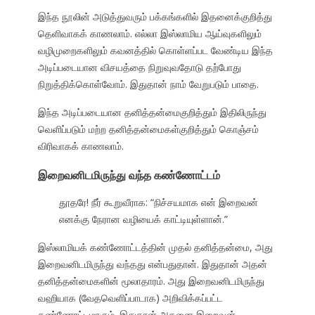
இந்த நூலின் அடுத்துவரும் பக்கங்களில் இதனைக்குறித்து
தெளிவாகக் காணலாம். எல்லா இஸ்லாமிய ஆய்வுகளிலும்
வழிமுறைகளிலும் கவனத்தில் கொள்ளப்பட வேண்டிய இந்த
அடிப்படையான விசயத்தை நிறுவுவதோடு தற்போது
நிறுத்திக்கொள்வோம். இதுதான் நாம் வேறுபடும் பாதை.
இந்த அடிப்படையான தனித்தன்மைகுறித்தும் இதிலிருந்து
வெளிப்படும் மற்ற தனித்தன்மைகள்குறித்தும் கொஞ்சம்
விரிவாகக் காணலாம்.
இறைவனிடமிருந்து வந்த கண்ணோட்டம்
தூதரே! நீர் கூறுவீராக: “நிச்சயமாக என் இறைவன்
எனக்கு நேரான வழியைக் காட்டியுள்ளான்.”
இஸ்லாமியக் கண்ணோட்டத்தின் முதல் தனித்தன்மை, அது
இறைவனிடமிருந்து வந்தது என்பதுதான். இதுதான் அதன்
தனித்தன்மைகளின் மூலாதாரம். அது இறைவனிடமிருந்து
வஹியாக (வேதவெளிப்பாடாக) அறிவிக்கப்பட்ட
கண்ணோட்டமாகும். இதுதான் அதனை இறைவன்,