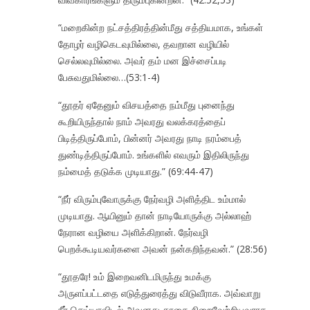
“மறைகின்ற நட்சத்திரத்தின்மீது சத்தியமாக, உங்கள்
தோழர் வழிகெடவுமில்லை, தவறான வழியில்
செல்லவுமில்லை. அவர் தம் மன இச்சைப்படி
பேசுவதுமில்லை…(53:1-4)
“தூதர் ஏதேனும் விசயத்தை நம்மீது புனைந்து
கூறியிருந்தால் நாம் அவரது வலக்கரத்தைப்
பிடித்திருப்போம், பின்னர் அவரது நாடி நரம்பைத்
துண்டித்திருப்போம். உங்களில் எவரும் இதிலிருந்து
நம்மைத் தடுக்க முடியாது.” (69:44-47)
“நீர் விரும்புவோருக்கு நேர்வழி அளித்திட உம்மால்
முடியாது. ஆயினும் தான் நாடியோருக்கு அல்லாஹ்
நேரான வழியை அளிக்கிறான். நேர்வழி
பெறக்கூடியவர்களை அவன் நன்கறிந்தவன்.” (28:56)
“தூதரே! உம் இறைவனிடமிருந்து உமக்கு
அருளப்பட்டதை எடுத்துரைத்து விடுவீராக. அவ்வாறு
நீர் செய்யாவிடில் அவனது தூதை நிறைவேற்றியவராக