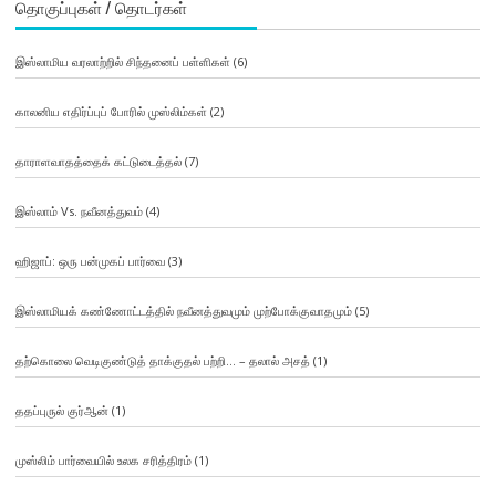
தொகுப்புகள் / தொடர்கள்
இஸ்லாமிய வரலாற்றில் சிந்தனைப் பள்ளிகள்
(6)
காலனிய எதிர்ப்புப் போரில் முஸ்லிம்கள்
(2)
தாராளவாதத்தைக் கட்டுடைத்தல்
(7)
இஸ்லாம் Vs. நவீனத்துவம்
(4)
ஹிஜாப்: ஒரு பன்முகப் பார்வை
(3)
இஸ்லாமியக் கண்ணோட்டத்தில் நவீனத்துவமும் முற்போக்குவாதமும்
(5)
தற்கொலை வெடிகுண்டுத் தாக்குதல் பற்றி… – தலால் அசத்
(1)
ததப்புருல் குர்ஆன்
(1)
முஸ்லிம் பார்வையில் உலக சரித்திரம்
(1)