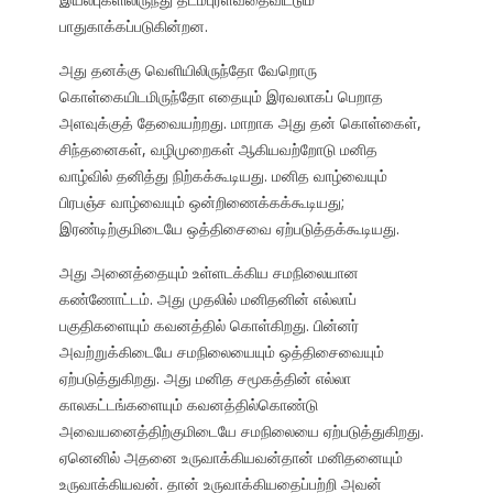
பாதுகாக்கப்படுகின்றன.
அது தனக்கு வெளியிலிருந்தோ வேறொரு
கொள்கையிடமிருந்தோ எதையும் இரவலாகப் பெறாத
அளவுக்குத் தேவையற்றது. மாறாக அது தன் கொள்கைள்,
சிந்தனைகள், வழிமுறைகள் ஆகியவற்றோடு மனித
வாழ்வில் தனித்து நிற்கக்கூடியது. மனித வாழ்வையும்
பிரபஞ்ச வாழ்வையும் ஒன்றிணைக்கக்கூடியது;
இரண்டிற்குமிடையே ஒத்திசைவை ஏற்படுத்தக்கூடியது.
அது அனைத்தையும் உள்ளடக்கிய சமநிலையான
கண்ணோட்டம். அது முதலில் மனிதனின் எல்லாப்
பகுதிகளையும் கவனத்தில் கொள்கிறது. பின்னர்
அவற்றுக்கிடையே சமநிலையையும் ஒத்திசைவையும்
ஏற்படுத்துகிறது. அது மனித சமூகத்தின் எல்லா
காலகட்டங்களையும் கவனத்தில்கொண்டு
அவையனைத்திற்குமிடையே சமநிலையை ஏற்படுத்துகிறது.
ஏனெனில் அதனை உருவாக்கியவன்தான் மனிதனையும்
உருவாக்கியவன். தான் உருவாக்கியதைப்பற்றி அவன்