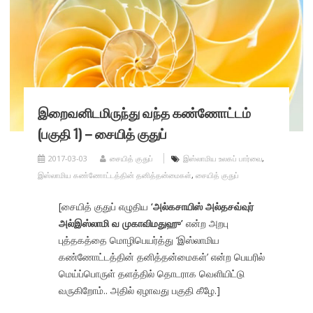
இறைவனிடமிருந்து வந்த கண்ணோட்டம்
(பகுதி 1) – சையித் குதுப்
2017-03-03
சையித் குதுப்
இஸ்லாமிய உலகப் பார்வை
,
இஸ்லாமிய கண்ணோட்டத்தின் தனித்தன்மைகள்
,
சையித் குதுப்
[சையித் குதுப் எழுதிய
‘அல்கசாயிஸ் அல்தசவ்வுர்
அல்இஸ்லாமி வ முகாவிமதுஹு’
என்ற அறபு
புத்தகத்தை மொழிபெயர்த்து ‘இஸ்லாமிய
கண்ணோட்டத்தின் தனித்தன்மைகள்’ என்ற பெயரில்
மெய்ப்பொருள் தளத்தில் தொடராக வெளியிட்டு
வருகிறோம்.. அதில் ஏழாவது பகுதி கீழே.]