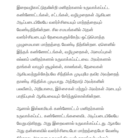
இறைவழிகாட்டுதலின்றி மனிதர்களால் உருவாக்கப்பட்ட
கண்ணோட்டங்கள், சட்டங்கள், வழிமுறைகள் ஆகியன
அடிப்படையிலேயே வளர்ச்சியையும் மாற்றத்தையும்
வேண்டிநிற்கின்றன. சில சமயங்களில் அதன்
வளர்ச்சியடையும் தேவைகளுக்கேற்ப ஒட்டுமொத்த
முழுமையான மாற்றத்தை வேண்டி நிற்கின்றன. ஏனெனில்
இந்தக் கண்ணோட்டங்கள், வழிமுறைகள், அமைப்புகள்
எல்லாம் மனிதர்களால் உருவாக்கப்பட்டவை. அவர்களால்
தாங்கள் வாழும் சூழல்கள், காலங்கள், தேவைகள்
ஆகியவற்றுக்கேற்பவே சிந்திக்க முடியுமே தவிர அவற்றைத்
தாண்டி சிந்திக்க முடியாது. அத்தோடு அவர்களின்
பலவீனம், அறியாமை, இச்சைகள் மற்றும் அவர்கள் அடையும்
பாதிப்புகள் ஆகியவையும் சேர்ந்துகொள்கின்றன.
ஆனால் இஸ்லாமியக் கண்ணோட்டம் மனிதர்களால்
உருவாக்கப்பட்ட கண்ணோட்டங்களைவிட அடிப்படையிலேயே
வேறுபடுகிறது. அது இறைவனால் உருவாக்கப்பட்டது. ஆகவே
அது தன்னளவில் வளர்ச்சியையோ மாற்றத்தையோ வேண்டி
நிற்காது. அதனை உருவாக்கியவன் காலங்கள் மற்றும்