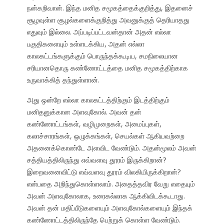
நன்கறிவான். இந்த மனித சமூகத்தைக்குறித்து, இதனைச்
சூழவுள்ள சூழல்களைக்குறித்து அவனுக்குத் தெரியாதது
எதுவும் இல்லை. அப்படிப்பட்டவன்தான் அதன் எல்லா
பகுதிகளையும் உள்ளடக்கிய, அதன் எல்லா
காலகட்டங்களுக்கும் பொருந்தக்கூடிய, சமநிலையான
சரியானதொரு கண்ணோட்டத்தை மனித சமூகத்திற்காக
உருவாக்கித் தந்துள்ளான்.
அது ஒன்றே எல்லா காலகட்டத்திற்கும் இடத்திற்கும்
மனிதனுக்கான அளவுகோல். அவன் தன்
கண்ணோட்டங்கள், வழிமுறைகள், அமைப்புகள்,
கலாச்சாரங்கள், ஒழுக்கங்கள், செயல்கள் ஆகியவற்றை
அதனைக்கொண்டே அளவிட வேண்டும். அதன்மூலம் அவன்
சத்தியத்திலிருந்து எவ்வளவு தூரம் இருக்கிறான்?
இறைவனைவிட்டு எவ்வளவு தூரம் விலகியிருக்கிறான்?
என்பதை அறிந்துகொள்ளலாம். அதைத்தவிர வேறு எதையும்
அவன் அளவுகோலாக, உரைகல்லாக ஆக்கிவிடக்கூடாது.
அவன் தன் மதிப்பீடுகளையும் அளவுகோல்களையும் இந்தக்
கண்ணோட்டத்திலிருந்தே பெற்றுக் கொள்ள வேண்டும்.