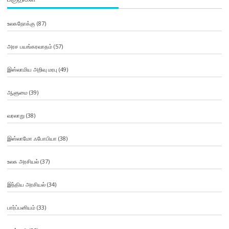
உலகநோக்கு
(87)
அரச பயங்கரவாதம்
(57)
இஸ்லாமிய அறிவு மரபு
(49)
ஆளுமை
(39)
வரலாறு
(38)
இஸ்லாமோ ஃபோபியா
(38)
உலக அரசியல்
(37)
இந்திய அரசியல்
(34)
பார்ப்பனியம்
(33)