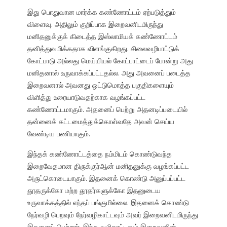
இது பொதுவான மார்க்க கண்ணோட்டம் ஏற்படுத்தும்
விளைவு. அதிலும் குறிப்பாக இறைவனிடமிருந்து
மனிதனுக்குக் கிடைத்த இஸ்லாமியக் கண்ணோட்டம்
தனித்துவமிக்கதாக விளங்குகிறது. சிலைவழிபாட்டுக்
கோட்பாடு அல்லது மெய்யியல் கோட்பாட்டைப் போன்று அது
மனிதனால் உருவாக்கப்பட்டதல்ல. அது அவனைப் படைத்த
இறைவனால் அவனது ஒட்டுமொத்த பகுதிகளையும்
விளித்து உரையாடுவதற்காக வழங்கப்பட்ட
கண்ணோட்டமாகும். அதனைப் பெற்று அதனடிப்படையில்
தன்னைக் கட்டமைத்துக்கொள்வதே அவன் செய்ய
வேண்டிய பணியாகும்.
இந்தக் கண்ணோட்டத்தை நம்மிடம் கொண்டுவந்த
இறைவேதமான திருக்குர்ஆன் மனிதனுக்கு வழங்கப்பட்ட
அருட்கொடையாகும். இதனைக் கொண்டு அனுப்பப்பட்ட
தூதருக்கோ மற்ற தூதர்களுக்கோ இதனுடைய
உருவாக்கத்தில் எந்தப் பங்குமில்லை. இதனைக் கொண்டு
நேர்வழி பெறவும் நேர்வழிகாட்டவும் அவர் இறைவனிடமிருந்து
இதனைப் பெற்றார். இந்த வழிகாட்டலும் இறைவனின்