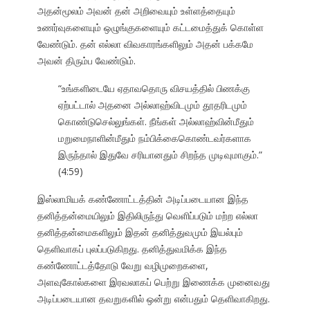
அதன்மூலம் அவன் தன் அறிவையும் உள்ளத்தையும்
உணர்வுகளையும் ஒழுங்குகளையும் கட்டமைத்துக் கொள்ள
வேண்டும். தன் எல்லா விவகாரங்களிலும் அதன் பக்கமே
அவன் திரும்ப வேண்டும்.
“உங்களிடையே ஏதாவதொரு விசயத்தில் பிணக்கு
ஏற்பட்டால் அதனை அல்லாஹ்விடமும் தூதரிடமும்
கொண்டுசெல்லுங்கள். நீங்கள் அல்லாஹ்வின்மீதும்
மறுமைநாளின்மீதும் நம்பிக்கைகொண்டவர்களாக
இருந்தால் இதுவே சரியானதும் சிறந்த முடிவுமாகும்.”
(4:59)
இஸ்லாமியக் கண்ணோட்டத்தின் அடிப்படையான இந்த
தனித்தன்மையிலும் இதிலிருந்து வெளிப்படும் மற்ற எல்லா
தனித்தன்மைகளிலும் இதன் தனித்துவமும் இயல்பும்
தெளிவாகப் புலப்படுகிறது. தனித்துவமிக்க இந்த
கண்ணோட்டத்தோடு வேறு வழிமுறைகளை,
அளவுகோல்களை இரவலாகப் பெற்று இணைக்க முனைவது
அடிப்படையான தவறுகளில் ஒன்று என்பதும் தெளிவாகிறது.