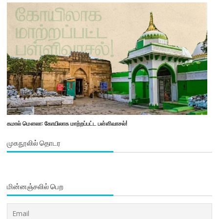
கமால் மௌலா: கோயிலாக மாற்றப்பட்ட பள்ளிவாசல்!
முகநூலில் தொடர
மின்னஞ்சலில் பெற