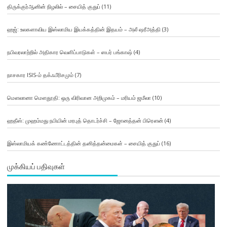
திருக்குர்ஆனின் நிழலில் – சையித் குதுப்
(11)
ஹஜ்: உலகளாவிய இஸ்லாமிய இயக்கத்தின் இதயம் – அலீ ஷரீஅத்தி
(3)
நபிவரலாற்றில் அதிகார வெளிப்பாடுகள் – ஸபர் பங்காஷ்
(4)
நாசகார ISIS-ம் தக்ஃபீரிசமும்
(7)
மௌலானா மௌதூதி: ஒரு விரிவான அறிமுகம் – மரியம் ஜமீலா
(10)
ஹதீஸ்: முஹம்மது நபியின் மரபுத் தொடர்ச்சி – ஜோனத்தன் பிரௌன்
(4)
இஸ்லாமியக் கண்ணோட்டத்தின் தனித்தன்மைகள் – சையித் குதுப்
(16)
முக்கியப் பதிவுகள்