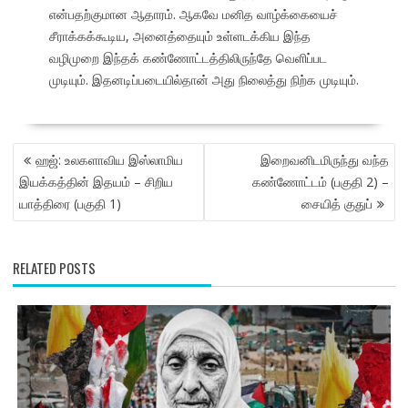
என்பதற்குமான ஆதாரம். ஆகவே மனித வாழ்க்கையைச்
சீராக்கக்கூடிய, அனைத்தையும் உள்ளடக்கிய இந்த
வழிமுறை இந்தக் கண்ணோட்டத்திலிருந்தே வெளிப்பட
முடியும். இதனடிப்படையில்தான் அது நிலைத்து நிற்க முடியும்.
POST
ஹஜ்: உலகளாவிய இஸ்லாமிய
இறைவனிடமிருந்து வந்த
NAVIGATION
இயக்கத்தின் இதயம் – சிறிய
கண்ணோட்டம் (பகுதி 2) –
யாத்திரை (பகுதி 1)
சையித் குதுப்
RELATED POSTS