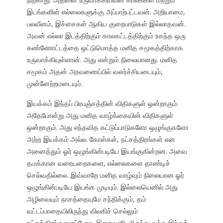
இடங்களின் எல்லைகளுக்கு அப்பாற்பட்டவன். அறியாமை,
பலவீனம், இச்சைகள் ஆகிய குறைபாடுகள் இல்லாதவன்.
அவன் எல்லா இடத்திற்கும் காலகட்டத்திற்கும் உகந்த ஒரு
கண்ணோட்டத்தை ஒட்டுமொத்த மனித சமூகத்திற்காக
உருவாக்கியுள்ளான். அது என்றும் நிலையானது. மனித
சமூகம் அதன் அரவணைப்பில் வளர்ச்சியடையும்,
முன்னேற்றமடையும்.
இயக்கம் இந்தப் பிரபஞ்சத்தின் விதிகளுள் ஒன்றாகும்.
அதேபோன்று அது மனித வாழ்க்கையின் விதிகளுள்
ஒன்றாகும். அது எந்தவித கட்டுப்பாடுகளோ ஒழுங்குகளோ
அற்ற இயக்கம் அல்ல. கோள்கள், நட்சத்திரங்கள் என
அனைத்தும் ஓர் ஒழுங்கின்படியே இயங்குகின்றன. அவை
தமக்கான வரையறைகளை, எல்லைகளை தாண்டிச்
செல்வதில்லை. இவ்வாறே மனித வாழ்வும் நிலையான ஓர்
ஒழுங்கின்படியே இயங்க முடியும். இல்லையெனில் அது
அழிவையும் நாசத்தையுமே சந்திக்கும், தம்
வட்டப்பாதையிலிருந்து விலகிச் செல்லும்
நட்சத்திரங்களைப்போல. இறைவனிடமிருந்து வந்த இந்தக்