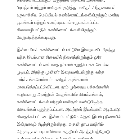
பிரபஞ்சம் மற்றும் மனிதன் குறித்து மனிதச் சிந்தனைகள்
உருவாக்கிய மெய்யியல் கண்ணோட்டங்களிலிருந்தும் மனித
யூகங்கள் மற்றும் உணர்வுகளால் உருவாக்கப்பட்ட
சிலைவழிபாட்டுக் கண்ணோட்டங்களிலிருந்தும்
வேறுபடுத்தக்கூடியது.
இஸ்லாமியக் கண்ணோட்டம் மட்டுமே இறைவனிடமிருந்து
வந்த இயல்பான நிலையில் நிலைத்திருக்கும் ஒரே
கண்ணோட்டம் என்பதை நம்மால் உறுதியாகச் சொல்ல
முடியும். இதற்கு முன்னர் இறைவனிடமிருந்து வந்த
மார்க்கங்களெல்லாம் மனிதக் கரங்களால்
மாசுபடுத்தப்பட்டுவிட்டன. நாம் முந்தைய பக்கங்களில்
கூறியவாறு அவற்றின் வேதங்களில் விளக்கங்கள்,
கண்ணோட்டங்கள் மற்றும் மனிதன் கண்டுபிடித்த
விசயங்கள் புகுத்தப்பட்டன. அவற்றின் இயல்புகள் அடியோடு
சிதைக்கப்பட்டன. இஸ்லாம் மட்டுமே அதன் இயல்பு நிலையில்
இன்றளவும் நீடித்திருக்கிறது. அதன் தூய ஊற்றில்
அழுக்குகள் படியவில்லை. சத்தியம் அசத்தியத்தோடு
ஒன்றுகலக்கவில்லை. அல்லாஹ் கூறுகிறான்,