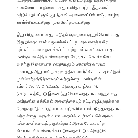
கண்ணோட்டம் நிலையானது. மனித வாழ்வு இதனைச்
சுற்றியே இயங்குகிறது. இதன் அரவணைப்பில் மனித வாழ்வு
வளர்ச்சியடைகிறது; முன்னேற்றமடைகிறது.
இது பரிபூரணமானது; கூடுதல் குறைவை ஏற்றுக்கொள்ளாது.
இது இறைவனால் உருவாக்கப்பட்டது. அவனைத்தவிர
மற்றவர்களால் உருவாக்கப்பட்டவற்றுடன் ஒன்றிணையாது.
மனிதனால் அதில் சிலவற்றைச் சேர்த்துக் கொள்ளவோ
அதற்கு இணையாக எதையேனும் கொண்டுவரவோ
முடியாது. அது மனித சமூகத்தின் வளர்ச்சிக்காகவும் அதன்
முன்னேற்றத்திற்காகவும் வந்துள்ளது. மனிதனின்
உள்ளத்தோடு, அறிவோடு, அவனது வாழ்வோடு,
நிகழ்காலத்தோடு இணைந்து கொள்வதற்காக வந்துள்ளது.
மனிதனின் சக்திகள் அனைத்தையும் தட்டி எழுப்புவதற்காக,
அவற்றை ஆக்கப்பூர்வமான வழிகளில் பயன்படுத்துவதற்காக
வந்துள்ளது. அதன் வரையறையில், வழிகாட்டலில் அவை
நல்ல பலன்களைத் தருகின்றன; அவை தேவையற்ற
விசயங்களில் வீணடிக்கப்படுவதைவிட்டும் அவற்றின்
இயல்புகளிலிருந்து தடம்புரள்வதைவிட்டும்