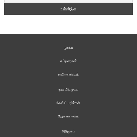
முகப்பு
கட்டுரைகள்
காணொளிகள்
நூல் அறிமுகம்
கேள்வி-பதில்கள்
நேர்காணல்கள்
அறிமுகம்