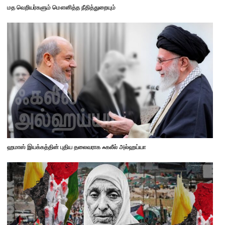
மத வெறியர்களும் மௌனித்த நீதித்துறையும்
ஹமாஸ் இயக்கத்தின் புதிய தலைவராக ஃகலீல் அல்ஹய்யா