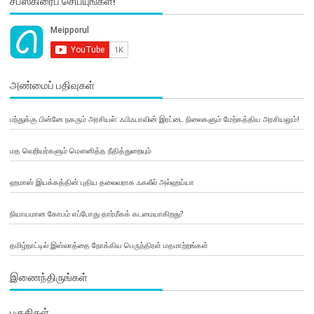
சப்ஸ்கிரைப் செய்யுங்கள்!
அண்மைப் பதிவுகள்
பந்துக்கு பின்னே நகரும் அரசியல்: ஃபிஃபாவின் இரட்டை நிலைகளும் மேற்கத்திய அரசியலும்!
மத வெறியர்களும் மௌனித்த நீதித்துறையும்
ஹமாஸ் இயக்கத்தின் புதிய தலைவராக ஃகலீல் அல்ஹய்யா
நியாயமான கோபம் எப்போது தார்மீகக் கடமையாகிறது?
தமிழ்நாட்டில் இஸ்லாத்தை நோக்கிய பெருந்திரள் மதமாற்றங்கள்
இணைந்திருங்கள்
பகுதிகள்