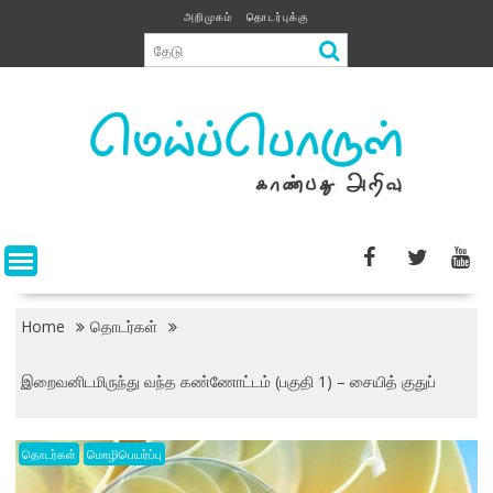
Skip
அறிமுகம்
தொடர்புக்கு
to
content
Home
தொடர்கள்
இறைவனிடமிருந்து வந்த கண்ணோட்டம் (பகுதி 1) – சையித் குதுப்
தொடர்கள்
மொழிபெயர்ப்பு