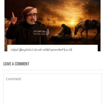
அநீதம் இழைக்கப்பட்டீர் என் உயிரே! ஹுசைனே! (பாடல்)
LEAVE A COMMENT