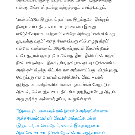
என்பது அல்லாஹ் நமக்கு கற்றுத்தரும் செய்தியாகும்.
‘பகல் மட்டுமே இருந்தால் நன்றாக இருக்குமே.. இன்னும்
நிறைய சம்பாதிக்கலாம்.. வாழ்க்கையை இன்னும்
மகிழ்ச்சிகரமாக மாற்றலாம்’ என்றோ அல்லது ‘பகல் எப்போது
முடிவுக்கு வரும்? எனது வேலைப்பளு எப்பொழுது தீரும்’
என்றோ எண்ணலாம். அதேபோன்றுதான் இரவின் நீளம்
எப்போதுதான் குறையுமோ அல்லது இரவு இனியும் கொஞ்சம்
நீண்டால் நன்றாக இருக்குமே, நன்றாக ஓய்வு எடுக்கலாமே..
அதற்குள் விடிந்து விட்டதே என அங்கலாய்ப்பது, விரும்புவது,
வெறுப்பது என அவரவர் வசதிக்கேற்ப இரவு – பகல்
குறித்தான மனிதர்களின் எண்ண ஓட்டங்கள் வேறுபடும்.
ஆனால், அல்லாஹ்வுடைய திட்டமோ முற்றிலும் வேறு ஆகும்.
அது குறித்து அல்லாஹ் இப்படி கூறுகின்றான்;
“இரவையும், பகலையும் நாம் இரண்டு அத்தாட்சிகளாக
ஆக்கினோம்; பின்னர் இரவின் அத்தாட்சி மங்கி
(இருளாகி)டச் செய்தோம்; உங்கள் இறைவனுடைய
அருட்கொடையை நீங்கள் தேடிக்கொள்வதற்காகவும்