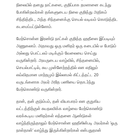
நிலையில் தனது நாட்களை, குறிப்பாக றமளானை கடந்து
போகின்றவர்கள் தங்களுடைய நிலை குறித்து அதிகம்
சிந்தித்திட, அந்த சிந்தனைக்கு செயல் வடிவம் கொடுத்திட
கடமைப்பட்டுள்ளோம்.
மேற்சொன்ன இரண்டு நாட்கள் குறித்த ஹதீஸை இப்படியும்
அணுகலாம். அதாவது ஒரு மனிதர் ஒரு கடையில் டீ போடும்
அல்லது பொட்டலம் மடிக்கும் வேலையை செய்து
வருகின்றார். அவருடைய வாழ்வில், சிந்தனையில்,
செயல்பாட்டில், சுய முன்னேற்றத்தில் என எதிலும்
எவ்விதமான மாற்றமும் இல்லாமல் கிட்டத்தட்ட 20
வருடங்களாக அவர் அதே பணியை தொடர்ந்து
மேற்கொண்டு வருகின்றார்.
தான், தன் குடும்பம், தன் வியாபாரம் என குறுகிய
வட்டத்திற்குள் சுயநலமிக்க வாழ்வை மேற்கொண்டு
வரக்கூடிய மனிதர்கள் எத்தனை ஆண்டுகள்
வாழ்ந்திருந்தாலும் மேற்சொன்ன ஹதீஸின்படி அவர்கள் ‘ஒரு
நாள்தான்’ வாழ்ந்து இருக்கின்றார்கள் என்பதுதான்