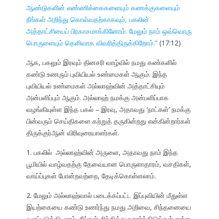
ஆண்டுகளின் எண்ணிக்கைகளையும் கணக்குகளையும்
நீங்கள் அறிந்து கொள்வதற்காகவும், பகலின்
அத்தாட்சியைப் பிரகாசமாக்கினோம். மேலும் நாம் ஒவ்வொரு
பொருளையும் தெளிவாக விவரித்திருக்கிறோம்.”
(17:12)
ஆக, பகலும் இரவும் தினசரி வாழ்வில் நமது கண்களில்
கண்டு உணரும் புவியியல் உண்மைகள் ஆகும். இந்த
புவியியல் உண்மைகள் அல்லாஹ்வின் அத்தாட்சியும்
அன்பளிப்பும் ஆகும். அல்லாஹ் நமக்கு அன்பளிப்பாக
வழங்கியுள்ள இந்த பகல் – இரவு, அதாவது ‘நாட்கள்’ நமக்கு
பின்வரும் செய்திகளை கற்றுத் தருகின்றது என்கின்றார்கள்
திருக்குர்ஆன் விரிவுரையாளர்கள்.
1. பகலில் அல்லாஹ்வின் அருளை, அதாவது நாம் இந்த
பூமியில் வாழ்வதற்கு தேவையான பொருளாதாரம், வசதிகள்,
வாய்ப்புகள் போன்றவற்றை, தேடிக்கொள்ளலாம்.
2. மேலும் அல்லாஹ்வால் படைக்கப்பட்ட இப்புவியின் மீதுள்ள
இயற்கையை கண்டு உணர்ந்து நமது அறிவை, சிந்தனையை
வளப்படுத்திடலாம். நீங்கள் சிந்தித்து உணர்ந்திடுங்கள் என்று