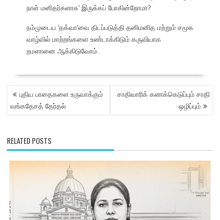
நாள் மனிதர்களாக’ இருக்கப் போகின்றோமா?
நம்முடைய ‘தக்வா’வை திடப்படுத்தி தனிமனித மற்றும் சமூக
வாழ்வில் மாற்றங்களை உண்டாக்கிடும் கருவியாக
றமளானை ஆக்கிடுவோம்.
POST
புதிய பாதைகளை உருவாக்கும்
சாதிவாரிக் கணக்கெடுப்பும் சாதி
NAVIGATION
வங்கதேசத் தேர்தல்
ஒழிப்பும்
RELATED POSTS