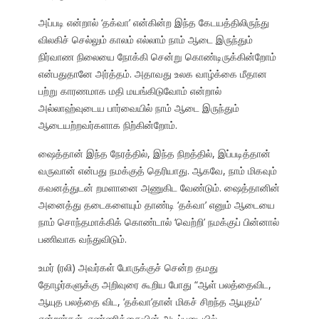
அப்படி என்றால் ‘தக்வா’ என்கின்ற இந்த கேடயத்திலிருந்து
விலகிச் செல்லும் காலம் எல்லாம் நாம் ஆடை இருந்தும்
நிர்வாண நிலையை நோக்கி சென்று கொண்டிருக்கின்றோம்
என்பதுதானே அர்த்தம். அதாவது உலக வாழ்க்கை மீதான
பற்று காரணமாக மதி மயங்கிடுவோம் என்றால்
அல்லாஹ்வுடைய பார்வையில் நாம் ஆடை இருந்தும்
ஆடையற்றவர்களாக நிற்கின்றோம்.
ஷைத்தான் இந்த நேரத்தில், இந்த நிறத்தில், இப்படித்தான்
வருவான் என்பது நமக்குத் தெரியாது. ஆகவே, நாம் மிகவும்
கவனத்துடன் றமளானை அணுகிட வேண்டும். ஷைத்தானின்
அனைத்து தடைகளையும் தாண்டி ‘தக்வா’ எனும் ஆடையை
நாம் சொந்தமாக்கிக் கொண்டால் ‘வெற்றி’ நமக்குப் பின்னால்
பணிவாக வந்துவிடும்.
உமர் (ரலி) அவர்கள் போருக்குச் சென்ற தமது
தோழர்களுக்கு அறிவுரை கூறிய போது “ஆள் பலத்தைவிட,
ஆயுத பலத்தை விட, ‘தக்வா’தான் மிகச் சிறந்த ஆயுதம்’
என்றார்கள். எண்ணிக்கையின் அடிப்படையில்,