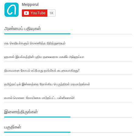
அண்மைப் பதிவுகள்
மத வெறியர்களும் மௌனித்த நீதித்துறையும்
ஹமாஸ் இயக்கத்தின் புதிய தலைவராக ஃகலீல் அல்ஹய்யா
நியாயமான கோபம் எப்போது தார்மீகக் கடமையாகிறது?
தமிழ்நாட்டில் இஸ்லாத்தை நோக்கிய பெருந்திரள் மதமாற்றங்கள்
கமால் மௌலா: கோயிலாக மாற்றப்பட்ட பள்ளிவாசல்!
இணைந்திருங்கள்
பகுதிகள்