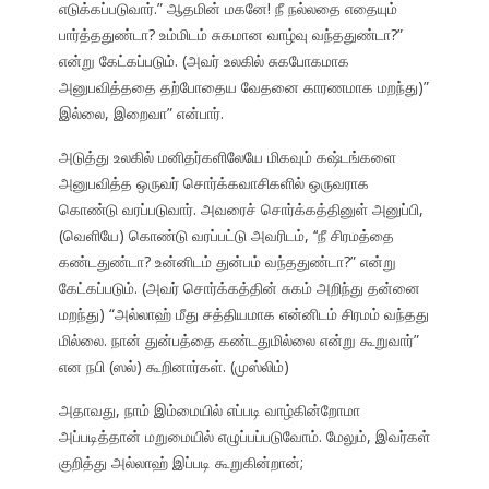
எடுக்கப்படுவார்.” ஆதமின் மகனே! நீ நல்லதை எதையும்
பார்த்ததுண்டா? உம்மிடம் சுகமான வாழ்வு வந்ததுண்டா?”
என்று கேட்கப்படும். (அவர் உலகில் சுகபோகமாக
அனுபவித்ததை தற்போதைய வேதனை காரணமாக மறந்து)”
இல்லை, இறைவா” என்பார்.
அடுத்து உலகில் மனிதர்களிலேயே மிகவும் கஷ்டங்களை
அனுபவித்த ஒருவர் சொர்க்கவாசிகளில் ஒருவராக
கொண்டு வரப்படுவார். அவரைச் சொர்க்கத்தினுள் அனுப்பி,
(வெளியே) கொண்டு வரப்பட்டு அவரிடம், ‘‘நீ சிரமத்தை
கண்டதுண்டா? உன்னிடம் துன்பம் வந்ததுண்டா?” என்று
கேட்கப்படும். (அவர் சொர்க்கத்தின் சுகம் அறிந்து தன்னை
மறந்து) “அல்லாஹ் மீது சத்தியமாக என்னிடம் சிரமம் வந்தது
மில்லை. நான் துன்பத்தை கண்டதுமில்லை என்று கூறுவார்”
என நபி (ஸல்) கூறினார்கள். (முஸ்லிம்)
அதாவது, நாம் இம்மையில் எப்படி வாழ்கின்றோமா
அப்படித்தான் மறுமையில் எழுப்பப்படுவோம். மேலும், இவர்கள்
குறித்து அல்லாஹ் இப்படி கூறுகின்றான்;