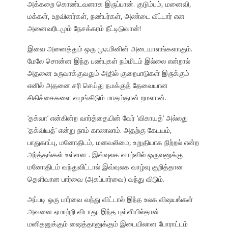
அக்கறை கொண்டவனாக இருப்பான். குடும்பம், மனைவி,
மக்கள், உறவினர்கள், நண்பர்கள், அண்டை வீட்டார் என
அனைவரிடமும் நேசக்கரம் நீட்டிடுவான்!
இவை அனைத்தும் ஒரு முஃமினின் அடையாளங்களாகும்.
மேலே சொன்ன இந்த பண்புகள் நம்மிடம் இல்லை என்றால்
அதனை உருவாக்குவதும் அதில் குறைபாடுகள் இருக்கும்
எனில் அதனை சரி செய்து நமக்குத் தேவையான
சிகிச்சைகளை வழங்கிடும் மாதம்தான் றமளான்.
‘தக்வா’ என்கின்ற வார்த்தையின் வேர் ‘விகாயத்’ அல்லது
‘தக்வியத்’ என்று நாம் காணலாம். அதற்கு கேடயம்,
பாதுகாப்பு, மனோதிடம், மனவலிமை, உறுதியாக நிற்றல் என்ற
அர்த்தங்கள் உள்ளன . இவ்வுலக வாழ்வில் ஒருவனுக்கு
மனோதிடம் வந்துவிட்டால் இவ்வுலக வாழ்வு குறித்தான
தெளிவான பார்வை (அகப்பார்வை) வந்து விடும்.
அப்படி ஒரு பார்வை வந்து விட்டால் இந்த உலக விஷயங்கள்
அவனை ஏமாற்றி விடாது. இந்த புள்ளியில்தான்
மனிதனுக்கும் ஷைத்தானுக்கும் இடையிலான போராட்டம்