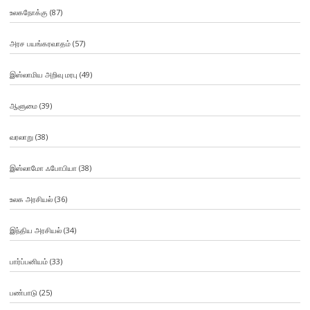
உலகநோக்கு
(87)
அரச பயங்கரவாதம்
(57)
இஸ்லாமிய அறிவு மரபு
(49)
ஆளுமை
(39)
வரலாறு
(38)
இஸ்லாமோ ஃபோபியா
(38)
உலக அரசியல்
(36)
இந்திய அரசியல்
(34)
பார்ப்பனியம்
(33)
பண்பாடு
(25)