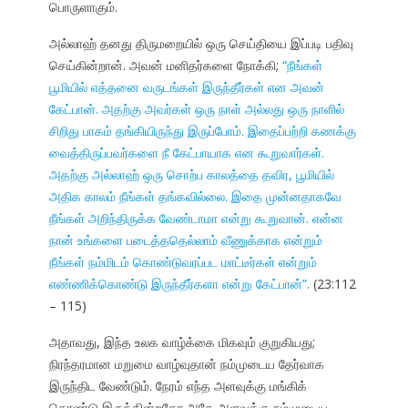
பொருளாகும்.
அல்லாஹ் தனது திருமறையில் ஒரு செய்தியை இப்படி பதிவு
செய்கின்றான். அவன் மனிதர்களை நோக்கி;
“நீங்கள்
பூமியில் எத்தனை வருடங்கள் இருந்தீர்கள் என அவன்
கேட்பான். அதற்கு அவர்கள் ஒரு நாள் அல்லது ஒரு நாளில்
சிறிது பாகம் தங்கியிருந்து இருப்போம். இதைப்பற்றி கணக்கு
வைத்திருப்பவர்களை நீ கேட்பாயாக என கூறுவார்கள்.
அதற்கு அல்லாஹ் ஒரு சொற்ப காலத்தை தவிர, பூமியில்
அதிக காலம் நீங்கள் தங்கவில்லை. இதை முன்னதாகவே
நீங்கள் அறிந்திருக்க வேண்டாமா என்று கூறுவான். என்ன
நான் உங்களை படைத்ததெல்லாம் வீணுக்காக என்றும்
நீங்கள் நம்மிடம் கொண்டுவரப்பட மாட்டீர்கள் என்றும்
எண்ணிக்கொண்டு இருந்தீர்களா என்று கேட்பான்”.
(23:112
– 115)
அதாவது, இந்த உலக வாழ்க்கை மிகவும் குறுகியது;
நிரந்தரமான மறுமை வாழ்வுதான் நம்முடைய தேர்வாக
இருந்திட வேண்டும். நேரம் எந்த அளவுக்கு மங்கிக்
கொண்டு இருக்கின்றதோ அதே அளவுக்கு நம்முடைய