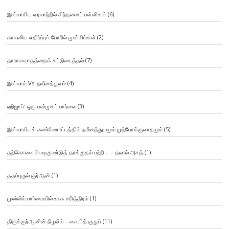
இஸ்லாமிய வரலாற்றில் சிந்தனைப் பள்ளிகள்
(6)
காலனிய எதிர்ப்புப் போரில் முஸ்லிம்கள்
(2)
தாராளவாதத்தைக் கட்டுடைத்தல்
(7)
இஸ்லாம் Vs. நவீனத்துவம்
(4)
ஹிஜாப்: ஒரு பன்முகப் பார்வை
(3)
இஸ்லாமியக் கண்ணோட்டத்தில் நவீனத்துவமும் முற்போக்குவாதமும்
(5)
தற்கொலை வெடிகுண்டுத் தாக்குதல் பற்றி… – தலால் அசத்
(1)
ததப்புருல் குர்ஆன்
(1)
முஸ்லிம் பார்வையில் உலக சரித்திரம்
(1)
திருக்குர்ஆனின் நிழலில் – சையித் குதுப்
(11)