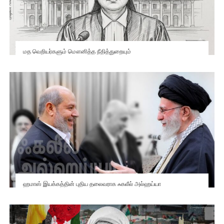
மத வெறியர்களும் மௌனித்த நீதித்துறையும்
ஹமாஸ் இயக்கத்தின் புதிய தலைவராக ஃகலீல் அல்ஹய்யா