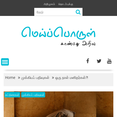
Skip
அறிமுகம்
தொடர்புக்கு
to
content
Home
முக்கியப் பதிவுகள்
ஒரு நாள் மனிதர்கள்?!
கட்டுரைகள்
முக்கியப் பதிவுகள்