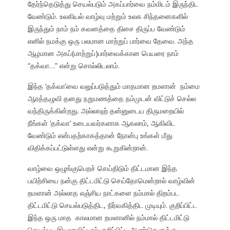
தேர்ந்தெடுத்து செயல்படும் அகப்பார்வை நம்மிடம் இருந்திட
வேண்டும். உலகியல் வாழ்வு மற்றும் உலக சிந்தனைகளில்
இருந்தும் நாம் நம் கவனத்தை திசை திருப்ப வேண்டும்
எனில் நமக்கு ஒரு பலமான மாற்றுப் பார்வை தேவை. அந்த
ஆழமான அகப்(மாற்றுப்)பார்வைக்கான பெயரை நாம்
“தக்வா…” என்று சொல்லிடலாம்.
இந்த ‘தக்வா’வை வலுப்படுத்தும் மாதமான றமளான் நம்மை
ஆரத்தழுவி தனது நறுமணத்தை நம்முடன் விட்டுச் செல்ல
வந்திருக்கின்றது. அல்லாஹ் தன்னுடைய திருமறையில்
நீங்கள் ‘தக்வா’ உடையவர்களாக ஆகலாம், ஆகிவிட
வேண்டும் என்பதற்காகத்தான் நோன்பு உங்கள் மீது
விதிக்கப்பட்டுள்ளது என்று கூறுகின்றான்.
வாழ்வை ஒழுங்குபெறச் செய்திடும் திட்டமான இந்த
பயிற்சியை நன்கு திட்டமிட்டு செய்தோமென்றால் வாழ்வின்
றமளான் அல்லாத எஞ்சிய நாட்களை நம்மால் திறம்பட
திட்டமிட்டு செயல்படுத்திட, நிர்வகித்திட முடியும். குறிப்பிட்ட
இந்த ஒரு மாத காலமான றமளானில் நம்மால் திட்டமிட்டு
செயல்பட இயலாவிட்டால் குறிப்பிட்ட ஆண்டுகளுக்கு