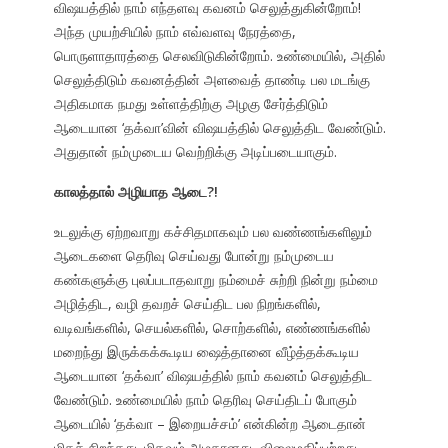
விஷயத்தில் நாம் எந்தளவு கவனம் செலுத்துகின்றோம்!
அந்த முயற்சியில் நாம் எவ்வளவு நேரத்தை,
பொருளாதாரத்தை செலவிடுகின்றோம். உண்மையில், அதில்
செலுத்திடும் கவனத்தின் அளவைத் தாண்டி பல மடங்கு
அதிகமாக நமது உள்ளத்திற்கு அழகு சேர்த்திடும்
ஆடையான ‘தக்வா’வின் விஷயத்தில் செலுத்திட வேண்டும்.
அதுதான் நம்முடைய வெற்றிக்கு அடிப்படையாகும்.
காலத்தால் அழியாத ஆடை?!
உடலுக்கு ஏற்றவாறு கச்சிதமாகவும் பல வண்ணங்களிலும்
ஆடைகளை தெரிவு செய்வது போன்று நம்முடைய
கண்களுக்கு புலப்படாதவாறு நம்மைச் சுற்றி நின்று நம்மை
அழித்திட, வழி தவறச் செய்திட பல நிறங்களில்,
வடிவங்களில், செயல்களில், சொற்களில், எண்ணங்களில்
மறைந்து இருக்கக்கூடிய ஷைத்தானை வீழ்த்தக்கூடிய
ஆடையான ‘தக்வா’ விஷயத்தில் நாம் கவனம் செலுத்திட
வேண்டும். உண்மையில் நாம் தெரிவு செய்திடப் போகும்
ஆடையில் ‘தக்வா – இறையச்சம்’ என்கின்ற ஆடைதான்
மிகச் சிறந்தது. மிகவும் அழகானது, விலைமதிப்பற்றது,