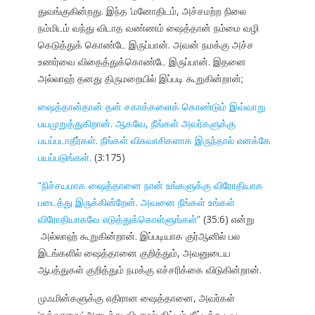
துவங்குகின்றது. இந்த ‘மனோதிடம், அச்சமற்ற நிலை
நம்மிடம் வந்து விடாத வண்ணம் ஷைத்தான் நம்மை வழி
கெடுத்துக் கொண்டே இருப்பான். அவன் நமக்கு அச்ச
உணர்வை விதைத்துக்கொண்டே இருப்பான். இதனை
அல்லாஹ் தனது திருமறையில் இப்படி கூறுகின்றான்;
ஷைத்தான்தான் தன் சகாக்களைக் கொண்டும் இவ்வாறு
பயமுறுத்துகிறான். ஆகவே, நீங்கள் அவர்களுக்கு
பயப்படாதீர்கள். நீங்கள் விசுவாசிகளாக இருந்தால் எனக்கே
பயப்படுங்கள்.
(3:175)
“நிச்சயமாக ஷைத்தானை நான் உங்களுக்கு விரோதியாக
படைத்து இருக்கின்றேன். அவனை நீங்கள் உங்கள்
விரோதியாகவே எடுத்துக்கொள்ளுங்கள்”
(35:6) என்று
அல்லாஹ் கூறுகின்றான். இப்படியாக குர்ஆனில் பல
இடங்களில் ஷைத்தானை குறித்தும், அவனுடைய
ஆபத்துகள் குறித்தும் நமக்கு எச்சரிக்கை விடுகின்றான்.
முஃமின்களுக்கு எதிரான ஷைத்தானை, அவர்கள்
‘தக்வாவை’ அடைந்து விடாமல் திட்டம் தீட்டக்கூடிய