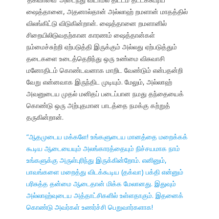
ஷைத்தானை, அதனால்தான் அல்லாஹ் றமளான் மாதத்தில்
விலங்கிட்டு விடுகின்றான். ஷைத்தானை றமளானில்
சிறையிலிடுவதற்கான காரணம் ஷைத்தான்கள்
நம்மைச்சுற்றி ஏற்படுத்தி இருக்கும் அல்லது ஏற்படுத்தும்
தடைகளை உடைத்தெறிந்து ஒரு உண்மை விசுவாசி
மனோதிடம் கொண்டவனாக மாறிட வேண்டும் என்பதன்றி
வேறு என்னவாக இருந்திட முடியும். மேலும், அல்லாஹ்
அவனுடைய முதல் மனிதப் படைப்பான நமது தந்தையைக்
கொண்டு ஒரு அற்புதமான பாடத்தை நமக்கு கற்றுத்
தருகின்றான்.
“ஆதமுடைய மக்களே! உங்களுடைய மானத்தை மறைக்கக்
கூடிய ஆடையையும் அலங்காரத்தையும் நிச்சயமாக நாம்
உங்களுக்கு அருள்புரிந்து இருக்கின்றோம். எனினும்,
பாவங்களை மறைத்து விடக்கூடிய (தக்வா) பக்தி என்னும்
பரிசுத்த தன்மை ஆடைதான் மிக்க மேலானது. இதுவும்
அல்லாஹ்வுடைய அத்தாட்சிகளில் உள்ளதாகும். இதனைக்
கொண்டு அவர்கள் உணர்ச்சி பெறுவார்களாக!