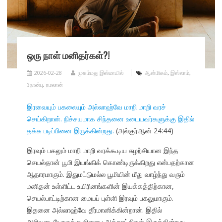
ஒரு நாள் மனிதர்கள்?!
2026-02-28
முகம்மது இஸ்மாயில்
ஆன்மிகம்
,
இஸ்லாம்
,
நோன்பு
,
ரமலான்
இரவையும் பகலையும் அல்லாஹ்வே மாறி மாறி வரச்
செய்கிறான். நிச்சயமாக சிந்தனை உடையவர்களுக்கு இதில்
தக்க படிப்பினை இருக்கின்றது.
(அல்குர்ஆன் 24:44)
இரவும் பகலும் மாறி மாறி வரக்கூடிய சுழற்சியான இந்த
செயல்தான் பூமி இயங்கிக் கொண்டிருக்கிறது என்பதற்கான
ஆதாரமாகும். இதுமட்டுமல்ல பூமியின் மீது வாழ்ந்து வரும்
மனிதன் உள்ளிட்ட உயிரினங்களின் இயக்கத்திற்கான,
செயல்பாட்டிற்கான மையப் புள்ளி இரவும் பகலுமாகும்.
இதனை அல்லாஹ்வே தீர்மானிக்கின்றான். இதில்
அறிவுடையோருக்கு நிறைய அத்தாட்சிகள் இருக்கின்றது