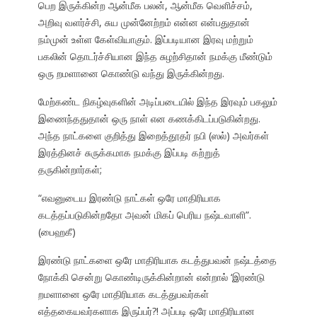
பெற இருக்கின்ற ஆன்மீக பலன், ஆன்மீக வெளிச்சம்,
அறிவு வளர்ச்சி, சுய முன்னேற்றம் என்ன என்பதுதான்
நம்முன் உள்ள கேள்வியாகும். இப்படியான இரவு மற்றும்
பகலின் தொடர்ச்சியான இந்த சுழற்சிதான் நமக்கு மீண்டும்
ஒரு றமளானை கொண்டு வந்து இருக்கின்றது.
மேற்கண்ட நிகழ்வுகளின் அடிப்படையில் இந்த இரவும் பகலும்
இணைந்ததுதான் ஒரு நாள் என கணக்கிடப்படுகின்றது.
அந்த நாட்களை குறித்து இறைத்தூதர் நபி (ஸல்) அவர்கள்
இரத்தினச் சுருக்கமாக நமக்கு இப்படி கற்றுத்
தருகின்றார்கள்;
“எவனுடைய இரண்டு நாட்கள் ஒரே மாதிரியாக
கடத்தப்படுகின்றதோ அவன் மிகப் பெரிய நஷ்டவாளி”.
(பைஹகீ)
இரண்டு நாட்களை ஒரே மாதிரியாக கடத்துபவன் நஷ்டத்தை
நோக்கி சென்று கொண்டிருக்கின்றான் என்றால் ‘இரண்டு
றமளானை ஒரே மாதிரியாக கடத்துபவர்கள்
எத்தகையவர்களாக இருப்பர்?! அப்படி ஒரே மாதிரியான