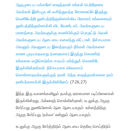
ஆதமுடைய மக்களே! ஷைத்தான் உங்கள் பெற்றோரை
அவர்கள் இன்பமுடன் வசித்துவந்த சோலையில் இருந்து
வெளியேற்றி துன்பத்திற்குள்ளாக்கிய பிரகாரம் உங்களையும்
துன்பத்திற்குள்ளாக்கி விட வேண்டாம். அவர்களுடைய
மானத்தை அவர்களுக்கு காண்பிக்கும் பொருட்டு அவன்
அவர்களுடைய ஆடையை களைந்து விட்டான். நிச்சயமாக
அவனும் அவனுடைய இனத்தாரும் நீங்கள் அவர்களை
காண முடியாதவாறு (மறைவாக) இருந்து கொண்டு
உங்களை வழிகெடுக்க சமயம் பார்த்துக் கொண்டே
இருக்கின்றார்கள். நிச்சயமாக விசுவாசம்
கொள்ளாதவர்களுக்குத் தான் அந்த ஷைத்தான்களை நாம்
நண்பர்களாக்கி இருக்கின்றோம்.
(7:26,27)
இந்த இரு வசனங்களிலும் நமக்கு ஏராளமான படிப்பினைகள்
இருக்கின்றது. அல்லாஹ் சொல்கின்றான்; உடலுக்கு அழகு
சேர்ப்பது துணியினால் ஆன ஆடையாகும். உள்ளத்திற்கு
அழகு சேர்ப்பது ‘தக்வா’ என்னும் ஆடையாகும்.
உடலுக்கு அழகு சேர்த்திடும் ஆடையை தெரிவு செய்திடும்