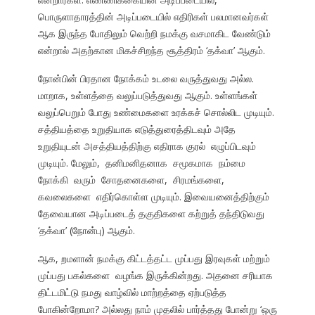
பொருளாதாரத்தின் அடிப்படையில் எதிரிகள் பலமானவர்கள்
ஆக இருந்த போதிலும் வெற்றி நமக்கு வசமாகிட வேண்டும்
என்றால் அதற்கான மிகச்சிறந்த சூத்திரம் ‘தக்வா’ ஆகும்.
நோன்பின் பிரதான நோக்கம் உடலை வருத்துவது அல்ல.
மாறாக, உள்ளத்தை வலுப்படுத்துவது ஆகும். உள்ளங்கள்
வலுப்பெறும் போது உண்மைகளை உரக்கச் சொல்லிட முடியும்.
சத்தியத்தை உறுதியாக எடுத்துரைத்திடவும் அதே
உறுதியுடன் அசத்தியத்திற்கு எதிராக குரல் எழுப்பிடவும்
முடியும். மேலும், தனிமனிதனாக சமூகமாக நம்மை
நோக்கி வரும் சோதனைகளை, சிரமங்களை,
கவலைகளை எதிர்கொள்ள முடியும். இவையனைத்திற்கும்
தேவையான அடிப்படைத் தகுதிகளை கற்றுத் தந்திடுவது
‘தக்வா’ (நோன்பு) ஆகும்.
ஆக, றமளான் நமக்கு கிட்டத்தட்ட முப்பது இரவுகள் மற்றும்
முப்பது பகல்களை வழங்க இருக்கின்றது. அதனை சரியாக
திட்டமிட்டு நமது வாழ்வில் மாற்றத்தை ஏற்படுத்த
போகின்றோமா? அல்லது நாம் முதலில் பார்த்தது போன்று ‘ஒரு