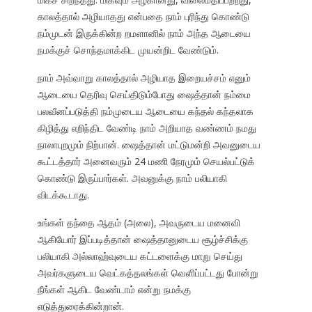
காலத்தால் அழியாதது என்பதை நாம் புரிந்து கொண்டு
நம்முடன் இருக்கின்ற றமளானில் நாம் அந்த ஆடையை
நமக்குச் சொந்தமாக்கிட முயன்றிட வேண்டும்.
நாம் அவ்வாறு காலத்தால் அழியாத இறையச்சம் எனும்
ஆடையை தெரிவு செய்திடும்போது ஷைத்தான் நம்மை
பலவீனப்படுத்தி நம்முடைய ஆடையை கந்தல் கந்தலாக
கிழித்து எறிந்திட வேண்டி நாம் அறியாத வண்ணம் நமது
நாலாபுறமும் நிற்பான். ஷைத்தான் மட்டுமன்றி அவனுடைய
கூட்டத்தார் அனைவரும் 24 மணி நேரமும் செயல்பட்டுக்
கொண்டு இருப்பார்கள். அவனுக்கு நாம் பலியாகி
விடக்கூடாது.
உங்கள் தந்தை ஆதம் (அலை), அவருடைய மனைவி
ஆகியோர் இப்படித்தான் ஷைத்தானுடைய சூழ்ச்சிக்கு
பலியாகி அல்லாஹ்வுடைய கட்டளைக்கு மாறு செய்து
அவர்களுடைய வெட்கத்தலங்கள் வெளிப்பட்டது போன்று
நீங்கள் ஆகிட வேண்டாம் என்று நமக்கு
எடுத்துரைக்கின்றான்.