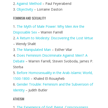
2.
Against Method
– Paul Feyerabend
3.
Objectivity
– Lorraine Daston
FEMINISM AND SEXUALITY
1.
The Myth of Male Power: Why Men Are the
Disposable Sex
– Warren Farrell
2.
A Return to Modesty: Discovering the Lost Virtue
– Wendy Shalit
3.
The Manipulated Man
– Esther Vilar
4.
Does Feminism Discriminate Against Men?: A
Debate
– Warren Farrell, Steven Svoboda, James P.
Sterba
5.
Before Homosexuality in the Arab-Islamic World,
1500-1800
– Khaled El-Rouayheb
6.
Gender Trouble: Feminism and the Subversion of
Identity
– Judith Butler
ATHEISM
1.
The Experience of God: Being, Consciousness,