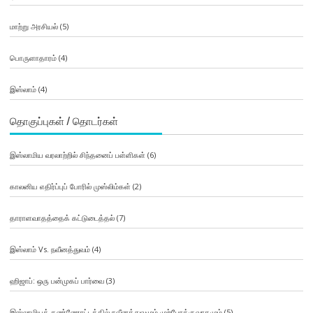
மாற்று அரசியல்
(5)
பொருளாதாரம்
(4)
இஸ்லாம்
(4)
தொகுப்புகள் / தொடர்கள்
இஸ்லாமிய வரலாற்றில் சிந்தனைப் பள்ளிகள்
(6)
காலனிய எதிர்ப்புப் போரில் முஸ்லிம்கள்
(2)
தாராளவாதத்தைக் கட்டுடைத்தல்
(7)
இஸ்லாம் Vs. நவீனத்துவம்
(4)
ஹிஜாப்: ஒரு பன்முகப் பார்வை
(3)
இஸ்லாமியக் கண்ணோட்டத்தில் நவீனத்துவமும் முற்போக்குவாதமும்
(5)