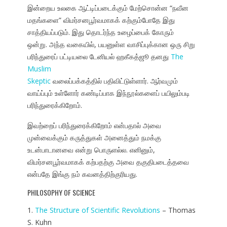
இன்றைய உலகை ஆட்டிப்படைக்கும் மேற்சொன்ன “நவீன
மதங்களை” விமர்சனபூர்வமாகக் கற்கும்போதே இது
சாத்தியப்படும். இது தொடர்ந்த உழைப்பைக் கோரும்
ஒன்று. அந்த வகையில், பயனுள்ள வாசிப்புக்கான ஒரு சிறு
பரிந்துரைப் பட்டியலை டேனியல் ஹகீகத்ஜூ தனது
The
Muslim
Skeptic
வலைப்பக்கத்தில் பதிவிட்டுள்ளார். ஆர்வமும்
வாய்ப்பும் உள்ளோர் கண்டிப்பாக இந்நூல்களைப் பயிலும்படி
பரிந்துரைக்கிறோம்.
இவற்றைப் பரிந்துரைக்கிறோம் என்பதால் அவை
முன்வைக்கும் கருத்துகள் அனைத்தும் நமக்கு
உடன்பாடானவை என்று பொருளல்ல. எனினும்,
விமர்சனபூர்வமாகக் கற்பதற்கு அவை தகுதிபடைத்தவை
என்பதே இங்கு நம் கவனத்திற்குரியது.
PHILOSOPHY OF SCIENCE
1.
The Structure of Scientific Revolutions
– Thomas
S. Kuhn