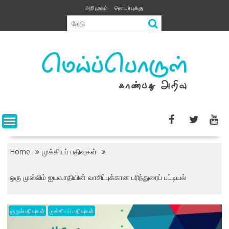
Skip
அறிமுகம்
தொடர்புக்கு
to
content
Home
முக்கியப் பதிவுகள்
ஒரு முஸ்லிம் ஐயவாதியின் வாசிப்புக்கான பரிந்துரைப் பட்டியல்
குறும்பதிவுகள்
முக்கியப் பதிவுகள்