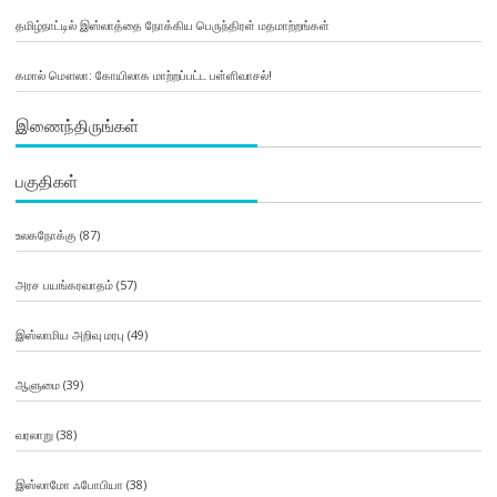
தமிழ்நாட்டில் இஸ்லாத்தை நோக்கிய பெருந்திரள் மதமாற்றங்கள்
கமால் மௌலா: கோயிலாக மாற்றப்பட்ட பள்ளிவாசல்!
இணைந்திருங்கள்
பகுதிகள்
உலகநோக்கு
(87)
அரச பயங்கரவாதம்
(57)
இஸ்லாமிய அறிவு மரபு
(49)
ஆளுமை
(39)
வரலாறு
(38)
இஸ்லாமோ ஃபோபியா
(38)