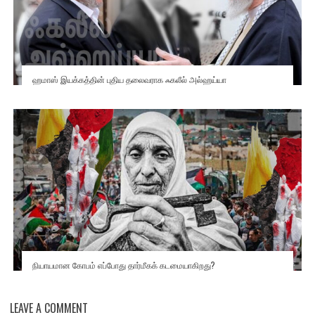
ஹமாஸ் இயக்கத்தின் புதிய தலைவராக ஃகலீல் அல்ஹய்யா
நியாயமான கோபம் எப்போது தார்மீகக் கடமையாகிறது?
LEAVE A COMMENT