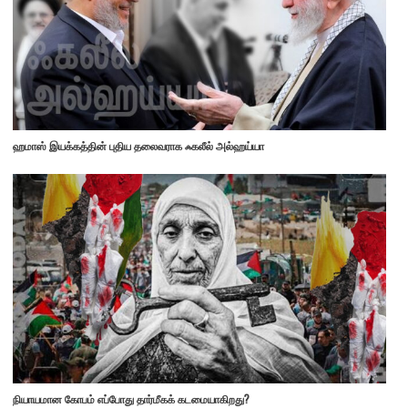
ஹமாஸ் இயக்கத்தின் புதிய தலைவராக ஃகலீல் அல்ஹய்யா
நியாயமான கோபம் எப்போது தார்மீகக் கடமையாகிறது?