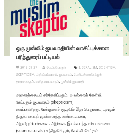
ஒரு முஸ்லிம் ஐயவாதியின் வாசிப்புக்கான
பரிந்துரைப் பட்டியல்
2018-09-27
மெய்ப்பொருள்
LIBERALISM
,
SCIENTISM
,
SKEPTICISM
,
அறிவியல்வாதம்
,
ஐயவாதம்
,
டேனியல் ஹகீகத்ஜூ
,
தாராளவாதம்
,
மனிதமையவாதம்
,
முஸ்லிம் ஐயவாதி
அனைத்தையும் சந்தேகிப்பதும், அவற்றைக் கேள்வி
கேட்பதும் ஐயவாதம் (skepticism)
எனப்படுகிறது. மேற்குலகச் சூழலில் இது பெருமளவு மதமும்
திருச்சபையும் முன்வைத்த உண்மைகளை,
அறவிழுமியங்களை, அறிவை, இயல்கடந்த விசயங்களை
(supernaturals) சந்தேகிக்கும், கேள்வி கேட்கும்