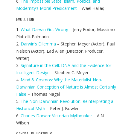
6.
The Impossible State: Islam, Politics, and
Modernity’s Moral Predicament
– Wael Hallaq
EVOLUTION
1.
What Darwin Got Wrong
– Jerry Fodor, Massimo
Piattelli-Palmarini
2.
Darwin’s Dilemma
– Stephen Meyer (Actor), Paul
Nelson (Actor), Lad Allen (Director, Producer,
Writer)
3.
Signature in the Cell: DNA and the Evidence for
Intelligent Design
– Stephen C. Meyer
4.
Mind & Cosmos: Why the Materialist Neo-
Darwinian Conception of Nature is Almost Certainly
False
– Thomas Nagel
5.
The Non-Darwinian Revolution: Reinterpreting a
Historical Myth
– Peter J. Bowler
6.
Charles Darwin: Victorian Mythmaker
– A.N.
Wilson
GENERAL PHILOSOPHY