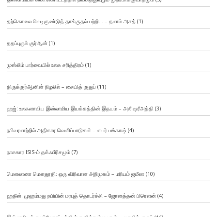
தற்கொலை வெடிகுண்டுத் தாக்குதல் பற்றி… – தலால் அசத்
(1)
ததப்புருல் குர்ஆன்
(1)
முஸ்லிம் பார்வையில் உலக சரித்திரம்
(1)
திருக்குர்ஆனின் நிழலில் – சையித் குதுப்
(11)
ஹஜ்: உலகளாவிய இஸ்லாமிய இயக்கத்தின் இதயம் – அலீ ஷரீஅத்தி
(3)
நபிவரலாற்றில் அதிகார வெளிப்பாடுகள் – ஸபர் பங்காஷ்
(4)
நாசகார ISIS-ம் தக்ஃபீரிசமும்
(7)
மௌலானா மௌதூதி: ஒரு விரிவான அறிமுகம் – மரியம் ஜமீலா
(10)
ஹதீஸ்: முஹம்மது நபியின் மரபுத் தொடர்ச்சி – ஜோனத்தன் பிரௌன்
(4)