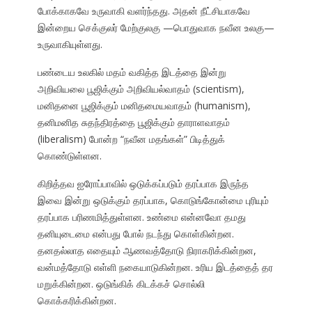
போக்காகவே உருவாகி வளர்ந்தது. அதன் நீட்சியாகவே
இன்றைய செக்குலர் மேற்குலகு —பொதுவாக நவீன உலகு—
உருவாகியுள்ளது.
பண்டைய உலகில் மதம் வகித்த இடத்தை இன்று
அறிவியலை பூஜிக்கும் அறிவியல்வாதம் (scientism),
மனிதனை பூஜிக்கும் மனிதமையவாதம் (humanism),
தனிமனித சுதந்திரத்தை பூஜிக்கும் தாராளவாதம்
(liberalism) போன்ற “நவீன மதங்கள்” பிடித்துக்
கொண்டுள்ளன.
கிறித்தவ ஐரோப்பாவில் ஒடுக்கப்படும் தரப்பாக இருந்த
இவை இன்று ஒடுக்கும் தரப்பாக, கொடுங்கோன்மை புரியும்
தரப்பாக பரிணமித்துள்ளன. உண்மை என்னவோ தமது
தனியுடைமை என்பது போல் நடந்து கொள்கின்றன.
தனதல்லாத எதையும் ஆணவத்தோடு நிராகரிக்கின்றன,
வன்மத்தோடு எள்ளி நகையாடுகின்றன. உரிய இடத்தைத் தர
மறுக்கின்றன. ஒடுங்கிக் கிடக்கச் சொல்லி
கொக்கரிக்கின்றன.