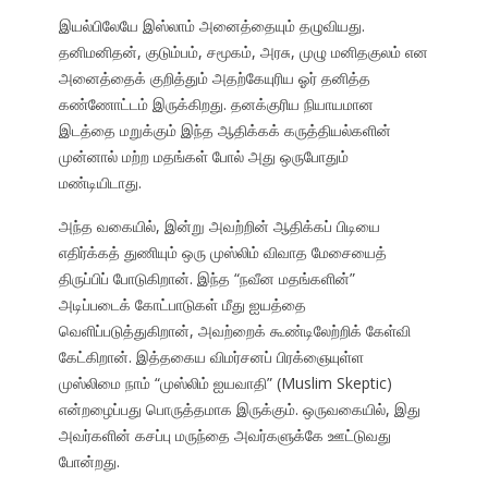
இயல்பிலேயே இஸ்லாம் அனைத்தையும் தழுவியது.
தனிமனிதன், குடும்பம், சமூகம், அரசு, முழு மனிதகுலம் என
அனைத்தைக் குறித்தும் அதற்கேயுரிய ஓர் தனித்த
கண்ணோட்டம் இருக்கிறது. தனக்குரிய நியாயமான
இடத்தை மறுக்கும் இந்த ஆதிக்கக் கருத்தியல்களின்
முன்னால் மற்ற மதங்கள் போல் அது ஒருபோதும்
மண்டியிடாது.
அந்த வகையில், இன்று அவற்றின் ஆதிக்கப் பிடியை
எதிர்க்கத் துணியும் ஒரு முஸ்லிம் விவாத மேசையைத்
திருப்பிப் போடுகிறான். இந்த “நவீன மதங்களின்”
அடிப்படைக் கோட்பாடுகள் மீது ஐயத்தை
வெளிப்படுத்துகிறான், அவற்றைக் கூண்டிலேற்றிக் கேள்வி
கேட்கிறான். இத்தகைய விமர்சனப் பிரக்ஞையுள்ள
முஸ்லிமை நாம் “முஸ்லிம் ஐயவாதி” (Muslim Skeptic)
என்றழைப்பது பொருத்தமாக இருக்கும். ஒருவகையில், இது
அவர்களின் கசப்பு மருந்தை அவர்களுக்கே ஊட்டுவது
போன்றது.