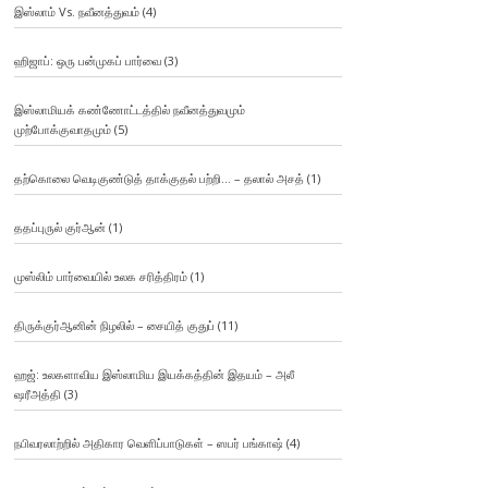
இஸ்லாம் Vs. நவீனத்துவம்
(4)
ஹிஜாப்: ஒரு பன்முகப் பார்வை
(3)
இஸ்லாமியக் கண்ணோட்டத்தில் நவீனத்துவமும்
முற்போக்குவாதமும்
(5)
தற்கொலை வெடிகுண்டுத் தாக்குதல் பற்றி… – தலால் அசத்
(1)
ததப்புருல் குர்ஆன்
(1)
முஸ்லிம் பார்வையில் உலக சரித்திரம்
(1)
திருக்குர்ஆனின் நிழலில் – சையித் குதுப்
(11)
ஹஜ்: உலகளாவிய இஸ்லாமிய இயக்கத்தின் இதயம் – அலீ
ஷரீஅத்தி
(3)
நபிவரலாற்றில் அதிகார வெளிப்பாடுகள் – ஸபர் பங்காஷ்
(4)