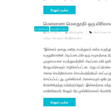
மேலும் படிக்க
மௌலானா மௌதூதி: ஒரு விரிவான அற
கட்டுரைகள்
மொழிபெயர்ப்பு
2017-02-11
மரியம் ஜமீலா
அபுல் அஃலா 
ராபிதா அல் ஆலம் அல் இஸ்லாமியா
“இஸ்லாம் தனது மனித சமத்துவம் என்ற கருத்
கருதுகோளின் அடிப்படையில் ஒரு சமூகத்தை நி
முழுமையான சமத்துவத்தின் அடிப்படையில் ஒன்
வேறுபாடுகளும் அழிக்கப்பட்டன. அது மட்டுமல
அதை வெற்றிகரமாக செயல்படுத்தியும் காட்டியத
செய்யப்பட்டது. முஸ்லிம்கள் அனைவரும் ஒரே குடும
மேற்கிலிருந்து வந்திருப்பினும்- இஸ்லாத்தை ஏ
மாறிவிடுவார்; மேலும் பிற முஸ்லிம்களைப் போன
மேலும் படிக்க