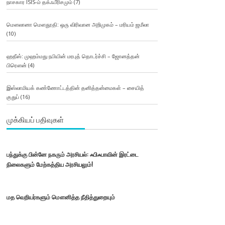
நாசகார ISIS-ம் தக்ஃபீரிசமும்
(7)
மௌலானா மௌதூதி: ஒரு விரிவான அறிமுகம் – மரியம் ஜமீலா
(10)
ஹதீஸ்: முஹம்மது நபியின் மரபுத் தொடர்ச்சி – ஜோனத்தன்
பிரௌன்
(4)
இஸ்லாமியக் கண்ணோட்டத்தின் தனித்தன்மைகள் – சையித்
குதுப்
(16)
முக்கியப் பதிவுகள்
பந்துக்கு பின்னே நகரும் அரசியல்: ஃபிஃபாவின் இரட்டை
நிலைகளும் மேற்கத்திய அரசியலும்!
மத வெறியர்களும் மௌனித்த நீதித்துறையும்