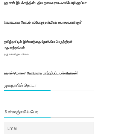
ஹமாஸ் இயக்கத்தின் புதிய தலைவராக ஃகலீல் அல்ஹய்யா
நியாயமான கோபம் எப்போது தார்மீகக் கடமையாகிறது?
தமிழ்நாட்டில் இஸ்லாத்தை நோக்கிய பெருந்திரள்
மதமாற்றங்கள்
ஒரு வரலாற்றுப் பார்வை
கமால் மௌலா: கோயிலாக மாற்றப்பட்ட பள்ளிவாசல்!
முகநூலில் தொடர
மின்னஞ்சலில் பெற