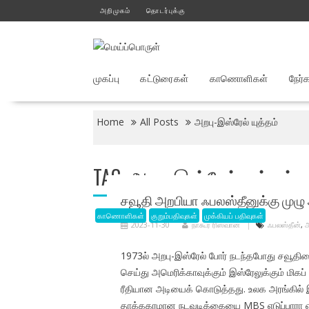
Skip
அறிமுகம்
தொடர்புக்கு
to
content
முகப்பு
கட்டுரைகள்
காணொளிகள்
நேர்
Home
All Posts
அறபு-இஸ்ரேல் யுத்தம்
TAG:
அறபு-இஸ்ரேல் யுத்தம்
சவூதி அறபியா ஃபலஸ்தீனுக்கு முழ
காணொளிகள்
குறும்பதிவுகள்
முக்கியப் பதிவுகள்
2023-11-30
நாகூர் ரிஸ்வான்
ஃபலஸ்தீன்
,
அ
1973ல் அறபு-இஸ்ரேல் போர் நடந்தபோது சவூதி
செய்து அமெரிக்காவுக்கும் இஸ்ரேலுக்கும் மிக
ரீதியான அடியைக் கொடுத்தது. உலக அரங்கில் 
தாக்ககரமான நடவடிக்கையை MBS எடுப்பாரா என்