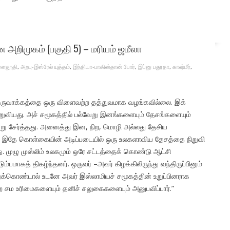
ிமுகம் (பகுதி 5) – மரியம் ஜமீலா
மௌதூதி
,
அறபு-இஸ்ரேல் யுத்தம்
,
இந்தியா-பாகிஸ்தான் போர்
,
இப்னு பதூதா
,
காஷ்மீர்
,
துருவாக்கத்தை ஒரு விளைவற்ற தத்துவமாக வழங்கவில்லை. இக்
றுவியது. அச் சமூகத்தில் பல்வேறு இனங்களையும் தேசங்களையும்
று சேர்த்தது. அனைத்து இன, நிற, மொழி அல்லது தேசிய
்ல. இதே கொள்கையின் அடிப்படையில் ஒரு உலகளாவிய தேசத்தை நிறுவி
ு. முழு முஸ்லிம் உலகமும் ஒரே சட்டத்தைக் கொண்டு ஆட்சி
்பமாகத் திகழ்ந்தனர். ஒருவர் –அவர் கிழக்கிலிருந்து வந்திருப்பினும்
ற்றுக்கொண்டால் உடனே அவர் இஸ்லாமியச் சமூகத்தின் உறுப்பினராக
்றே சம உரிமைகளையும் தனிச் சலுகைகளையும் அனுபவிப்பார்.”