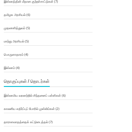
இஸ்லாத்தின் மீதான குற்றச்சாட்டுகள்
(7)
தமிழக அரசியல்
(6)
முதலாளித்துவம்
(5)
மாற்று அரசியல்
(5)
பொருளாதாரம்
(4)
இஸ்லாம்
(4)
தொகுப்புகள் / தொடர்கள்
இஸ்லாமிய வரலாற்றில் சிந்தனைப் பள்ளிகள்
(6)
காலனிய எதிர்ப்புப் போரில் முஸ்லிம்கள்
(2)
தாராளவாதத்தைக் கட்டுடைத்தல்
(7)