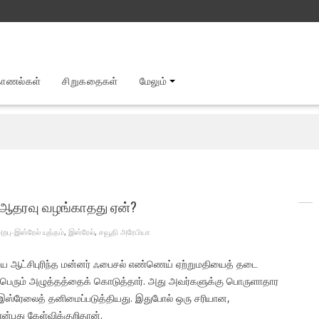
காணல்கள்
சிறுகதைகள்
மேலும்
ு ஆதரவு வழங்காதது ஏன்?
றபு-இஸ்ரேல் யுத்தம்
,
இஸ்ரேல்
,
சவூதி அரேபியா
யை ஆட்சிபுரிந்த மன்னர் ஃபைசல் எண்ணெய் ஏற்றுமதியைத் தடை
ப் பெரும் அழுத்தத்தைக் கொடுத்தார். அது அவர்களுக்கு பொருளாதார
இஸ்ரேலைத் தனிமைப்படுத்தியது. இதுபோல் ஒரு சரியான,
பது கேள்விக்குறிதான்.