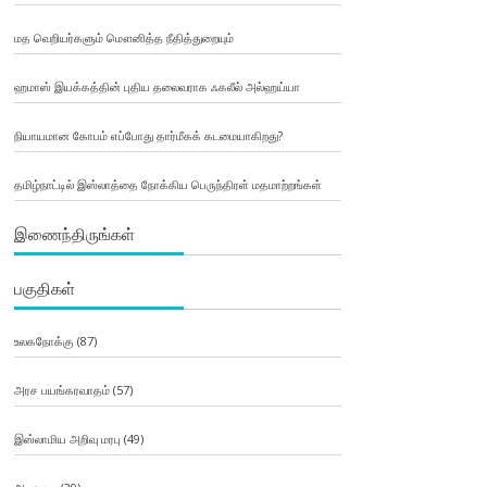
மத வெறியர்களும் மௌனித்த நீதித்துறையும்
ஹமாஸ் இயக்கத்தின் புதிய தலைவராக ஃகலீல் அல்ஹய்யா
நியாயமான கோபம் எப்போது தார்மீகக் கடமையாகிறது?
தமிழ்நாட்டில் இஸ்லாத்தை நோக்கிய பெருந்திரள் மதமாற்றங்கள்
இணைந்திருங்கள்
பகுதிகள்
உலகநோக்கு
(87)
அரச பயங்கரவாதம்
(57)
இஸ்லாமிய அறிவு மரபு
(49)