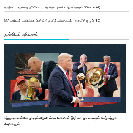
ஹதீஸ்: முஹம்மது நபியின் மரபுத் தொடர்ச்சி – ஜோனத்தன் பிரௌன்
(4)
இஸ்லாமியக் கண்ணோட்டத்தின் தனித்தன்மைகள் – சையித் குதுப்
(16)
முக்கியப் பதிவுகள்
பந்துக்கு பின்னே நகரும் அரசியல்: ஃபிஃபாவின் இரட்டை நிலைகளும் மேற்கத்திய
அரசியலும்!