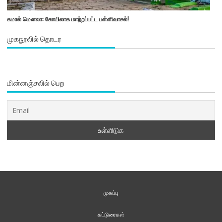
கமால் மௌலா: கோயிலாக மாற்றப்பட்ட பள்ளிவாசல்!
முகநூலில் தொடர
மின்னஞ்சலில் பெற
முகப்பு
கட்டுரைகள்