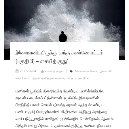
இறைவனிடமிருந்து வந்த கண்ணோட்டம்
(பகுதி 3) – சையித் குதுப்
2017-04-04
சையித் குதுப்
அலெக்சிஸ் கேரல்
,
இஸ்லாமிய
கண்ணோட்டத்தின் தனித்தன்மைகள்
,
மனித உடற்கூறியல்
மனிதன் பூமியில் நிறைவேற்ற வேண்டிய பணிக்கேற்பவே
அவன் படைக்கப்பட்டுள்ளான். (பூமியில் இறைவனின்
பிரதிநிதியாகச் செயல்படுவதே அவன் ஆற்ற வேண்டிய
பணியாகும்) பொருள்களின் விதிகளை அறிந்து அவற்றை
வசப்படுத்துவதில் மனிதன் முன்னேறிச் செல்கிறான். ஆனால்
அதேபோன்று அவனால் தன்னைக்குறித்த உண்மைநிலையை