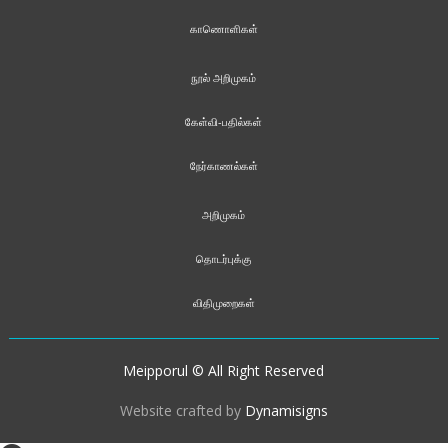
காணொளிகள்
நூல் அறிமுகம்
கேள்வி-பதில்கள்
நேர்காணல்கள்
அறிமுகம்
தொடர்புக்கு
விதிமுறைகள்
Meipporul © All Right Reserved
Website crafted by
Dynamisigns