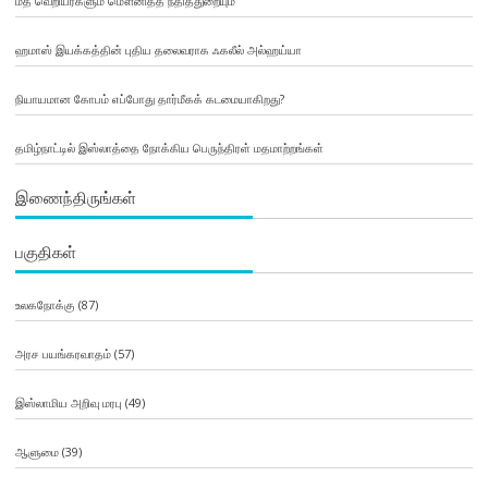
மத வெறியர்களும் மௌனித்த நீதித்துறையும்
ஹமாஸ் இயக்கத்தின் புதிய தலைவராக ஃகலீல் அல்ஹய்யா
நியாயமான கோபம் எப்போது தார்மீகக் கடமையாகிறது?
தமிழ்நாட்டில் இஸ்லாத்தை நோக்கிய பெருந்திரள் மதமாற்றங்கள்
இணைந்திருங்கள்
பகுதிகள்
உலகநோக்கு
(87)
அரச பயங்கரவாதம்
(57)
இஸ்லாமிய அறிவு மரபு
(49)
ஆளுமை
(39)