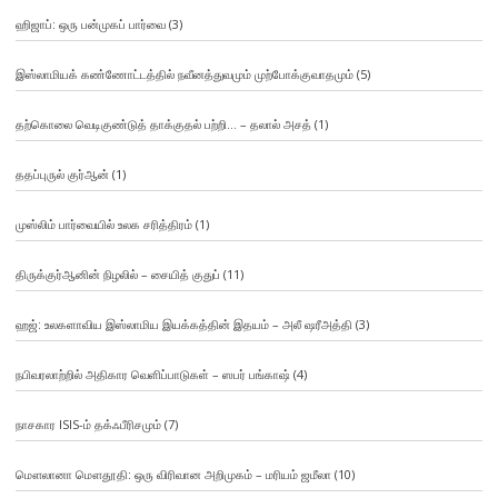
ஹிஜாப்: ஒரு பன்முகப் பார்வை
(3)
இஸ்லாமியக் கண்ணோட்டத்தில் நவீனத்துவமும் முற்போக்குவாதமும்
(5)
தற்கொலை வெடிகுண்டுத் தாக்குதல் பற்றி… – தலால் அசத்
(1)
ததப்புருல் குர்ஆன்
(1)
முஸ்லிம் பார்வையில் உலக சரித்திரம்
(1)
திருக்குர்ஆனின் நிழலில் – சையித் குதுப்
(11)
ஹஜ்: உலகளாவிய இஸ்லாமிய இயக்கத்தின் இதயம் – அலீ ஷரீஅத்தி
(3)
நபிவரலாற்றில் அதிகார வெளிப்பாடுகள் – ஸபர் பங்காஷ்
(4)
நாசகார ISIS-ம் தக்ஃபீரிசமும்
(7)
மௌலானா மௌதூதி: ஒரு விரிவான அறிமுகம் – மரியம் ஜமீலா
(10)