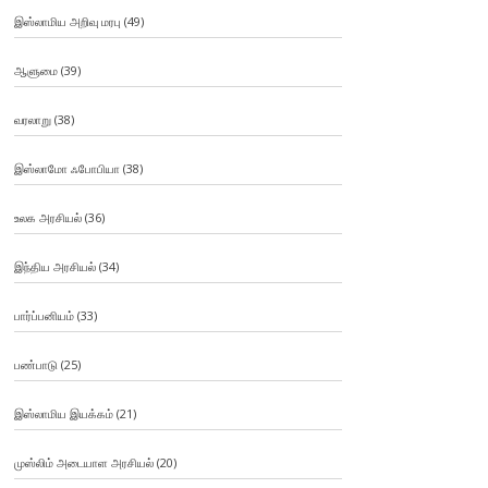
இஸ்லாமிய அறிவு மரபு
(49)
ஆளுமை
(39)
வரலாறு
(38)
இஸ்லாமோ ஃபோபியா
(38)
உலக அரசியல்
(36)
இந்திய அரசியல்
(34)
பார்ப்பனியம்
(33)
பண்பாடு
(25)
இஸ்லாமிய இயக்கம்
(21)
முஸ்லிம் அடையாள அரசியல்
(20)