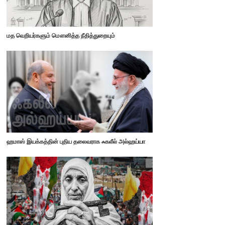
மத வெறியர்களும் மௌனித்த நீதித்துறையும்
ஹமாஸ் இயக்கத்தின் புதிய தலைவராக ஃகலீல் அல்ஹய்யா