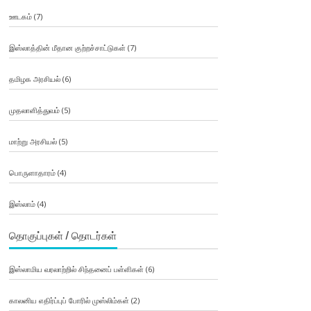
ஊடகம்
(7)
இஸ்லாத்தின் மீதான குற்றச்சாட்டுகள்
(7)
தமிழக அரசியல்
(6)
முதலாளித்துவம்
(5)
மாற்று அரசியல்
(5)
பொருளாதாரம்
(4)
இஸ்லாம்
(4)
தொகுப்புகள் / தொடர்கள்
இஸ்லாமிய வரலாற்றில் சிந்தனைப் பள்ளிகள்
(6)
காலனிய எதிர்ப்புப் போரில் முஸ்லிம்கள்
(2)