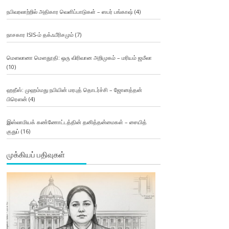
நபிவரலாற்றில் அதிகார வெளிப்பாடுகள் – ஸபர் பங்காஷ்
(4)
நாசகார ISIS-ம் தக்ஃபீரிசமும்
(7)
மௌலானா மௌதூதி: ஒரு விரிவான அறிமுகம் – மரியம் ஜமீலா
(10)
ஹதீஸ்: முஹம்மது நபியின் மரபுத் தொடர்ச்சி – ஜோனத்தன்
பிரௌன்
(4)
இஸ்லாமியக் கண்ணோட்டத்தின் தனித்தன்மைகள் – சையித்
குதுப்
(16)
முக்கியப் பதிவுகள்