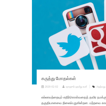
கருத்து மோதல்கள்
2020-02-02
ஷாஹுல் ஹமீது உமரீ
அஹ்மது 
எல்லாவற்றையும் எதிர்கொள்வதைத் தவிர நமக்க
தகுதியானவை நிலைபெறுகின்றன. மற்றவை கால வெ