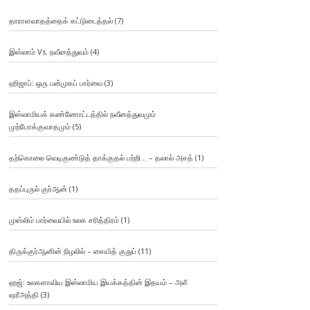
தாராளவாதத்தைக் கட்டுடைத்தல்
(7)
இஸ்லாம் Vs. நவீனத்துவம்
(4)
ஹிஜாப்: ஒரு பன்முகப் பார்வை
(3)
இஸ்லாமியக் கண்ணோட்டத்தில் நவீனத்துவமும்
முற்போக்குவாதமும்
(5)
தற்கொலை வெடிகுண்டுத் தாக்குதல் பற்றி… – தலால் அசத்
(1)
ததப்புருல் குர்ஆன்
(1)
முஸ்லிம் பார்வையில் உலக சரித்திரம்
(1)
திருக்குர்ஆனின் நிழலில் – சையித் குதுப்
(11)
ஹஜ்: உலகளாவிய இஸ்லாமிய இயக்கத்தின் இதயம் – அலீ
ஷரீஅத்தி
(3)