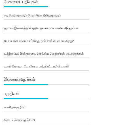
அண்மைப் பதிவுகள்
மத வெறியர்களும் மௌனித்த நீதித்துறையும்
ஹமாஸ் இயக்கத்தின் புதிய தலைவராக ஃகலீல் அல்ஹய்யா
நியாயமான கோபம் எப்போது தார்மீகக் கடமையாகிறது?
தமிழ்நாட்டில் இஸ்லாத்தை நோக்கிய பெருந்திரள் மதமாற்றங்கள்
கமால் மௌலா: கோயிலாக மாற்றப்பட்ட பள்ளிவாசல்!
இணைந்திருங்கள்
பகுதிகள்
உலகநோக்கு
(87)
அரச பயங்கரவாதம்
(57)