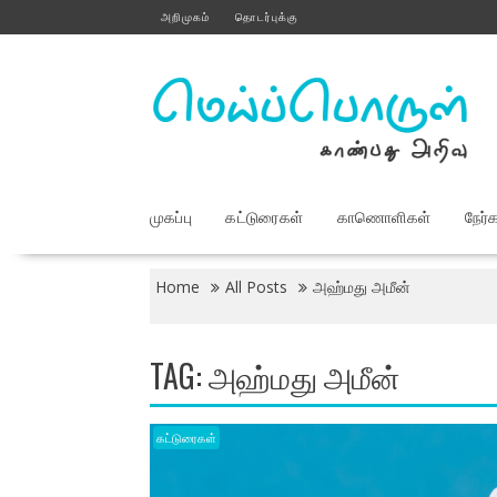
Skip
அறிமுகம்
தொடர்புக்கு
to
content
முகப்பு
கட்டுரைகள்
காணொளிகள்
நேர்
Home
All Posts
அஹ்மது அமீன்
TAG:
அஹ்மது அமீன்
கட்டுரைகள்