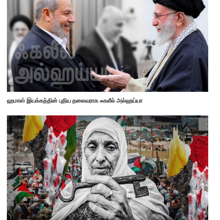
ஹமாஸ் இயக்கத்தின் புதிய தலைவராக ஃகலீல் அல்ஹய்யா