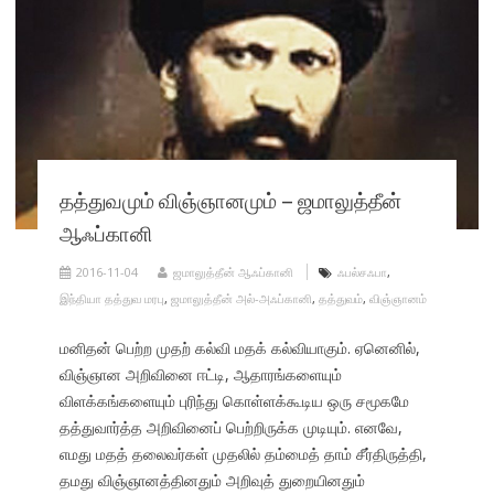
தத்துவமும் விஞ்ஞானமும் – ஜமாலுத்தீன்
ஆஃப்கானி
2016-11-04
ஜமாலுத்தீன் ஆஃப்கானி
ஃபல்சஃபா
,
இந்தியா தத்துவ மரபு
,
ஜமாலுத்தீன் அல்-அஃப்கானி
,
தத்துவம்
,
விஞ்ஞானம்
மனிதன் பெற்ற முதற் கல்வி மதக் கல்வியாகும். ஏனெனில்,
விஞ்ஞான அறிவினை ஈட்டி, ஆதாரங்களையும்
விளக்கங்களையும் புரிந்து கொள்ளக்கூடிய ஒரு சமூகமே
தத்துவார்த்த அறிவினைப் பெற்றிருக்க முடியும். எனவே,
எமது மதத் தலைவர்கள் முதலில் தம்மைத் தாம் சீர்திருத்தி,
தமது விஞ்ஞானத்தினதும் அறிவுத் துறையினதும்