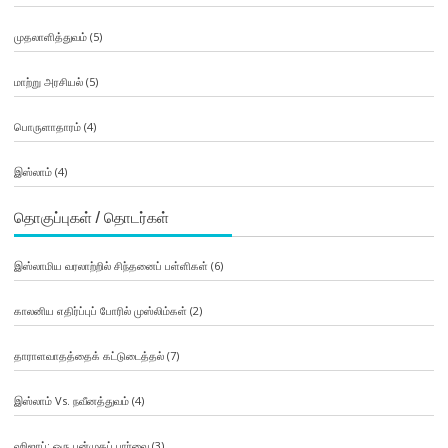
முதலாளித்துவம்
(5)
மாற்று அரசியல்
(5)
பொருளாதாரம்
(4)
இஸ்லாம்
(4)
தொகுப்புகள் / தொடர்கள்
இஸ்லாமிய வரலாற்றில் சிந்தனைப் பள்ளிகள்
(6)
காலனிய எதிர்ப்புப் போரில் முஸ்லிம்கள்
(2)
தாராளவாதத்தைக் கட்டுடைத்தல்
(7)
இஸ்லாம் Vs. நவீனத்துவம்
(4)
ஹிஜாப்: ஒரு பன்முகப் பார்வை
(3)