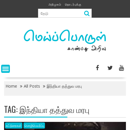
Skip
அறிமுகம்
தொடர்புக்கு
to
content
Home
All Posts
இந்தியா தத்துவ மரபு
TAG:
இந்தியா தத்துவ மரபு
கட்டுரைகள்
மொழிபெயர்ப்பு