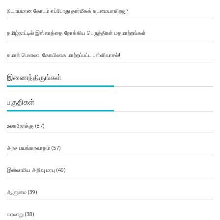
நியாயமான கோபம் எப்போது தார்மீகக் கடமையாகிறது?
தமிழ்நாட்டில் இஸ்லாத்தை நோக்கிய பெருந்திரள் மதமாற்றங்கள்
கமால் மௌலா: கோயிலாக மாற்றப்பட்ட பள்ளிவாசல்!
இணைந்திருங்கள்
பகுதிகள்
உலகநோக்கு
(87)
அரச பயங்கரவாதம்
(57)
இஸ்லாமிய அறிவு மரபு
(49)
ஆளுமை
(39)
வரலாறு
(38)