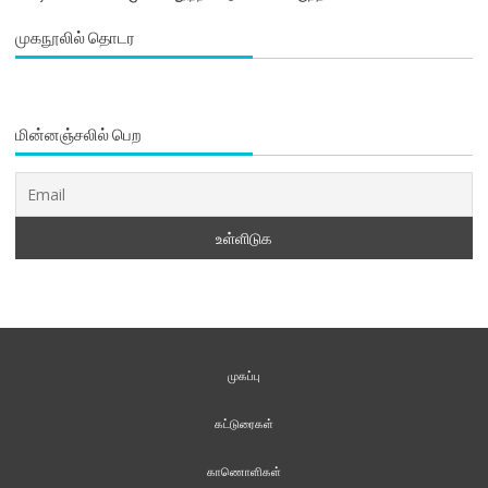
முகநூலில் தொடர
மின்னஞ்சலில் பெற
முகப்பு
கட்டுரைகள்
காணொளிகள்