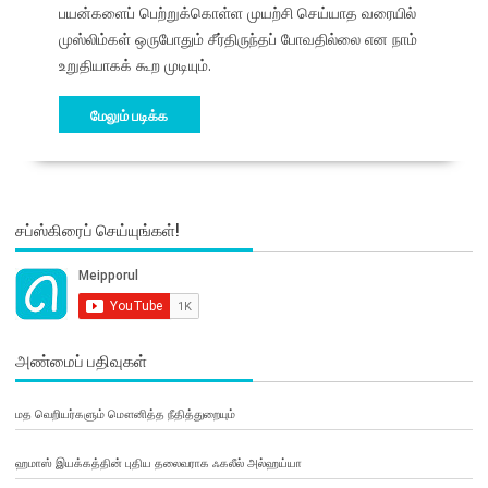
பயன்களைப் பெற்றுக்கொள்ள முயற்சி செய்யாத வரையில்
முஸ்லிம்கள் ஒருபோதும் சீர்திருந்தப் போவதில்லை என நாம்
உறுதியாகக் கூற முடியும்.
மேலும் படிக்க
சப்ஸ்கிரைப் செய்யுங்கள்!
அண்மைப் பதிவுகள்
மத வெறியர்களும் மௌனித்த நீதித்துறையும்
ஹமாஸ் இயக்கத்தின் புதிய தலைவராக ஃகலீல் அல்ஹய்யா