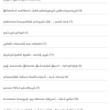
இஸ்லாமியக் கண்ணோட்டத்தில் நவீனத்துவமும் முற்போக்குவாதமும்
(5)
தற்கொலை வெடிகுண்டுத் தாக்குதல் பற்றி… – தலால் அசத்
(1)
ததப்புருல் குர்ஆன்
(1)
முஸ்லிம் பார்வையில் உலக சரித்திரம்
(1)
திருக்குர்ஆனின் நிழலில் – சையித் குதுப்
(11)
ஹஜ்: உலகளாவிய இஸ்லாமிய இயக்கத்தின் இதயம் – அலீ ஷரீஅத்தி
(3)
நபிவரலாற்றில் அதிகார வெளிப்பாடுகள் – ஸபர் பங்காஷ்
(4)
நாசகார ISIS-ம் தக்ஃபீரிசமும்
(7)
மௌலானா மௌதூதி: ஒரு விரிவான அறிமுகம் – மரியம் ஜமீலா
(10)
ஹதீஸ்: முஹம்மது நபியின் மரபுத் தொடர்ச்சி – ஜோனத்தன் பிரௌன்
(4)