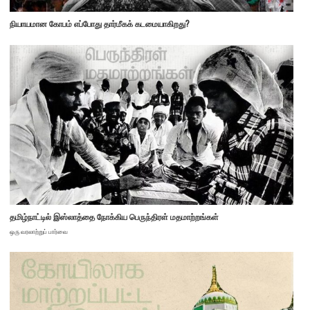
நியாயமான கோபம் எப்போது தார்மீகக் கடமையாகிறது?
தமிழ்நாட்டில் இஸ்லாத்தை நோக்கிய பெருந்திரள் மதமாற்றங்கள்
ஒரு வரலாற்றுப் பார்வை