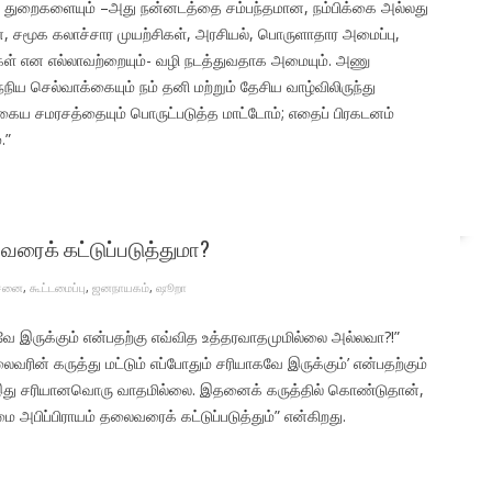
த் துறைகளையும் –அது நன்னடத்தை சம்பந்தமான, நம்பிக்கை அல்லது
, சமூக கலாச்சார முயற்சிகள், அரசியல், பொருளாதார அமைப்பு,
்புகள் என எல்லாவற்றையும்- வழி நடத்துவதாக அமையும். அணு
ிய செல்வாக்கையும் நம் தனி மற்றும் தேசிய வாழ்விலிருந்து
கைய சமரசத்தையும் பொருட்படுத்த மாட்டோம்; எதைப் பிரகடனம்
.”
வரைக் கட்டுப்படுத்துமா?
சனை
,
கூட்டமைப்பு
,
ஜனநாயகம்
,
ஷூறா
கவே இருக்கும் என்பதற்கு எவ்வித உத்தரவாதமுமில்லை அல்லவா?!”
ைவரின் கருத்து மட்டும் எப்போதும் சரியாகவே இருக்கும்’ என்பதற்கும்
இது சரியானவொரு வாதமில்லை. இதனைக் கருத்தில் கொண்டுதான்,
மை அபிப்பிராயம் தலைவரைக் கட்டுப்படுத்தும்” என்கிறது.