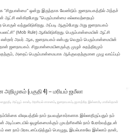
 ”சிறுபான்மை” ஒன்று இருந்தாக வேண்டும். ஜனநாயகத்தில் அந்தச்
ன் ஆட்சி என்கிறபோது ”பெரும்பான்மை எல்லாவற்றையும்
்ற பொருள் வந்துவிடுகிறது. அப்படி ஆகும்போது அது ஜனநாயகம்
லாட்சி” (Mob Rule) ஆகிவிடுகிறது. பெரும்பான்மையின் ஆட்சி
 என்றார் அவர். ஆக, ஜனநாயகம் என்பது வெறும் பெரும்பான்மையின்
ுதான் ஜனநாயகம். சிறுபான்மையினருக்கு முழுச் சுதந்திரமும்
ுவதற்கும், அதைப் பெரும்பான்மையாக ஆக்குவதற்குமான முழு வாய்ப்பும்
ிமுகம் (பகுதி 4) – மரியம் ஜமீலா
மௌதூதி
,
அய்யூப் கான்
,
அரசியல் சாசனம்
,
ஜனநாயகம்
,
ஜமாத்தே இஸ்லாமி
,
பாகிஸ்தான்
நம்பிக்கை விஷயத்தில் நாம் நயவஞ்சகர்களாக இல்லாதிருப்பதும் நம்
ிப்படையில் ஒழுங்கமைக்கும் முயற்சிகளில் நாம் பேரார்வத்துடன்
்கம் என நாம் பிரகடனப்படுத்தும் பொழுது, இயல்பாகவே இஸ்லாம் தான்,