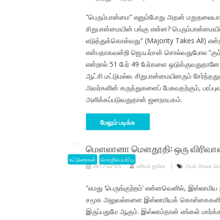
”பெரும்பான்மை” எனும்போது அதன் மறுதலையாக
சிறுபான்மையின் பங்கு என்ன? பெரும்பான்மையி
எடுத்துக்கொள்வது” (Majority Takes All) என
என்பதாகவன்றி ஜெஃபர்சன் சொல்வதுபோல ”கும்ப
என்றால் 51 பேர் 49 பேர்களை ஒடுக்குவதுதானே
ஆட்சி மட்டுமல்ல. சிறுபான்மையினரும் சேர்ந்தத
அவர்களின் கருத்துகளைப் பேசுவதற்கும், பரப்ப
அளிக்கப்படுவதுதான் ஜனநாயகம்.
மேலும் படிக்க
மௌலானா மௌதூதி: ஒரு விரிவான அற
கட்டுரைகள்
மொழிபெயர்ப்பு
2017-02-05
மரியம் ஜமீலா
அபுல் அஃலா 
“எமது ‘பெருங்குற்றம்’ என்னவெனில், இஸ்லாமிய 
சமூக அலுவல்களை இஸ்லாமியக் கொள்கைகளின் அட
இருப்பதுமே ஆகும். இஸ்லாம்தான் எங்கள் மார்க