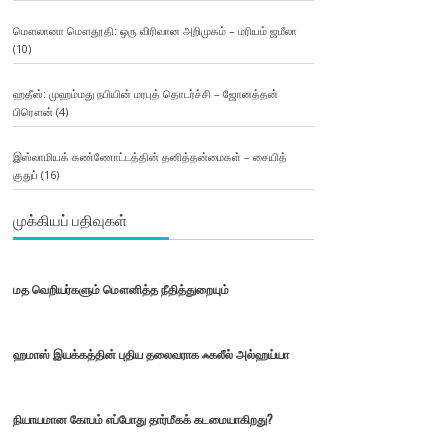
மௌலானா மௌதூதி: ஒரு விரிவான அறிமுகம் – மரியம் ஜமீலா
(10)
ஹதீஸ்: முஹம்மது நபியின் மரபுத் தொடர்ச்சி – ஜோனத்தன்
பிரௌன்
(4)
இஸ்லாமியக் கண்ணோட்டத்தின் தனித்தன்மைகள் – சையித்
குதுப்
(16)
முக்கியப் பதிவுகள்
மத வெறியர்களும் மௌனித்த நீதித்துறையும்
ஹமாஸ் இயக்கத்தின் புதிய தலைவராக ஃகலீல் அல்ஹய்யா
நியாயமான கோபம் எப்போது தார்மீகக் கடமையாகிறது?