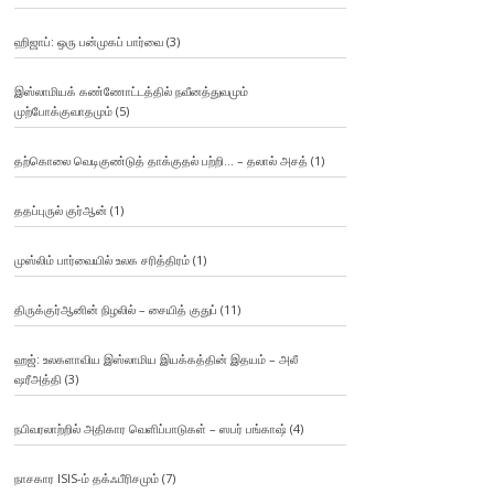
ஹிஜாப்: ஒரு பன்முகப் பார்வை
(3)
இஸ்லாமியக் கண்ணோட்டத்தில் நவீனத்துவமும்
முற்போக்குவாதமும்
(5)
தற்கொலை வெடிகுண்டுத் தாக்குதல் பற்றி… – தலால் அசத்
(1)
ததப்புருல் குர்ஆன்
(1)
முஸ்லிம் பார்வையில் உலக சரித்திரம்
(1)
திருக்குர்ஆனின் நிழலில் – சையித் குதுப்
(11)
ஹஜ்: உலகளாவிய இஸ்லாமிய இயக்கத்தின் இதயம் – அலீ
ஷரீஅத்தி
(3)
நபிவரலாற்றில் அதிகார வெளிப்பாடுகள் – ஸபர் பங்காஷ்
(4)
நாசகார ISIS-ம் தக்ஃபீரிசமும்
(7)