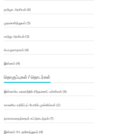
தமிழக அரசியல்
(6)
முதலாளித்துவம்
(5)
மாற்று அரசியல்
(5)
பொருளாதாரம்
(4)
இஸ்லாம்
(4)
தொகுப்புகள் / தொடர்கள்
இஸ்லாமிய வரலாற்றில் சிந்தனைப் பள்ளிகள்
(6)
காலனிய எதிர்ப்புப் போரில் முஸ்லிம்கள்
(2)
தாராளவாதத்தைக் கட்டுடைத்தல்
(7)
இஸ்லாம் Vs. நவீனத்துவம்
(4)