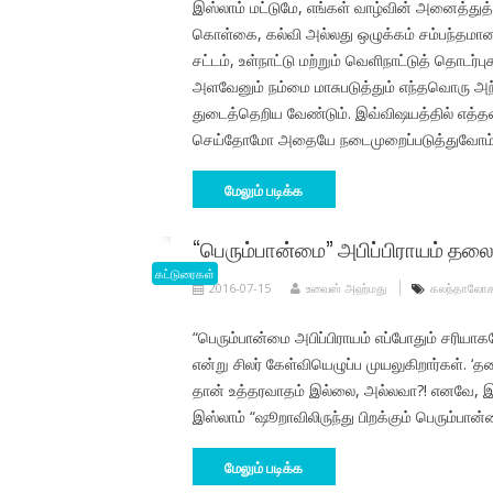
இஸ்லாம் மட்டுமே, எங்கள் வாழ்வின் அனைத்து
கொள்கை, கல்வி அல்லது ஒழுக்கம் சம்பந்தமான
சட்டம், உள்நாட்டு மற்றும் வெளிநாட்டுத் தொடர
அளவேனும் நம்மை மாசுபடுத்தும் எந்தவொரு அந்ந
துடைத்தெறிய வேண்டும். இவ்விஷயத்தில் எத்த
செய்தோமோ அதையே நடைமுறைப்படுத்துவோம்
மேலும் படிக்க
“பெரும்பான்மை” அபிப்பிராயம் தலை
கட்டுரைகள்
2016-07-15
உவைஸ் அஹ்மது
கலந்தாலோ
“பெரும்பான்மை அபிப்பிராயம் எப்போதும் சரியா
என்று சிலர் கேள்வியெழுப்ப முயலுகிறார்கள். ‘தல
தான் உத்தரவாதம் இல்லை, அல்லவா?! எனவே, 
இஸ்லாம் “ஷூறாவிலிருந்து பிறக்கும் பெரும்பான்
மேலும் படிக்க