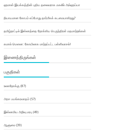
ஹமாஸ் இயக்கத்தின் புதிய தலைவராக ஃகலீல் அல்ஹய்யா
நியாயமான கோபம் எப்போது தார்மீகக் கடமையாகிறது?
தமிழ்நாட்டில் இஸ்லாத்தை நோக்கிய பெருந்திரள் மதமாற்றங்கள்
கமால் மௌலா: கோயிலாக மாற்றப்பட்ட பள்ளிவாசல்!
இணைந்திருங்கள்
பகுதிகள்
உலகநோக்கு
(87)
அரச பயங்கரவாதம்
(57)
இஸ்லாமிய அறிவு மரபு
(49)
ஆளுமை
(39)