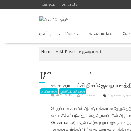
Skip
அறிமுகம்
தொடர்புக்கு
to
content
முகப்பு
கட்டுரைகள்
காணொளிகள்
நேர்
Home
All Posts
ஜனநாயகம்
TAG:
ஜனநாயகம்
உலக குடியாட்சி தினம்: ஜனநாயகத்தி
கட்டுரைகள்
முக்கியப் பதிவுகள்
2021-09-15
அ. மார்க்ஸ்
சிறுபான்மை
,
ஜன
பெரும்பான்மையின் ஆட்சி, மக்களால் தேர்ந்தெடு
கையளிக்கப்படுவது, கருத்தொருமிப்பின் அடிப்
Governance) முதலியவற்றை நாம் ஜனநாயகத்த
பல தத்துவார்த்தப் பிரச்னைகளை உள்ளடக்கியுள