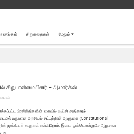
காணல்கள்
சிறுகதைகள்
மேலும்
ல் சிறுபான்மையினர் – அ.மார்க்ஸ்
நாயகம்
க்கப்பட்ட பிரதிநிதிகளின் கையில் ஆட்சி அதிகாரம்
படையில் உருவான அரசியல் சட்டத்தின் ஆளுகை (Constitutional
ின் முக்கியக் கூறுகள் என்கிறோம். இவை ஒவ்வொன்றுமே ஆழமான
்ளன.