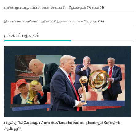
ஹதீஸ்: முஹம்மது நபியின் மரபுத் தொடர்ச்சி – ஜோனத்தன் பிரௌன்
(4)
இஸ்லாமியக் கண்ணோட்டத்தின் தனித்தன்மைகள் – சையித் குதுப்
(16)
முக்கியப் பதிவுகள்
பந்துக்கு பின்னே நகரும் அரசியல்: ஃபிஃபாவின் இரட்டை நிலைகளும் மேற்கத்திய
அரசியலும்!