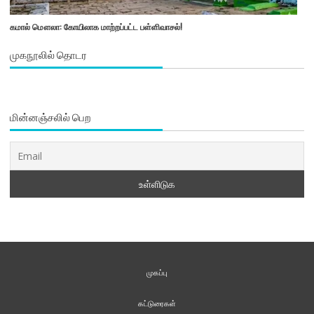
கமால் மௌலா: கோயிலாக மாற்றப்பட்ட பள்ளிவாசல்!
முகநூலில் தொடர
மின்னஞ்சலில் பெற
முகப்பு
கட்டுரைகள்