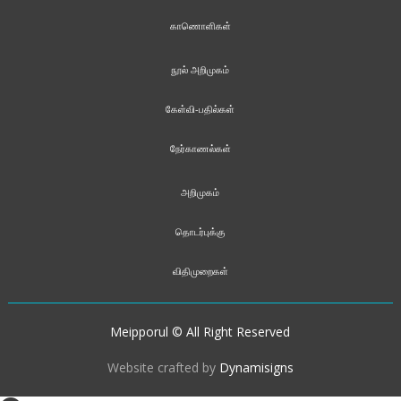
காணொளிகள்
நூல் அறிமுகம்
கேள்வி-பதில்கள்
நேர்காணல்கள்
அறிமுகம்
தொடர்புக்கு
விதிமுறைகள்
Meipporul © All Right Reserved
Website crafted by
Dynamisigns