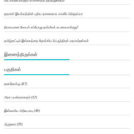
மத வெறியர்களும் மௌனித்த நீதித்துறையும்
ஹமாஸ் இயக்கத்தின் புதிய தலைவராக ஃகலீல் அல்ஹய்யா
நியாயமான கோபம் எப்போது தார்மீகக் கடமையாகிறது?
தமிழ்நாட்டில் இஸ்லாத்தை நோக்கிய பெருந்திரள் மதமாற்றங்கள்
இணைந்திருங்கள்
பகுதிகள்
உலகநோக்கு
(87)
அரச பயங்கரவாதம்
(57)
இஸ்லாமிய அறிவு மரபு
(49)
ஆளுமை
(39)