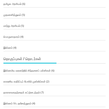
தமிழக அரசியல்
(6)
முதலாளித்துவம்
(5)
மாற்று அரசியல்
(5)
பொருளாதாரம்
(4)
இஸ்லாம்
(4)
தொகுப்புகள் / தொடர்கள்
இஸ்லாமிய வரலாற்றில் சிந்தனைப் பள்ளிகள்
(6)
காலனிய எதிர்ப்புப் போரில் முஸ்லிம்கள்
(2)
தாராளவாதத்தைக் கட்டுடைத்தல்
(7)
இஸ்லாம் Vs. நவீனத்துவம்
(4)