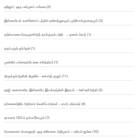
ஹிஜாப்: ஒரு பன்முகப் பார்வை
(3)
இஸ்லாமியக் கண்ணோட்டத்தில் நவீனத்துவமும் முற்போக்குவாதமும்
(5)
தற்கொலை வெடிகுண்டுத் தாக்குதல் பற்றி… – தலால் அசத்
(1)
ததப்புருல் குர்ஆன்
(1)
முஸ்லிம் பார்வையில் உலக சரித்திரம்
(1)
திருக்குர்ஆனின் நிழலில் – சையித் குதுப்
(11)
ஹஜ்: உலகளாவிய இஸ்லாமிய இயக்கத்தின் இதயம் – அலீ ஷரீஅத்தி
(3)
நபிவரலாற்றில் அதிகார வெளிப்பாடுகள் – ஸபர் பங்காஷ்
(4)
நாசகார ISIS-ம் தக்ஃபீரிசமும்
(7)
மௌலானா மௌதூதி: ஒரு விரிவான அறிமுகம் – மரியம் ஜமீலா
(10)