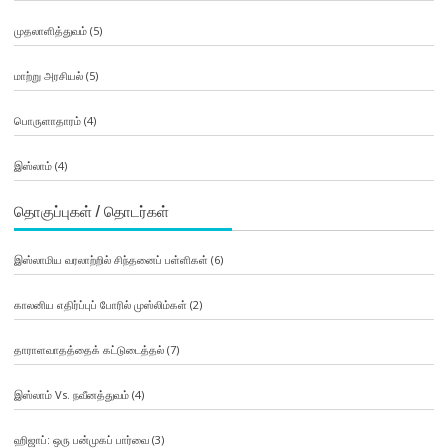
முதலாளித்துவம்
(5)
மாற்று அரசியல்
(5)
பொருளாதாரம்
(4)
இஸ்லாம்
(4)
தொகுப்புகள் / தொடர்கள்
இஸ்லாமிய வரலாற்றில் சிந்தனைப் பள்ளிகள்
(6)
காலனிய எதிர்ப்புப் போரில் முஸ்லிம்கள்
(2)
தாராளவாதத்தைக் கட்டுடைத்தல்
(7)
இஸ்லாம் Vs. நவீனத்துவம்
(4)
ஹிஜாப்: ஒரு பன்முகப் பார்வை
(3)