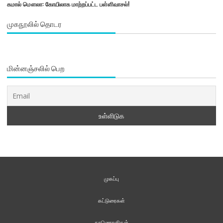
கமால் மௌலா: கோயிலாக மாற்றப்பட்ட பள்ளிவாசல்!
முகநூலில் தொடர
மின்னஞ்சலில் பெற
முகப்பு
கட்டுரைகள்
காணொளிகள்