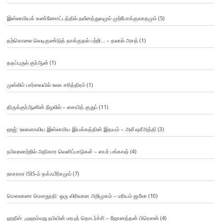
இஸ்லாமியக் கண்ணோட்டத்தில் நவீனத்துவமும் முற்போக்குவாதமும்
(5)
தற்கொலை வெடிகுண்டுத் தாக்குதல் பற்றி… – தலால் அசத்
(1)
ததப்புருல் குர்ஆன்
(1)
முஸ்லிம் பார்வையில் உலக சரித்திரம்
(1)
திருக்குர்ஆனின் நிழலில் – சையித் குதுப்
(11)
ஹஜ்: உலகளாவிய இஸ்லாமிய இயக்கத்தின் இதயம் – அலீ ஷரீஅத்தி
(3)
நபிவரலாற்றில் அதிகார வெளிப்பாடுகள் – ஸபர் பங்காஷ்
(4)
நாசகார ISIS-ம் தக்ஃபீரிசமும்
(7)
மௌலானா மௌதூதி: ஒரு விரிவான அறிமுகம் – மரியம் ஜமீலா
(10)
ஹதீஸ்: முஹம்மது நபியின் மரபுத் தொடர்ச்சி – ஜோனத்தன் பிரௌன்
(4)