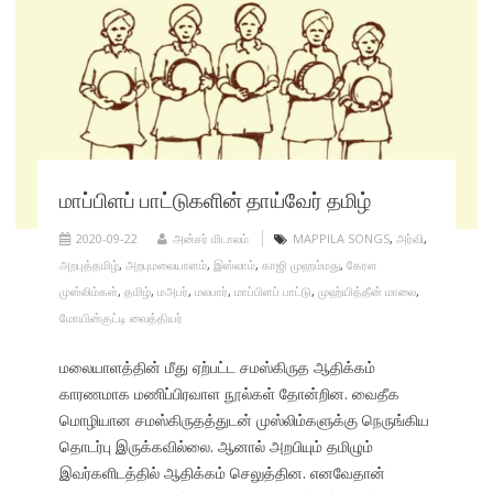
மாப்பிளப் பாட்டுகளின் தாய்வேர் தமிழ்
2020-09-22
அன்சர் மிடாலம்
MAPPILA SONGS
,
அர்வி
,
அறபுத்தமிழ்
,
அறபுமலையாளம்
,
இஸ்லாம்
,
காஜி முஹம்மது
,
கேரள
முஸ்லிம்கள்
,
தமிழ்
,
மஅபர்
,
மலபார்
,
மாப்பிளப் பாட்டு
,
முஹ்யித்தீன் மாலை
,
மோயின்குட்டி வைத்தியர்
மலையாளத்தின் மீது ஏற்பட்ட சமஸ்கிருத ஆதிக்கம்
காரணமாக மணிப்பிரவாள நூல்கள் தோன்றின. வைதீக
மொழியான சமஸ்கிருதத்துடன் முஸ்லிம்களுக்கு நெருங்கிய
தொடர்பு இருக்கவில்லை. ஆனால் அறபியும் தமிழும்
இவர்களிடத்தில் ஆதிக்கம் செலுத்தின. எனவேதான்