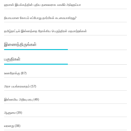
ஹமாஸ் இயக்கத்தின் புதிய தலைவராக ஃகலீல் அல்ஹய்யா
நியாயமான கோபம் எப்போது தார்மீகக் கடமையாகிறது?
தமிழ்நாட்டில் இஸ்லாத்தை நோக்கிய பெருந்திரள் மதமாற்றங்கள்
இணைந்திருங்கள்
பகுதிகள்
உலகநோக்கு
(87)
அரச பயங்கரவாதம்
(57)
இஸ்லாமிய அறிவு மரபு
(49)
ஆளுமை
(39)
வரலாறு
(38)