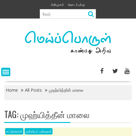
Skip
அறிமுகம்
தொடர்புக்கு
to
content
Home
All Posts
முஹ்யித்தீன் மாலை
TAG:
முஹ்யித்தீன் மாலை
கட்டுரைகள்
முக்கியப் பதிவுகள்