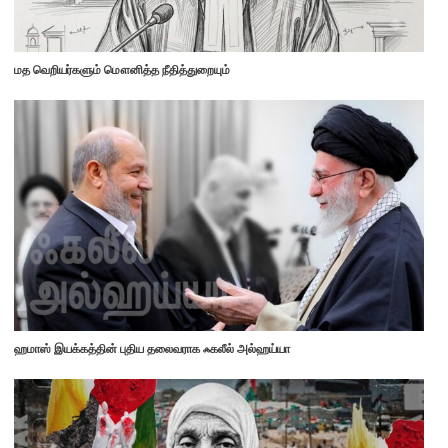
மத வெறியர்களும் மௌனித்த நீதித்துறையும்
ஹமாஸ் இயக்கத்தின் புதிய தலைவராக ஃகலீல் அல்ஹய்யா