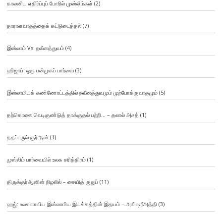
காலனிய எதிர்ப்புப் போரில் முஸ்லிம்கள்
(2)
தாராளவாதத்தைக் கட்டுடைத்தல்
(7)
இஸ்லாம் Vs. நவீனத்துவம்
(4)
ஹிஜாப்: ஒரு பன்முகப் பார்வை
(3)
இஸ்லாமியக் கண்ணோட்டத்தில் நவீனத்துவமும் முற்போக்குவாதமும்
(5)
தற்கொலை வெடிகுண்டுத் தாக்குதல் பற்றி… – தலால் அசத்
(1)
ததப்புருல் குர்ஆன்
(1)
முஸ்லிம் பார்வையில் உலக சரித்திரம்
(1)
திருக்குர்ஆனின் நிழலில் – சையித் குதுப்
(11)
ஹஜ்: உலகளாவிய இஸ்லாமிய இயக்கத்தின் இதயம் – அலீ ஷரீஅத்தி
(3)