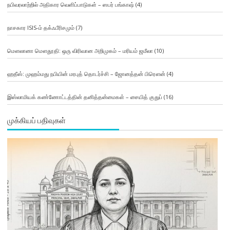
நபிவரலாற்றில் அதிகார வெளிப்பாடுகள் – ஸபர் பங்காஷ்
(4)
நாசகார ISIS-ம் தக்ஃபீரிசமும்
(7)
மௌலானா மௌதூதி: ஒரு விரிவான அறிமுகம் – மரியம் ஜமீலா
(10)
ஹதீஸ்: முஹம்மது நபியின் மரபுத் தொடர்ச்சி – ஜோனத்தன் பிரௌன்
(4)
இஸ்லாமியக் கண்ணோட்டத்தின் தனித்தன்மைகள் – சையித் குதுப்
(16)
முக்கியப் பதிவுகள்