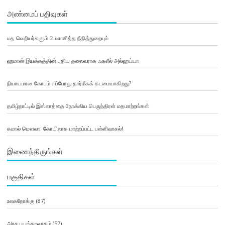
அண்மைப் பதிவுகள்
மத வெறியர்களும் மௌனித்த நீதித்துறையும்
ஹமாஸ் இயக்கத்தின் புதிய தலைவராக ஃகலீல் அல்ஹய்யா
நியாயமான கோபம் எப்போது தார்மீகக் கடமையாகிறது?
தமிழ்நாட்டில் இஸ்லாத்தை நோக்கிய பெருந்திரள் மதமாற்றங்கள்
கமால் மௌலா: கோயிலாக மாற்றப்பட்ட பள்ளிவாசல்!
இணைந்திருங்கள்
பகுதிகள்
உலகநோக்கு
(87)
அரச பயங்கரவாதம்
(57)