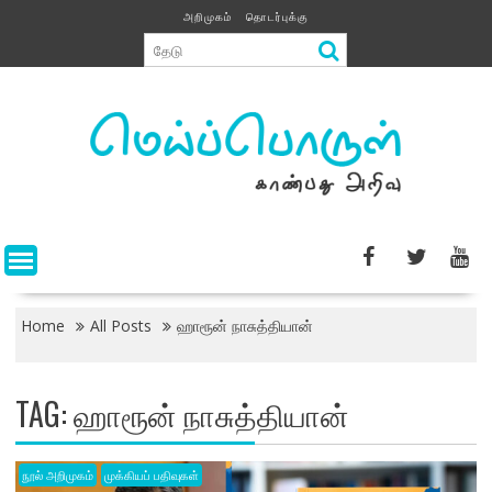
Skip
அறிமுகம்
தொடர்புக்கு
to
content
Home
All Posts
ஹாரூன் நாசுத்தியான்
TAG:
ஹாரூன் நாசுத்தியான்
நூல் அறிமுகம்
முக்கியப் பதிவுகள்