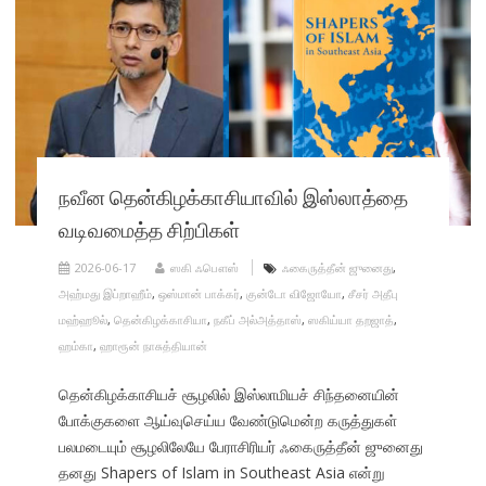
நவீன தென்கிழக்காசியாவில் இஸ்லாத்தை
வடிவமைத்த சிற்பிகள்
2026-06-17
ஸகி ஃபௌஸ்
ஃகைருத்தீன் ஜுனைது
,
அஹ்மது இப்றாஹீம்
,
ஒஸ்மான் பாக்கர்
,
குன்டோ விஜோயோ
,
சீசர் அதீபு
மஹ்ஹூல்
,
தென்கிழக்காசியா
,
நகீப் அல்அத்தாஸ்
,
ஸகிய்யா தறஜாத்
,
ஹம்கா
,
ஹாரூன் நாசுத்தியான்
தென்கிழக்காசியச் சூழலில் இஸ்லாமியச் சிந்தனையின்
போக்குகளை ஆய்வுசெய்ய வேண்டுமென்ற கருத்துகள்
பலமடையும் சூழலிலேயே பேராசிரியர் ஃகைருத்தீன் ஜுனைது
தனது Shapers of Islam in Southeast Asia என்று