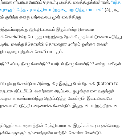
ற்கான ஏற்பாடுகளோடும் தொடர்பு படுத்தி வைத்திருக்கின்றான்.
“எந்த
வனும் அந்த சமூகத்தில் மாற்றத்தை ஏற்படுத்த மாட்டான்”
(அர்ரஃத்
்றம் குறித்த தனது பார்வையை முன் வைக்கிறது.
ுத்தவர்களுக்கு நீதிபதியாகவும் இருக்கின்ற நிலைமை
க் கொள்கின்ற பொழுது மாற்றத்தை நோக்கி முதல் எட்டுகளை எடுத்து
ப்படியே வைத்துக்கொண்டு தொலைதூர மாற்றம் ஒன்றை அவன்
்றிய குறை புரிதலின் வெளிப்பாடாகும்.
்டும்? எப்படி நிகழ வேண்டும்? யாரிடம் நிகழ வேண்டும்? என்று மனிதன்
ttom) நிகழ வேண்டுமா அல்லது கீழ் இருந்து மேல் நோக்கி (bottom to
ுறையாக திட்டமிட்டு அதற்கான அடிப்படை ஒழுங்குகளை வகுத்துச்
ுறையாக கண்காணித்து நெறிப்படுத்த வேண்டும். இடையிடையே
ை சீர்படுத்தி புனரமைக்க வேண்டும். இதுதான் மாற்றத்திற்கான
ுப்பினும் கூட சமூகத்தின் அஸ்திவாரமாக இருக்கக்கூடிய ஒவ்வொரு
. ஒவ்வொருவரும் தம்மைத்தாமே மாற்றிக் கொள்ள வேண்டும்.