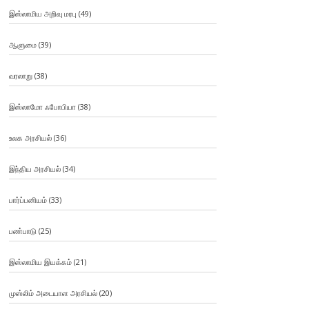
இஸ்லாமிய அறிவு மரபு
(49)
ஆளுமை
(39)
வரலாறு
(38)
இஸ்லாமோ ஃபோபியா
(38)
உலக அரசியல்
(36)
இந்திய அரசியல்
(34)
பார்ப்பனியம்
(33)
பண்பாடு
(25)
இஸ்லாமிய இயக்கம்
(21)
முஸ்லிம் அடையாள அரசியல்
(20)