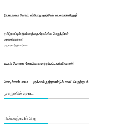
நியாயமான கோபம் எப்போது தார்மீகக் கடமையாகிறது?
தமிழ்நாட்டில் இஸ்லாத்தை நோக்கிய பெருந்திரள்
மதமாற்றங்கள்
ஒரு வரலாற்றுப் பார்வை
கமால் மௌலா: கோயிலாக மாற்றப்பட்ட பள்ளிவாசல்!
கொடிக்கால் மாமா — முக்கால் நூற்றாண்டுக் காலப் பெருந்தடம்
முகநூலில் தொடர
மின்னஞ்சலில் பெற