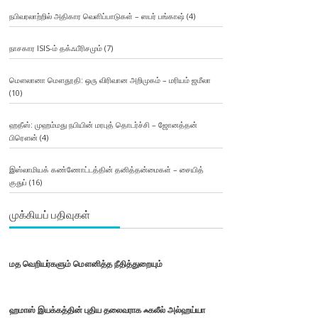
நபிவரலாற்றில் அதிகார வெளிப்பாடுகள் – ஸபர் பங்காஷ்
(4)
நாசகார ISIS-ம் தக்ஃபீரிசமும்
(7)
மௌலானா மௌதூதி: ஒரு விரிவான அறிமுகம் – மரியம் ஜமீலா
(10)
ஹதீஸ்: முஹம்மது நபியின் மரபுத் தொடர்ச்சி – ஜோனத்தன்
பிரௌன்
(4)
இஸ்லாமியக் கண்ணோட்டத்தின் தனித்தன்மைகள் – சையித்
குதுப்
(16)
முக்கியப் பதிவுகள்
மத வெறியர்களும் மௌனித்த நீதித்துறையும்
ஹமாஸ் இயக்கத்தின் புதிய தலைவராக ஃகலீல் அல்ஹய்யா