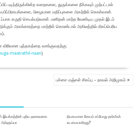
பிப் படிந்திருக்கின்ற கறைகளை, துருக்களை நீக்கவும் முற்பட்டால்
 தப்பபிப்பிராயங்களை, பிழையான மதிப்புகளை அகற்றிக் கொள்வான்.
க கருதி செயல்படுவான். மனிதன் மாற்ற வேண்டிய முதல் இடம்
க்கும் அகங்காரத்தை மாற்றிக் கொண்டால் அகிலத்தில் மிகப்பெரிய
ம்.
ள்ள விரிவான புத்தகத்தை வாங்குவதற்கு:
uga-maatrathil-naan
)
பச்சை மஞ்சள் சிகப்பு – நாவல் அறிமுகம்
 இயக்கத்தின் புதிய தலைவராக
நியாயமான கோபம் எப்போது தார்மீகக்
் அல்ஹய்யா
கடமையாகிறது?