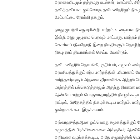
அனைவரிடமும் தத்தமது உடல்சார், உளம்சார், சிந
தனித்தனியாக ஒவ்வொரு தனிமனிதரிலும் நிகழத
மேம்பாட்டை நோக்கி நகரும்.
நமது முயற்சி எதுவுமின்றி மாற்றம் உடனடியாக ந
இன்றி அது முழுமை பெறவும் மாட்டாது. மாற்றம
கொள்ளப்படுவதோடு இறை நியதிகளும் தொழிற்பட 
நிகழ நாம் தியாகங்கள் செய்ய வேண்டும்.
தனி மனிதரில் தொடங்கி, குடும்பம், சமூகம் என
அவசியத்துக்கும் ஏற்ப மாற்றத்தின் பரிமாணம் வே
சார்ந்தவர்களும் அதனை தீர்மானிக்க ஆற்றல் பெற்
மாற்றத்தில் பங்கெடுத்தாலும் அதற்கு நிகரான 
ஆன்மீக மாற்றம் பொருளாதாரத்தில் நிகழக்கூடிய
நாட்டில், பிரதேசத்தில் நிகழக்கூடிய மாற்றம்,
ஒன்றாகக் கூட இருக்கலாம்.
அல்லாஹுத்தஆலா ஒவ்வொரு சமூகத்துக்கும் நே
சமூகத்தின் பிரச்சினைகளை அக்குவேர் ஆணிவேர்
அறிவுரை வழங்கக்கூடிய, அதே சமூகத்தின் மொ