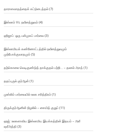
தாராளவாதத்தைக் கட்டுடைத்தல்
(7)
இஸ்லாம் Vs. நவீனத்துவம்
(4)
ஹிஜாப்: ஒரு பன்முகப் பார்வை
(3)
இஸ்லாமியக் கண்ணோட்டத்தில் நவீனத்துவமும்
முற்போக்குவாதமும்
(5)
தற்கொலை வெடிகுண்டுத் தாக்குதல் பற்றி… – தலால் அசத்
(1)
ததப்புருல் குர்ஆன்
(1)
முஸ்லிம் பார்வையில் உலக சரித்திரம்
(1)
திருக்குர்ஆனின் நிழலில் – சையித் குதுப்
(11)
ஹஜ்: உலகளாவிய இஸ்லாமிய இயக்கத்தின் இதயம் – அலீ
ஷரீஅத்தி
(3)