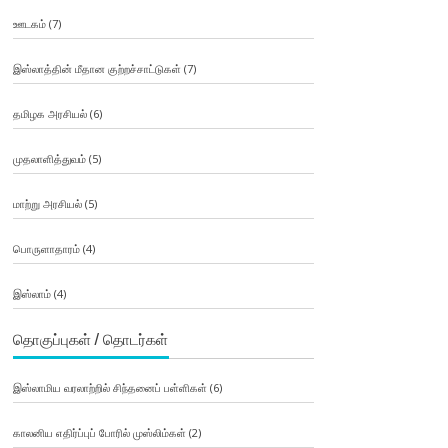
ஊடகம்
(7)
இஸ்லாத்தின் மீதான குற்றச்சாட்டுகள்
(7)
தமிழக அரசியல்
(6)
முதலாளித்துவம்
(5)
மாற்று அரசியல்
(5)
பொருளாதாரம்
(4)
இஸ்லாம்
(4)
தொகுப்புகள் / தொடர்கள்
இஸ்லாமிய வரலாற்றில் சிந்தனைப் பள்ளிகள்
(6)
காலனிய எதிர்ப்புப் போரில் முஸ்லிம்கள்
(2)