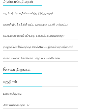
அண்மைப் பதிவுகள்
மத வெறியர்களும் மௌனித்த நீதித்துறையும்
ஹமாஸ் இயக்கத்தின் புதிய தலைவராக ஃகலீல் அல்ஹய்யா
நியாயமான கோபம் எப்போது தார்மீகக் கடமையாகிறது?
தமிழ்நாட்டில் இஸ்லாத்தை நோக்கிய பெருந்திரள் மதமாற்றங்கள்
கமால் மௌலா: கோயிலாக மாற்றப்பட்ட பள்ளிவாசல்!
இணைந்திருங்கள்
பகுதிகள்
உலகநோக்கு
(87)
அரச பயங்கரவாதம்
(57)