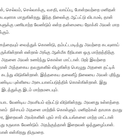
றன், செல்வம், செல்வாக்கு, வசதி, வாய்ப்பு, போன்றவற்றை மனிதன்
வுளாக மாறுகின்றது. இந்த நிலைக்கு ஆட்பட்டு விடாமல், தான்
ுகளுக்கு பணியாற்ற வேண்டும் என்ற தன்மையை நோக்கி அவன் மாற
கும்.
ைத்தையும் வைத்துக் கொண்டு, தம்பட்டமடித்து அவற்றை கடவுளாய்
க்கின்றான் என்றால் அங்கு ஆன்மீக ரீதியான ஒரு மாற்றத்திற்கு
் அதனை அவன் உணர்ந்து கொள்ள மாட்டான். பிறர் இவற்றை
், தான் அத்தகைய தவறுகளில் விழுகின்ற பொழுது அதனை தட்டிக்
் கடந்து விடுகின்றான். இத்தகைய தலைகீழ் நிலையை அவன் புரிந்து
ண்டிய புள்ளியை அடையாளப்படுத்திக் கொள்கின்றான். இது
 இடத்துக்கு இடம் மாற்றமடையும்.
ாட வேண்டிய அவசியம் ஏற்பட்டு விடுகின்றது. அவனது உள்ளத்தை
ம் நிச்சயம் அதனை மாற்றிக் கொள்ளும். மனிதர்கள் தாமாக தமது
, இறைவன் அவர்களின் புறம் சார் விடயங்களை மாற்ற மாட்டான்
ுந்து உருவாக வேண்டும். அதற்குத்தான் இறைவன் ஒத்துழைப்பான்.
ுவான் என்கிறது திருமறை.