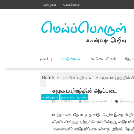
Skip
அறிமுகம்
தொடர்புக்கு
to
content
முகப்பு
கட்டுரைகள்
காணொளிகள்
நேர்
Home
முக்கியப் பதிவுகள்
சமுக மாற்றத்தின் 
சமுக மாற்றத்தின் அடிப்படை
கட்டுரைகள்
முக்கியப் பதிவுகள்
2026-03-09
அஹ்மத் பிஸ்தாமி
இஸ்லாம்
,
மாற்றம் என்பதே மாறாத விதி. அதில் இறை விதிய
விரும்புகின்றது, ஏற்றுக்கொள்கின்றது, எதிர்பார
அனைவரிம் எதிர்பார்ப்பாக உள்ளது. இந்தப் பிர