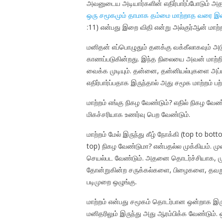
அவனுடைய அடியார்களின் எதிர்பார்ப்போடும் அத
ஒரு சமூகமும் தாமாக தம்மை மாற்றாத வரை இறை
:11) என்பது இறை விதி என்று அல்குர்ஆன் மாற
மனிதன் எப்பொழுதும் தனக்கு வக்கீலாகவும் அட
காணப்படுகின்றது. இந்த நிலையை அவன் மாற்றி
வைக்க முடியும். தன்னை, தன்னியல்புகளை அ
எதிர்பார்ப்பதாக இருந்தால் அது சமூக மாற்றம் பற
மாற்றம் எங்கு நிகழ வேண்டும்? எதில் நிகழ வேண
மிகச்சரியாக உணர்வு பெற வேண்டும்.
மாற்றம் மேல் இருந்து கீழ் நோக்கி (top to bo
top) நிகழ வேண்டுமா? என்பதல்ல முக்கியம். ம
செயல்பட வேண்டும். அதனை தொடர்ச்சியாக, ம
தோன்றுகின்ற சருக்கல்களை, பிழைகளை, தவறுகள
படிமுறை ஒழுங்கு.
மாற்றம் என்பது சமூகம் தொடர்பான ஒன்றாக இர
மனிதரிலும் இருந்து அது ஆரம்பிக்க வேண்டும்