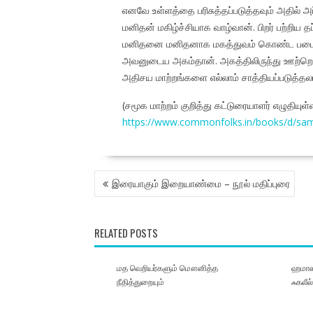
எனவே உள்ளத்தை பரிசுத்தப்படுத்தவும் அதில் அப்
மனிதன் மகிழ்ச்சியாக வாழ்வான். பிறர் பற்றிய
மனிதனை மனிதனாக மகத்துவம் கொண்ட படைப்பா
அவனுடைய அகம்தான். அகத்திலிருந்து ஊற்றெடு
அதிசய மாற்றங்களை எல்லாம் சாத்தியப்படுத்தலா
(சமூக மாற்றம் குறித்து கட்டுரையாளர் எழுதியு
https://www.commonfolks.in/books/d/sam
POST
இரையாகும் இறையாண்மை – நூல் மதிப்புரை
NAVIGATION
RELATED POSTS
மத வெறியர்களும் மௌனித்த
ஹமாஸ்
நீதித்துறையும்
ஃகலீல