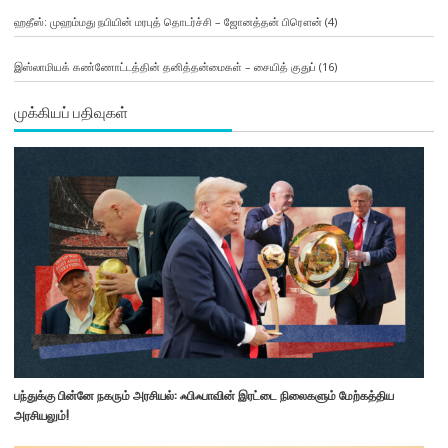
ஹதீஸ்: முஹம்மது நபியின் மரபுத் தொடர்ச்சி – ஜோனத்தன் பிரௌன்
(4)
இஸ்லாமியக் கண்ணோட்டத்தின் தனித்தன்மைகள் – சையித் குதுப்
(16)
முக்கியப் பதிவுகள்
பந்துக்கு பின்னே நகரும் அரசியல்: ஃபிஃபாவின் இரட்டை நிலைகளும் மேற்கத்திய
அரசியலும்!