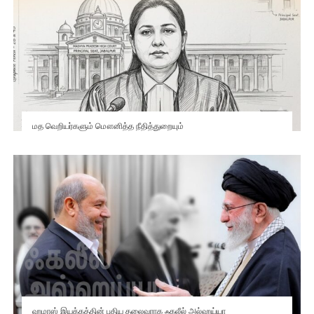
மத வெறியர்களும் மௌனித்த நீதித்துறையும்
ஹமாஸ் இயக்கத்தின் புதிய தலைவராக ஃகலீல் அல்ஹய்யா