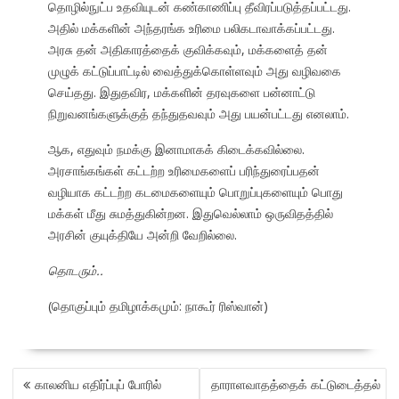
தொழில்நுட்ப உதவியுடன் கண்காணிப்பு தீவிரப்படுத்தப்பட்டது.
அதில் மக்களின் அந்தரங்க உரிமை பலிகடாவாக்கப்பட்டது.
அரசு தன் அதிகாரத்தைக் குவிக்கவும், மக்களைத் தன்
முழுக் கட்டுப்பாட்டில் வைத்துக்கொள்ளவும் அது வழிவகை
செய்தது. இதுதவிர, மக்களின் தரவுகளை பன்னாட்டு
நிறுவனங்களுக்குத் தந்துதவவும் அது பயன்பட்டது எனலாம்.
ஆக, எதுவும் நமக்கு இனாமாகக் கிடைக்கவில்லை.
அரசாங்கங்கள் கட்டற்ற உரிமைகளைப் பரிந்துரைப்பதன்
வழியாக கட்டற்ற கடமைகளையும் பொறுப்புகளையும் பொது
மக்கள் மீது சுமத்துகின்றன. இதுவெல்லாம் ஒருவிதத்தில்
அரசின் குயுக்தியே அன்றி வேறில்லை.
தொடரும்..
(தொகுப்பும் தமிழாக்கமும்: நாகூர் ரிஸ்வான்)
POST
காலனிய எதிர்ப்புப் போரில்
தாராளவாதத்தைக் கட்டுடைத்தல்
NAVIGATION