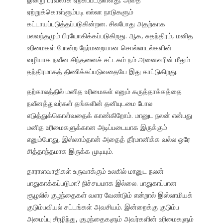
ஏற்றுக்கொள்ளும்படி எல்லா நாடுகளும்
கட்டாயப்படுத்தப்படுகின்றன. சிலபோது அதற்காக
பலவந்தமும் பிரயோகிக்கப்படுகிறது. ஆக, சுதந்திரம், மனித
உரிமைகள் போன்ற நேர்மறையான சொல்லாடல்களின்
வழியாக நவீன சிந்தனைச் சட்டகம் நம் அனைவரின் மீதும்
தந்திரமாகத் திணிக்கப்படுவதையே இது காட்டுகிறது.
தற்காலத்தில் மனித உரிமைகள் எனும் கருத்தாக்கத்தை
நவீனத்துவர்கள் தங்களின் தனியுடமை போல
எடுத்துக்கொள்வதைக் காண்கிறோம். மானுட நலன் என்பது
மனித உரிமைகளுக்கான அடிப்படையாக இருக்கும்
எனும்போது, இஸ்லாம்தான் அதைத் தீர்மானிக்க வல்ல ஒரே
சித்தாந்தமாக இருக்க முடியும்.
தாராளவாதிகள் உருவாக்கும் உலகில் மானுட நலன்
பாதுகாக்கப்படுமா? நிச்சயமாக இல்லை. பாதுகாப்பான
சூழலில் குழந்தைகள் வளர வேண்டும் என்றால் இஸ்லாமியக்
குடும்பவியல் சட்டங்கள் அவசியம். இன்றைக்கு குடும்ப
அமைப்பு சீரழிந்து, குழந்தைகளும் அவர்களின் உரிமைகளும்