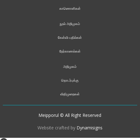
காணொளிகள்
நூல் அறிமுகம்
கேள்வி-பதில்கள்
நேர்காணல்கள்
அறிமுகம்
தொடர்புக்கு
விதிமுறைகள்
Meipporul © All Right Reserved
Website crafted by
Dynamisigns