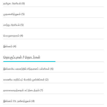
தமிழக அரசியல்
(6)
முதலாளித்துவம்
(5)
மாற்று அரசியல்
(5)
பொருளாதாரம்
(4)
இஸ்லாம்
(4)
தொகுப்புகள் / தொடர்கள்
இஸ்லாமிய வரலாற்றில் சிந்தனைப் பள்ளிகள்
(6)
காலனிய எதிர்ப்புப் போரில் முஸ்லிம்கள்
(2)
தாராளவாதத்தைக் கட்டுடைத்தல்
(7)
இஸ்லாம் Vs. நவீனத்துவம்
(4)