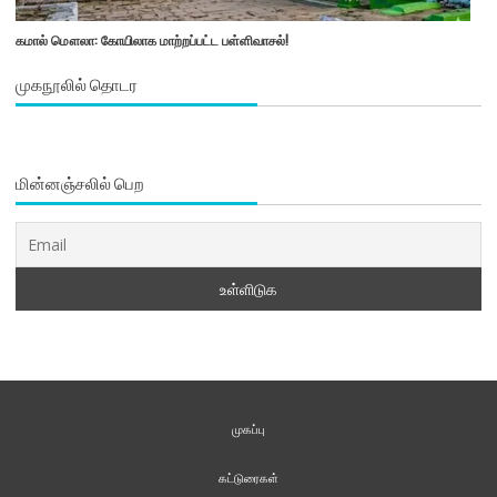
கமால் மௌலா: கோயிலாக மாற்றப்பட்ட பள்ளிவாசல்!
முகநூலில் தொடர
மின்னஞ்சலில் பெற
முகப்பு
கட்டுரைகள்