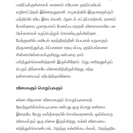
பாதிப்புக்குள்ளாகக் காரணம் சரியான குடும்பவியல்
வழிகாட்டுதல் இல்லாததுதான். சமூகத்தில் இருபாலருக்கும்
மத்தியில் உரிய இடைவெளி, ஆடைக் கட்டுப்பாடுகள், நாணம்
போன்றவை முறையாகப் பேணப்படாததன் விளைவாகவே பல
பிரச்னைகள் உருப்பெற்றுக் கொண்டிருக்கின்றன.
மேற்குலகில் பாலியல் சுதந்திரத்தின் பெயரால் உருவாகும்
திருமணத்துக்கு அப்பாலான உறவு எப்படி குடும்பங்களை
சின்னாபின்னமாக்குகிறது என்பதை நாம்
பார்த்துக்கொண்டுதான் இருக்கிறோம். அது மனிதனுக்குப்
பெரும் தீங்கையே விளைவித்திருக்கிறது. எந்த
நன்மையையும் ஏற்படுத்தவில்லை.
உரிமைகளும் பொறுப்புகளும்
எல்லா விதமான உரிமைகளும் பொறுப்புகளைத்
தோற்றுவிக்கக்கூடியவை என்பது ஒரு பொது உண்மை.
இதையே வேறு வார்த்தையில் சொல்வதானால், ஒவ்வொரு
உரிமைக்கும் ஒரு விலை இருக்கிறது. கல்வி உரிமையை
எடுத்துக்கொண்டால், அதற்கு கல்விக்கூடங்கள், அதற்குரிய