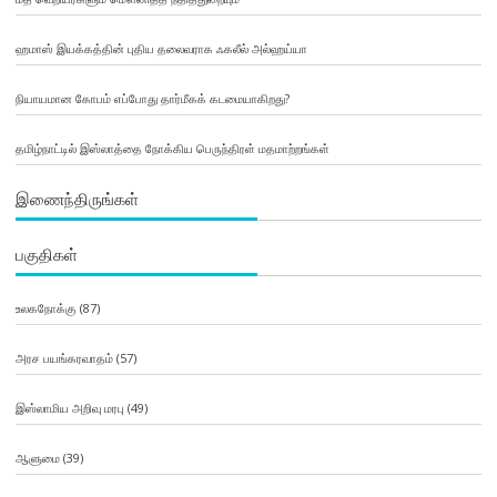
ஹமாஸ் இயக்கத்தின் புதிய தலைவராக ஃகலீல் அல்ஹய்யா
நியாயமான கோபம் எப்போது தார்மீகக் கடமையாகிறது?
தமிழ்நாட்டில் இஸ்லாத்தை நோக்கிய பெருந்திரள் மதமாற்றங்கள்
இணைந்திருங்கள்
பகுதிகள்
உலகநோக்கு
(87)
அரச பயங்கரவாதம்
(57)
இஸ்லாமிய அறிவு மரபு
(49)
ஆளுமை
(39)