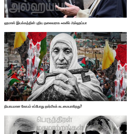
ஹமாஸ் இயக்கத்தின் புதிய தலைவராக ஃகலீல் அல்ஹய்யா
நியாயமான கோபம் எப்போது தார்மீகக் கடமையாகிறது?