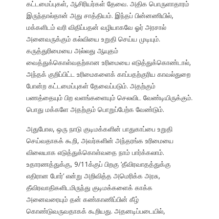
கட்டமைப்புகள், ஆசிரியர்கள் தேவை. அதிக பொருளாதாரம்
இருந்தால்தான் அது சாத்தியம். இந்தப் பின்னணியில்,
மக்களிடம் வரி விதிப்பதன் வழியாகவே ஓர் அரசால்
அனைவருக்கும் கல்வியை உறுதி செய்ய முடியும்.
கருத்துரிமையை அல்லது ஆயுதம்
வைத்துக்கொள்வதற்கான உரிமையை எடுத்துக்கொண்டால்,
அந்தக் குறிப்பிட்ட உரிமைகளைக் காப்பதற்குரிய காவல்துறை
போன்ற கட்டமைப்புகள் தேவைப்படும். அதற்கும்
பணத்தையும் பிற வளங்களையும் செலவிட வேண்டியிருக்கும்.
பொது மக்களே அதற்கும் பொறுப்பேற்க வேண்டும்.
அதுபோல, ஒரு நாடு குடிமக்களின் பாதுகாப்பை உறுதி
செய்வதாகக் கூறி, அவர்களின் அந்தரங்க உரிமையை
விலையாக எடுத்துக்கொள்வதை நாம் பார்க்கலாம்.
உதாரணத்துக்கு, 9/11க்குப் பிறகு ‘தீவிரவாதத்துக்கு
எதிரான போர்’ என்று அறிவித்த அமெரிக்க அரசு,
தீவிரவாதிகளிடமிருந்து குடிமக்களைக் காக்க
அனைவரையும் தன் கண்காணிப்பின் கீழ்
கொண்டுவருவதாகக் கூறியது. அதனடிப்படையில்,