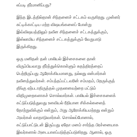
எப்படி தீர்மானிப்பது?
இந்த இடத்தில்தான் சிந்தனைச் சட்டகம் வருகிறது. முன்னர்
சுட்டிக்காட்டிய மற்ற விஷயங்களைப் போன்று
இவ்விஷயத்திலும் நவீன சிந்தனைச் சட்டகத்துக்கும்,
இஸ்லாமிய சிந்தனைச் சட்டகத்துக்கும் வேறுபாடு
இருக்கிறது.
ஒரு மனிதன் தன் பாலியல் இச்சைகளை தான்
விரும்பியவாறு தீர்த்துக்கொள்ளும் சுதந்திரத்தைப்
பெற்றிருப்பது ஆரோக்கியமானது, நல்லது என்பார்கள்
நவீனத்துவர்கள். சம்பந்தப்பட்டவரின் சம்மதம், பிறருக்குத்
தீங்கு ஏற்படாதிருத்தல் முதலானவற்றை மட்டும்
விதிமுறைகளாகச் சொல்வார்கள். பாலியல் இச்சைகளைக்
கட்டுப்படுத்துவது உளவியல் ரீதியான சிக்கல்களைத்
தோற்றுவிக்கும் என்றும், அது ஆரோக்கியமற்றது என்றும்
அவர்கள் வாதாடுவார்கள். சொல்லப்போனால்,
கட்டுப்பாட்டுடன் இருப்பது ஏதோ மனம் சார்ந்த பிரச்னையாக
இவர்களால் அடையாளப்படுத்தப்படுகிறது. ஆனால், ஒரு