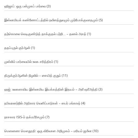
ஹிஜாப்: ஒரு பன்முகப் பார்வை
(3)
இஸ்லாமியக் கண்ணோட்டத்தில் நவீனத்துவமும் முற்போக்குவாதமும்
(5)
தற்கொலை வெடிகுண்டுத் தாக்குதல் பற்றி… – தலால் அசத்
(1)
ததப்புருல் குர்ஆன்
(1)
முஸ்லிம் பார்வையில் உலக சரித்திரம்
(1)
திருக்குர்ஆனின் நிழலில் – சையித் குதுப்
(11)
ஹஜ்: உலகளாவிய இஸ்லாமிய இயக்கத்தின் இதயம் – அலீ ஷரீஅத்தி
(3)
நபிவரலாற்றில் அதிகார வெளிப்பாடுகள் – ஸபர் பங்காஷ்
(4)
நாசகார ISIS-ம் தக்ஃபீரிசமும்
(7)
மௌலானா மௌதூதி: ஒரு விரிவான அறிமுகம் – மரியம் ஜமீலா
(10)