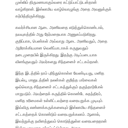
முஸ்லிம் திருமணமாகும்வரை கட்டுப்பாட்டுடன்தான்
வாழ்கிறான். இஸ்லாமிய வாழ்வொழுங்கு அதை அவனுக்குக்
கற்பித்திருக்கிறது.
கவர்ச்சியான ஆடை அணிவதை எடுத்துக்கொண்டால்,
நவயுகத்தில் அது நேர்மறையாக அணுகப்படுகிறது.
குறிப்பாக, பெண்கள் அவ்வாறு ஆடை அணிவதும், அதை
ஆரோக்கியமான வெளிப்பாடாகக் கருதுவதும்
நடைமுறையில் இருக்கிறது. இதற்கு அடிப்படையாக
விளங்குவதும் அவர்களது சிந்தனைச் சட்டகம்தான்.
இந்த இடத்தில் நாம் புரிந்துகொள்ள வேண்டியது, மனித
இயல்பு, மானுடத்தின் நலன்கள் குறித்த பார்வைகள்
ஒவ்வொரு சிந்தனைச் சட்டகத்துக்கும் தகுந்தாற்போல்
மாறுபடும். அவற்றைக் கருத்தில் கொண்டே சுதந்திரம்,
மனித உரிமைகள் உள்ளிட்டவற்றை வரையறுக்க முடியும்.
இவ்விரு எண்ணக்கருக்களையும் இஸ்லாமிய சிந்தனைச்
சட்டகத்தைக் கொண்டும் வரையறுக்கலாம். ஆனால்,
இவற்றுக்கு நவீனத்துவம் கொடுத்துள்ள வரையறைதான்
இன்று பரவலாக ஏற்கப்பட்டுள்ளது. அதை