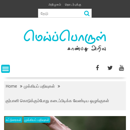
Skip
அறிமுகம்
தொடர்புக்கு
to
content
Home
முக்கியப் பதிவுகள்
குர்பானி கொடுக்கும்போது கடைப்பிடிக்க வேண்டிய ஒழுங்குகள்
கட்டுரைகள்
முக்கியப் பதிவுகள்