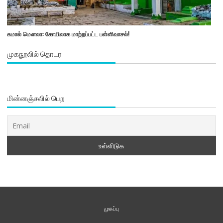
கமால் மௌலா: கோயிலாக மாற்றப்பட்ட பள்ளிவாசல்!
முகநூலில் தொடர
மின்னஞ்சலில் பெற
முகப்பு