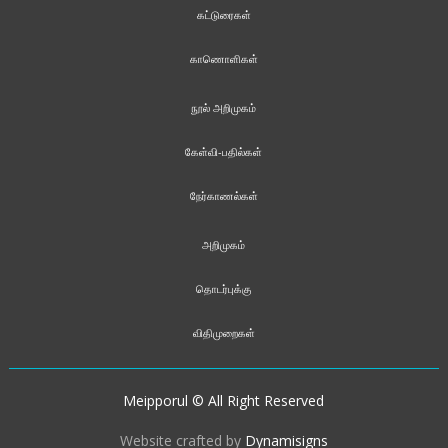
கட்டுரைகள்
காணொளிகள்
நூல் அறிமுகம்
கேள்வி-பதில்கள்
நேர்காணல்கள்
அறிமுகம்
தொடர்புக்கு
விதிமுறைகள்
Meipporul © All Right Reserved
Website crafted by
Dynamisigns