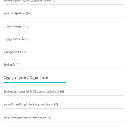
இஸ்லாத்தின் மீதான குற்றச்சாட்டுகள்
(7)
தமிழக அரசியல்
(6)
முதலாளித்துவம்
(5)
மாற்று அரசியல்
(5)
பொருளாதாரம்
(4)
இஸ்லாம்
(4)
தொகுப்புகள் / தொடர்கள்
இஸ்லாமிய வரலாற்றில் சிந்தனைப் பள்ளிகள்
(6)
காலனிய எதிர்ப்புப் போரில் முஸ்லிம்கள்
(2)
தாராளவாதத்தைக் கட்டுடைத்தல்
(7)