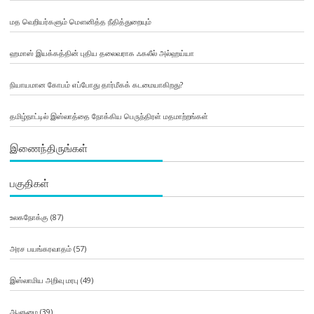
மத வெறியர்களும் மௌனித்த நீதித்துறையும்
ஹமாஸ் இயக்கத்தின் புதிய தலைவராக ஃகலீல் அல்ஹய்யா
நியாயமான கோபம் எப்போது தார்மீகக் கடமையாகிறது?
தமிழ்நாட்டில் இஸ்லாத்தை நோக்கிய பெருந்திரள் மதமாற்றங்கள்
இணைந்திருங்கள்
பகுதிகள்
உலகநோக்கு
(87)
அரச பயங்கரவாதம்
(57)
இஸ்லாமிய அறிவு மரபு
(49)
ஆளுமை
(39)