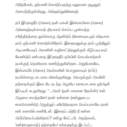
அதேபோல், குர்பானி கொடுப்பதற்கு ஏதுவான சூழலும்
அமைந்திருக்கிறது. அல்ஹம்துலில்லாஹ்.
நபி இப்றாஹீம் (அலை) தன் மகன் இஸ்மாயீலை (அலை)
அல்லாஹ்வுக்காகத் தியாகம் செய்ய முன்வந்த
சரித்திரத்தை ஒவ்வொரு ஆண்டும் நினைவுகூரும் விதமாக
நாம் குர்பானி கொடுக்கிறோம். இறைவனுக்கு நாம் முற்றிலும்
அடிபணியவும் அவனின் வழிகாட்டுதலுக்குக் கீழ்ப்படியவும்
வேண்டும் என்பதை இப்றாஹீம் நபியின் செயல்பாடுகள்
நமக்குத் தெளிவாக உணர்த்துகின்றன. அதுபோலவே,
இஸ்மாயீல் (அலை) அவர்களின் பொறுமையும் (சப்ர்)
நமக்கொரு பாடமாக விளங்குகிறது. அவருக்கும் அவரின்
தந்தைக்கும் இடையே நடந்த அழகிய உரையாடலை குர்ஆன்
இப்படிக் கூறுகிறது: “…அவர் (தன் மகனை நோக்கி) ’என்
அருமை மைந்தனே! நான் உன்னை (என்னுடைய
கைகொண்டு) அறுத்துப் பலியிடுவதாக மெய்யாகவே நான்
என் கனவில் கண்டேன். (இதைப் பற்றி) நீ என்ன
அபிப்பிராயப்படுகிறாய்?’ என்று கேட்டார். அதற்கவர்,
’என்(னருமைத்) தந்தையே! உங்களுக்கு இடப்பட்ட