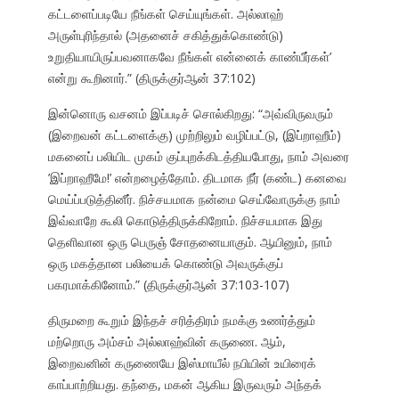
கட்டளைப்படியே நீங்கள் செய்யுங்கள். அல்லாஹ்
அருள்புரிந்தால் (அதனைச் சகித்துக்கொண்டு)
உறுதியாயிருப்பவனாகவே நீங்கள் என்னைக் காண்பீர்கள்’
என்று கூறினார்.” (திருக்குர்ஆன் 37:102)
இன்னொரு வசனம் இப்படிச் சொல்கிறது: “அவ்விருவரும்
(இறைவன் கட்டளைக்கு) முற்றிலும் வழிப்பட்டு, (இப்றாஹீம்)
மகனைப் பலியிட முகம் குப்புறக்கிடத்தியபோது, நாம் அவரை
’இப்றாஹீமே!’ என்றழைத்தோம். திடமாக நீர் (கண்ட) கனவை
மெய்ப்படுத்தினீர். நிச்சயமாக நன்மை செய்வோருக்கு நாம்
இவ்வாறே கூலி கொடுத்திருக்கிறோம். நிச்சயமாக இது
தெளிவான ஒரு பெருஞ் சோதனையாகும். ஆயினும், நாம்
ஒரு மகத்தான பலியைக் கொண்டு அவருக்குப்
பகரமாக்கினோம்.” (திருக்குர்ஆன் 37:103-107)
திருமறை கூறும் இந்தச் சரித்திரம் நமக்கு உணர்த்தும்
மற்றொரு அம்சம் அல்லாஹ்வின் கருணை. ஆம்,
இறைவனின் கருணையே இஸ்மாயீல் நபியின் உயிரைக்
காப்பாற்றியது. தந்தை, மகன் ஆகிய இருவரும் அந்தக்