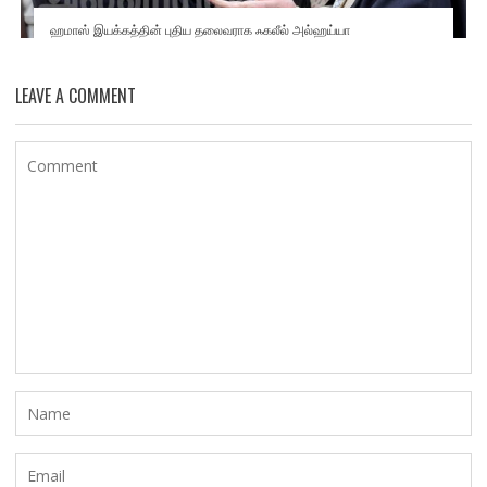
ஹமாஸ் இயக்கத்தின் புதிய தலைவராக ஃகலீல் அல்ஹய்யா
LEAVE A COMMENT