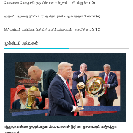
மௌலானா மௌதூதி: ஒரு விரிவான அறிமுகம் – மரியம் ஜமீலா
(10)
ஹதீஸ்: முஹம்மது நபியின் மரபுத் தொடர்ச்சி – ஜோனத்தன் பிரௌன்
(4)
இஸ்லாமியக் கண்ணோட்டத்தின் தனித்தன்மைகள் – சையித் குதுப்
(16)
முக்கியப் பதிவுகள்
பந்துக்கு பின்னே நகரும் அரசியல்: ஃபிஃபாவின் இரட்டை நிலைகளும் மேற்கத்திய
அரசியலும்!