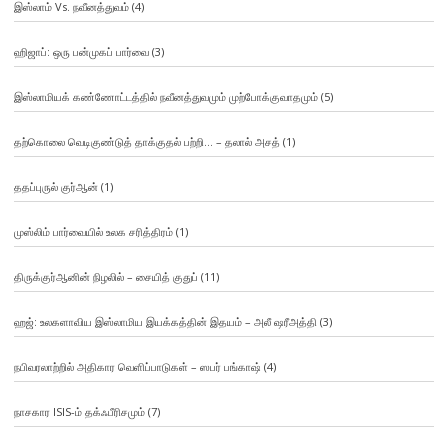
இஸ்லாம் Vs. நவீனத்துவம்
(4)
ஹிஜாப்: ஒரு பன்முகப் பார்வை
(3)
இஸ்லாமியக் கண்ணோட்டத்தில் நவீனத்துவமும் முற்போக்குவாதமும்
(5)
தற்கொலை வெடிகுண்டுத் தாக்குதல் பற்றி… – தலால் அசத்
(1)
ததப்புருல் குர்ஆன்
(1)
முஸ்லிம் பார்வையில் உலக சரித்திரம்
(1)
திருக்குர்ஆனின் நிழலில் – சையித் குதுப்
(11)
ஹஜ்: உலகளாவிய இஸ்லாமிய இயக்கத்தின் இதயம் – அலீ ஷரீஅத்தி
(3)
நபிவரலாற்றில் அதிகார வெளிப்பாடுகள் – ஸபர் பங்காஷ்
(4)
நாசகார ISIS-ம் தக்ஃபீரிசமும்
(7)