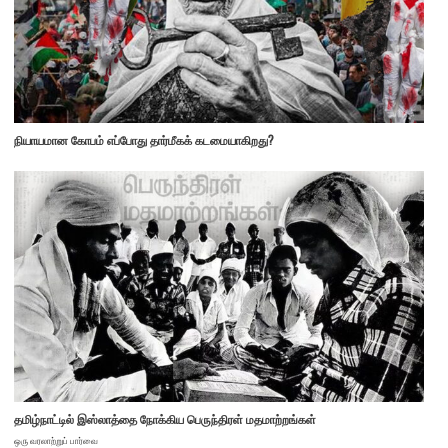
நியாயமான கோபம் எப்போது தார்மீகக் கடமையாகிறது?
தமிழ்நாட்டில் இஸ்லாத்தை நோக்கிய பெருந்திரள் மதமாற்றங்கள்
ஒரு வரலாற்றுப் பார்வை