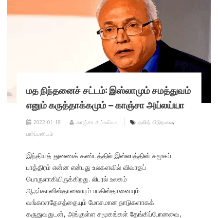
மத நிந்தனைச் சட்டம்: இஸ்லாமும் சமத்துவம்
எனும் கருத்தாக்கமும் – காஞ்சா அய்லய்யா
2022-01-18
காஞ்சா அய்லய்யா
தலித் விடுதலை
,
பார்ப்பனியம்
இந்தியத் துணைக் கண்டத்தில் இஸ்லாத்தின் சமூகப்
பாத்திரம் என்ன என்பது உலகளவில் விவாதப்
பொருளாகியிருக்கிறது. லிபரல் உலகம்
ஆஃப்கானிஸ்தானையும் பாகிஸ்தானையும்
வங்காளதேசத்தையும் மோசமான நாடுகளாகக்
கருதுவதுடன், அங்குள்ள சமூகங்கள் தேங்கிப்போனவை,