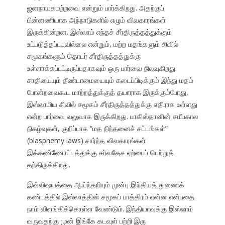
ஜனநாயகமற்றவை என்றும் பார்க்கிறது. அதற்குப்
பின்னணியாக அந்நாடுகளில் எழும் விவகாரங்கள்
இருக்கின்றன. இஸ்லாம் எந்தச் சீர்திருத்தத்துக்கும்
உட்படுத்தப்படவில்லை என்றும், மற்ற மதங்களும் சிவில்
சமூகங்களும் தொடர் சீர்திருத்தத்துக்கு
உள்ளாக்கப்பட்டிருப்பதாகவும் ஒரு பார்வை நிலவுகிறது.
சாதியையும் தீண்டாமையையும் கடைப்பிடிக்கும் இந்து மதம்
போன்றவைகூட மாற்றத்துக்குத் தயாராக இருக்கும்போது,
இஸ்லாமிய சிவில் சமூகம் சீர்திருத்தத்துக்கு எதிராக உள்ளது
என்ற பார்வை வலுவாக இருக்கிறது. பாகிஸ்தானின் சமீபகால
நிகழ்வுகள், குறிப்பாக “மத நிந்தனைச் சட்டங்கள்”
(blasphemy laws) சார்ந்த விவகாரங்கள்
இக்கண்ணோட்டத்துக்கு சர்வதேச ஏற்பைப் பெற்றுத்
தந்திருக்கிறது.
இவ்விஷயத்தை ஆய்ந்தறியும் முன்பு இந்தியத் துணைக்
கண்டத்தில் இஸ்லாத்தின் சமூகப் பாத்திரம் என்ன என்பதை
நாம் விளங்கிக்கொள்ள வேண்டும். இந்தியாவுக்கு இஸ்லாம்
வருவதற்கு முன் இங்கே கடவுள் பற்றி இரு