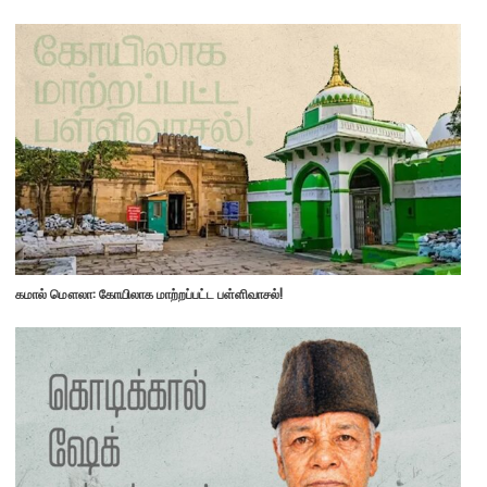
கமால் மௌலா: கோயிலாக மாற்றப்பட்ட பள்ளிவாசல்!