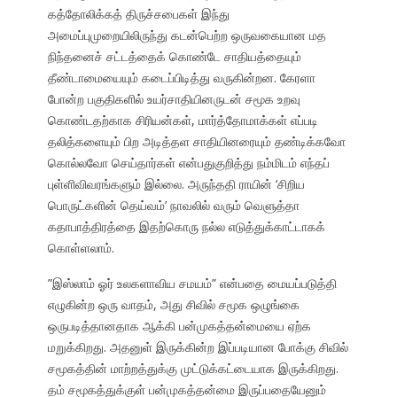
கத்தோலிக்கத் திருச்சபைகள் இந்து
அமைப்புமுறையிலிருந்து கடன்பெற்ற ஒருவகையான மத
நிந்தனைச் சட்டத்தைக் கொண்டே சாதியத்தையும்
தீண்டாமையையும் கடைப்பிடித்து வருகின்றன. கேரளா
போன்ற பகுதிகளில் உயர்சாதியினருடன் சமூக உறவு
கொண்டதற்காக சிரியன்கள், மார்த்தோமாக்கள் எப்படி
தலித்களையும் பிற அடித்தள சாதியினரையும் தண்டிக்கவோ
கொல்லவோ செய்தார்கள் என்பதுகுறித்து நம்மிடம் எந்தப்
புள்ளிவிவரங்களும் இல்லை. அருந்ததி ராயின் ‘சிறிய
பொருட்களின் தெய்வம்’ நாவலில் வரும் வெளுத்தா
கதாபாத்திரத்தை இதற்கொரு நல்ல எடுத்துக்காட்டாகக்
கொள்ளலாம்.
”இஸ்லாம் ஓர் உலகளாவிய சமயம்” என்பதை மையப்படுத்தி
எழுகின்ற ஒரு வாதம், அது சிவில் சமூக ஒழுங்கை
ஒருபடித்தானதாக ஆக்கி பன்முகத்தன்மையை ஏற்க
மறுக்கிறது. அதனுள் இருக்கின்ற இப்படியான போக்கு சிவில்
சமூகத்தின் மாற்றத்துக்கு முட்டுக்கட்டையாக இருக்கிறது.
தம் சமூகத்துக்குள் பன்முகத்தன்மை இருப்பதையேனும்