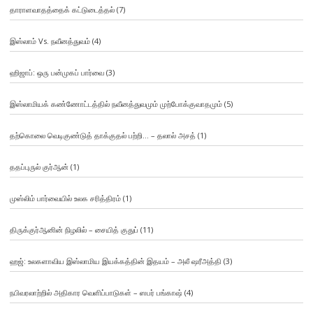
தாராளவாதத்தைக் கட்டுடைத்தல்
(7)
இஸ்லாம் Vs. நவீனத்துவம்
(4)
ஹிஜாப்: ஒரு பன்முகப் பார்வை
(3)
இஸ்லாமியக் கண்ணோட்டத்தில் நவீனத்துவமும் முற்போக்குவாதமும்
(5)
தற்கொலை வெடிகுண்டுத் தாக்குதல் பற்றி… – தலால் அசத்
(1)
ததப்புருல் குர்ஆன்
(1)
முஸ்லிம் பார்வையில் உலக சரித்திரம்
(1)
திருக்குர்ஆனின் நிழலில் – சையித் குதுப்
(11)
ஹஜ்: உலகளாவிய இஸ்லாமிய இயக்கத்தின் இதயம் – அலீ ஷரீஅத்தி
(3)
நபிவரலாற்றில் அதிகார வெளிப்பாடுகள் – ஸபர் பங்காஷ்
(4)