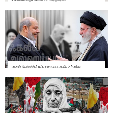
ஹமாஸ் இயக்கத்தின் புதிய தலைவராக ஃகலீல் அல்ஹய்யா