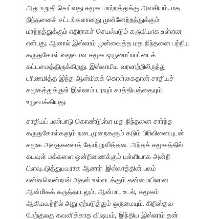
அது உறுதி செய்வது சமூக மாற்றத்துக்கு அவசியம். மத
நிந்தனைச் சட்டங்களானது முன்னேற்றத்துக்கும்
மாற்றத்துக்கும் எதிராகச் செயல்படும் கருவியாக உள்ளன
என்பது. ஆனால் இஸ்லாம் முன்வைத்த மத நிந்தனை பற்றிய
கருதுகோள் வலுவான சமூக ஒருமைப்பாட்டைக்
கட்டமைத்திருக்கிறது. இஸ்லாமிய வரலாற்றிலிருந்து
பரிணமித்த இந்த ஆன்மிகக் கொள்கைதான் சாதியச்
சமூகத்துக்குள் இஸ்லாம் பரவும் சாத்தியத்தையும்
உருவாக்கியது.
சாதியப் பண்பாடு கொண்டுள்ள மத நிந்தனை சார்ந்த
கருதுகோள்களும் நடைமுறைகளும் கடும் பிரிவினையுடன்
சமூக அலகுகளைத் தோற்றுவித்தன. அந்தச் சமூகத்தில்
கடவுள் மக்களை ஒன்றிணைக்கும் புள்ளியாக அன்றி
பிளவுபடுத்துபவராக ஆனார். இஸ்லாத்தின் பலம்
என்னவென்றால் அதன் உள்ளடக்கும் தன்மையிலான
ஆன்மிகக் கருத்தாடலும், ஆன்மா, உடல், சமூகம்
ஆகியவற்றில் அது ஏற்படுத்தும் ஒருமையும். கிறிஸ்தவ
மேற்குலகு கவனிக்காத விஷயம், இந்திய இஸ்லாம் தன்