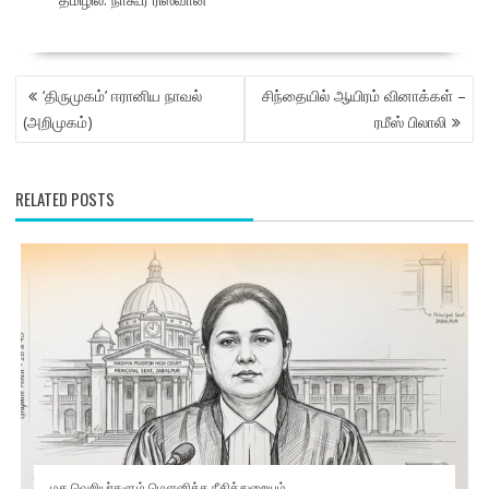
POST
‘திருமுகம்’ ஈரானிய நாவல்
சிந்தையில் ஆயிரம் வினாக்கள் –
NAVIGATION
(அறிமுகம்)
ரமீஸ் பிலாலி
RELATED POSTS
மத வெறியர்களும் மௌனித்த நீதித்துறையும்