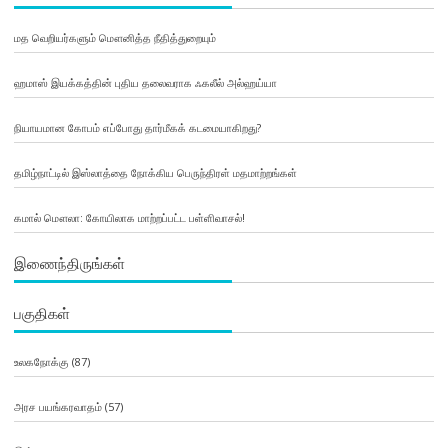
மத வெறியர்களும் மௌனித்த நீதித்துறையும்
ஹமாஸ் இயக்கத்தின் புதிய தலைவராக ஃகலீல் அல்ஹய்யா
நியாயமான கோபம் எப்போது தார்மீகக் கடமையாகிறது?
தமிழ்நாட்டில் இஸ்லாத்தை நோக்கிய பெருந்திரள் மதமாற்றங்கள்
கமால் மௌலா: கோயிலாக மாற்றப்பட்ட பள்ளிவாசல்!
இணைந்திருங்கள்
பகுதிகள்
உலகநோக்கு
(87)
அரச பயங்கரவாதம்
(57)