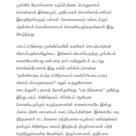
முஸ்லிம் தேசங்களாக உருப்பெற்றன. பொதுவாகச்
சொன்னால் இஸ்லாமும், குறிப்பாகச் சொன்னால் ஸூஃபி
இறைநேசர்களும் மக்கள் அனைவரையும் உள்ளடக்கும்
ஆன்மிகக் கொள்கையைக் கொண்டிருந்ததால்தான் இது
நிகழ்ந்தது.
பாரபட்சமில்லாத முஸ்லிம்களின் வணிகச் செயல்பாடுகள்
கிராமப்புறங்களிலும்கூட இஸ்லாம் வியாபிப்பதற்கு முக்கியக்
காரணியாகியது என்பதை நாம் மறந்துவிடக் கூடாது.
சொல்லப்போனால் இது கார்ல் மார்க்ஸ் சொன்ன
“தன்னிறைவு பெற்ற (அதேசமயம் வளர்ச்சியடையாத)
கிராமப் பொருளாதாரம்” எனும் கருதுகோளை
உடைத்துவிட்டதாகத் தோன்றுகிறது. “மத நிந்தனை” குறித்து
இந்து மதம், கிறிஸ்தவம், சீக்கியம் ஆகியன
கொண்டிருக்கும் கருத்தமைவின் காரணமாகவே இன்று
அவை தீண்டாமையைக் கடைப்பிடிக்கின்றன. இஸ்லாமிய மத
நிந்தனைச் சட்டங்களை மத்தியகால வழக்கம் என்றெல்லாம்
தாக்கும் கிறிஸ்தவ உலகம் இந்தியத் திருச்சபைகள் பற்றி
தெரிந்துகொள்ள வேண்டும். திருச்சபைகள், குறிப்பாக