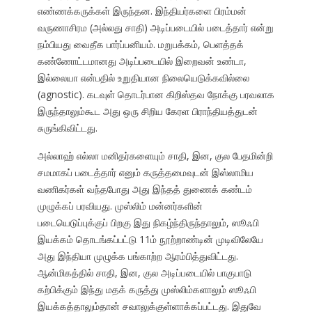
எண்ணக்கருக்கள் இருந்தன. இந்தியர்களை பிரம்மன்
வருணாசிரம (அல்லது சாதி) அடிப்படையில் படைத்தார் என்று
நம்பியது வைதீக பார்ப்பனியம். மறுபக்கம், பெளத்தக்
கண்ணோட்டமானது அடிப்படையில் இறைவன் உண்டா,
இல்லையா என்பதில் உறுதியான நிலையெடுக்கவில்லை
(agnostic). கடவுள் தொடர்பான கிறிஸ்தவ நோக்கு பரவலாக
இருந்தாலும்கூட அது ஒரு சிறிய கேரள பிராந்தியத்துடன்
சுருங்கிவிட்டது.
அல்லாஹ் எல்லா மனிதர்களையும் சாதி, இன, குல பேதமின்றி
சமமாகப் படைத்தார் எனும் கருத்தமைவுடன் இஸ்லாமிய
வணிகர்கள் வந்தபோது அது இந்தத் துணைக் கண்டம்
முழுக்கப் பரவியது. முஸ்லிம் மன்னர்களின்
படையெடுப்புக்குப் பிறகு இது நிகழ்ந்திருந்தாலும், ஸூஃபி
இயக்கம் தொடங்கப்பட்டு 11ம் நூற்றாண்டின் முடிவிலேயே
அது இந்தியா முழுக்க பங்காற்ற ஆரம்பித்துவிட்டது.
ஆன்மிகத்தில் சாதி, இன, குல அடிப்படையில் பாகுபாடு
கற்பிக்கும் இந்து மதக் கருத்து முஸ்லிம்களாலும் ஸூஃபி
இயக்கத்தாலும்தான் சவாலுக்குள்ளாக்கப்பட்டது. இதுவே