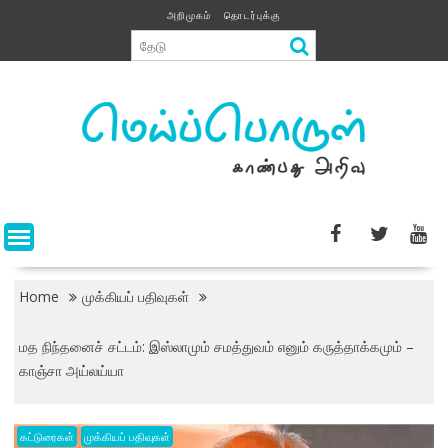
Skip
அறிமுகம்
தொடர்புக்கு
to
content
Home
முக்கியப் பதிவுகள்
மத நிந்தனைச் சட்டம்: இஸ்லாமும் சமத்துவம் எனும் கருத்தாக்கமும் –
காஞ்சா அய்லய்யா
கட்டுரைகள்
முக்கியப் பதிவுகள்