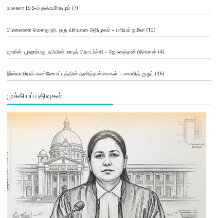
நாசகார ISIS-ம் தக்ஃபீரிசமும்
(7)
மௌலானா மௌதூதி: ஒரு விரிவான அறிமுகம் – மரியம் ஜமீலா
(10)
ஹதீஸ்: முஹம்மது நபியின் மரபுத் தொடர்ச்சி – ஜோனத்தன் பிரௌன்
(4)
இஸ்லாமியக் கண்ணோட்டத்தின் தனித்தன்மைகள் – சையித் குதுப்
(16)
முக்கியப் பதிவுகள்