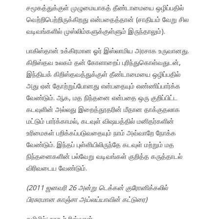
சமூகத்துக்குள் முழுமையாகத் தீண்டாமையை ஒழிப்பதில்
வெற்றிபெற்றிருக்கிறது என்பதைத்தான் (சாதியம் வேறு சில
வடிவங்களில் முஸ்லிம்களுக்குள்ளும் இருந்தாலும்).
பாகிஸ்தான் உக்கிரமான ஓர் இஸ்லாமிய அரசாக உருவானது.
கிறிஸ்தவ உலகம் தன் கோளாறைப் புரிந்துகொள்வதுடன்,
இந்தியக் கிறிஸ்தவத்துக்குள் தீண்டாமையை ஒழிப்பதில்
அது ஏன் தோற்றுப்போனது என்பதையும் எண்ணிப்பார்க்க
வேண்டும். ஆக, மத நிந்தனை என்பதை ஒரு குறிப்பிட்ட
கடவுளின் அல்லது இறைத்தூதரின் மீதான தாக்குதலாக
மட்டும் பார்க்காமல், கடவுள் விஷயத்தில் மனிதர்களின்
உரிமைகள் பறிக்கப்படுவதையும் நாம் அவ்வாறே நோக்க
வேண்டும். இந்தப் புள்ளியிலிருந்தே கடவுள் மற்றும் மத
நிந்தனைகளின் பல்வேறு வடிவங்கள் குறித்த கருத்தாடல்
விரிவடைய வேண்டும்.
(2011 ஜனவரி 26 அன்று டெக்கன் குரோனிக்கலில்
பிரசுரமான காஞ்சா அய்லய்யாவின் கட்டுரை)
தமிழில்: நாகூர் ரிஸ்வான்