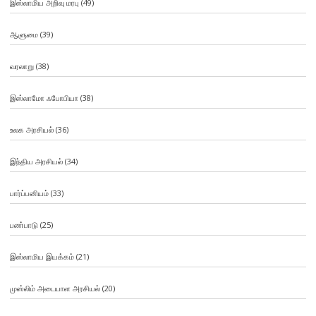
இஸ்லாமிய அறிவு மரபு
(49)
ஆளுமை
(39)
வரலாறு
(38)
இஸ்லாமோ ஃபோபியா
(38)
உலக அரசியல்
(36)
இந்திய அரசியல்
(34)
பார்ப்பனியம்
(33)
பண்பாடு
(25)
இஸ்லாமிய இயக்கம்
(21)
முஸ்லிம் அடையாள அரசியல்
(20)