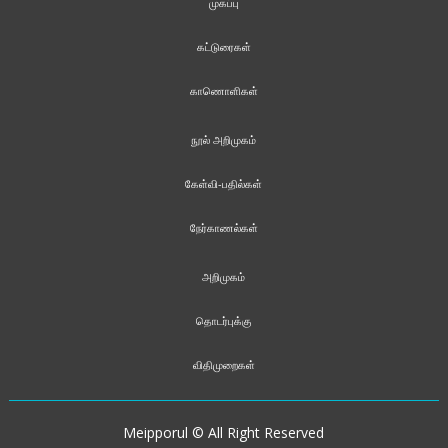
முகப்பு
கட்டுரைகள்
காணொளிகள்
நூல் அறிமுகம்
கேள்வி-பதில்கள்
நேர்காணல்கள்
அறிமுகம்
தொடர்புக்கு
விதிமுறைகள்
Meipporul © All Right Reserved