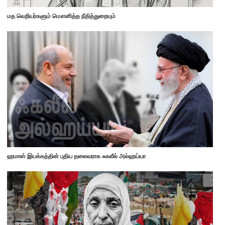
மத வெறியர்களும் மௌனித்த நீதித்துறையும்
ஹமாஸ் இயக்கத்தின் புதிய தலைவராக ஃகலீல் அல்ஹய்யா