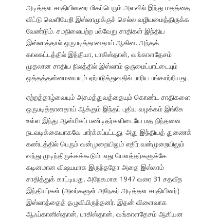
அடித்தள சாதியினரை மிகப்பெரும் அளவில் இந்து மதத்தை
விட்டு வெளியேறி இஸ்லாமுக்குச் செல்ல வழியமைத்திருக்க
வேண்டும். சமநிலையற்ற பல்வேறு சாதிகள் இந்திய
இஸ்லாத்தால் ஒருபடித்தானதாய் ஆகின. அந்தக்
காலகட்டத்தில் இந்தியா, பாகிஸ்தான், வங்காளதேசம்
முதலான சாதிய நிலத்தில் இஸ்லாம் ஒருமைப்பாட்டையும்
ஒத்தத்தன்மையையும் ஏற்படுத்துவதில் பாரிய பங்காற்றியது.
ஏற்றத்தாழ்வையும் அசமத்துவத்தையும் கொண்ட சாதிகளை
ஒருபடித்தானதாய் ஆக்கும் இந்தப் புதிய வழக்கம் இங்கே
உள்ள இந்து ஆன்மிகப் பண்டிதர்களிடையே மத நிந்தனை
நடவடிக்கையாகவே பார்க்கப்பட்டது. அது இந்தியத் துணைக்
கண்டத்தில் பெரும் வன்முறையிலும் எதிர் வன்முறையிலும்
வந்து முடிந்திருக்கக்கூடும். எது பெளத்தர்களுக்கே
கடினமான விஷயமாக இருந்ததோ அதை இஸ்லாம்
சாதித்துக் காட்டியது. அநேகமாக 1947 வரை 31 சதவீத
இந்தியர்கள் (அவர்களுள் அநேகர் அடித்தள சாதியினர்)
இஸ்லாத்தைத் தழுவியிருந்தனர். இதன் விளைவாக
ஆஃப்கானிஸ்தான், பாகிஸ்தான், வங்காளதேசம் ஆகியன