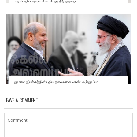
மத வெறியர்களும் மௌனித்த நீதித்துறையும்
ஹமாஸ் இயக்கத்தின் புதிய தலைவராக ஃகலீல் அல்ஹய்யா
LEAVE A COMMENT