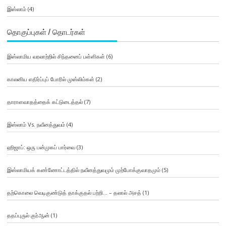
இஸ்லாம்
(4)
தொகுப்புகள் / தொடர்கள்
இஸ்லாமிய வரலாற்றில் சிந்தனைப் பள்ளிகள்
(6)
காலனிய எதிர்ப்புப் போரில் முஸ்லிம்கள்
(2)
தாராளவாதத்தைக் கட்டுடைத்தல்
(7)
இஸ்லாம் Vs. நவீனத்துவம்
(4)
ஹிஜாப்: ஒரு பன்முகப் பார்வை
(3)
இஸ்லாமியக் கண்ணோட்டத்தில் நவீனத்துவமும் முற்போக்குவாதமும்
(5)
தற்கொலை வெடிகுண்டுத் தாக்குதல் பற்றி… – தலால் அசத்
(1)
ததப்புருல் குர்ஆன்
(1)