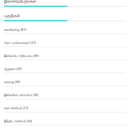
இணைந்திருங்கள்
பகுதிகள்
உலகநோக்கு
(87)
அரச பயங்கரவாதம்
(57)
இஸ்லாமிய அறிவு மரபு
(49)
ஆளுமை
(39)
வரலாறு
(38)
இஸ்லாமோ ஃபோபியா
(38)
உலக அரசியல்
(37)
இந்திய அரசியல்
(34)