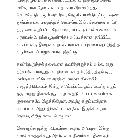
வசீகரமான ஆடைகளால் தம்மை அலங்கரித்துக்
கொண்டிருந்தாலும் அவற்றை நெருங்காமல் இருப்பது. அவை
துன்பங்களை மறைத்துக் கொண்டு இன்பங்களென காட்சி
தருபவை. குறிப்பிட்ட நேரம்வரை எப்படி நம்மால் உண்ணாமல்
பருகாமல் இருக்க முடிகிறதோ அப்படித்தான் குறிப்பிட்ட
காலம்வரை, இறைவன் நமக்கான வாய்ப்புகளை ஏற்படுத்தித்
தரும்வரை பொறுமையாக இருப்பது.
தவிர்ந்திருத்தல் நிலையான தவிர்ந்திருத்தல் அல்ல. அது
தற்காலிகமானதுதான். நிலையான தவிர்ந்திருத்தல் ஒரு
மனிதனை சட்டென அதற்கு மாறான திசையில்
செலுத்திவிடலாம். இங்கு தடுக்கப்பட்ட ஒவ்வொன்றுக்கும்
ஒரு மாற்று இருக்கிறது. மாறாக தடுக்கப்பட்டவை மிகக்
குறைவாகவே இருக்கின்றன. அவற்றுக்கும் மாற்றாக
ஏராளமான அனுமதிக்கப்பட்ட வழிகள் இருக்கின்றன.
தேவை, சிறிது காலப் பொறுமை.
இளைஞர்களுக்கு நபியவர்கள் கூறிய அறிவுரை இங்கு
கவனிக்கத்தக்கது. அவர்கள் கூறினார்கள்: இளைஞர்