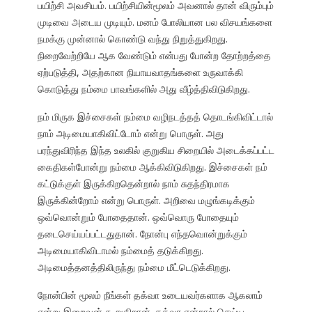
பயிற்சி அவசியம். பயிற்சியின்மூலம் அவனால் தான் விரும்பும்
முடிவை அடைய முடியும். மனம் போலியான பல விசயங்களை
நமக்கு முன்னால் கொண்டு வந்து நிறுத்துகிறது.
நிறைவேற்றியே ஆக வேண்டும் என்பது போன்ற தோற்றத்தை
ஏற்படுத்தி, அதற்கான நியாயவாதங்களை உருவாக்கி
கொடுத்து நம்மை பாவங்களில் அது வீழ்த்திவிடுகிறது.
நம் மிருக இச்சைகள் நம்மை வழிநடத்தத் தொடங்கிவிட்டால்
நாம் அடிமையாகிவிட்டோம் என்று பொருள். அது
பரந்துவிரிந்த இந்த உலகில் குறுகிய சிறையில் அடைக்கப்பட்ட
கைதிகள்போன்று நம்மை ஆக்கிவிடுகிறது. இச்சைகள் நம்
கட்டுக்குள் இருக்கிறதென்றால் நாம் சுதந்திரமாக
இருக்கின்றோம் என்று பொருள். அறிவை மழுங்கடிக்கும்
ஒவ்வொன்றும் போதைதான். ஒவ்வொரு போதையும்
தடைசெய்யப்பட்டதுதான். நோன்பு எந்தவொன்றுக்கும்
அடிமையாகிவிடாமல் நம்மைத் தடுக்கிறது.
அடிமைத்தனத்திலிருந்து நம்மை மீட்டெடுக்கிறது.
நோன்பின் மூலம் நீங்கள் தக்வா உடையவர்களாக ஆகலாம்
என்று இறைவன் கூறுகிறான். தக்வா என்றால் செய்ய