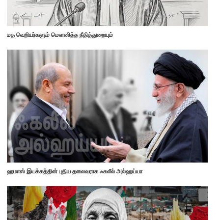
மத வெறியர்களும் மௌனித்த நீதித்துறையும்
ஹமாஸ் இயக்கத்தின் புதிய தலைவராக ஃகலீல் அல்ஹய்யா