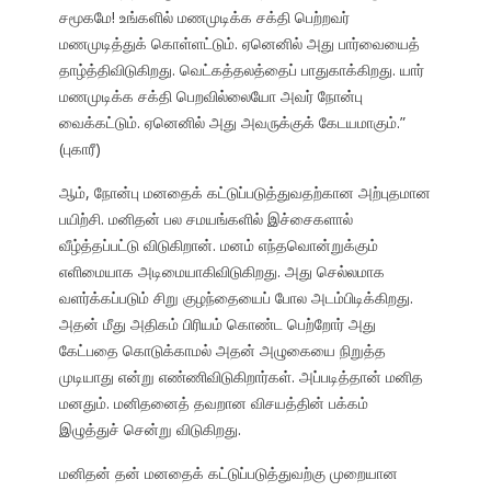
சமூகமே! உங்களில் மணமுடிக்க சக்தி பெற்றவர்
மணமுடித்துக் கொள்ளட்டும். ஏனெனில் அது பார்வையைத்
தாழ்த்திவிடுகிறது. வெட்கத்தலத்தைப் பாதுகாக்கிறது. யார்
மணமுடிக்க சக்தி பெறவில்லையோ அவர் நோன்பு
வைக்கட்டும். ஏனெனில் அது அவருக்குக் கேடயமாகும்.”
(புகாரீ)
ஆம், நோன்பு மனதைக் கட்டுப்படுத்துவதற்கான அற்புதமான
பயிற்சி. மனிதன் பல சமயங்களில் இச்சைகளால்
வீழ்த்தப்பட்டு விடுகிறான். மனம் எந்தவொன்றுக்கும்
எளிமையாக அடிமையாகிவிடுகிறது. அது செல்லமாக
வளர்க்கப்படும் சிறு குழந்தையைப் போல அடம்பிடிக்கிறது.
அதன் மீது அதிகம் பிரியம் கொண்ட பெற்றோர் அது
கேட்பதை கொடுக்காமல் அதன் அழுகையை நிறுத்த
முடியாது என்று எண்ணிவிடுகிறார்கள். அப்படித்தான் மனித
மனதும். மனிதனைத் தவறான விசயத்தின் பக்கம்
இழுத்துச் சென்று விடுகிறது.
மனிதன் தன் மனதைக் கட்டுப்படுத்துவற்கு முறையான