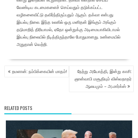
வேண்டிய கடமைகளைச் செய்வதும் தடுக்கப்பட்ட
வழிகளைவிட்டு தவிர்ந்திருப்பதும் ஆகும். தக்வா என்பது
இயல்பு நிலை. இந்த உலகில் ஒரு மனிதன் இங்கும் அங்கும்
தடுமாறித் திரியாமல், ஏதோ ஒன்றுக்கு அடிமையாகிவிடாமல்
இயல்பு நிலையில் நீடித்திருந்தாலே போதுமானது. உண்மையில்
அதுதான் வெற்றி.
POST
றமளான்: நம்பிக்கையின் மாதம்!
நேற்று அயோத்தி, இன்று காசி:
NAVIGATION
ஞான்வாபி மசூதியும் விஸ்வநாதர்
ஆலயமும் – அ.மார்க்ஸ்
RELATED POSTS