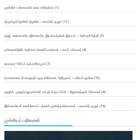
முஸ்லிம் பார்வையில் உலக சரித்திரம்
(1)
திருக்குர்ஆனின் நிழலில் – சையித் குதுப்
(11)
ஹஜ்: உலகளாவிய இஸ்லாமிய இயக்கத்தின் இதயம் – அலீ ஷரீஅத்தி
(3)
நபிவரலாற்றில் அதிகார வெளிப்பாடுகள் – ஸபர் பங்காஷ்
(4)
நாசகார ISIS-ம் தக்ஃபீரிசமும்
(7)
மௌலானா மௌதூதி: ஒரு விரிவான அறிமுகம் – மரியம் ஜமீலா
(10)
ஹதீஸ்: முஹம்மது நபியின் மரபுத் தொடர்ச்சி – ஜோனத்தன் பிரௌன்
(4)
இஸ்லாமியக் கண்ணோட்டத்தின் தனித்தன்மைகள் – சையித் குதுப்
(16)
முக்கியப் பதிவுகள்