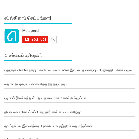
சப்ஸ்கிரைப் செய்யுங்கள்!
அண்மைப் பதிவுகள்
பந்துக்கு பின்னே நகரும் அரசியல்: ஃபிஃபாவின் இரட்டை நிலைகளும் மேற்கத்திய அரசியலும்!
மத வெறியர்களும் மௌனித்த நீதித்துறையும்
ஹமாஸ் இயக்கத்தின் புதிய தலைவராக ஃகலீல் அல்ஹய்யா
நியாயமான கோபம் எப்போது தார்மீகக் கடமையாகிறது?
தமிழ்நாட்டில் இஸ்லாத்தை நோக்கிய பெருந்திரள் மதமாற்றங்கள்