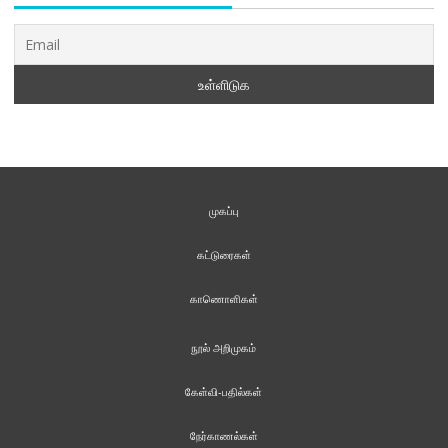
முகப்பு
கட்டுரைகள்
காணொளிகள்
நூல் அறிமுகம்
கேள்வி-பதில்கள்
நேர்காணல்கள்