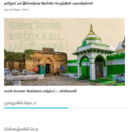
தமிழ்நாட்டில் இஸ்லாத்தை நோக்கிய பெருந்திரள் மதமாற்றங்கள்
ஒரு வரலாற்றுப் பார்வை
கமால் மௌலா: கோயிலாக மாற்றப்பட்ட பள்ளிவாசல்!
முகநூலில் தொடர
மின்னஞ்சலில் பெற