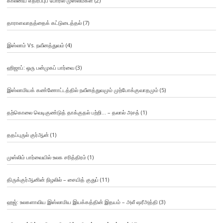
காலனிய எதிர்ப்புப் போரில் முஸ்லிம்கள்
(2)
தாராளவாதத்தைக் கட்டுடைத்தல்
(7)
இஸ்லாம் Vs. நவீனத்துவம்
(4)
ஹிஜாப்: ஒரு பன்முகப் பார்வை
(3)
இஸ்லாமியக் கண்ணோட்டத்தில் நவீனத்துவமும் முற்போக்குவாதமும்
(5)
தற்கொலை வெடிகுண்டுத் தாக்குதல் பற்றி… – தலால் அசத்
(1)
ததப்புருல் குர்ஆன்
(1)
முஸ்லிம் பார்வையில் உலக சரித்திரம்
(1)
திருக்குர்ஆனின் நிழலில் – சையித் குதுப்
(11)
ஹஜ்: உலகளாவிய இஸ்லாமிய இயக்கத்தின் இதயம் – அலீ ஷரீஅத்தி
(3)