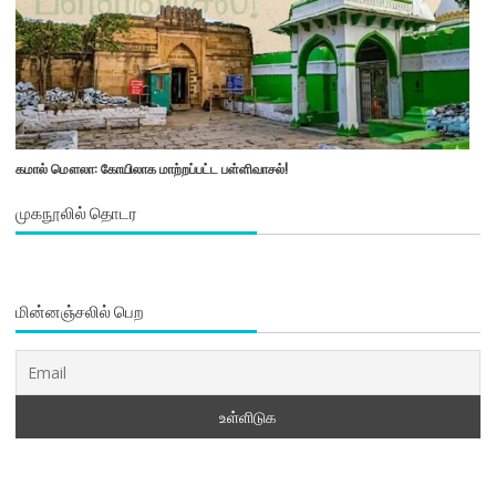
கமால் மௌலா: கோயிலாக மாற்றப்பட்ட பள்ளிவாசல்!
முகநூலில் தொடர
மின்னஞ்சலில் பெற