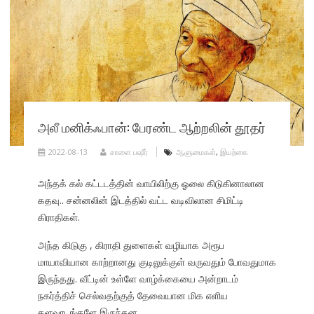
அலீ மனிக்ஃபான்: பேரண்ட ஆற்றலின் தூதர்
2022-08-13
சாளை பஷீர்
ஆளுமைகள்
,
இயற்கை
அந்தக் கல் கட்டடத்தின் வாயிலிற்கு ஓலை கிடுகினாலான
கதவு.. சன்னலின் இடத்தில் வட்ட வடிவிலான சிமிட்டி
கிராதிகள்.
அந்த கிடுகு , கிராதி துளைகள் வழியாக அரூப
மாயாவியான காற்றானது குடிலுக்குள் வருவதும் போவதுமாக
இருந்தது. வீட்டின் உள்ளே வாழ்க்கையை அன்றாடம்
நகர்த்திச் செல்வதற்குத் தேவையான மிக எளிய
தளவாடங்களே இருந்தன.