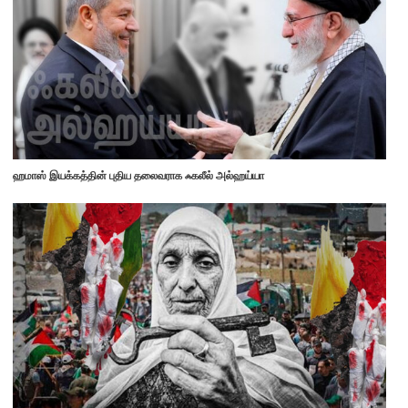
ஹமாஸ் இயக்கத்தின் புதிய தலைவராக ஃகலீல் அல்ஹய்யா