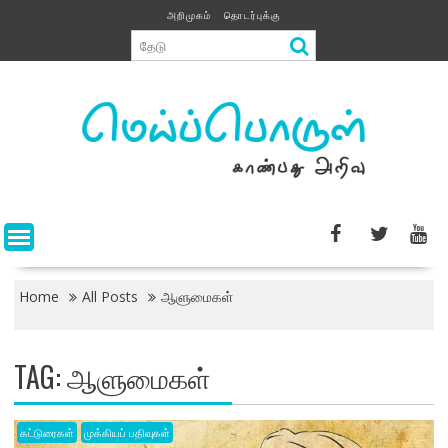
Skip
அறிமுகம்
தொடர்புக்கு
to
content
Home
All Posts
ஆளுமைகள்
TAG:
ஆளுமைகள்
கட்டுரைகள்
முக்கியப் பதிவுகள்