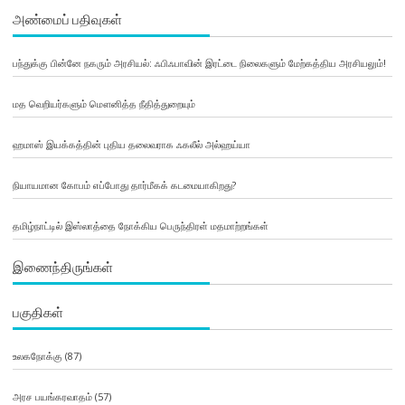
அண்மைப் பதிவுகள்
பந்துக்கு பின்னே நகரும் அரசியல்: ஃபிஃபாவின் இரட்டை நிலைகளும் மேற்கத்திய அரசியலும்!
மத வெறியர்களும் மௌனித்த நீதித்துறையும்
ஹமாஸ் இயக்கத்தின் புதிய தலைவராக ஃகலீல் அல்ஹய்யா
நியாயமான கோபம் எப்போது தார்மீகக் கடமையாகிறது?
தமிழ்நாட்டில் இஸ்லாத்தை நோக்கிய பெருந்திரள் மதமாற்றங்கள்
இணைந்திருங்கள்
பகுதிகள்
உலகநோக்கு
(87)
அரச பயங்கரவாதம்
(57)