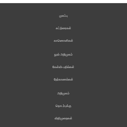
முகப்பு
கட்டுரைகள்
காணொளிகள்
நூல் அறிமுகம்
கேள்வி-பதில்கள்
நேர்காணல்கள்
அறிமுகம்
தொடர்புக்கு
விதிமுறைகள்