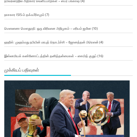
நபிவரலாற்றில் அதிகார வெளிப்பாடுகள் – ஸபர் பங்காஷ்
(4)
நாசகார ISIS-ம் தக்ஃபீரிசமும்
(7)
மௌலானா மௌதூதி: ஒரு விரிவான அறிமுகம் – மரியம் ஜமீலா
(10)
ஹதீஸ்: முஹம்மது நபியின் மரபுத் தொடர்ச்சி – ஜோனத்தன் பிரௌன்
(4)
இஸ்லாமியக் கண்ணோட்டத்தின் தனித்தன்மைகள் – சையித் குதுப்
(16)
முக்கியப் பதிவுகள்