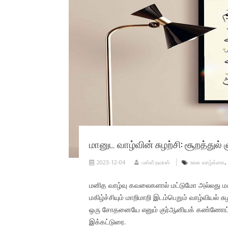
மானுட வாழ்வின் சுழற்சி: சூறத்துல
2023-12-04
பஸ்வீ நவாஸ்
உலக வாழ்க்கை
,
மனித வாழ்வு கவலைகளால் மட்டுமோ அல்லது மகி
மகிழ்ச்சியும் மாறிமாறி இடம்பெறும் வாழ்வியல் 
ஒரு சோதனையே எனும் குர்ஆனியக் கண்ணோட்டத
இக்கட்டுரை.