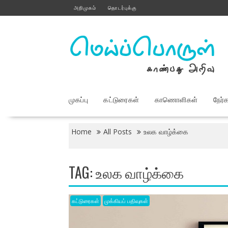
Skip
அறிமுகம்
தொடர்புக்கு
to
content
முகப்பு
கட்டுரைகள்
காணொளிகள்
நேர்
Home
All Posts
உலக வாழ்க்கை
TAG:
உலக வாழ்க்கை
கட்டுரைகள்
முக்கியப் பதிவுகள்