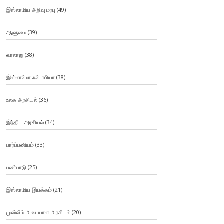
இஸ்லாமிய அறிவு மரபு
(49)
ஆளுமை
(39)
வரலாறு
(38)
இஸ்லாமோ ஃபோபியா
(38)
உலக அரசியல்
(36)
இந்திய அரசியல்
(34)
பார்ப்பனியம்
(33)
பண்பாடு
(25)
இஸ்லாமிய இயக்கம்
(21)
முஸ்லிம் அடையாள அரசியல்
(20)