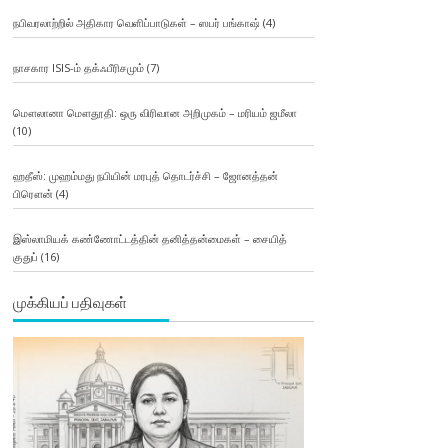
நபிவரலாற்றில் அதிகார வெளிப்பாடுகள் – ஸபர் பங்காஷ்
(4)
நாசகார ISIS-ம் தக்ஃபீரிசமும்
(7)
மௌலானா மௌதூதி: ஒரு விரிவான அறிமுகம் – மரியம் ஜமீலா
(10)
ஹதீஸ்: முஹம்மது நபியின் மரபுத் தொடர்ச்சி – ஜோனத்தன்
பிரௌன்
(4)
இஸ்லாமியக் கண்ணோட்டத்தின் தனித்தன்மைகள் – சையித்
குதுப்
(16)
முக்கியப் பதிவுகள்