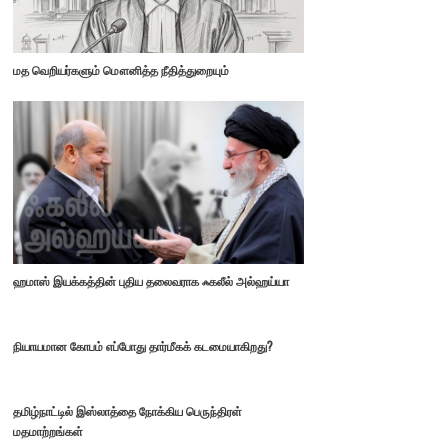
மத வெறியர்களும் மௌனித்த நீதித்துறையும்
ஹமாஸ் இயக்கத்தின் புதிய தலைவராக ஃகலீல் அல்ஹய்யா
நியாயமான கோபம் எப்போது தார்மீகக் கடமையாகிறது?
தமிழ்நாட்டில் இஸ்லாத்தை நோக்கிய பெருந்திரள்
மதமாற்றங்கள்