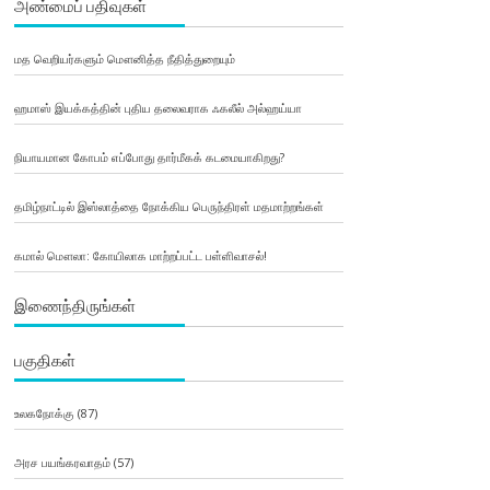
அண்மைப் பதிவுகள்
மத வெறியர்களும் மௌனித்த நீதித்துறையும்
ஹமாஸ் இயக்கத்தின் புதிய தலைவராக ஃகலீல் அல்ஹய்யா
நியாயமான கோபம் எப்போது தார்மீகக் கடமையாகிறது?
தமிழ்நாட்டில் இஸ்லாத்தை நோக்கிய பெருந்திரள் மதமாற்றங்கள்
கமால் மௌலா: கோயிலாக மாற்றப்பட்ட பள்ளிவாசல்!
இணைந்திருங்கள்
பகுதிகள்
உலகநோக்கு
(87)
அரச பயங்கரவாதம்
(57)