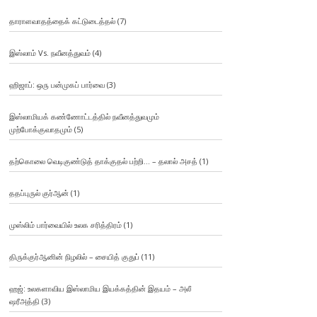
தாராளவாதத்தைக் கட்டுடைத்தல்
(7)
இஸ்லாம் Vs. நவீனத்துவம்
(4)
ஹிஜாப்: ஒரு பன்முகப் பார்வை
(3)
இஸ்லாமியக் கண்ணோட்டத்தில் நவீனத்துவமும்
முற்போக்குவாதமும்
(5)
தற்கொலை வெடிகுண்டுத் தாக்குதல் பற்றி… – தலால் அசத்
(1)
ததப்புருல் குர்ஆன்
(1)
முஸ்லிம் பார்வையில் உலக சரித்திரம்
(1)
திருக்குர்ஆனின் நிழலில் – சையித் குதுப்
(11)
ஹஜ்: உலகளாவிய இஸ்லாமிய இயக்கத்தின் இதயம் – அலீ
ஷரீஅத்தி
(3)