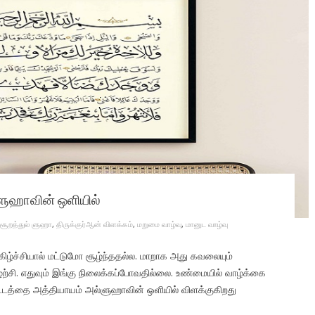
் ளுஹாவின் ஒளியில்
சூறத்துல் ளுஹா
,
திருக்குர்ஆன் விளக்கம்
,
மறுமை வாழ்வு
,
மானுட வாழ்வு
ழ்ச்சியால் மட்டுமோ சூழ்ந்ததல்ல. மாறாக அது கவலையும்
சுழற்சி. எதுவும் இங்கு நிலைக்கப்போவதில்லை. உண்மையில் வாழ்க்கை
்தை அத்தியாயம் அல்ளுஹாவின் ஒளியில் விளக்குகிறது