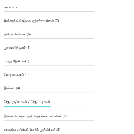
ஊடகம்
(7)
இஸ்லாத்தின் மீதான குற்றச்சாட்டுகள்
(7)
தமிழக அரசியல்
(6)
முதலாளித்துவம்
(5)
மாற்று அரசியல்
(5)
பொருளாதாரம்
(4)
இஸ்லாம்
(4)
தொகுப்புகள் / தொடர்கள்
இஸ்லாமிய வரலாற்றில் சிந்தனைப் பள்ளிகள்
(6)
காலனிய எதிர்ப்புப் போரில் முஸ்லிம்கள்
(2)