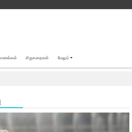
காணல்கள்
சிறுகதைகள்
மேலும்
ு