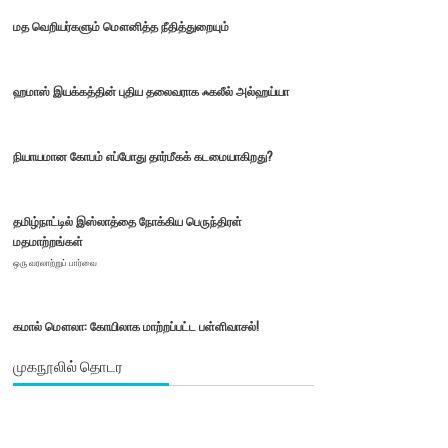
மத வெறியர்களும் மௌனித்த நீதித்துறையும்
ஹமாஸ் இயக்கத்தின் புதிய தலைவராக ஃகலீல் அல்ஹய்யா
நியாயமான கோபம் எப்போது தார்மீகக் கடமையாகிறது?
தமிழ்நாட்டில் இஸ்லாத்தை நோக்கிய பெருந்திரள்
மதமாற்றங்கள்
ஒரு வரலாற்றுப் பார்வை
கமால் மௌலா: கோயிலாக மாற்றப்பட்ட பள்ளிவாசல்!
முகநூலில் தொடர