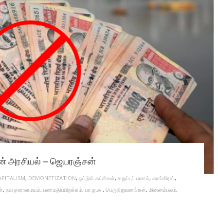
ின் அரசியல் – ஜெயரஞ்சன்
PITALISM
,
DEMONETIZATION
,
ஓட்டுக் கட்சிகள்
,
கறுப்புப் பணம்
,
காங்கிரஸ்
,
்
,
நவ தாராளமயம்
,
பணமதிப்பிறக்கம்
,
பா.ஜ.க.
,
பெருநிறுவனங்கள்
,
மின்னம்பலம்
,