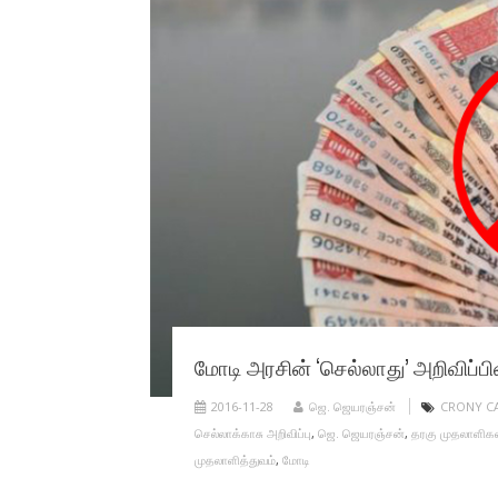
மோடி அரசின் ‘செல்லாது’ அறிவிப்ப
2016-11-28
ஜெ. ஜெயரஞ்சன்
CRONY CA
செல்லாக்காசு அறிவிப்பு
,
ஜெ. ஜெயரஞ்சன்
,
தரகு முதலாளிகள
முதலாளித்துவம்
,
மோடி