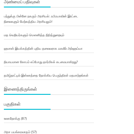
அண்மைப் பதிவுகள்
பந்துக்கு பின்னே நகரும் அரசியல்: ஃபிஃபாவின் இரட்டை
நிலைகளும் மேற்கத்திய அரசியலும்!
மத வெறியர்களும் மௌனித்த நீதித்துறையும்
ஹமாஸ் இயக்கத்தின் புதிய தலைவராக ஃகலீல் அல்ஹய்யா
நியாயமான கோபம் எப்போது தார்மீகக் கடமையாகிறது?
தமிழ்நாட்டில் இஸ்லாத்தை நோக்கிய பெருந்திரள் மதமாற்றங்கள்
இணைந்திருங்கள்
பகுதிகள்
உலகநோக்கு
(87)
அரச பயங்கரவாதம்
(57)