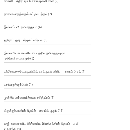
காலனிய எதிர்ப்புப் போரில் முஸ்லிம்கள்
(2)
தாராளவாதத்தைக் கட்டுடைத்தல்
(7)
இஸ்லாம் Vs. நவீனத்துவம்
(4)
ஹிஜாப்: ஒரு பன்முகப் பார்வை
(3)
இஸ்லாமியக் கண்ணோட்டத்தில் நவீனத்துவமும்
முற்போக்குவாதமும்
(5)
தற்கொலை வெடிகுண்டுத் தாக்குதல் பற்றி… – தலால் அசத்
(1)
ததப்புருல் குர்ஆன்
(1)
முஸ்லிம் பார்வையில் உலக சரித்திரம்
(1)
திருக்குர்ஆனின் நிழலில் – சையித் குதுப்
(11)
ஹஜ்: உலகளாவிய இஸ்லாமிய இயக்கத்தின் இதயம் – அலீ
ஷரீஅத்தி
(3)