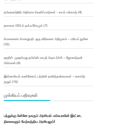
நபிவரலாற்றில் அதிகார வெளிப்பாடுகள் – ஸபர் பங்காஷ்
(4)
நாசகார ISIS-ம் தக்ஃபீரிசமும்
(7)
மௌலானா மௌதூதி: ஒரு விரிவான அறிமுகம் – மரியம் ஜமீலா
(10)
ஹதீஸ்: முஹம்மது நபியின் மரபுத் தொடர்ச்சி – ஜோனத்தன்
பிரௌன்
(4)
இஸ்லாமியக் கண்ணோட்டத்தின் தனித்தன்மைகள் – சையித்
குதுப்
(16)
முக்கியப் பதிவுகள்
பந்துக்கு பின்னே நகரும் அரசியல்: ஃபிஃபாவின் இரட்டை
நிலைகளும் மேற்கத்திய அரசியலும்!