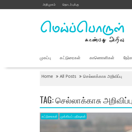
Skip
அறிமுகம்
தொடர்புக்கு
to
content
முகப்பு
கட்டுரைகள்
காணொளிகள்
நேர்
Home
All Posts
செல்லாக்காசு அறிவிப்பு
TAG:
செல்லாக்காசு அறிவிப்ப
கட்டுரைகள்
முக்கியப் பதிவுகள்