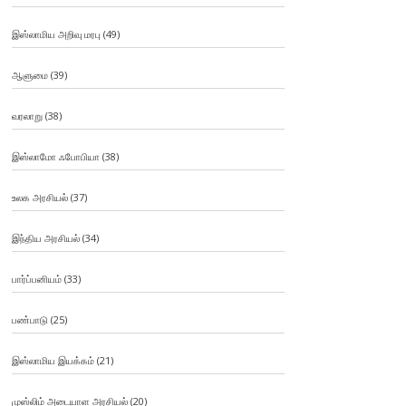
இஸ்லாமிய அறிவு மரபு
(49)
ஆளுமை
(39)
வரலாறு
(38)
இஸ்லாமோ ஃபோபியா
(38)
உலக அரசியல்
(37)
இந்திய அரசியல்
(34)
பார்ப்பனியம்
(33)
பண்பாடு
(25)
இஸ்லாமிய இயக்கம்
(21)
முஸ்லிம் அடையாள அரசியல்
(20)