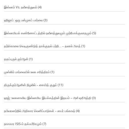
இஸ்லாம் Vs. நவீனத்துவம்
(4)
ஹிஜாப்: ஒரு பன்முகப் பார்வை
(3)
இஸ்லாமியக் கண்ணோட்டத்தில் நவீனத்துவமும் முற்போக்குவாதமும்
(5)
தற்கொலை வெடிகுண்டுத் தாக்குதல் பற்றி… – தலால் அசத்
(1)
ததப்புருல் குர்ஆன்
(1)
முஸ்லிம் பார்வையில் உலக சரித்திரம்
(1)
திருக்குர்ஆனின் நிழலில் – சையித் குதுப்
(11)
ஹஜ்: உலகளாவிய இஸ்லாமிய இயக்கத்தின் இதயம் – அலீ ஷரீஅத்தி
(3)
நபிவரலாற்றில் அதிகார வெளிப்பாடுகள் – ஸபர் பங்காஷ்
(4)
நாசகார ISIS-ம் தக்ஃபீரிசமும்
(7)