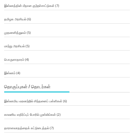
இஸ்லாத்தின் மீதான குற்றச்சாட்டுகள்
(7)
தமிழக அரசியல்
(6)
முதலாளித்துவம்
(5)
மாற்று அரசியல்
(5)
பொருளாதாரம்
(4)
இஸ்லாம்
(4)
தொகுப்புகள் / தொடர்கள்
இஸ்லாமிய வரலாற்றில் சிந்தனைப் பள்ளிகள்
(6)
காலனிய எதிர்ப்புப் போரில் முஸ்லிம்கள்
(2)
தாராளவாதத்தைக் கட்டுடைத்தல்
(7)