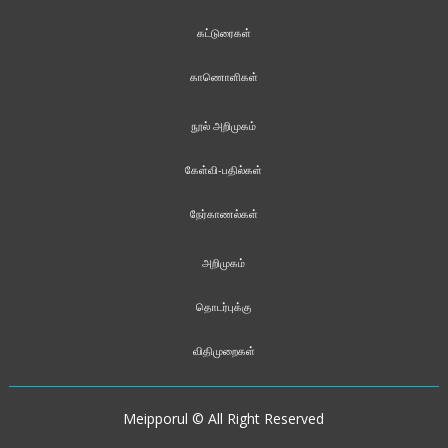
கட்டுரைகள்
காணொளிகள்
நூல் அறிமுகம்
கேள்வி-பதில்கள்
நேர்காணல்கள்
அறிமுகம்
தொடர்புக்கு
விதிமுறைகள்
Meipporul © All Right Reserved