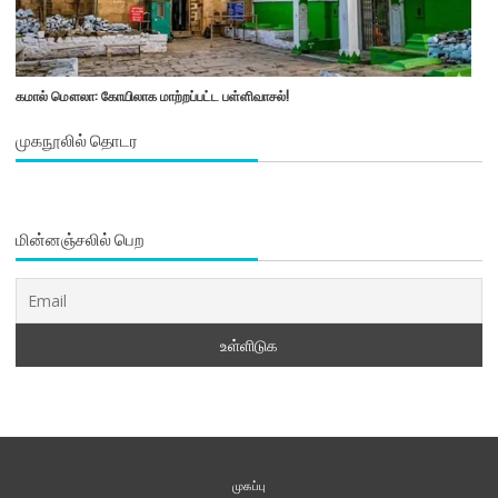
கமால் மௌலா: கோயிலாக மாற்றப்பட்ட பள்ளிவாசல்!
முகநூலில் தொடர
மின்னஞ்சலில் பெற
முகப்பு