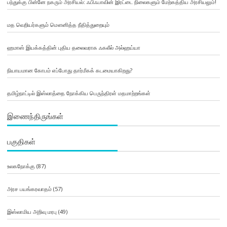
பந்துக்கு பின்னே நகரும் அரசியல்: ஃபிஃபாவின் இரட்டை நிலைகளும் மேற்கத்திய அரசியலும்!
மத வெறியர்களும் மௌனித்த நீதித்துறையும்
ஹமாஸ் இயக்கத்தின் புதிய தலைவராக ஃகலீல் அல்ஹய்யா
நியாயமான கோபம் எப்போது தார்மீகக் கடமையாகிறது?
தமிழ்நாட்டில் இஸ்லாத்தை நோக்கிய பெருந்திரள் மதமாற்றங்கள்
இணைந்திருங்கள்
பகுதிகள்
உலகநோக்கு
(87)
அரச பயங்கரவாதம்
(57)
இஸ்லாமிய அறிவு மரபு
(49)