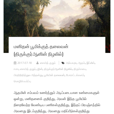
மனிதன் பூமிக்குத் தலைவன்
(திருக்குர்ஆனின் நிழலில்)
2017-07-18
சையித் குதுப்
அல்பகறா
,
ஆதம்
,
இப்லீஸ்
,
ஈசா
,
சையித் குதுப்
,
ஜின்
,
திருக்குர்ஆனின் நிழலில்
,
திருச்சபை
,
பிரதிநிதித்துவ அந்தஸ்து
,
பூமியின் தலைவன்
,
போராட்டக்களம்
,
மொழிபெயர்ப்பு
ஆதமின் சம்பவம் உணர்த்தும் அடிப்படையான உண்மைகளுள்
ஒன்று, மனிதனைக் குறித்து, அவன் இந்த பூமியில்
நிறைவேற்ற வேண்டிய பணிகள்குறித்து, இந்தப் பிரபஞ்சத்தில்
அவனது இடம்குறித்து, அவனது மதிப்பீடுகள்குறித்து