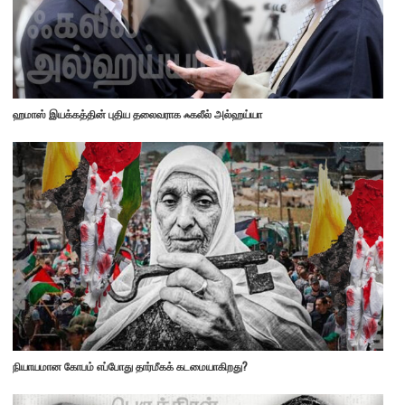
ஹமாஸ் இயக்கத்தின் புதிய தலைவராக ஃகலீல் அல்ஹய்யா
நியாயமான கோபம் எப்போது தார்மீகக் கடமையாகிறது?