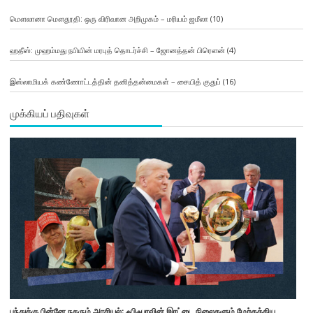
மௌலானா மௌதூதி: ஒரு விரிவான அறிமுகம் – மரியம் ஜமீலா
(10)
ஹதீஸ்: முஹம்மது நபியின் மரபுத் தொடர்ச்சி – ஜோனத்தன் பிரௌன்
(4)
இஸ்லாமியக் கண்ணோட்டத்தின் தனித்தன்மைகள் – சையித் குதுப்
(16)
முக்கியப் பதிவுகள்
பந்துக்கு பின்னே நகரும் அரசியல்: ஃபிஃபாவின் இரட்டை நிலைகளும் மேற்கத்திய