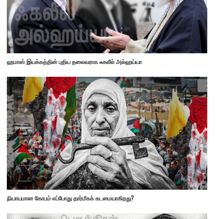
ஹமாஸ் இயக்கத்தின் புதிய தலைவராக ஃகலீல் அல்ஹய்யா
நியாயமான கோபம் எப்போது தார்மீகக் கடமையாகிறது?