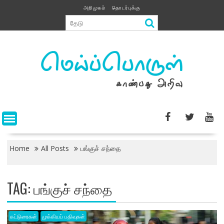
Skip
அறிமுகம்
தொடர்புக்கு
to
content
Home
All Posts
பங்குச் சந்தை
TAG:
பங்குச் சந்தை
கட்டுரைகள்
முக்கியப் பதிவுகள்