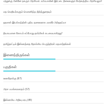
பந்துக்கு பின்னே நகரும் அரசியல்: ஃபிஃபாவின் இரட்டை நிலைகளும் மேற்கத்திய அரசியலும்!
மத வெறியர்களும் மௌனித்த நீதித்துறையும்
ஹமாஸ் இயக்கத்தின் புதிய தலைவராக ஃகலீல் அல்ஹய்யா
நியாயமான கோபம் எப்போது தார்மீகக் கடமையாகிறது?
தமிழ்நாட்டில் இஸ்லாத்தை நோக்கிய பெருந்திரள் மதமாற்றங்கள்
இணைந்திருங்கள்
பகுதிகள்
உலகநோக்கு
(87)
அரச பயங்கரவாதம்
(57)
இஸ்லாமிய அறிவு மரபு
(49)