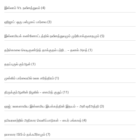
இஸ்லாம் Vs. நவீனத்துவம்
(4)
ஹிஜாப்: ஒரு பன்முகப் பார்வை
(3)
இஸ்லாமியக் கண்ணோட்டத்தில் நவீனத்துவமும் முற்போக்குவாதமும்
(5)
தற்கொலை வெடிகுண்டுத் தாக்குதல் பற்றி… – தலால் அசத்
(1)
ததப்புருல் குர்ஆன்
(1)
முஸ்லிம் பார்வையில் உலக சரித்திரம்
(1)
திருக்குர்ஆனின் நிழலில் – சையித் குதுப்
(11)
ஹஜ்: உலகளாவிய இஸ்லாமிய இயக்கத்தின் இதயம் – அலீ ஷரீஅத்தி
(3)
நபிவரலாற்றில் அதிகார வெளிப்பாடுகள் – ஸபர் பங்காஷ்
(4)
நாசகார ISIS-ம் தக்ஃபீரிசமும்
(7)