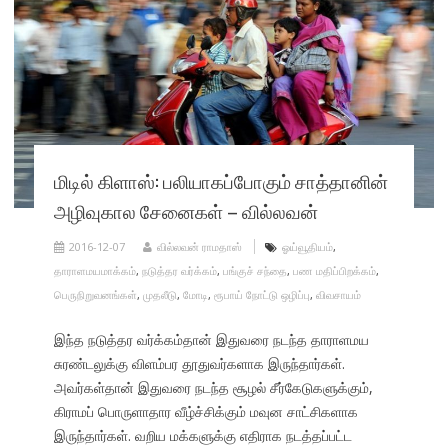
மிடில் கிளாஸ்: பலியாகப்போகும் சாத்தானின்
அழிவுகால சேனைகள் – வில்லவன்
2016-12-07
வில்லவன் ராமதாஸ்
ஓய்வூதியம்
,
தாராளமயமாக்கம்
,
நடுத்தர வர்க்கம்
,
பங்குச் சந்தை
,
பண மதிப்பிறக்கம்
,
பெருநிறுவனங்கள்
,
முதலீடு
,
மோடி
,
ரூபாய் நோட்டு ஒழிப்பு
,
விவசாயம்
இந்த நடுத்தர வர்க்கம்தான் இதுவரை நடந்த தாராளமய
சுரண்டலுக்கு விளம்பர தூதுவர்களாக இருந்தார்கள்.
அவர்கள்தான் இதுவரை நடந்த சூழல் சீர்கேடுகளுக்கும்,
கிராமப் பொருளாதார வீழ்ச்சிக்கும் மவுன சாட்சிகளாக
இருந்தார்கள். வறிய மக்களுக்கு எதிராக நடத்தப்பட்ட