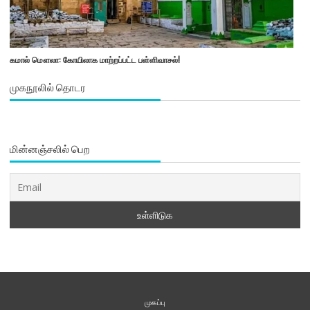
கமால் மௌலா: கோயிலாக மாற்றப்பட்ட பள்ளிவாசல்!
முகநூலில் தொடர
மின்னஞ்சலில் பெற
முகப்பு