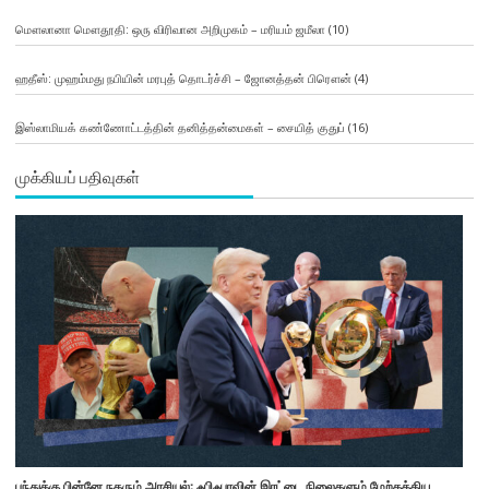
மௌலானா மௌதூதி: ஒரு விரிவான அறிமுகம் – மரியம் ஜமீலா
(10)
ஹதீஸ்: முஹம்மது நபியின் மரபுத் தொடர்ச்சி – ஜோனத்தன் பிரௌன்
(4)
இஸ்லாமியக் கண்ணோட்டத்தின் தனித்தன்மைகள் – சையித் குதுப்
(16)
முக்கியப் பதிவுகள்
பந்துக்கு பின்னே நகரும் அரசியல்: ஃபிஃபாவின் இரட்டை நிலைகளும் மேற்கத்திய