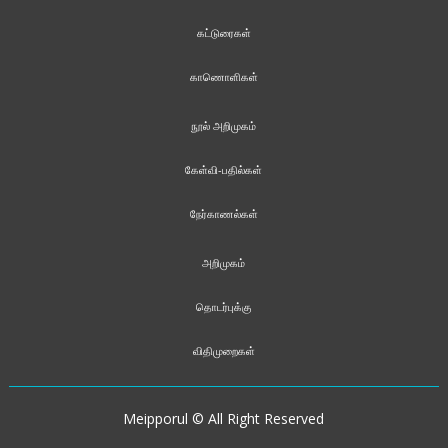
கட்டுரைகள்
காணொளிகள்
நூல் அறிமுகம்
கேள்வி-பதில்கள்
நேர்காணல்கள்
அறிமுகம்
தொடர்புக்கு
விதிமுறைகள்
Meipporul © All Right Reserved