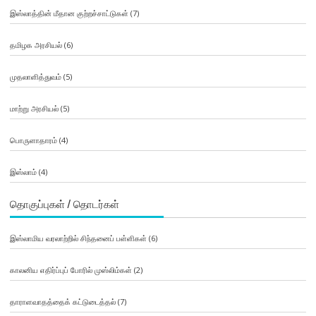
இஸ்லாத்தின் மீதான குற்றச்சாட்டுகள்
(7)
தமிழக அரசியல்
(6)
முதலாளித்துவம்
(5)
மாற்று அரசியல்
(5)
பொருளாதாரம்
(4)
இஸ்லாம்
(4)
தொகுப்புகள் / தொடர்கள்
இஸ்லாமிய வரலாற்றில் சிந்தனைப் பள்ளிகள்
(6)
காலனிய எதிர்ப்புப் போரில் முஸ்லிம்கள்
(2)
தாராளவாதத்தைக் கட்டுடைத்தல்
(7)