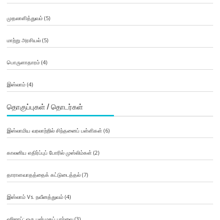
முதலாளித்துவம்
(5)
மாற்று அரசியல்
(5)
பொருளாதாரம்
(4)
இஸ்லாம்
(4)
தொகுப்புகள் / தொடர்கள்
இஸ்லாமிய வரலாற்றில் சிந்தனைப் பள்ளிகள்
(6)
காலனிய எதிர்ப்புப் போரில் முஸ்லிம்கள்
(2)
தாராளவாதத்தைக் கட்டுடைத்தல்
(7)
இஸ்லாம் Vs. நவீனத்துவம்
(4)
ஹிஜாப்: ஒரு பன்முகப் பார்வை
(3)