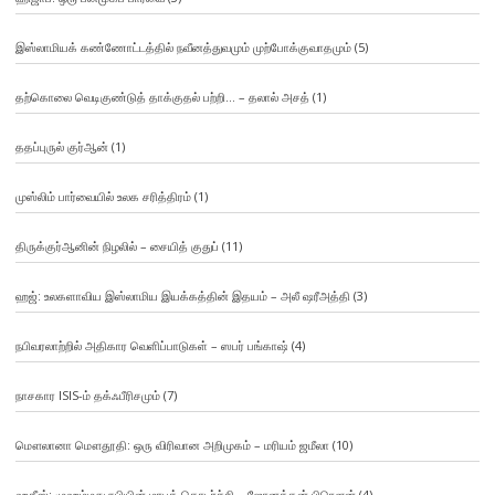
இஸ்லாமியக் கண்ணோட்டத்தில் நவீனத்துவமும் முற்போக்குவாதமும்
(5)
தற்கொலை வெடிகுண்டுத் தாக்குதல் பற்றி… – தலால் அசத்
(1)
ததப்புருல் குர்ஆன்
(1)
முஸ்லிம் பார்வையில் உலக சரித்திரம்
(1)
திருக்குர்ஆனின் நிழலில் – சையித் குதுப்
(11)
ஹஜ்: உலகளாவிய இஸ்லாமிய இயக்கத்தின் இதயம் – அலீ ஷரீஅத்தி
(3)
நபிவரலாற்றில் அதிகார வெளிப்பாடுகள் – ஸபர் பங்காஷ்
(4)
நாசகார ISIS-ம் தக்ஃபீரிசமும்
(7)
மௌலானா மௌதூதி: ஒரு விரிவான அறிமுகம் – மரியம் ஜமீலா
(10)
ஹதீஸ்: முஹம்மது நபியின் மரபுத் தொடர்ச்சி – ஜோனத்தன் பிரௌன்
(4)