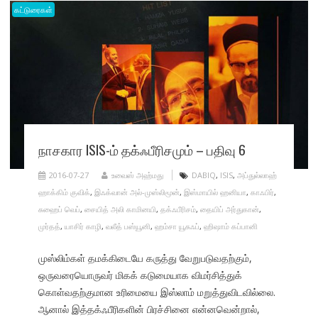
கட்டுரைகள்
நாசகார ISIS-ம் தக்ஃபீரிசமும் – பதிவு 6
2016-07-27
உவைஸ் அஹ்மது
DABIQ
,
ISIS
,
அப்துல்லாஹ்
ஹாக்கிம் குவிக்
,
இஃக்வான் அல்-முஸ்லிமூன்
,
இஸ்மாயில் ஹனியா
,
காஃபிர்
,
சுஹைப் வெப்
,
சையித் அலி காமினயி
,
தக்ஃபீரிசம்
,
தையிப் அர்துகான்
,
முர்தத்
,
யாசிர் காழி
,
வலீத் பஸ்யூனி
,
ஹம்சா யூசுஃப்
,
ஹிஷாம் கப்பானி
முஸ்லிம்கள் தமக்கிடையே கருத்து வேறுபடுவதற்கும்,
ஒருவரையொருவர் மிகக் கடுமையாக விமர்சித்துக்
கொள்வதற்குமான உரிமையை இஸ்லாம் மறுத்துவிடவில்லை.
ஆனால் இத்தக்ஃபீரிகளின் பிரச்சினை என்னவென்றால்,