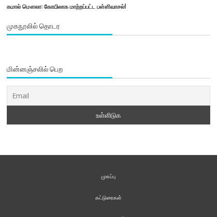
கமால் மௌலா: கோயிலாக மாற்றப்பட்ட பள்ளிவாசல்!
முகநூலில் தொடர
மின்னஞ்சலில் பெற
முகப்பு
கட்டுரைகள்