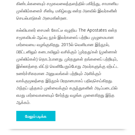
கிண்டல்களையும் சமூகவலைத்தளத்தில் பகிர்ந்து, சாமானிய
முஸ்லிம்களைச் சீண்டி மகிழ்வது என்ற அளவில் இவர்களின்
செயல்பாடுகள் அமைகின்றன.
கல்வியாளர் சைமன் கோட்டீ எழுதிய The Apostates என்ற
சமூகவியல் ஆய்வு நூல் இவர்களைப் பற்றிய முழுமையான
பார்வையை வழங்குகிறது. 2015ல் வெளியான இந்நூல்,
பிரிட்டனிலும் கனடாவிலும் வசிக்கும் ‘முர்தது’கள் (முன்னாள்
முஸ்லிம்கள்) தொடர்பானது. முர்ததுகள் தங்களைப் பற்றியும்,
இஸ்லாத்தை விட்டு வெளியேறும்போது அவர்களுக்கு ஏற்பட்ட
உணர்ச்சிகரமான அனுபவங்கள் பற்றியும் அளிக்கும்
வாக்குமூலத்தை இந்நூல் பிரதானமாகப் பதிவுசெய்கிறது.
அந்தப் புத்தகம் முன்வைக்கும் கருத்துகளின் அடிப்படையில்
எமது பார்வைகளையும் சேர்த்து வழங்க முனைகிறது இந்த
ஆக்கம்.
மேலும் படிக்க