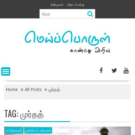
Skip
அறிமுகம்
தொடர்புக்கு
to
content
Home
All Posts
முர்தத்
TAG:
முர்தத்
கட்டுரைகள்
முக்கியப் பதிவுகள்