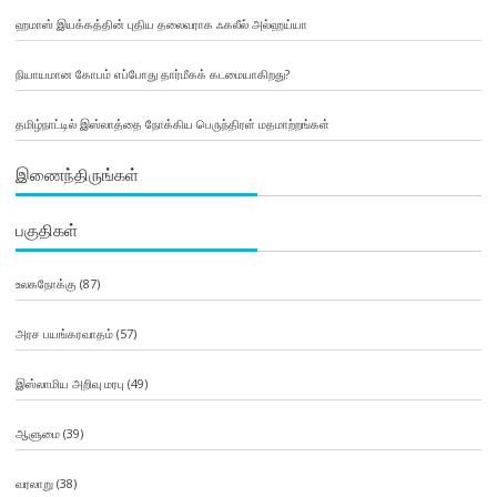
ஹமாஸ் இயக்கத்தின் புதிய தலைவராக ஃகலீல் அல்ஹய்யா
நியாயமான கோபம் எப்போது தார்மீகக் கடமையாகிறது?
தமிழ்நாட்டில் இஸ்லாத்தை நோக்கிய பெருந்திரள் மதமாற்றங்கள்
இணைந்திருங்கள்
பகுதிகள்
உலகநோக்கு
(87)
அரச பயங்கரவாதம்
(57)
இஸ்லாமிய அறிவு மரபு
(49)
ஆளுமை
(39)
வரலாறு
(38)