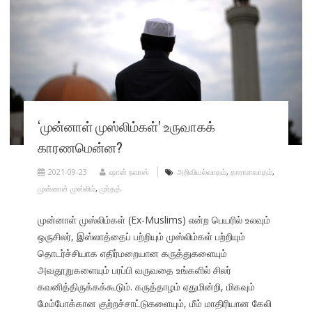
‘முன்னாள் முஸ்லிம்கள்’ உருவாகக்
காரணமென்ன?
2021-09-23
ஷான் நவாஸ்
அறிவியல்வாதம்
,
தாராளவாதம்
,
முன்னாள் முஸ்லிம்
,
முர்தத்
முன்னாள் முஸ்லிம்கள் (Ex-Muslims) என்ற பெயரில் உலவும்
ஒருசிலர், இஸ்லாத்தைப் பற்றியும் முஸ்லிம்கள் பற்றியும்
தொடர்ச்சியாக எதிர்மறையான கருத்துகளையும்
அவதூறுகளையும் பரப்பி வருவதை உங்களில் சிலர்
கவனித்திருக்கக்கூடும். கருத்தாழம் ஏதுமின்றி, மிகவும்
மேம்போக்கான குற்றச்சாட்டுகளையும், மீம் மாதிரியான கேலி