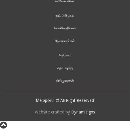
காணொளிகள்
நூல் அறிமுகம்
கேள்வி-பதில்கள்
நேர்காணல்கள்
அறிமுகம்
தொடர்புக்கு
விதிமுறைகள்
Meipporul © All Right Reserved
Website crafted by
Dynamisigns