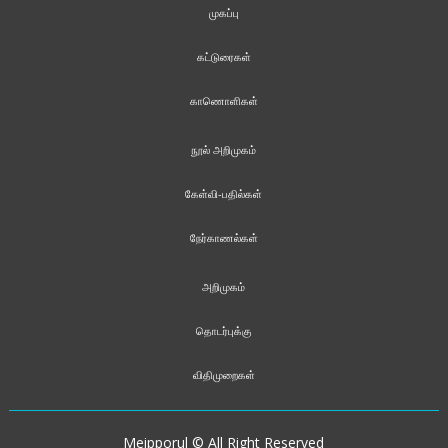
முகப்பு
கட்டுரைகள்
காணொளிகள்
நூல் அறிமுகம்
கேள்வி-பதில்கள்
நேர்காணல்கள்
அறிமுகம்
தொடர்புக்கு
விதிமுறைகள்
Meipporul © All Right Reserved