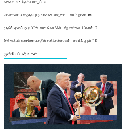
நாசகார ISIS-ம் தக்ஃபீரிசமும்
(7)
மௌலானா மௌதூதி: ஒரு விரிவான அறிமுகம் – மரியம் ஜமீலா
(10)
ஹதீஸ்: முஹம்மது நபியின் மரபுத் தொடர்ச்சி – ஜோனத்தன் பிரௌன்
(4)
இஸ்லாமியக் கண்ணோட்டத்தின் தனித்தன்மைகள் – சையித் குதுப்
(16)
முக்கியப் பதிவுகள்