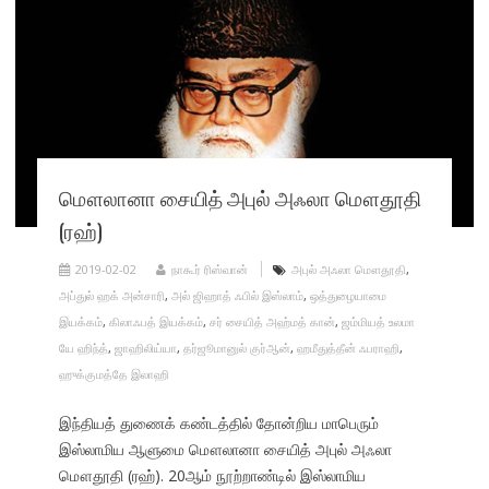
மௌலானா சையித் அபுல் அஃலா மௌதூதி
(ரஹ்)
2019-02-02
நாகூர் ரிஸ்வான்
அபுல் அஃலா மௌதூதி
,
அப்துல் ஹக் அன்சாரி
,
அல் ஜிஹாத் ஃபில் இஸ்லாம்
,
ஒத்துழையாமை
இயக்கம்
,
கிலாஃபத் இயக்கம்
,
சர் சையித் அஹ்மத் கான்
,
ஜம்மியத் உலமா
யே ஹிந்த்
,
ஜாஹிலிய்யா
,
தர்ஜூமானுல் குர்ஆன்
,
ஹமீதுத்தீன் ஃபராஹி
,
ஹுக்குமத்தே இலாஹி
இந்தியத் துணைக் கண்டத்தில் தோன்றிய மாபெரும்
இஸ்லாமிய ஆளுமை மௌலானா சையித் அபுல் அஃலா
மௌதூதி (ரஹ்). 20ஆம் நூற்றாண்டில் இஸ்லாமிய