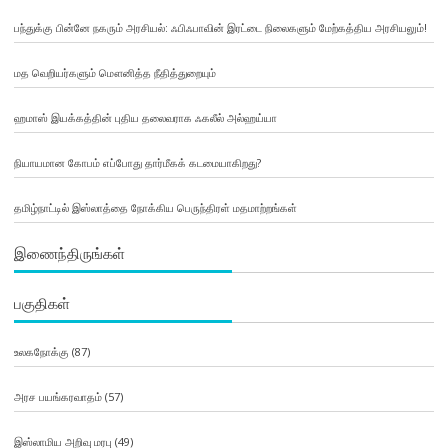
பந்துக்கு பின்னே நகரும் அரசியல்: ஃபிஃபாவின் இரட்டை நிலைகளும் மேற்கத்திய அரசியலும்!
மத வெறியர்களும் மௌனித்த நீதித்துறையும்
ஹமாஸ் இயக்கத்தின் புதிய தலைவராக ஃகலீல் அல்ஹய்யா
நியாயமான கோபம் எப்போது தார்மீகக் கடமையாகிறது?
தமிழ்நாட்டில் இஸ்லாத்தை நோக்கிய பெருந்திரள் மதமாற்றங்கள்
இணைந்திருங்கள்
பகுதிகள்
உலகநோக்கு
(87)
அரச பயங்கரவாதம்
(57)
இஸ்லாமிய அறிவு மரபு
(49)