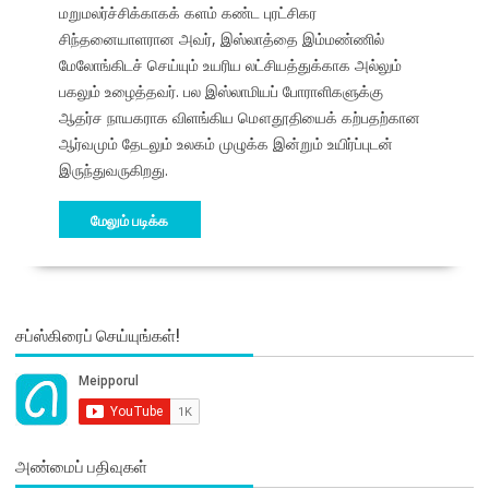
மறுமலர்ச்சிக்காகக் களம் கண்ட புரட்சிகர
சிந்தனையாளரான அவர், இஸ்லாத்தை இம்மண்ணில்
மேலோங்கிடச் செய்யும் உயரிய லட்சியத்துக்காக அல்லும்
பகலும் உழைத்தவர். பல இஸ்லாமியப் போராளிகளுக்கு
ஆதர்ச நாயகராக விளங்கிய மௌதூதியைக் கற்பதற்கான
ஆர்வமும் தேடலும் உலகம் முழுக்க இன்றும் உயிர்ப்புடன்
இருந்துவருகிறது.
மேலும் படிக்க
சப்ஸ்கிரைப் செய்யுங்கள்!
அண்மைப் பதிவுகள்