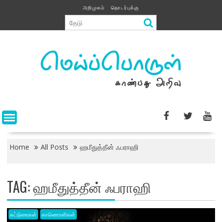
Skip
அறிமுகம்
தொடர்புக்கு
to
content
Home
All Posts
ஹமீதுத்தீன் ஃபராஹி
TAG:
ஹமீதுத்தீன் ஃபராஹி
கட்டுரைகள்
காணொளிகள்