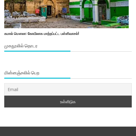
கமால் மௌலா: கோயிலாக மாற்றப்பட்ட பள்ளிவாசல்!
முகநூலில் தொடர
மின்னஞ்சலில் பெற