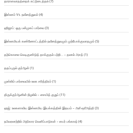
தாராளவாதத்தைக் கட்டுடைத்தல்
(7)
இஸ்லாம் Vs. நவீனத்துவம்
(4)
ஹிஜாப்: ஒரு பன்முகப் பார்வை
(3)
இஸ்லாமியக் கண்ணோட்டத்தில் நவீனத்துவமும் முற்போக்குவாதமும்
(5)
தற்கொலை வெடிகுண்டுத் தாக்குதல் பற்றி… – தலால் அசத்
(1)
ததப்புருல் குர்ஆன்
(1)
முஸ்லிம் பார்வையில் உலக சரித்திரம்
(1)
திருக்குர்ஆனின் நிழலில் – சையித் குதுப்
(11)
ஹஜ்: உலகளாவிய இஸ்லாமிய இயக்கத்தின் இதயம் – அலீ ஷரீஅத்தி
(3)
நபிவரலாற்றில் அதிகார வெளிப்பாடுகள் – ஸபர் பங்காஷ்
(4)