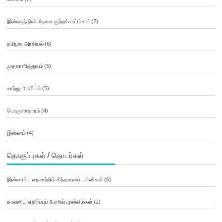
இஸ்லாத்தின் மீதான குற்றச்சாட்டுகள்
(7)
தமிழக அரசியல்
(6)
முதலாளித்துவம்
(5)
மாற்று அரசியல்
(5)
பொருளாதாரம்
(4)
இஸ்லாம்
(4)
தொகுப்புகள் / தொடர்கள்
இஸ்லாமிய வரலாற்றில் சிந்தனைப் பள்ளிகள்
(6)
காலனிய எதிர்ப்புப் போரில் முஸ்லிம்கள்
(2)