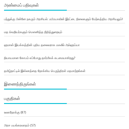
அண்மைப் பதிவுகள்
பந்துக்கு பின்னே நகரும் அரசியல்: ஃபிஃபாவின் இரட்டை நிலைகளும் மேற்கத்திய அரசியலும்!
மத வெறியர்களும் மௌனித்த நீதித்துறையும்
ஹமாஸ் இயக்கத்தின் புதிய தலைவராக ஃகலீல் அல்ஹய்யா
நியாயமான கோபம் எப்போது தார்மீகக் கடமையாகிறது?
தமிழ்நாட்டில் இஸ்லாத்தை நோக்கிய பெருந்திரள் மதமாற்றங்கள்
இணைந்திருங்கள்
பகுதிகள்
உலகநோக்கு
(87)
அரச பயங்கரவாதம்
(57)