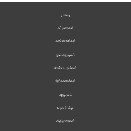
முகப்பு
கட்டுரைகள்
காணொளிகள்
நூல் அறிமுகம்
கேள்வி-பதில்கள்
நேர்காணல்கள்
அறிமுகம்
தொடர்புக்கு
விதிமுறைகள்