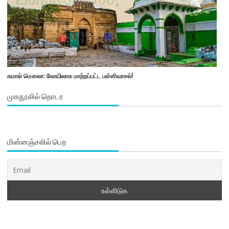
கமால் மௌலா: கோயிலாக மாற்றப்பட்ட பள்ளிவாசல்!
முகநூலில் தொடர
மின்னஞ்சலில் பெற