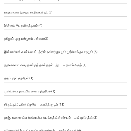
தாராளவாதத்தைக் கட்டுடைத்தல்
(7)
இஸ்லாம் Vs. நவீனத்துவம்
(4)
ஹிஜாப்: ஒரு பன்முகப் பார்வை
(3)
இஸ்லாமியக் கண்ணோட்டத்தில் நவீனத்துவமும் முற்போக்குவாதமும்
(5)
தற்கொலை வெடிகுண்டுத் தாக்குதல் பற்றி… – தலால் அசத்
(1)
ததப்புருல் குர்ஆன்
(1)
முஸ்லிம் பார்வையில் உலக சரித்திரம்
(1)
திருக்குர்ஆனின் நிழலில் – சையித் குதுப்
(11)
ஹஜ்: உலகளாவிய இஸ்லாமிய இயக்கத்தின் இதயம் – அலீ ஷரீஅத்தி
(3)
நபிவரலாற்றில் அதிகார வெளிப்பாடுகள் – ஸபர் பங்காஷ்
(4)