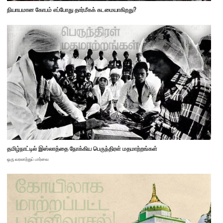
நியாயமான கோபம் எப்போது தார்மீகக் கடமையாகிறது?
தமிழ்நாட்டில் இஸ்லாத்தை நோக்கிய பெருந்திரள் மதமாற்றங்கள்
ஒரு வரலாற்றுப் பார்வை