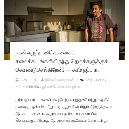
நான் எழுத்தணிக் கலையை
கலைக்கூடங்களிலிருந்து தெருக்களுக்குக்
கொண்டுசெல்கிறேன்! — கரீம் ஜப்பாரி
2026-02-24
இன்ஸாப் ஸலாஹுதீன்
CALLIGRAPHY
,
KARIM JABBARI
,
எழுத்தணிக் கலை
,
கரீம் ஜப்பாரி
கரீம் ஜப்பாரி — உலகப் புகழ்பெற்ற எழுத்தணி மற்றும் ஒளிக்
கலைஞர். ஒளியின் மீதும் எழுத்துகளின் மீதும் அவருக்குள்ள
ஆர்வம், பண்டைய கூறுகளை நவீன வடிவமைப்பில்
இணைக்கும் அவரது ஆர்வத்தால் உத்வேகம் கொள்கிறது.