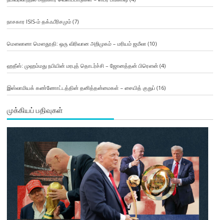
நாசகார ISIS-ம் தக்ஃபீரிசமும்
(7)
மௌலானா மௌதூதி: ஒரு விரிவான அறிமுகம் – மரியம் ஜமீலா
(10)
ஹதீஸ்: முஹம்மது நபியின் மரபுத் தொடர்ச்சி – ஜோனத்தன் பிரௌன்
(4)
இஸ்லாமியக் கண்ணோட்டத்தின் தனித்தன்மைகள் – சையித் குதுப்
(16)
முக்கியப் பதிவுகள்