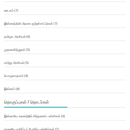
ஊடகம்
(7)
இஸ்லாத்தின் மீதான குற்றச்சாட்டுகள்
(7)
தமிழக அரசியல்
(6)
முதலாளித்துவம்
(5)
மாற்று அரசியல்
(5)
பொருளாதாரம்
(4)
இஸ்லாம்
(4)
தொகுப்புகள் / தொடர்கள்
இஸ்லாமிய வரலாற்றில் சிந்தனைப் பள்ளிகள்
(6)
காலனிய எதிர்ப்புப் போரில் முஸ்லிம்கள்
(2)