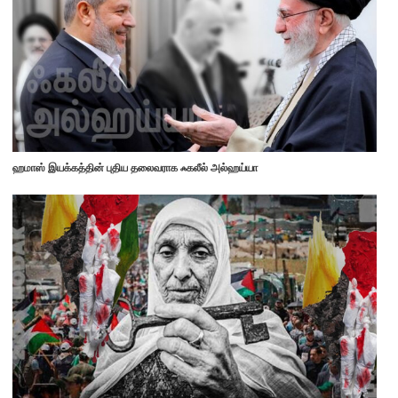
ஹமாஸ் இயக்கத்தின் புதிய தலைவராக ஃகலீல் அல்ஹய்யா