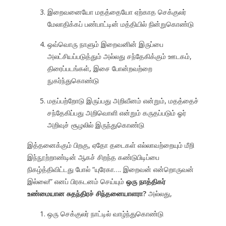
இறைவனையோ மதத்தையோ ஏற்காத செக்குலர்
மேலாதிக்கப் பண்பாட்டின் மத்தியில் நின்றுகொண்டு
ஒவ்வொரு நாளும் இறைவனின் இருப்பை
அலட்சியப்படுத்தும் அல்லது சந்தேகிக்கும் ஊடகம்,
திரைப்படங்கள், இசை போன்றவற்றை
நுகர்ந்துகொண்டு
மதப்பற்றோடு இருப்பது அறிவீனம் என்றும், மதத்தைச்
சந்தேகிப்பது அறிவொளி என்றும் கருதப்படும் ஓர்
அறிவுச் சூழலில் இருந்துகொண்டு
இத்தனைக்கும் பிறகு, ஏதோ தடைகள் எல்லாவற்றையும் மீறி
இந்நூற்றாண்டின் ஆகச் சிறந்த கண்டுபிடிப்பை
நிகழ்த்திவிட்டது போல் “யுரேகா…. இறைவன் என்றொருவன்
இல்லை!” எனப் பிரகடனம் செய்யும்
ஒரு நாத்திகர்
உண்மையான சுதந்திரச் சிந்தனையாளரா?
அல்லது,
ஒரு செக்குலர் நாட்டில் வாழ்ந்துகொண்டு