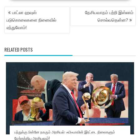
POST
பாட்லா ஹவுஸ்
தேசியவாதம் பற்றி இஸ்லாம்
NAVIGATION
படுகொலைகளை நினைவில்
சொல்வதென்ன?
ஏந்துவோம்!
RELATED POSTS
பந்துக்கு பின்னே நகரும் அரசியல்: ஃபிஃபாவின் இரட்டை நிலைகளும்
மேற்கத்திய அரசியலும்!