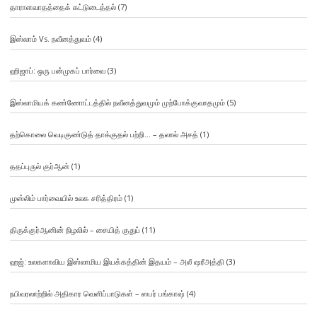
தாராளவாதத்தைக் கட்டுடைத்தல்
(7)
இஸ்லாம் Vs. நவீனத்துவம்
(4)
ஹிஜாப்: ஒரு பன்முகப் பார்வை
(3)
இஸ்லாமியக் கண்ணோட்டத்தில் நவீனத்துவமும் முற்போக்குவாதமும்
(5)
தற்கொலை வெடிகுண்டுத் தாக்குதல் பற்றி… – தலால் அசத்
(1)
ததப்புருல் குர்ஆன்
(1)
முஸ்லிம் பார்வையில் உலக சரித்திரம்
(1)
திருக்குர்ஆனின் நிழலில் – சையித் குதுப்
(11)
ஹஜ்: உலகளாவிய இஸ்லாமிய இயக்கத்தின் இதயம் – அலீ ஷரீஅத்தி
(3)
நபிவரலாற்றில் அதிகார வெளிப்பாடுகள் – ஸபர் பங்காஷ்
(4)