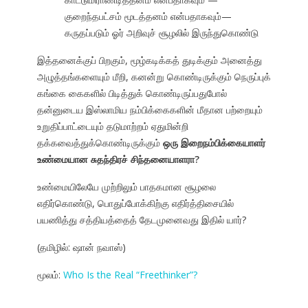
குறைந்தபட்சம் மூடத்தனம் என்பதாகவும்—
கருதப்படும் ஓர் அறிவுச் சூழலில் இருந்துகொண்டு
இத்தனைக்குப் பிறகும், மூழ்கடிக்கத் துடிக்கும் அனைத்து
அழுத்தங்களையும் மீறி, கனன்று கொண்டிருக்கும் நெருப்புக்
கங்கை கைகளில் பிடித்துக் கொண்டிருப்பதுபோல்
தன்னுடைய இஸ்லாமிய நம்பிக்கைகளின் மீதான பற்றையும்
உறுதிப்பாட்டையும் தடுமாற்றம் ஏதுமின்றி
தக்கவைத்துக்கொண்டிருக்கும்
ஒரு இறைநம்பிக்கையாளர்
உண்மையான சுதந்திரச் சிந்தனையாளரா?
உண்மையிலேயே முற்றிலும் பாதகமான சூழலை
எதிர்கொண்டு, பொதுப்போக்கிற்கு எதிர்த்திசையில்
பயணித்து சத்தியத்தைத் தேடமுனைவது இதில் யார்?
(தமிழில்: ஷான் நவாஸ்)
மூலம்:
Who Is the Real “Freethinker”?