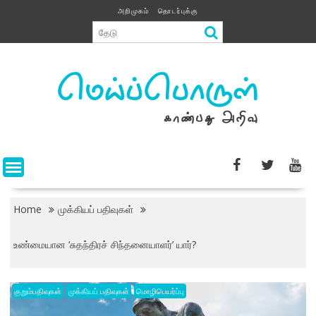
Skip
அறிமுகம்
தொடர்புக்கு
to
content
Home
முக்கியப் பதிவுகள்
உண்மையான ‘சுதந்திரச் சிந்தனையாளர்’ யார்?
குறும்பதிவுகள்
முக்கியப் பதிவுகள்
மொழிபெயர்ப்பு