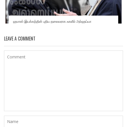
ஹமாஸ் இயக்கத்தின் புதிய தலைவராக ஃகலீல் அல்ஹய்யா
LEAVE A COMMENT