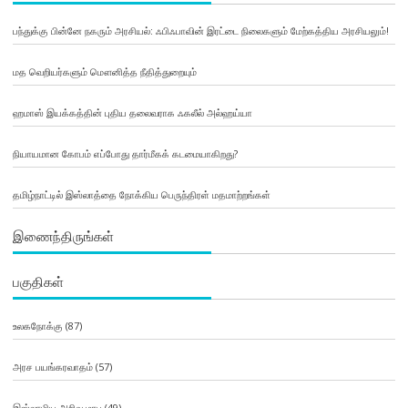
பந்துக்கு பின்னே நகரும் அரசியல்: ஃபிஃபாவின் இரட்டை நிலைகளும் மேற்கத்திய அரசியலும்!
மத வெறியர்களும் மௌனித்த நீதித்துறையும்
ஹமாஸ் இயக்கத்தின் புதிய தலைவராக ஃகலீல் அல்ஹய்யா
நியாயமான கோபம் எப்போது தார்மீகக் கடமையாகிறது?
தமிழ்நாட்டில் இஸ்லாத்தை நோக்கிய பெருந்திரள் மதமாற்றங்கள்
இணைந்திருங்கள்
பகுதிகள்
உலகநோக்கு
(87)
அரச பயங்கரவாதம்
(57)
இஸ்லாமிய அறிவு மரபு
(49)