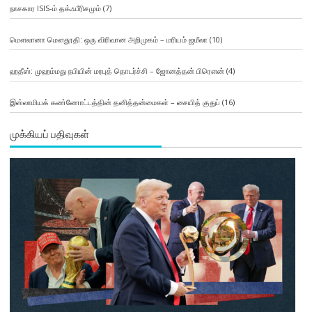
நாசகார ISIS-ம் தக்ஃபீரிசமும்
(7)
மௌலானா மௌதூதி: ஒரு விரிவான அறிமுகம் – மரியம் ஜமீலா
(10)
ஹதீஸ்: முஹம்மது நபியின் மரபுத் தொடர்ச்சி – ஜோனத்தன் பிரௌன்
(4)
இஸ்லாமியக் கண்ணோட்டத்தின் தனித்தன்மைகள் – சையித் குதுப்
(16)
முக்கியப் பதிவுகள்