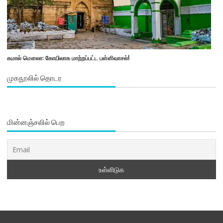
கமால் மௌலா: கோயிலாக மாற்றப்பட்ட பள்ளிவாசல்!
முகநூலில் தொடர
மின்னஞ்சலில் பெற