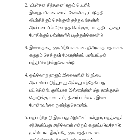
‘விமர்சன சிந்தனை’ எனும் பெயரில்
இறைநம்பிக்கையைக் கேள்விக்குட்படுத்தி
விமர்சிக்கும் செக்குலர் தத்துவங்களின்
அடிப்படையில் அமைந்த செக்குலர் பாடத்திட்டத்தைப்
போதிக்கும் பள்ளிகளில் படித்துக்கொண்டு
இஸ்லாத்தை ஒரு பிற்போக்கான, தீவிரவாத மதமாகக்
கருதும் செக்குலர் மேலாதிக்கப் பண்பாட்டின்
மத்தியில் நின்றுகொண்டு
ஒவ்வொரு நாளும் இறைவனின் இருப்பை
அலட்சியப்படுத்துவது அல்லது சந்தேகிப்பது
மட்டுமின்றி, குறிப்பாக இஸ்லாத்தின் மீது தாக்குதல்
தொடுக்கும் ஊடகம், திரைப்படங்கள், இசை
போன்றவற்றை நுகர்ந்துகொண்டு
மதப்பற்றோடு இருப்பது அறிவீனம் என்றும், மதத்தைச்
சந்தேகிப்பது அறிவொளி என்றும் கருதப்படுவதோடு;
முஸ்லிமாக இருப்பதே ஒரு மத்தியகாலக்
காட்டுமிராண்டித்தனம் என்பதாகவும் —