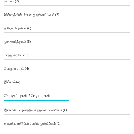
ஊடகம்
(7)
இஸ்லாத்தின் மீதான குற்றச்சாட்டுகள்
(7)
தமிழக அரசியல்
(6)
முதலாளித்துவம்
(5)
மாற்று அரசியல்
(5)
பொருளாதாரம்
(4)
இஸ்லாம்
(4)
தொகுப்புகள் / தொடர்கள்
இஸ்லாமிய வரலாற்றில் சிந்தனைப் பள்ளிகள்
(6)
காலனிய எதிர்ப்புப் போரில் முஸ்லிம்கள்
(2)