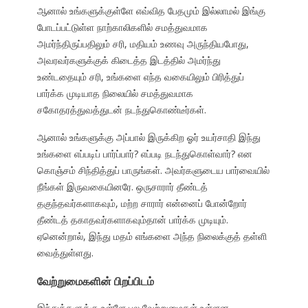
ஆனால் உங்களுக்குள்ளே எவ்வித பேதமும் இல்லாமல் இங்கு
போடப்பட்டுள்ள நாற்காலிகளில் சமத்துவமாக
அமர்ந்திருப்பதிலும் சரி, மதியம் உணவு அருந்தியபோது,
அவரவர்களுக்குக் கிடைத்த இடத்தில் அமர்ந்து
உண்டதையும் சரி, உங்களை எந்த வகையிலும் பிரித்துப்
பார்க்க முடியாத நிலையில் சமத்துவமாக
சகோதரத்துவத்துடன் நடந்துகொண்டீர்கள்.
ஆனால் உங்களுக்கு அப்பால் இருக்கிற ஓர் உயர்சாதி இந்து
உங்களை எப்படிப் பார்ப்பார்? எப்படி நடந்துகொள்வார்? என
கொஞ்சம் சிந்தித்துப் பாருங்கள். அவர்களுடைய பார்வையில்
நீங்கள் இருவகையினரே. ஒருசாரார் தீண்டத்
தகுந்தவர்களாகவும், மற்ற சாரார் என்னைப் போன்றோர்
தீண்டத் தகாதவர்களாகவும்தான் பார்க்க முடியும்.
ஏனென்றால், இந்து மதம் எங்களை அந்த நிலைக்குத் தள்ளி
வைத்துள்ளது.
வேற்றுமைகளின் பிறப்பிடம்
இந்துக்களுக்கு உள்ளே பல வேற்றுமைகள் உள்ளன.