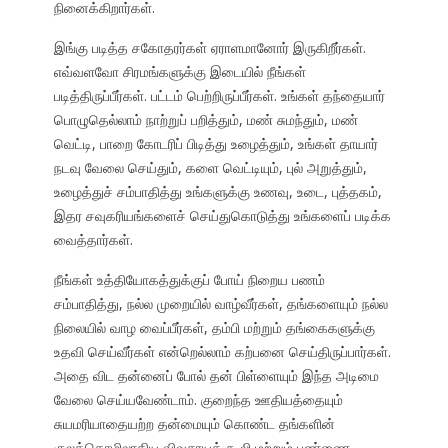
நினைக்கிறார்கள்.
இங்கு படித்த சகோதரர்கள் ஏராளமானோர் இருகிறீர்கள்.
எவ்வளவோ சிரமங்களுக்கு இடையில் நீங்கள்
படித்திருப்பீர்கள். பட்டம் பெற்றிருப்பீர்கள். உங்கள் தந்தையார்
பொழுதெல்லாம் நாற்றுப் பறித்தும், மண் சுமந்தும், மண்
வெட்டி, பாறை கோடரிப் பிடித்து உழைத்தும், உங்கள் தாயார்
நடவு வேலை செய்தும், களை வெட்டியும், புல் அறுத்தும்,
உழைத்துச் சம்பாதித்து உங்களுக்கு உணவு, உடை, புத்தகம்,
இதர சவுகரியங்களைச் செய்துகொடுத்து உங்களைப் படிக்க
வைத்தார்கள்.
நீங்கள் உத்தியோகத்துக்குப் போய் நிறைய பணம்
சம்பாதித்து, நல்ல முறையில் வாழ்வீர்கள், தங்களையும் நல்ல
நிலையில் வாழ வைப்பீர்கள், தம்பி மற்றும் தங்கைகளுக்கு
உதவி செய்வீர்கள் என்றெல்லாம் கற்பனை செய்திருப்பார்கள்.
அதை விட தன்னைப் போல் தன் பிள்ளையும் இந்த அடிமை
வேலை செய்யவேண்டாம். குறைந்த ஊதியத்தையும்
சுயமரியாதையற்ற தன்மையும் கொண்ட தங்களின்
குலத்தொழிலாகிய விவசாயக் கூலி மற்றும் பண்ணை