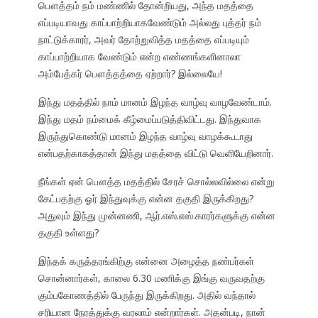
பௌத்தம் நம் மண்ணில் தோன்றியது, அந்த மதத்தை
எப்படியாவது காப்பாற்றியாகவேண்டும் அல்லது புத்தர் நம்
நாட்டுக்காரர், அவர் தோற்றுவித்த மதத்தை எப்படியும்
காப்பாற்றியாக வேண்டும் என்ற எண்ணங்களினாலா
அம்பேத்கர் பௌத்தத்தை ஏற்றார்? இல்லையே!
இந்து மதத்தில் நாம் மானம் இழந்த வாழ்வு வாழவேண்டாம்.
இந்து மதம் நம்மைக் கீழ்மைப்படுத்திவிட்டது. இந்துவாக
இருந்துகொண்டு மானம் இழந்த வாழ்வு வாழக்கூடாது
என்பதற்காகத்தான் இந்து மதத்தை விட்டு வெளியேறினார்.
நீங்கள் ஏன் பௌத்த மதத்தில் சேரச் சொல்லவில்லை என்று
கேட்பதற்கு ஓர் இந்துவுக்கு என்ன தகுதி இருக்கிறது?
அதுவும் இந்து முன்னணி, ஆர்.எஸ்.எஸ்.காரர்களுக்கு என்ன
தகுதி உள்ளது?
இந்தக் கருத்தரங்கிற்கு என்னை அழைத்த நண்பர்கள்
சொன்னார்கள், காலை 6.30 மணிக்கு இங்கு வருவதற்கு
கும்பகோணத்தில் பேருந்து இருக்கிறது. அதில் வந்தால்
சரியான நேரத்துக்கு வரலாம் என்றார்கள். அதன்படி, நான்