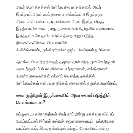
அவர் பௌத்தத்தில் சேர்ந்த சில மாதங்களில் அவர்
இறந்தார். அவர் உடல் நிலை பாதிக்கப்பட்டு இருந்தது.
அவரால் செயல்பட முடியவில்லை. அவர் இறந்த பிறகு,
இந்தியாவில் உள்ள நமது தலைவர்கள் தேர்தலில் கண்ணாக
இருந்தார்களே தவிர மார்க்கத்தை வலுப்படுத்த
நினைக்கவில்லை. பெயரளவில்
பேசிக்கொண்டிருக்கிறார்களே ஒழிய வேறொன்றுமில்லை.
ஆகவே, பௌத்தத்தைத் தழுவுவதால் எந்த முன்னேற்றமும்
அடைந்துவிடப் போவதில்லை. சுந்தரராசன், சக்திதாசன்
போன்ற தலைவர்கள் எல்லாம் பௌத்த மதத்தில்
சேர்ந்தவர்கள் என்பதை நீங்கள் நினைவில் நிறுத்தவேண்டும்.
ஊனமுற்றோர் இருக்கையில் அமர ஊனப்படுத்திக்
கொள்ளலாமா?
நம்முடைய சகோதரர்கள் சிலர் நாம் இந்து மதத்தை விட்டுப்
போய்விட்டால் இந்தக் கல்விச் சலுகைகளையும், உத்தியோக
வாய்ப்பையும், இடஒதுக்கீட்டில் பங்கும் போய்விடும் என்று