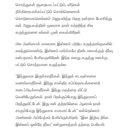
சொத்துகள் சூறையாடப்பட்டும், வீடுகள்
தீக்கிரையாக்கப்பட்டும் சொல்லொணாக்
கொடுமைகளெல்லாம் அனுபவித்த பிறகு நன்றாக யோசித்து
என் அனுபவத்தின் மூலமாக நான் கற்றறிந்த சில
கருத்துகளை உங்கள் முன் வைக்கிறேன்.
மிக அண்மைக் காலமாக இஸ்லாம் பற்றிய கருத்தரங்குகளில்
கலந்துகொண்டு, இஸ்லாம் மார்க்கமே தீண்டாமைக்குத் தீர்வு
என்பதாகப் பேசிவருகிறேன். இந்த எனது கருத்து எனக்கு
மட்டும் சொந்தமான கருத்தல்ல.
“இந்துவாக இருக்காதீர்கள். இந்துக் கடவுள்களை
வணங்காதீர்கள். இந்து சாஸ்திர சம்பிரதாயங்களைக்
கடைப்பிடிக்காதீர்கள். இந்து மதத்தை விட்டு
வெளியேறுங்கள். நான் பிறக்கும்போது இந்துவாகப்
பிறந்துவிட்டேன். இது என் குற்றமில்லை. ஆனால் நான்
சாகும்போது இந்துவாக சாகமாட்டேன்” என்றெல்லாம்
அண்ணல் அம்பேத்கர் பேசியிருக்கிறார். “இன இழிவு நீங்க
இஸ்லாம் ஒன்றே தீர்வு” என்றுரைத்தார் தந்தை பெரியார்.