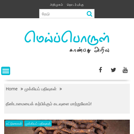
Skip
அறிமுகம்
தொடர்புக்கு
to
content
Home
முக்கியப் பதிவுகள்
தீண்டாமையைக் கற்பிக்கும் கடவுளை மாற்றுவோம்!
கட்டுரைகள்
முக்கியப் பதிவுகள்