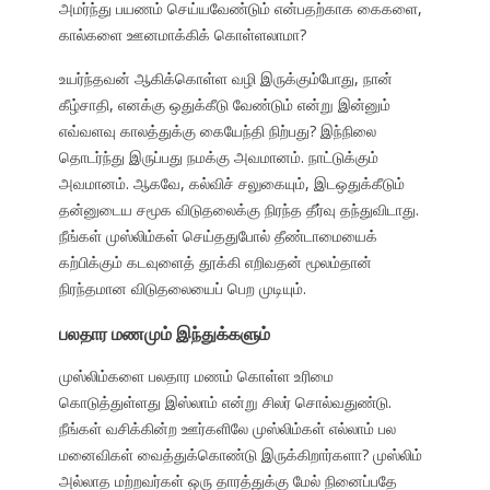
அமர்ந்து பயணம் செய்யவேண்டும் என்பதற்காக கைகளை,
கால்களை ஊனமாக்கிக் கொள்ளலாமா?
உயர்ந்தவன் ஆகிக்கொள்ள வழி இருக்கும்போது, நான்
கீழ்சாதி, எனக்கு ஒதுக்கீடு வேண்டும் என்று இன்னும்
எவ்வளவு காலத்துக்கு கையேந்தி நிற்பது? இந்நிலை
தொடர்ந்து இருப்பது நமக்கு அவமானம். நாட்டுக்கும்
அவமானம். ஆகவே, கல்விச் சலுகையும், இடஒதுக்கீடும்
தன்னுடைய சமூக விடுதலைக்கு நிரந்த தீர்வு தந்துவிடாது.
நீங்கள் முஸ்லிம்கள் செய்ததுபோல் தீண்டாமையைக்
கற்பிக்கும் கடவுளைத் தூக்கி எறிவதன் மூலம்தான்
நிரந்தமான விடுதலையைப் பெற முடியும்.
பலதார மணமும் இந்துக்களும்
முஸ்லிம்களை பலதார மணம் கொள்ள உரிமை
கொடுத்துள்ளது இஸ்லாம் என்று சிலர் சொல்வதுண்டு.
நீங்கள் வசிக்கின்ற ஊர்களிலே முஸ்லிம்கள் எல்லாம் பல
மனைவிகள் வைத்துக்கொண்டு இருக்கிறார்களா? முஸ்லிம்
அல்லாத மற்றவர்கள் ஒரு தாரத்துக்கு மேல் நினைப்பதே