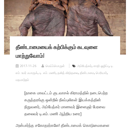
தீண்டாமையைக் கற்பிக்கும் கடவுளை
மாற்றுவோம்!
2017-11-26
மெய்ப்பொருள்
அம்பேத்கர்
,
சாதி ஒழிப்பு
,
டி.
எம். உமர் ஃபாரூக்
,
டி. எம். மணி
,
தலித் விடுதலை
,
தீண்டாமை
,
பெரியார்
,
மதமாற்றம்
[நாகை மாவட்டம் குடவாசல் கிராமத்தில் நடைபெற்ற
கருத்தரங்கு ஒன்றில் நீலப்புலிகள் இயக்கத்தின்
நிறுவனர், அம்பேத்கர் மாணவர் இளைஞர் பேரவை
தலைவர் டி.எம். மணி ஆற்றிய உரை]
அன்பார்ந்த சகோதரர்களே! தீண்டாமைக் கொடுமைகளை