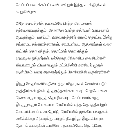
செய்யப் படைக்கப்பட்டவன் என்றும் இந்து சாஸ்திரங்கள்
கூறுகின்றன.
அதே சமயத்தில், தலையிலே பிறந்த பிராமணன்
சத்ரியனாவதற்கும், தோளிலே பிறந்த சத்ரியன் பிராமணன்
ஆவதற்கும், வசிட்டர், விசுவாமித்திரர் காலம் தொட்டு இன்று
சங்கரமட சங்கராச்சாரிகள், சாமியார்மட ஆதினங்கள் வரை
விட்டுக் கொடுத்தும், தொட்டுக் கொடுத்தும்
உறவாடிவருகிறார்கள். மற்றொரு பிரிவாகிய வைசியர்கள்
வியாபாரமும் விவசாயமும் மட்டுமின்றி அரசியல் முதல்
ஆன்மிகம் வரை அனைத்திலும் கோலோச்சி வருகிறார்கள்.
இந்து வேதங்களில் தீண்டத்தகாதோராகச் சொல்லப்படும்
சூத்திரர்கள் தீண்டத் தகுந்தவர்களாகவும் மேற்சொன்ன
அனைவரும் எந்தத் தொழிலையும் செய்யலாம்; எந்த
இடத்துக்கும் போகலாம்; அரசியலில் எந்த தொகுதியிலும்
போட்டியிடலாம் என்பதோடு, அரசியலில் முக்கிய பங்குகள்
வகிக்கின்ற அளவுக்கு மாற்றம் நிகழ்ந்து இருக்கின்றன.
ஆனால் கடவுளின் காலிலோ, தலையிலோ, தொழிலோ,