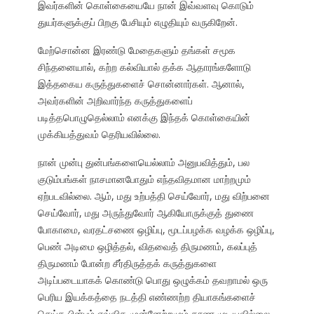
இவர்களின் கொள்கையையே நான் இவ்வளவு கொடும்
துயர்களுக்குப் பிறகு பேசியும் எழுதியும் வருகிறேன்.
மேற்சொன்ன இரண்டு மேதைகளும் தங்கள் சமூக
சிந்தனையால், கற்ற கல்வியால் தக்க ஆதாரங்களோடு
இத்தகைய கருத்துகளைச் சொன்னார்கள். ஆனால்,
அவர்களின் அறிவார்ந்த கருத்துகளைப்
படித்தபொழுதெல்லாம் எனக்கு இந்தக் கொள்கையின்
முக்கியத்துவம் தெரியவில்லை.
நான் முன்பு துன்பங்களையெல்லாம் அனுபவித்தும், பல
குடும்பங்கள் நாசமானபோதும் எந்தவிதமான மாற்றமும்
ஏற்படவில்லை. ஆம், மது உற்பத்தி செய்வோர், மது விற்பனை
செய்வோர், மது அருந்துவோர் ஆகியோருக்குத் துணை
போகாமை, வரதட்சணை ஒழிப்பு, மூடப்பழக்க வழக்க ஒழிப்பு,
பெண் அடிமை ஒழித்தல், விதவைத் திருமணம், கலப்புத்
திருமணம் போன்ற சீர்திருத்தக் கருத்துகளை
அடிப்படையாகக் கொண்டு பொது ஒழுக்கம் தவறாமல் ஒரு
பெரிய இயக்கத்தை நடத்தி எண்ணற்ற தியாகங்களைச்
செய்த பின்பும் எவ்வித முன்னேற்றமும் காண முடியவில்லை.