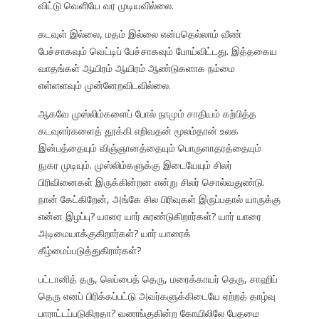
விட்டு வெளியே வர முடியவில்லை.
கடவுள் இல்லை, மதம் இல்லை என்பதெல்லாம் வீண்
பேச்சாகவும் வெட்டிப் பேச்சாகவும் போய்விட்டது. இத்தகைய
வாதங்கள் ஆயிரம் ஆயிரம் ஆண்டுகளாக நம்மை
எள்ளளவும் முன்னேறவிடவில்லை.
ஆகவே முஸ்லிம்களைப் போல் நாமும் சாதியம் கற்பித்த
கடவுளர்களைத் தூக்கி எறிவதன் மூலம்தான் உலக
இன்பத்தையும் விஞ்ஞானத்தையும் பொருளாதரத்தையும்
நுகர முடியும். முஸ்லிம்களுக்கு இடையேயும் சிலர்
பிரிவினைகள் இருக்கின்றன என்று சிலர் சொல்வதுண்டு.
நான் கேட்கிறேன், அங்கே சில பிரிவுகள் இருப்பதால் யாருக்கு
என்ன இழப்பு? யாரை யார் சுரண்டுகிறார்கள்? யார் யாரை
அடிமையாக்குகிறார்கள்? யார் யாரைக்
கீழ்மைப்படுத்துகிரார்கள்?
பட்டானித் தரு, லெப்பைத் தெரு, மரைக்காயர் தெரு, சாஹிப்
தெரு எனப் பிரிக்கப்பட்டு அவர்களுக்கிடையே ஏற்றத் தாழ்வு
பாராட்டப்படுகிறதா? வணங்குகின்ற கோயிலிலே பேதமை