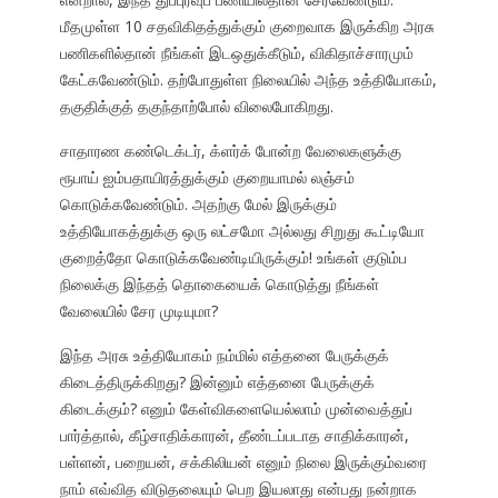
மீதமுள்ள 10 சதவிகிதத்துக்கும் குறைவாக இருக்கிற அரசு
பணிகளில்தான் நீங்கள் இடஒதுக்கீடும், விகிதாச்சாரமும்
கேட்கவேண்டும். தற்போதுள்ள நிலையில் அந்த உத்தியோகம்,
தகுதிக்குத் தகுந்தாற்போல் விலைபோகிறது.
சாதாரண கண்டெக்டர், க்ளர்க் போன்ற வேலைகளுக்கு
ரூபாய் ஐம்பதாயிரத்துக்கும் குறையாமல் லஞ்சம்
கொடுக்கவேண்டும். அதற்கு மேல் இருக்கும்
உத்தியோகத்துக்கு ஒரு லட்சமோ அல்லது சிறுது கூட்டியோ
குறைத்தோ கொடுக்கவேண்டியிருக்கும்! உங்கள் குடும்ப
நிலைக்கு இந்தத் தொகையைக் கொடுத்து நீங்கள்
வேலையில் சேர முடியுமா?
இந்த அரசு உத்தியோகம் நம்மில் எத்தனை பேருக்குக்
கிடைத்திருக்கிறது? இன்னும் எத்தனை பேருக்குக்
கிடைக்கும்? எனும் கேள்விகளையெல்லாம் முன்வைத்துப்
பார்த்தால், கீழ்சாதிக்காரன், தீண்டப்படாத சாதிக்காரன்,
பள்ளன், பறையன், சக்கிலியன் எனும் நிலை இருக்கும்வரை
நாம் எவ்வித விடுதலையும் பெற இயலாது என்பது நன்றாக