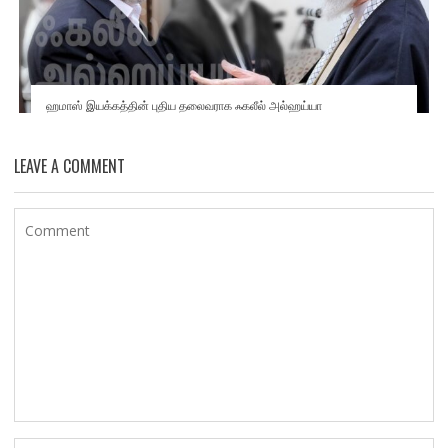
ஹமாஸ் இயக்கத்தின் புதிய தலைவராக ஃகலீல் அல்ஹய்யா
LEAVE A COMMENT