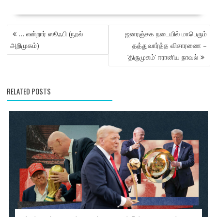
POST
… என்றார் ஸூஃபி (நூல்
ஜனரஞ்சக நடையில் மாபெரும்
NAVIGATION
அறிமுகம்)
தத்துவார்த்த விசாரணை –
‘திருமுகம்’ ஈரானிய நாவல்
RELATED POSTS