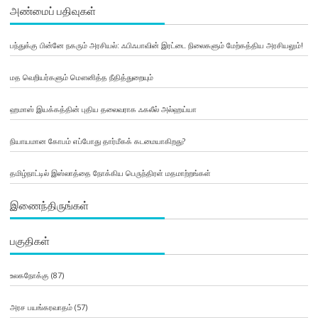
அண்மைப் பதிவுகள்
பந்துக்கு பின்னே நகரும் அரசியல்: ஃபிஃபாவின் இரட்டை நிலைகளும் மேற்கத்திய அரசியலும்!
மத வெறியர்களும் மௌனித்த நீதித்துறையும்
ஹமாஸ் இயக்கத்தின் புதிய தலைவராக ஃகலீல் அல்ஹய்யா
நியாயமான கோபம் எப்போது தார்மீகக் கடமையாகிறது?
தமிழ்நாட்டில் இஸ்லாத்தை நோக்கிய பெருந்திரள் மதமாற்றங்கள்
இணைந்திருங்கள்
பகுதிகள்
உலகநோக்கு
(87)
அரச பயங்கரவாதம்
(57)