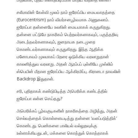
சலீமாவின் கேள்வி மூலம் நாம் ஐரோப்பிய மையவாதத்தை
(Eurocentrism) நாம் விமர்சனபூர்வமாக அணுகலாம்.
ஐரோப்பா தன்னையே உலகின் மையமாகக் கருதுகிறது.
தன்னை மட்டுமே நாகரிகம் பெற்றவர்களாகவும், பகுத்தறிவு
அடைந்தவர்களாகவும், ஜனநாயக நடைமுறை
கொண்டவர்களாகவும் கருதுகிறது. இந்த ஆதிக்க
மனோபாவம் மூலமாகப் பிறரை ஒடுக்கிய வரலாறுதான்
காலனித்துவ வரலாறு. அதன் ஆரம்பப் புள்ளியே முஸ்லிம்
ஸ்பெயின் மீதான ஐரோப்பிய ஆக்கிரமிப்பு. கிரானடா நாவலின்
Backdrop இதுதான்.
சரி, புதிதாகக் கண்டுபிடித்த அமெரிக்க கண்டத்தில்
ஐரோப்பா என்ன செய்தது?
அமெரிக்கப் பூர்வகுடிகளின் நாகரிகத்தை அழித்து, அதன்
செல்வத்தைக் கொள்ளையடித்து தன்னை ‘வளப்படுத்திக்’
கொண்டது. பெண்களை பாலியல் வல்லுறவுக்கு
உள்ளாக்கியதுடன், மக்களை கொத்துக் கொத்தாகக்