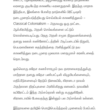
வரலாறு குடியேற்ற காலனிய வரலாறுதான். இதற்கு மாறாக
இந்தியா, இலங்கை போன்ற நாடுகளில் பிரிட்டிஷார்
நடைமுறைப்படுத்தியது செவ்வியல் காலனித்துவம் –
Classical Colonialism – அதாவது ஒரு நாட்டை
ஆக்கிரமித்து, அதன் செல்வங்களை மட்டும்
கொள்ளையடிப்பது. பிறகு அதன் சமூக நிறுவனங்களைத்
தனது உலகக் கண்ணோட்டத்தின் அடிப்படையில் நிறுவி,
பெயரளவிலான சுதந்திரத்தை அளித்துவிட்டு நவ
காலனித்துவ நடைமுறை மூலமாக மறைமுகச் சுரண்டலைத்
தொடர்வது.
ஒவ்வொரு சுதேச கலாச்சாரமும் நவ தாராளவாதத்துக்கு
மாற்றான தனது சுதேச பண்பாட்டின் விழுமியங்களையும்,
மதிப்பீடுகளையும் தேடும் நிலையில், கிரானடா நாவல்
அதற்கான திறப்புகளை அளிக்கிறது எனலாம். நாவலின்
உயிரோட்டம் இந்த அம்சம்தான் என்று கருதுகிறேன்.
கிரானடாவில் பேசுவதற்கு இன்னும் பல அம்சங்கள் உள்ளன.
இந்நாவலை தமிழில் மொழிபெயர்த்தவர் முனைவர் பி.எம்.எம்.