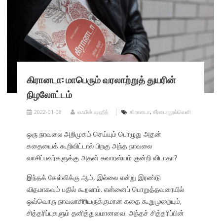
கிரானடா: மாபெரும் வரலாற்றுத் துயரின்
நிழலோட்டம்
2022-01-08
லஃபீஸ் ஷஹீத்
கிரானடா
,
சீர்மை நூல்வெளி
ஒரு நாவலை அறிமுகம் செய்யும் பொழுது அதன்
கதையைக் கூறிவிட்டால் பிறகு அந்த நாவலை
வாசிப்பவர்களுக்கு அதன் சுவாரஸ்யம் குன்றி விடாதா?
இந்தக் கேள்விக்கு ஆம், இல்லை என்று இரண்டு
விதமாகவும் பதில் கூறலாம். என்னைப் பொறுத்தவரையில்
ஒவ்வொரு நாவலாசிரியருக்குமான கதை கூறுமுறையும்,
சித்தரிப்புகளும் தனித்துவமானவை. அந்தச் சித்தரிப்பின்