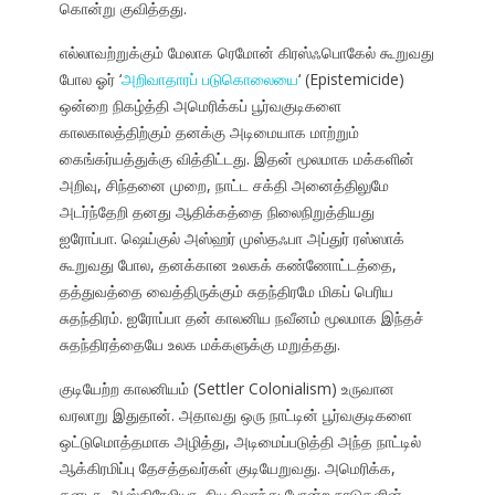
கொன்று குவித்தது.
எல்லாவற்றுக்கும் மேலாக ரெமோன் கிரஸ்ஃபொகேல் கூறுவது
போல ஓர் ‘
அறிவாதாரப் படுகொலையை
‘ (Epistemicide)
ஒன்றை நிகழ்த்தி அமெரிக்கப் பூர்வகுடிகளை
காலகாலத்திற்கும் தனக்கு அடிமையாக மாற்றும்
கைங்கர்யத்துக்கு வித்திட்டது. இதன் மூலமாக மக்களின்
அறிவு, சிந்தனை முறை, நாட்ட சக்தி அனைத்திலுமே
அடர்ந்தேறி தனது ஆதிக்கத்தை நிலைநிறுத்தியது
ஐரோப்பா. ஷெய்குல் அஸ்ஹர் முஸ்தஃபா அப்துர் ரஸ்ஸாக்
கூறுவது போல, தனக்கான உலகக் கண்ணோட்டத்தை,
தத்துவத்தை வைத்திருக்கும் சுதந்திரமே மிகப் பெரிய
சுதந்திரம். ஐரோப்பா தன் காலனிய நவீனம் மூலமாக இந்தச்
சுதந்திரத்தையே உலக மக்களுக்கு மறுத்தது.
குடியேற்ற காலனியம் (Settler Colonialism) உருவான
வரலாறு இதுதான். அதாவது ஒரு நாட்டின் பூர்வகுடிகளை
ஒட்டுமொத்தமாக அழித்து, அடிமைப்படுத்தி அந்த நாட்டில்
ஆக்கிரமிப்பு தேசத்தவர்கள் குடியேறுவது. அமெரிக்க,
கனடா, ஆஸ்திரேலியா, நியூசிலாந்து போன்ற நாடுகளின்