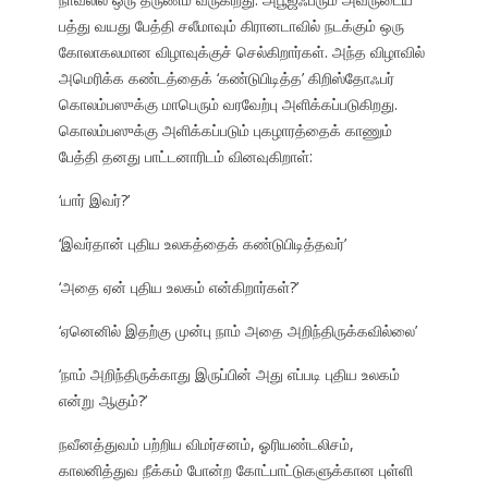
பத்து வயது பேத்தி சலீமாவும் கிரானடாவில் நடக்கும் ஒரு
கோலாகலமான விழாவுக்குச் செல்கிறார்கள். அந்த விழாவில்
அமெரிக்க கண்டத்தைக் ‘கண்டுபிடித்த’ கிறிஸ்தோஃபர்
கொலம்பஸுக்கு மாபெரும் வரவேற்பு அளிக்கப்படுகிறது.
கொலம்பஸுக்கு அளிக்கப்படும் புகழாரத்தைக் காணும்
பேத்தி தனது பாட்டனாரிடம் வினவுகிறாள்:
‘யார் இவர்?’
‘இவர்தான் புதிய உலகத்தைக் கண்டுபிடித்தவர்’
‘அதை ஏன் புதிய உலகம் என்கிறார்கள்?’
‘ஏனெனில் இதற்கு முன்பு நாம் அதை அறிந்திருக்கவில்லை’
‘நாம் அறிந்திருக்காது இருப்பின் அது எப்படி புதிய உலகம்
என்று ஆகும்?’
நவீனத்துவம் பற்றிய விமர்சனம், ஓரியண்டலிசம்,
காலனித்துவ நீக்கம் போன்ற கோட்பாட்டுகளுக்கான புள்ளி