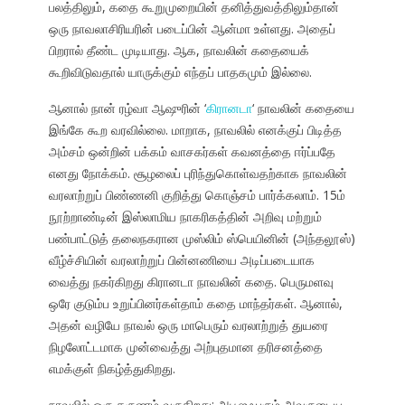
பலத்திலும், கதை கூறுமுறையின் தனித்துவத்திலும்தான்
ஒரு நாவலாசிரியரின் படைப்பின் ஆன்மா உள்ளது. அதைப்
பிறரால் தீண்ட முடியாது. ஆக, நாவலின் கதையைக்
கூறிவிடுவதால் யாருக்கும் எந்தப் பாதகமும் இல்லை.
ஆனால் நான் ரழ்வா ஆஷுரின் ‘
கிரானடா
‘ நாவலின் கதையை
இங்கே கூற வரவில்லை. மாறாக, நாவலில் எனக்குப் பிடித்த
அம்சம் ஒன்றின் பக்கம் வாசகர்கள் கவனத்தை ஈர்ப்பதே
எனது நோக்கம். சூழலைப் புரிந்துகொள்வதற்காக நாவலின்
வரலாற்றுப் பிண்ணனி குறித்து கொஞ்சம் பார்க்கலாம். 15ம்
நூற்றாண்டின் இஸ்லாமிய நாகரிகத்தின் அறிவு மற்றும்
பண்பாட்டுத் தலைநகரான முஸ்லிம் ஸ்பெயினின் (அந்தலூஸ்)
வீழ்ச்சியின் வரலாற்றுப் பின்னணியை அடிப்படையாக
வைத்து நகர்கிறது கிரானடா நாவலின் கதை. பெருமளவு
ஒரே குடும்ப உறுப்பினர்கள்தாம் கதை மாந்தர்கள். ஆனால்,
அதன் வழியே நாவல் ஒரு மாபெரும் வரலாற்றுத் துயரை
நிழலோட்டமாக முன்வைத்து அற்புதமான தரிசனத்தை
எமக்குள் நிகழ்த்துகிறது.
நாவலில் ஒரு தருணம் வருகிறது: அபூஜஃபரும் அவருடைய