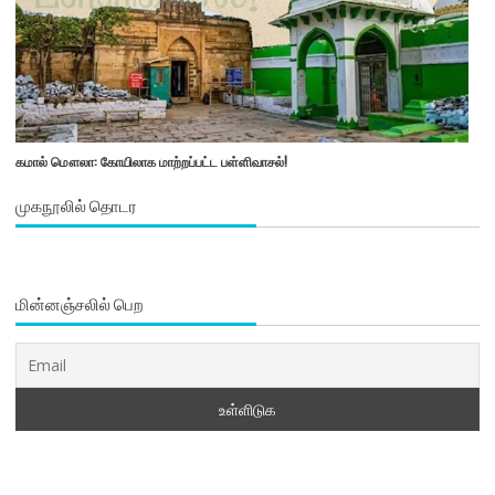
கமால் மௌலா: கோயிலாக மாற்றப்பட்ட பள்ளிவாசல்!
முகநூலில் தொடர
மின்னஞ்சலில் பெற