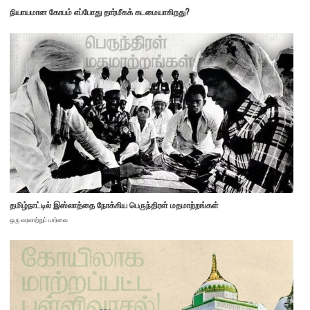
நியாயமான கோபம் எப்போது தார்மீகக் கடமையாகிறது?
தமிழ்நாட்டில் இஸ்லாத்தை நோக்கிய பெருந்திரள் மதமாற்றங்கள்
ஒரு வரலாற்றுப் பார்வை