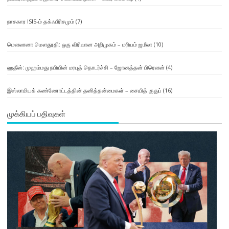
நாசகார ISIS-ம் தக்ஃபீரிசமும்
(7)
மௌலானா மௌதூதி: ஒரு விரிவான அறிமுகம் – மரியம் ஜமீலா
(10)
ஹதீஸ்: முஹம்மது நபியின் மரபுத் தொடர்ச்சி – ஜோனத்தன் பிரௌன்
(4)
இஸ்லாமியக் கண்ணோட்டத்தின் தனித்தன்மைகள் – சையித் குதுப்
(16)
முக்கியப் பதிவுகள்