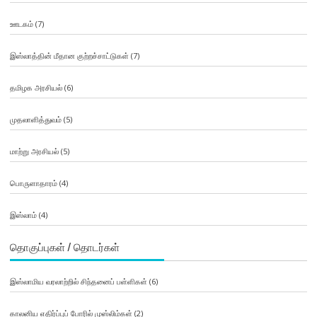
ஊடகம்
(7)
இஸ்லாத்தின் மீதான குற்றச்சாட்டுகள்
(7)
தமிழக அரசியல்
(6)
முதலாளித்துவம்
(5)
மாற்று அரசியல்
(5)
பொருளாதாரம்
(4)
இஸ்லாம்
(4)
தொகுப்புகள் / தொடர்கள்
இஸ்லாமிய வரலாற்றில் சிந்தனைப் பள்ளிகள்
(6)
காலனிய எதிர்ப்புப் போரில் முஸ்லிம்கள்
(2)