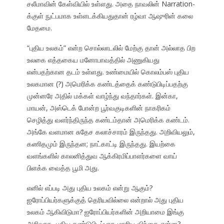
சலீமாவின் கேள்வியில் உள்ளது. அதை நாவலின் Narration-
க்குள் நுட்பமாக உள்ளடக்கியதுதான் ரழ்வா ஆஷுரின் கலை
மேதமை.
“புதிய உலகம்” என்ற சொல்லாடலில் மேற்கு தான் அல்லாத பிற
உலகை எத்தகைய மனோபாவத்தில் அணுகியது
என்பதற்கான தடம் உள்ளது. உண்மையில் கொலம்பஸ் புதிய
உலகமான (?) அமெரிக்க கண்டத்தைக் கண்டுபிடிப்பதற்கு
முன்னரே அதில் மக்கள் வாழ்ந்து வந்தார்கள். இன்கா,
மாயன், அஸ்டெக் போன்ற பூர்வகுடிகளின் நாகரிகம்
செழித்து வளர்ந்திருந்த கண்டம்தான் அமெரிக்க கண்டம்.
அங்கே வளமான சுதேச கலாச்சாரம் இருந்தது. அறிவியலும்,
கணிதமும் இருந்தன; நாட்காட்டி இருந்தது. இயற்கை
வளங்களில் காலனித்துவ ஆக்கிரமிப்பாளர்களை வாய்
பிளக்க வைத்த பூமி அது.
எனில் எப்படி அது புதிய உலகம் என்று ஆகும்?
ஐரோப்பியர்களுக்குத் தெரியவில்லை என்றால் அது புதிய
உலகம் ஆகிவிடுமா? ஐரோப்பியர்களின் அறியாமை இங்கு
அறிவாக, புதிய கண்டுபிடிப்பாக மாறிய விந்தை என்ன?