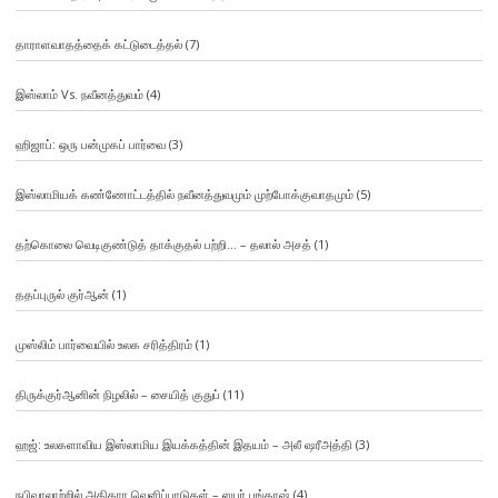
தாராளவாதத்தைக் கட்டுடைத்தல்
(7)
இஸ்லாம் Vs. நவீனத்துவம்
(4)
ஹிஜாப்: ஒரு பன்முகப் பார்வை
(3)
இஸ்லாமியக் கண்ணோட்டத்தில் நவீனத்துவமும் முற்போக்குவாதமும்
(5)
தற்கொலை வெடிகுண்டுத் தாக்குதல் பற்றி… – தலால் அசத்
(1)
ததப்புருல் குர்ஆன்
(1)
முஸ்லிம் பார்வையில் உலக சரித்திரம்
(1)
திருக்குர்ஆனின் நிழலில் – சையித் குதுப்
(11)
ஹஜ்: உலகளாவிய இஸ்லாமிய இயக்கத்தின் இதயம் – அலீ ஷரீஅத்தி
(3)
நபிவரலாற்றில் அதிகார வெளிப்பாடுகள் – ஸபர் பங்காஷ்
(4)