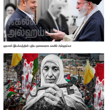
ஹமாஸ் இயக்கத்தின் புதிய தலைவராக ஃகலீல் அல்ஹய்யா