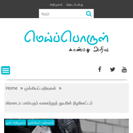
Skip
அறிமுகம்
தொடர்புக்கு
to
content
Home
முக்கியப் பதிவுகள்
கிரானடா: மாபெரும் வரலாற்றுத் துயரின் நிழலோட்டம்
நூல் அறிமுகம்
முக்கியப் பதிவுகள்