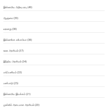
இஸ்லாமிய அறிவு மரபு
(49)
ஆளுமை
(39)
வரலாறு
(38)
இஸ்லாமோ ஃபோபியா
(38)
உலக அரசியல்
(37)
இந்திய அரசியல்
(34)
பார்ப்பனியம்
(33)
பண்பாடு
(25)
இஸ்லாமிய இயக்கம்
(21)
முஸ்லிம் அடையாள அரசியல்
(20)