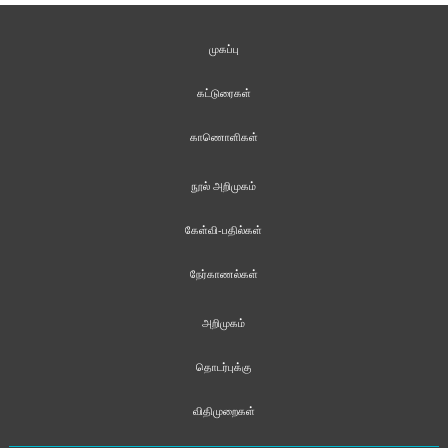
முகப்பு
கட்டுரைகள்
காணொளிகள்
நூல் அறிமுகம்
கேள்வி-பதில்கள்
நேர்காணல்கள்
அறிமுகம்
தொடர்புக்கு
விதிமுறைகள்