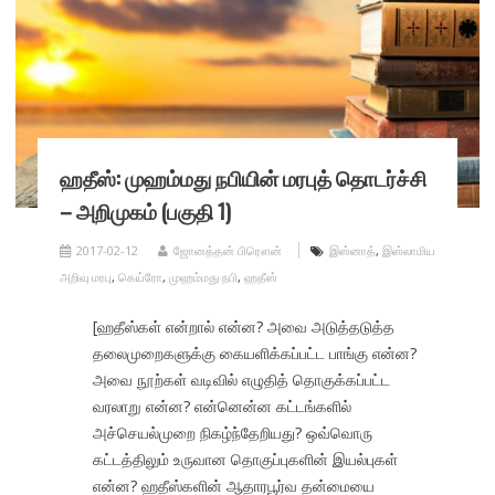
ஹதீஸ்: முஹம்மது நபியின் மரபுத் தொடர்ச்சி
– அறிமுகம் (பகுதி 1)
2017-02-12
ஜோனத்தன் பிரௌன்
இஸ்னாத்
,
இஸ்லாமிய
அறிவு மரபு
,
கெய்ரோ
,
முஹம்மது நபி
,
ஹதீஸ்
[ஹதீஸ்கள் என்றால் என்ன? அவை அடுத்தடுத்த
தலைமுறைகளுக்கு கையளிக்கப்பட்ட பாங்கு என்ன?
அவை நூற்கள் வடிவில் எழுதித் தொகுக்கப்பட்ட
வரலாறு என்ன? என்னென்ன கட்டங்களில்
அச்செயல்முறை நிகழ்ந்தேறியது? ஒவ்வொரு
கட்டத்திலும் உருவான தொகுப்புகளின் இயல்புகள்
என்ன? ஹதீஸ்களின் ஆதாரபூர்வ தன்மையை