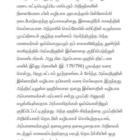
மரபை கட்டியெழுப்பிய மாபெரும் அறிஞர்களின்
நினைவோடையின் வழியாக ஞாபகத்தால் பின்னோக்கி
நடைபோடுவதற்கு ஒப்பாகவுள்ளது. இலையுதிர்க் காலத்தின்
வெம்மையான அந்நாளில் கெய்ரோவில் எகிப்தின் வருங்கால
முஃப்தியைச் சூழ்ந்த வண்ணம் அமர்ந்திருந்த அந்த
மாணவர்கள் ஒவ்வொருவரும் தம் கைகளிலிருந்த துண்டுக்
காகிதத்தில் அவ்வறிஞரின் இஸ்னாதை குறிப்பெடுத்துக்
கொண்டார்கள். அது மிக ஆரம்பகால ஹதீஸ் திரட்டான
மாலிக் இப்னு அனஸின் (இ. 179/796) முவத்தா வரை
சென்று, பிறகு எட்டாம் நூற்றாண்டைச் சேர்ந்த அவ்வறிஞரின்
இஸ்னாதின் வழியாக நபிகளார் வரை செல்வதாக இருந்தது.
அத்திரட்டிலுள்ள ஹதீஸ்களை தனது இஸ்னாதின் வழியாக
அம்மாணவர்கள் பரப்பலாம் என்று முஃப்தி அனுமதி
வழங்கியுள்ளதாக அக்காகிதங்கள் ஒவ்வொன்றிலும்
குறிப்பிடப்பட்டிருந்தது. அந்த ஹதீஸ் கிரந்தத்தை முஃப்தியின்
அறிவிப்பாளர் தொடரின் வழியாகச் செவியுற்றபடியால்,
அம்மாணவர்களும் தலைமுறை தலைமுறையாக அறிவைக்
கடத்தும் காலவரம்பற்றதொரு மரபுத் தொடர்ச்சியின் ஒரு