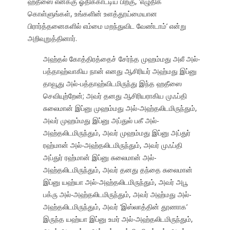
ஹதீஸை எனக்கு ஓதிக்காட்டிய பிறகு, ‘எழுதிக்
கொள்ளுங்கள், உங்களின் உளத்தூய்மையான
பிரார்த்தனைகளில் எம்மை மறந்துவிட வேண்டாம்’ என்று
அறிவுறுத்தினார்.
அஹ்தல் கோத்திரத்தைச் சேர்ந்த முஹம்மது அலீ அல்-
பத்தாஹ்வாகிய நான் எனது ஆசிரியர் அஹ்மது இப்னு
தாவூது அல்-பத்தாஹ்விடமிருந்து இந்த ஹதீஸை
செவியுற்றேன்; அவர் தனது ஆசிரியராகிய முஃப்தி
சுலைமான் இப்னு முஹம்மது அல்-அஹ்தலிடமிருந்தும்,
அவர் முஹம்மது இப்னு அப்துல் பகீ அல்-
அஹ்தலிடமிருந்தும், அவர் முஹம்மது இப்னு அப்துர்
ரஹ்மான் அல்-அஹ்தலிடமிருந்தும், அவர் முஃப்தி
அப்துர் ரஹ்மான் இப்னு சுலைமான் அல்-
அஹ்தலிடமிருந்தும், அவர் தனது தந்தை சுலைமான்
இப்னு யஹ்யா அல்-அஹ்தலிடமிருந்தும், அவர் அபூ
பக்ரு அல்-அஹ்தலிடமிருந்தும், அவர் அஹ்மது அல்-
அஹ்தலிடமிருந்தும், அவர் ‘இஸ்லாத்தின் தூணாக’
இருந்த யஹ்யா இப்னு உமர் அல்-அஹ்தலிடமிருந்தும்,