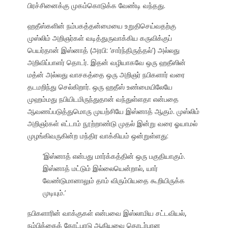
பிரச்சினைக்கு முகம்கொடுக்க வேண்டி வந்தது.
ஹதீஸ்களின் நம்பகத்தன்மையை உறுதிசெய்வதற்கு
முஸ்லிம் அறிஞர்கள் வடித்துருவாக்கிய கருவிக்குப்
பெயர்தான் இஸ்னாத் (அரபி: ‘சார்ந்திருத்தல்’) அல்லது
அறிவிப்பாளர் தொடர். இதன் வழியாகவே ஒரு ஹதீஸின்
மத்ன் அல்லது வாசகத்தை ஒரு அறிஞர் நபிகளார் வரை
தடமறிந்து செல்கிறார். ஒரு ஹதீஸ் உண்மையிலேயே
முஹம்மது நபியிடமிருந்துதான் வந்துள்ளதா என்பதை
ஆவணப்படுத்துமொரு முயற்சியே இஸ்னாத் ஆகும். முஸ்லிம்
அறிஞர்கள் எட்டாம் நூற்றாண்டு முதல் இன்று வரை ஓயாமல்
முழங்கிவருகின்ற மந்திர வாக்கியம் ஒன்றுள்ளது:
‘இஸ்னாத் என்பது மார்க்கத்தின் ஒரு பகுதியாகும்.
இஸ்னாத் மட்டும் இல்லையென்றால், யார்
வேண்டுமானாலும் தாம் விரும்பியதை கூறியிருக்க
முடியும்.’
நபிகளாரின் வாக்குகள் என்பவை இஸ்லாமிய சட்டவியல்,
நம்பிக்கைக் கோட்பாடு ஆகியவை தொடர்பான