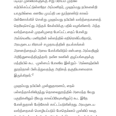
படியும் முஸ்லிம்களுக்கு சிறு பிராயம் முதலே
கற்பிக்கப்பட்டுள்ளதோ அம்மனிதர், முஹம்மது நபிகளன்றி
யாருமில்லை. எனவே முஃப்தி பல நூற்றாண்டு காலம்
பின்னோக்கிச் சென்று முஹம்மது நபியின் வார்த்தைகளைத்
தெரிவுசெய்து அந்தக் கேள்விக்கு பதில் வழங்கினார். அந்த
வார்த்தைகள் முதன்முறை பேசப்பட்டதைப் போன்று
அவ்வெளிய மனிதரின் உள்ளத்தில் எதிரொலிப்பதோடு,
அவருடைய கிராமச் சமுதாயத்தின் தயக்கங்கள்
அனைத்தையும் அவை போக்கிவிடும் என்பதை அவ்வறிஞர்
அறிந்துவைத்திருந்தார். நவீன உலகின் குழப்பங்களுக்கு
மத்தியில் கூட -முன்பைப் போலவே இன்றும்- ‘அல்லாஹ்வின்
தூதர்தான் பின்பற்றுவதற்கு அதிகத் தகுதியானவராக
2
இருக்கிறார்.’
முஹம்மது நபியின் முன்னுதாரணம், நைல்
பள்ளத்தாக்கிலிருந்து தொலைதூரத்தில் அமைந்த வேறு
பகுதிகளிலும் (வேறு காலப்பிரிவுகளிலும்) கூட இதே
போன்றுதான் மேற்கோள் காட்டப்படுகின்றது. அவருடைய
வார்த்தைகள் மொழியப்படும் போதெல்லாம் முஸ்லிம் உலகு