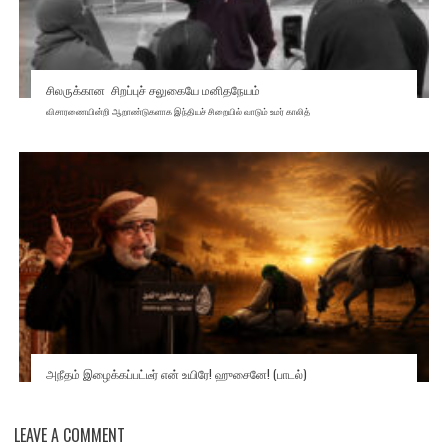
சிலருக்கான சிறப்புச் சலுகையே மனிதநேயம்
விசாரணையின்றி ஆறாண்டுகளாக இந்தியச் சிறையில் வாடும் உமர் காலித்
அநீதம் இழைக்கப்பட்டீர் என் உயிரே! ஹுசைனே! (பாடல்)
LEAVE A COMMENT