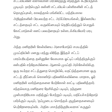
சட்டவியலின் விசாலமான மரபிலிருந்து எடுத்துக் கூறியிருக்க
முடியும். நாற்பெரும் சுன்னி சட்டவியல் பள்ளிகளின் சட்டத்
தொகுப்புகள், காலத்தால் மங்கிவிட்ட மத்தியகால
அறிஞர்களின் பிரபலமற்ற சட்ட அபிப்பிராயங்கள், இஸ்லாமிய
சட்டத்தையும் சட்ட வருவிப்பையும் நெறிப்படுத்தும் பொதுக்
கோட்பாடுகள் எனப் பலவற்றையும் உள்ளடக்கியவோர் மரபு
அது.
அந்த மனிதரின் கேள்வியை அசைபோடும் சமயத்தில்
முஃப்தியின் மனது பரந்து விரிந்த இந்தச் சட்டப்
பாரம்பரியத்தை தன்னுளே வேகமாக ஓட்டிப் பார்த்திருக்கும்
என்பதில் சந்தேகமில்லை. ஆனால் முஃப்தி அக்கேள்விக்கு
ஒரு உயர்தர சட்டத்துறை மொழியில், வறட்டுத்தனமான ஒரு
சட்டத் தீர்ப்பைக் கொண்டு பதிலளிக்கவில்லை. மாறாக, ஓர்
மனிதரின் வார்த்தைகளை மேற்கோள் காட்டி பதிலளித்தார்.
எந்தவொரு மனிதரை நேசிக்கும் படியும், நற்குண
முன்மாதிரியாக மதித்துப் போற்றும் படியும், மதிப்பச்சத்தோடு
பார்க்கும் படியும், ‘தம்முடைய சொந்தக் குழந்தைகளையும்
பெற்றோரையும்விட அதிக பாசத்திற்குரியவராக’ கருதும்