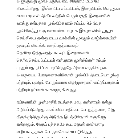
அணுகுவது மூலம் பகுதியளவு சித்திரம் மட்டுமே
கிடைக்கிறது. இஸ்லாமிய சட்டவியல், இறையியல், வெகுஜன
சமய மரபுகள் ஆகியவற்றின் பெரும்பகுதி இறைவனின்
வாக்கு என்பதாக முஸ்லிம்களால் நம்பப்படும் வேத
நூலிலிருந்து வருபவையல்ல. மாறாக இறைவனின் தூதுச்
செய்தியை தன்னுடைய வாக்கின் மூலமும் வாழ்க்கையின்
மூலமும் விளக்கி உரைப்பதற்காகவும்
தெளிவுபடுத்துவதற்காகவும் இறைவனால்
தெரிவுசெய்யப்பட்டவர் என்பதாக முஸ்லிம்கள் நம்பும்
முஹம்மது நபியின் மரபிலிருந்தே அவை வருகின்றன.
அவருடைய போதனைகளில்தான் முஸ்லிம் ஆடையொழுங்கு
பற்றியும், புனிதப் போருக்கான விதிமுறைகள்-கட்டுப்பாடுகள்
பற்றியும் நம்மால் காணமுடிகின்றது.
நபிகளாரின் முன்மாதிரி நடத்தை மரபு, சுன்னாஹ் என்று
அறியப்படுகிறது. கண்ணிய மதிப்பை பொறுத்தவரை அது
திருக்குர்ஆனுக்கு அடுத்த இடத்தில்தான் வருகிறது
என்றாலும், வேதப் புத்தகமே கூட அதன் கண்ணாடி
வழியாகத்தான் பொருள்கொள்ளப்படுகிறது,