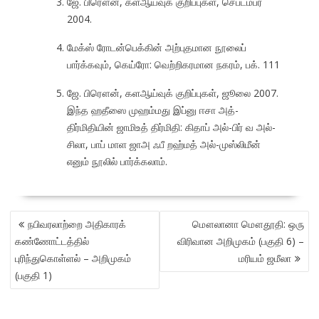
ஜே. பிரௌன், களஆய்வுக் குறிப்புகள், செப்டம்பர்
2004.
மேக்ஸ் ரோடன்பெக்கின் அற்புதமான நூலைப்
பார்க்கவும், கெய்ரோ: வெற்றிகரமான நகரம், பக். 111
ஜே. பிரௌன், களஆய்வுக் குறிப்புகள், ஜூலை 2007.
இந்த ஹதீஸை முஹம்மது இப்னு ஈசா அத்-
திர்மிதியின் ஜாமிஉத் திர்மிதி: கிதாப் அல்-பிர் வ அல்-
சிலா, பாப் மாள ஜாஅ ஃபீ றஹ்மத் அல்-முஸ்லிமீன்
எனும் நூலில் பார்க்கலாம்.
POST
நபிவரலாற்றை அதிகாரக்
மௌலானா மௌதூதி: ஒரு
NAVIGATION
கண்ணோட்டத்தில்
விரிவான அறிமுகம் (பகுதி 6) –
புரிந்துகொள்ளல் – அறிமுகம்
மரியம் ஜமீலா
(பகுதி 1)