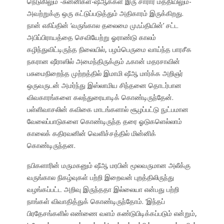
நெடுகிலும் -சுன்னிகள்-ஷீஆக்கள் இரு சாரார் மத்தியிலும்-
அவற்றுக்கு ஒரு கட்டுப்படுத்தும் அதிகாரம் இருக்கிறது.
நான் எகிப்தின் ‘வருங்கால தலைமை முஃப்தியின்’ சட்ட
அபிப்பிராயத்தை செவியேற்று ஓராண்டு காலம்
கழிந்துவிட்டிருந்த நிலையில், பழம்பெருமை வாய்ந்த பாரசீக
நகரான ஷீராஸில் அமைந்திருக்கும் ஃகான் மதரசாவின்
பசுமைநிறைந்த முற்றத்தில் இமாமி ஷீஆ மார்க்க அறிஞர்
ஒருவருடன் அமர்ந்து இஸ்லாமிய சிந்தனை தொடர்பான
விவகாரங்களை கலந்துரையாடிக் கொண்டிருந்தேன்.
பள்ளிவாசலின் கவிகை மாடங்களால் சூழப்பட்டு நுட்பமான
வேலைப்பாடுகளை கொண்டிருந்த தரை ஓடுகளெல்லாம்
காலைக் கதிரவனின் வெளிச்சத்தில் மின்னிக்
கொண்டிருந்தன.
நபிகளாரின் மருமகனும் ஷீஆ மரபின் மூலவருமான அலீக்கு
வருங்கால நிகழ்வுகள் பற்றி இறைவன் புறத்திலிருந்து
வழங்கப்பட்ட அறிவு இருந்ததா இல்லையா என்பது பற்றி
நாங்கள் விவாதித்துக் கொண்டிருந்தோம். ‘இந்தப்
பிரதேசங்களில் எண்ணை வளம் கண்டுபிடிக்கப்படும் என்றும்,