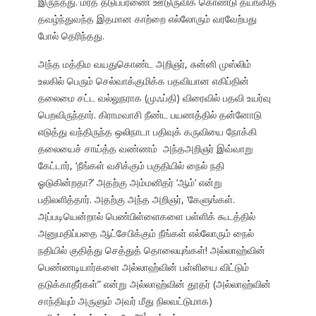
இருந்தது. மரத் தடுப்பரணை ஊடுருவிக் கொண்டு தயங்கித்
தவழ்ந்துவந்த இதமான காற்றை எல்லோரும் வரவேற்பது
போல் தெரிந்தது.
அந்த மத்திம வயதுகொண்ட அறிஞர், சுன்னி முஸ்லிம்
உலகில் பெரும் செல்வாக்குமிக்க பதவியான எகிப்தின்
தலைமை சட்ட வல்லுநராக (முஃப்தி) விரைவில் பதவி உயர்வு
பெறவிருந்தார். கிராமவாசி நீண்ட பயணத்தில் தன்னோடு
எடுத்து வந்திருந்த ஒலிநாடா பதிவுக் கருவியை நோக்கி
தலையைச் சாய்த்த வண்ணம் அந்தஅறிஞர் இவ்வாறு
கேட்டார், ‘நீங்கள் வசிக்கும் பகுதியில் நைல் நதி
ஓடுகின்றதா?’ அதற்கு அம்மனிதர் ‘ஆம்’ என்று
பதிலளித்தார். அதற்கு அந்த அறிஞர், ‘கேளுங்கள்.
அப்படியென்றால் பெண்பிள்ளைகளை பள்ளிக் கூடத்தில்
அனுமதிப்பதை ஆட்சேபிக்கும் நீங்கள் எல்லோரும் நைல்
நதியில் குதித்து செத்துத் தொலையுங்கள்! அல்லாஹ்வின்
பெண்ணடியார்களை அல்லாஹ்வின் பள்ளியை விட்டும்
தடுக்காதீர்கள்” என்று அல்லாஹ்வின் தூதர் (அல்லாஹ்வின்
சாந்தியும் அருளும் அவர் மீது நிலவட்டுமாக)
1