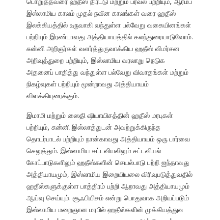
பொறுத்தவரை ஹதீஸ் திரட்டு மற்றும் பரவல் பற்றியும், ஆரம்ப
இஸ்லாமிய காலம் முதல் நவீன காலங்கள் வரை ஹதீஸ்
இலக்கியத்தில் உருவாகி வந்துள்ள பல்வேறு வகையினங்கள்
பற்றியும் இரண்டாவது அத்தியாயத்தில் கலந்துரையாடுவோம்.
சுன்னி அறிஞர்கள் வளர்த்துருவாக்கிய ஹதீஸ் விமர்சன
அறிவுத்துறை பற்றியும், இஸ்லாமிய வரலாறு நெடுக
அதனைப் பாதித்து வந்துள்ள பல்வேறு விவாதங்கள் மற்றும்
நிகழ்வுகள் பற்றியும் மூன்றாவது அத்தியாயம்
விளக்கியுரைக்கும்.
இமாமி மற்றும் ஸைதி ஷியாயிசத்தின் ஹதீஸ் மரபுகள்
பற்றியும், சுன்னி இஸ்லாத்துடன் அவற்றுக்கிருந்த
தொடர்பாடல் பற்றியும் நான்காவது அத்தியாயம் ஒரு பார்வை
செலுத்தும். இஸ்லாமிய சட்டவியலிலும் சட்டவியல்
கோட்பாடுகளிலும் ஹதீஸ்களின் செயல்பாடு பற்றி ஐந்தாவது
அத்தியாயமும், இஸ்லாமிய இறையியலை விரிவுபடுத்துவதில்
ஹதீஸ்களுக்குள்ள பாத்திரம் பற்றி ஆறாவது அத்தியாயமும்
ஆய்வு செய்யும். சூஃபியிசம் என்று பொதுவாக அறியப்படும்
இஸ்லாமிய மறைஞான மரபில் ஹதீஸ்களின் முக்கியத்துவ