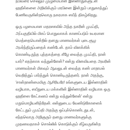
நபிவரை செல்லும் முழுமையான இஸ்னாதுகளுடன்
ஹதீஸ்களை அறிவிக்கும் மரபினை இன்றும் பாதுகாத்துப்
பேணிவருகின்றவொரு நகரமாக ஸபீத் திகழ்கிறது.
ஒரு பழமையான மதரஸாவில் அந்த நகரின் முஃப்தி,
அப்பகுதியில் மிகப் பொதுவாகக் காணப்படும் உயரமான
மெத்தையொன்றில் தனது மாணவர்கள் புடைசூழ
அமர்ந்திருப்பதைக் கண்டேன். தாம் விளக்கிக்
கொண்டிருந்த புத்தகத்தை கீழே வைத்த முஃப்தி, நான்
யார்? எதற்காக வந்துள்ளேன்? என்று வினவியதை அவரின்
மாணவர்கள் மிகவும் ஆவலுடன் வைத்த கண் மாறாமல்
வெறித்துப் பார்த்துக் கொண்டிருந்தனர். நான் அதற்கு,
‘சான்றாண்மைமிகு ஆசிரியரே! உங்களுடைய இஸ்னாதின்
வழியாக, ஸபீதுடைய மக்களின் இஸ்னாதின் வழியாக ஒரு
ஹதீஸை கேட்கலாம் என்று வந்துள்ளேன்’ என்று
மறுமொழியளித்தேன். என்னுடைய வேண்டுகோளைக்
கேட்டதும் முஃப்தி அதற்கு ஒப்புக்கொண்டதுடன்,
எந்தவொரு அறிஞரும் தனது மாணவர்களுக்கு
முதலாவதாகச் சொல்லிக் கொடுக்கும் கீழ்வருகின்ற