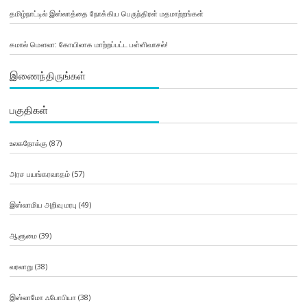
தமிழ்நாட்டில் இஸ்லாத்தை நோக்கிய பெருந்திரள் மதமாற்றங்கள்
கமால் மௌலா: கோயிலாக மாற்றப்பட்ட பள்ளிவாசல்!
இணைந்திருங்கள்
பகுதிகள்
உலகநோக்கு
(87)
அரச பயங்கரவாதம்
(57)
இஸ்லாமிய அறிவு மரபு
(49)
ஆளுமை
(39)
வரலாறு
(38)
இஸ்லாமோ ஃபோபியா
(38)