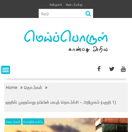
Skip
அறிமுகம்
தொடர்புக்கு
to
content
Home
தொடர்கள்
ஹதீஸ்: முஹம்மது நபியின் மரபுத் தொடர்ச்சி – அறிமுகம் (பகுதி 1)
தொடர்கள்
மொழிபெயர்ப்பு