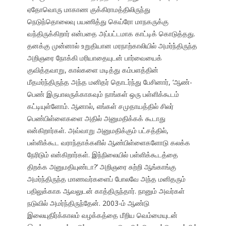
ஏதோவொரு மாகாண குக்கிராமத்திலிருந்து
நெடுந்தொலைவு பயணித்து கெய்ரோ மாநகருக்கு
வந்திருக்கிறார் என்பதை அப்பட்டமாக காட்டிக் கொடுத்தது.
தனக்கு முன்னால் உறுதியான மரநாற்காலியில் அமர்ந்திருந்த
அறிஞரை நோக்கி மரியாதையுடன் பார்வையைக்
குவித்தவாறு, கால்களை மடித்து கம்பளத்தின்
மீதமர்ந்திருந்த அந்த மனிதர் தொடர்ந்து பேசினார், ‘ஆண்-
பெண் இருபாலருக்காகவும் நாங்கள் ஒரு பள்ளிக்கூடம்
கட்டியுள்ளோம். ஆனால், எங்கள் சமுதாயத்தில் சிலர்
பெண்பிள்ளைகளை அதில் அனுமதிக்கக் கூடாது
என்கிறார்கள். அவ்வாறு அனுமதிக்கும் பட்சத்தில்,
பள்ளிக்கூட வராந்தாக்களில் ஆண்பிள்ளைகளோடு கலக்க
நேரிடும் என்கிறார்கள். இந்நிலையில் பள்ளிக்கூடத்தை
திறக்க அனுமதியுண்டா?’ அறிஞரை சுற்றி ஆங்காங்கு
அமர்ந்திருந்த மாணவர்களைப் போலவே அந்த மனிதரும்
பதிலுக்காக ஆவலுடன் காத்திருந்தார். நானும் அவர்கள்
நடுவில் அமர்ந்திருந்தேன். 2003-ம் ஆண்டு
இலையுதிர்க்காலம் வழக்கத்தை மீறிய வெம்மையுடன்