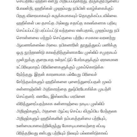
செய்தியே ஹதீஸ் என்று அறியப்படுகிறது. திருக்குர்ஆனைப்
போலன்றி, ஹதீஸ்கள் முஹம்மது நபியின் வாழ்க்கைக்குப்
பிறகு விரைவாகவும் சுருக்கமாகவும் தொகுக்கப்படவில்லை.
ஹதீஸ்கள் பல தசாப்த அல்லது சதாப்த காலங்களாக பதிவு
செய்யப்பட்டு பரப்பப்பட்டு வந்தவை என்பதால், முஹம்மது நபி
சொன்னவை மற்றும் செய்தவை பற்றிய சமகால வரலாற்று
ஆவணங்களல்ல அவை. நபிகளாரின் தூதுத்துவப் பணிக்கு
ஒரு நூற்றாண்டு காலத்திற்குள்ளாகவே முஸ்லிம் சமுதாயம்
மூன்றுக்கு குறையாத உள்நாட்டுப் போர்களுக்கும் ஏராளமான
உட்பிரிவுவாதப் பிரிவினைகளுக்கும் முகம்கொடுக்க
நேர்ந்தது. இதன் காரணமாக பல்வேறு பிரிவைச்
சேர்ந்தவர்களும் ஹதீஸ்களை புனைந்துரைப்பதன் மூலம்
சுன்னாஹ்வின் அதிகாரத்தை துஷ்பிரயோகிக்க முயற்சி
செய்தனர். எனவே, இஸ்லாமிய மரபினை
விரித்துரைப்பதற்காக சுன்னாஹ்வை நாடிய முஸ்லிம்
அறிஞர்களும், அதனை ஆய்வு செய்ய விரும்பிய மேற்குலக
அறிஞர்களும் ஹதீஸ்களின் நம்பகத்தன்மை பற்றியும்,
உண்மையானவற்றிலிருந்து மோசடியானவற்றை எப்படி
பிரித்தறிவது என்பது பற்றியும் நிலவும் பல்லாண்டுகாலப்