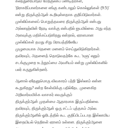
கலந்துரையாடும் மேற்குலகப் பண்டிதர்கள்,
‘நிராகரிப்பாளர்களை எங்கு கண்டாலும் கொல்லுங்கள் (9:5)’
என்று திருக்குர்ஆன் கூறியுள்ளதாக குறிப்பிடுவார்கள்.
முஸ்லிம்களைப் பொறுத்தவரை திருக்குர்ஆன் என்பது
அல்லாஹ்வின் நேரடி வாக்கு என்பதில் ஐயமில்லை. அது எந்த
அளவுக்கு மதிக்கப்படுகிறது என்றால், ஏராளமான
முஸ்லிம்கள் தமது சிறு பிராயத்திலேயே
முழுமையாக அதனை மனனம் செய்துவிடுகிறார்கள்.
தவிரவும், அதனைத் தொடுவதற்கே கூட ‘உளூ’ எனும்
சடங்குமுறை உடற்தூய்மை அவசியம் என்று முஸ்லிம்களில்
பலர் கருதுகின்றனர்.
ஆனால் ஏதேனுமொரு விவகாரம் பற்றி ‘இஸ்லாம் என்ன
கூறுகிறது? என்ற கேள்விக்கு பதில்தேட முனைகிற
அறிவார்வமிக்க வாசகர் எவருக்கும்
திருக்குர்ஆன் முதன்மை ஆதாரமாக இருப்பதில்லை.
தவிரவும், திருக்குர்ஆன் ஒரு சட்டப் புத்தகம் அல்ல.
திருக்குர்ஆனில் ஓரிடத்தில் கூட குறிப்பிடப்படாத இஸ்லாமிய
இறையியல் நெறிகள் ஏராளம் உள்ளன. திருக்குர்ஆனை