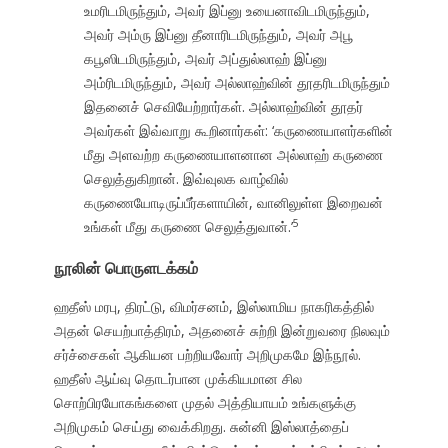
உமரிடமிருந்தும், அவர் இப்னு உயைனாவிடமிருந்தும்,
அவர் அம்ரு இப்னு தீனாரிடமிருந்தும், அவர் அபூ
கபூஸிடமிருந்தும், அவர் அப்துல்லாஹ் இப்னு
அம்ரிடமிருந்தும், அவர் அல்லாஹ்வின் தூதரிடமிருந்தும்
இதனைச் செவியேற்றார்கள். அல்லாஹ்வின் தூதர்
அவர்கள் இவ்வாறு கூறினார்கள்: ‘கருணையாளர்களின்
மீது அளவற்ற கருணையாளனான அல்லாஹ் கருணை
செலுத்துகிறான். இவ்வுலக வாழ்வில்
கருணையோடிருப்பீர்களாயின், வானிலுள்ள இறைவன்
5
உங்கள் மீது கருணை செலுத்துவான்.’
நூலின் பொருளடக்கம்
ஹதீஸ் மரபு, திரட்டு, விமர்சனம், இஸ்லாமிய நாகரிகத்தில்
அதன் செயற்பாத்திரம், அதனைச் சுற்றி இன்றுவரை நிலவும்
சர்ச்சைகள் ஆகியன பற்றியவோர் அறிமுகமே இந்நூல்.
ஹதீஸ் ஆய்வு தொடர்பான முக்கியமான சில
சொற்பிரயோகங்களை முதல் அத்தியாயம் உங்களுக்கு
அறிமுகம் செய்து வைக்கிறது. சுன்னி இஸ்லாத்தைப்