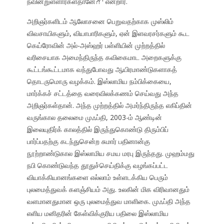
நவின்றுள்ளார்கள்தானே?!’
என்றார்.
அறிஞர்களிடம் ஆலோசனை பெறுவதற்காக முஸ்லிம்
விவசாயிகளும், வியாபாரிகளும், ஏன் இளவரசர்களும் கூட
கெய்ரோவின் அல்-அஸ்ஹர் பள்ளியின் முற்றத்தில்
வரிசையாக அமைந்திருந்த கவிகைமாட அறைகளுக்கு
கூட்டங்கூட்டமாக வந்துபோவது ஆயிரமாண்டுகளாகத்
தொடருமொரு வழக்கம். இஸ்லாமிய நம்பிக்கையை,
மார்க்கச் சட்டத்தை வரைவிலக்கணம் செய்வது அந்த
அறிஞர்கள்தான். அந்த முற்றத்தில் அமர்ந்திருந்த எகிப்தின்
வருங்கால தலைமை முஃப்தி, 2003-ம் ஆண்டின்
இலையுதிர்க் காலத்தில் இருந்துகொண்டு திரும்பிப்
பார்ப்பதற்கு கடந்துசென்ற சுமார் பதினான்கு
நூற்றாண்டுகால இஸ்லாமிய சமய மரபு இருந்தது. முஹம்மது
நபி கொண்டுவந்த தூதுச்செய்திக்கு வழங்கப்பட்ட
வியாக்கியானங்களை எல்லாம் உள்ளடக்கிய பெரும்
புலமைத்துவக் களஞ்சியம் அது. உலகின் மிக விரிவானதும்
வளமானதுமான ஒரு புலமைத்துவ மாளிகை. முஃப்தி அந்த
எளிய மனிதரின் கேள்விக்குரிய பதிலை இஸ்லாமிய