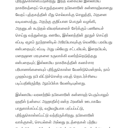
புரிந்துகொள்ளப்படுகிறது. இந்த வகையில் இஸ்லாமிய
நாகரிகத்தைப் பொறுத்தவரை நபிகளாரின் சுன்னாஹ்வானது
வேதப் புத்தகத்தின் மீது செல்வாக்கு செலுத்தி, அதனை
வடிவமைத்து, அதற்கு குறிப்பான பொருள் வழங்கி,
அதனுடன் கூடுதல் விவரங்களைச் சேர்க்கும் பணியைச்
செய்து வந்துள்ளது. எனவே, இஸ்லாத்தின் தூதுச் செய்தி
எப்படி ஏழாம் நூற்றாண்டில் அரேபியாவுக்கு வெளியே பரவியது
என்பதையும்; எப்படி அது பல்வேறு சட்டவியல், இறையியல்,
மறைஞான மரபுகளை உருவாக்கி வளர்த்தெடுத்தது
என்பதையும்; இஸ்லாமிய நாகரிகத்தின் கலாச்சார
பரிமாணங்களையும் புரிந்துகொள்ள வேண்டுமென்றால், நாம்
முஹம்மது நபி விட்டுச்சென்ற மரபுத் தொடர்ச்சியை
படிப்பதிலிருந்தே ஆரம்பிக்க வேண்டியுள்ளது.
இஸ்லாமிய வரலாற்றில் நபிகளாரின் சுன்னாஹ் பெரும்பாலும்
ஹதீஸ் (பன்மை: அஹாதீஸ்) என்ற அலகின் ஊடாகவே
பாதுகாக்கப்பட்டு, வழிவழியாக பரப்பப்பட்டு,
புரிந்துகொள்ளப்பட்டு வந்திருக்கிறது. நபிகளாரின்
வாக்குகள், செயல்கள் அல்லது நடத்தைகள் பற்றிய