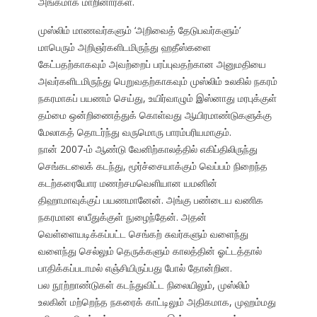
அங்கமாக மாறினார்கள்.
முஸ்லிம் மாணவர்களும் ‘அறிவைத் தேடுபவர்களும்’
மாபெரும் அறிஞர்களிடமிருந்து ஹதீஸ்களை
கேட்பதற்காகவும் அவற்றைப் பரப்புவதற்கான அனுமதியை
அவர்களிடமிருந்து பெறுவதற்காகவும் முஸ்லிம் உலகில் நகரம்
நகரமாகப் பயணம் செய்து, உயிர்வாழும் இஸ்னாது மரபுக்குள்
தம்மை ஒன்றிணைத்துக் கொள்வது ஆயிரமாண்டுகளுக்கு
மேலாகத் தொடர்ந்து வருமொரு பாரம்பரியமாகும்.
நான் 2007-ம் ஆண்டு வேனிற்காலத்தில் எகிப்திலிருந்து
செங்கடலைக் கடந்து, மூர்ச்சையாக்கும் வெப்பம் நிறைந்த
கடற்கரையோர மணற்சமவெளியான யமனின்
திஹாமாவுக்குப் பயணமானேன். அங்கு பண்டைய வணிக
நகரமான ஸபீதுக்குள் நுழைந்தேன். அதன்
வெள்ளையடிக்கப்பட்ட செங்கற் சுவர்களும் வளைந்து
வளைந்து செல்லும் தெருக்களும் காலத்தின் ஓட்டத்தால்
பாதிக்கப்படாமல் எஞ்சியிருப்பது போல் தோன்றின.
பல நூற்றாண்டுகள் கடந்துவிட்ட நிலையிலும், முஸ்லிம்
உலகின் மற்றெந்த நகரைக் காட்டிலும் அதிகமாக, முஹம்மது