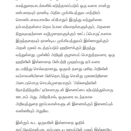
கலந்துரையாடல்களில் எடுத்தாளப்படும் ஒரு வகை சான்று
என்பதையும் தாண்டி அதிக முக்கியத்துவ பாத்திரம்
கொண்டவையாகவே எப்போதும் இருந்து வந்துள்ளன.
நம்பகத்தன்மை தொடர்பான விவாதங்களுக்கும், அதனை
நிறுவுவதற்கான வழிமுறைகளுக்கும் ஊட்டப்பொருட்களாக
இருந்ததையும் தாண்டிய முக்கியத்துவம் இஸ்னாதுக்கும்
அதன் மூலம் கடத்தப்படும் ஹதீஸுக்கும் இருந்து
வந்துள்ளது. முஸ்லிம் அறிஞர் குழாமைப் பொறுத்தவரை, ஒரு
ஹதீஸின் இஸ்னாதை பின்பற்றி முஹம்மது நபி வரை
தடமறிந்து செல்வதானது, ஒருவர் தனது புனித அறிவின்
வம்சாவளியினை பின்தொடர்ந்து சென்று மூலஊற்றினை
அடையுமொரு செயல்முறையாகும். ‘அல்லாஹ்வின்
நேசத்திற்குரிய’ நபிகளாருடன் இணைப்பை ஏற்படுத்துமொரு
ஊடகம் அது. அதேபோல், ஒருவரை கடந்தகால
அறிவுத்துறை ஜாம்பவான்களுடன் இணைக்கும் இணைப்புக்
கண்ணியும் அதுவே.
இன்றும் கூட ஒருவரின் இஸ்னாதை ஓதிக்
காட்டுவதென்பது, தம்முடைய உழைப்பின் மூலம் இஸ்லாமிய