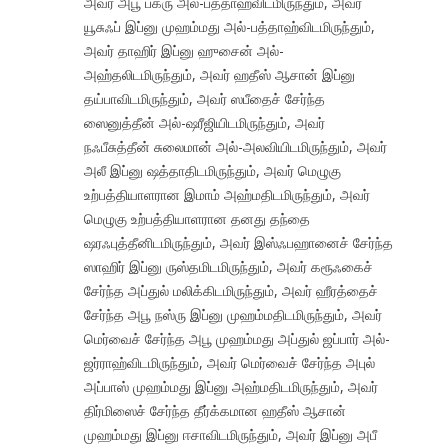
அவர் அபூ பக்ரு அல்-பத்தாஹ்விடமிருந்தும், அவர்
யூசுஃப் இப்னு முஹம்மது அல்-பத்தாஹ்விடமிருந்தும்,
அவர் தாஹிர் இப்னு ஹுசைன் அல்-
அஹ்தலிடமிருந்தும், அவர் ஹதீஸ் ஆசான் இப்னு
தய்பாவிடமிருந்தும், அவர் ஸபீதைச் சேர்ந்த
ஸைனுத்தீன் அல்-ஷரீஜியிடமிருந்தும், அவர்
நஃபீசுத்தீன் சுலைமான் அல்-அலவியிடமிருந்தும், அவர்
அலீ இப்னு ஷத்தாதிடமிருந்தும், அவர் மெழுகு
உற்பத்தியாளரான இமாம் அஹ்மதிடமிருந்தும், அவர்
மெழுகு உற்பத்தியாளரான தனது தந்தை
ஷரஃபுத்தீனிடமிருந்தும், அவர் இஸ்ஃபஹானைச் சேர்ந்த
ஸாஹிர் இப்னு ருஸ்தமிடமிருந்தும், அவர் கரூஃகைச்
சேர்ந்த அப்துல் மலிக்கிடமிருந்தும், அவர் ஹீரத்தைச்
சேர்ந்த அபூ நஸ்ரு இப்னு முஹம்மதிடமிருந்தும், அவர்
மெர்வைச் சேர்ந்த அபூ முஹம்மது அப்துல் ஜப்பார் அல்-
ஜர்ராஹ்விடமிருந்தும், அவர் மெர்வைச் சேர்ந்த அபுல்
அப்பாஸ் முஹம்மது இப்னு அஹ்மதிடமிருந்தும், அவர்
திர்மிஸைச் சேர்ந்த தீர்க்கமான ஹதீஸ் ஆசான்
முஹம்மது இப்னு ஈசாவிடமிருந்தும், அவர் இப்னு அபீ