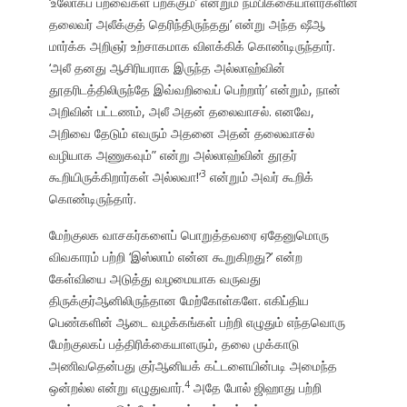
‘உலோகப் பறவைகள் பறக்கும்’ என்றும் நம்பிக்கையாளர்களின்
தலைவர் அலீக்குத் தெரிந்திருந்தது’ என்று அந்த ஷீஆ
மார்க்க அறிஞர் உற்சாகமாக விளக்கிக் கொண்டிருந்தார்.
‘அலீ தனது ஆசிரியராக இருந்த அல்லாஹ்வின்
தூதரிடத்திலிருந்தே இவ்வறிவைப் பெற்றார்’ என்றும், நான்
அறிவின் பட்டணம், அலீ அதன் தலைவாசல். எனவே,
அறிவை தேடும் எவரும் அதனை அதன் தலைவாசல்
வழியாக அணுகவும்” என்று அல்லாஹ்வின் தூதர்
3
கூறியிருக்கிறார்கள் அல்லவா!’
என்றும் அவர் கூறிக்
கொண்டிருந்தார்.
மேற்குலக வாசகர்களைப் பொறுத்தவரை ஏதேனுமொரு
விவகாரம் பற்றி ‘இஸ்லாம் என்ன கூறுகிறது?’ என்ற
கேள்வியை அடுத்து வழமையாக வருவது
திருக்குர்ஆனிலிருந்தான மேற்கோள்களே. எகிப்திய
பெண்களின் ஆடை வழக்கங்கள் பற்றி எழுதும் எந்தவொரு
மேற்குலகப் பத்திரிக்கையாளரும், தலை முக்காடு
அணிவதென்பது குர்ஆனியக் கட்டளையின்படி அமைந்த
4
ஒன்றல்ல என்று எழுதுவார்.
அதே போல் ஜிஹாது பற்றி