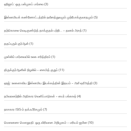
ஹிஜாப்: ஒரு பன்முகப் பார்வை
(3)
இஸ்லாமியக் கண்ணோட்டத்தில் நவீனத்துவமும் முற்போக்குவாதமும்
(5)
தற்கொலை வெடிகுண்டுத் தாக்குதல் பற்றி… – தலால் அசத்
(1)
ததப்புருல் குர்ஆன்
(1)
முஸ்லிம் பார்வையில் உலக சரித்திரம்
(1)
திருக்குர்ஆனின் நிழலில் – சையித் குதுப்
(11)
ஹஜ்: உலகளாவிய இஸ்லாமிய இயக்கத்தின் இதயம் – அலீ ஷரீஅத்தி
(3)
நபிவரலாற்றில் அதிகார வெளிப்பாடுகள் – ஸபர் பங்காஷ்
(4)
நாசகார ISIS-ம் தக்ஃபீரிசமும்
(7)
மௌலானா மௌதூதி: ஒரு விரிவான அறிமுகம் – மரியம் ஜமீலா
(10)