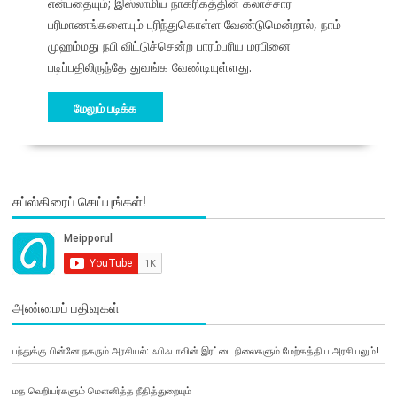
என்பதையும்; இஸ்லாமிய நாகரிகத்தின் கலாச்சார
பரிமாணங்களையும் புரிந்துகொள்ள வேண்டுமென்றால், நாம்
முஹம்மது நபி விட்டுச்சென்ற பாரம்பரிய மரபினை
படிப்பதிலிருந்தே துவங்க வேண்டியுள்ளது.
மேலும் படிக்க
சப்ஸ்கிரைப் செய்யுங்கள்!
அண்மைப் பதிவுகள்
பந்துக்கு பின்னே நகரும் அரசியல்: ஃபிஃபாவின் இரட்டை நிலைகளும் மேற்கத்திய அரசியலும்!
மத வெறியர்களும் மௌனித்த நீதித்துறையும்