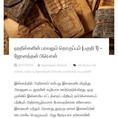
ஹதீஸ்களின் பரவலும் தொகுப்பும் (பகுதி 1) –
ஜோனத்தன் பிரௌன்
2017-04-06
ஜோனத்தன் பிரௌன்
அர்-ரிவாயா பில்
மஅனா
,
சஹீஃபா
,
ஜோனத்தன் பிரௌன்
,
வாய்மொழி மரபு
,
ஹதீஸ்
இஸ்லாத்தில் ‘அதிகாரம்’ என்பது இறைவனிடமிருந்து
அவனுடைய தூதரின் வழியாக ஊற்றெடுக்கிறது. ஒரு
முஸ்லிம் இஸ்லாமிய சட்டத்தைப் பற்றியும் நம்பிக்கையைப்
பற்றியும் அதிகாரபூர்வமாக பேசுவதற்கான உரிமையை
இறைவன் மற்றும் அவனது தூதருடனான இணைப்பின்
ஊடாகவே பெறமுடியும். அது நேரடியாக நபிகளாரின்