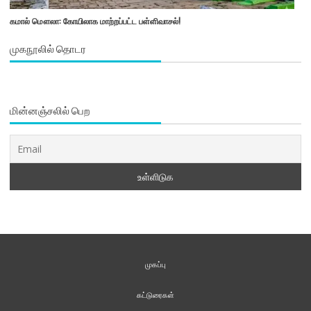
கமால் மௌலா: கோயிலாக மாற்றப்பட்ட பள்ளிவாசல்!
முகநூலில் தொடர
மின்னஞ்சலில் பெற
முகப்பு
கட்டுரைகள்