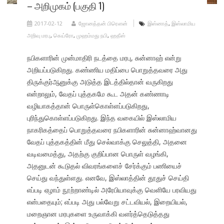
– அறிமுகம் (பகுதி 1)
2017-02-12
ஜோனத்தன் பிரௌன்
இஸ்னாத்
,
இஸ்லாமிய
அறிவு மரபு
,
கெய்ரோ
,
முஹம்மது நபி
,
ஹதீஸ்
நபிகளாரின் முன்மாதிரி நடத்தை மரபு, சுன்னாஹ் என்று
அறியப்படுகிறது. கண்ணிய மதிப்பை பொறுத்தவரை அது
திருக்குர்ஆனுக்கு அடுத்த இடத்தில்தான் வருகிறது
என்றாலும், வேதப் புத்தகமே கூட அதன் கண்ணாடி
வழியாகத்தான் பொருள்கொள்ளப்படுகிறது,
புரிந்துகொள்ளப்படுகிறது. இந்த வகையில் இஸ்லாமிய
நாகரிகத்தைப் பொறுத்தவரை நபிகளாரின் சுன்னாஹ்வானது
வேதப் புத்தகத்தின் மீது செல்வாக்கு செலுத்தி, அதனை
வடிவமைத்து, அதற்கு குறிப்பான பொருள் வழங்கி,
அதனுடன் கூடுதல் விவரங்களைச் சேர்க்கும் பணியைச்
செய்து வந்துள்ளது. எனவே, இஸ்லாத்தின் தூதுச் செய்தி
எப்படி ஏழாம் நூற்றாண்டில் அரேபியாவுக்கு வெளியே பரவியது
என்பதையும்; எப்படி அது பல்வேறு சட்டவியல், இறையியல்,
மறைஞான மரபுகளை உருவாக்கி வளர்த்தெடுத்தது