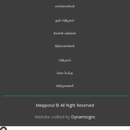
காணொளிகள்
நூல் அறிமுகம்
கேள்வி-பதில்கள்
நேர்காணல்கள்
அறிமுகம்
தொடர்புக்கு
விதிமுறைகள்
Meipporul © All Right Reserved
Website crafted by
Dynamisigns