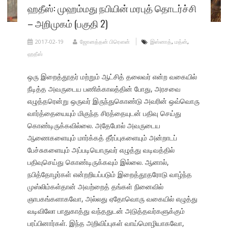
ஹதீஸ்: முஹம்மது நபியின் மரபுத் தொடர்ச்சி
– அறிமுகம் (பகுதி 2)
2017-02-19
ஜோனத்தன் பிரௌன்
இஸ்னாத்
,
மத்ன்
,
ஹதீஸ்
ஒரு இறைத்தூதர் மற்றும் ஆட்சித் தலைவர் என்ற வகையில்
நீடித்த அவருடைய பணிக்காலத்தின் போது, அரசவை
எழுத்தரென்று ஒருவர் இருந்துகொண்டு அவரின் ஒவ்வொரு
வார்த்தையையும் மிகுந்த சிரத்தையுடன் பதிவு செய்து
கொண்டிருக்கவில்லை. அதேபோல் அவருடைய
ஆணைகளையும் மார்க்கத் தீர்ப்புகளையும் அன்றாடப்
பேச்சுகளையும் அப்படியொருவர் எழுத்து வடிவத்தில்
பதிவுசெய்து கொண்டிருக்கவும் இல்லை. ஆனால்,
நபித்தோழர்கள் என்றறியப்படும் இறைத்தூதரோடு வாழ்ந்த
முஸ்லிம்கள்தான் அவற்றைத் தங்கள் நினைவில்
ஞாபகங்களாகவோ, அல்லது ஏதோவொரு வகையில் எழுத்து
வடிவிலோ பாதுகாத்து வந்ததுடன் அடுத்தவர்களுக்கும்
பரப்பினார்கள். இந்த அறிவிப்புகள் வாய்மொழியாகவோ,