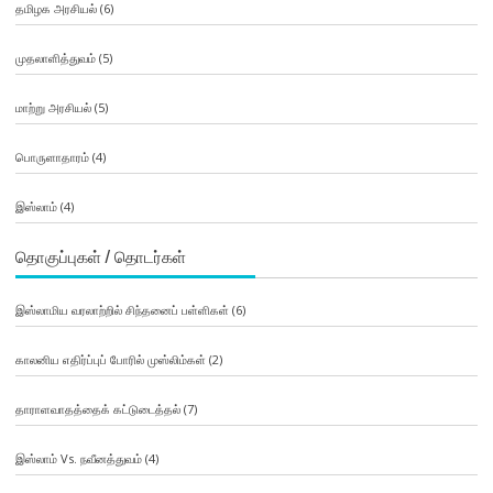
தமிழக அரசியல்
(6)
முதலாளித்துவம்
(5)
மாற்று அரசியல்
(5)
பொருளாதாரம்
(4)
இஸ்லாம்
(4)
தொகுப்புகள் / தொடர்கள்
இஸ்லாமிய வரலாற்றில் சிந்தனைப் பள்ளிகள்
(6)
காலனிய எதிர்ப்புப் போரில் முஸ்லிம்கள்
(2)
தாராளவாதத்தைக் கட்டுடைத்தல்
(7)
இஸ்லாம் Vs. நவீனத்துவம்
(4)