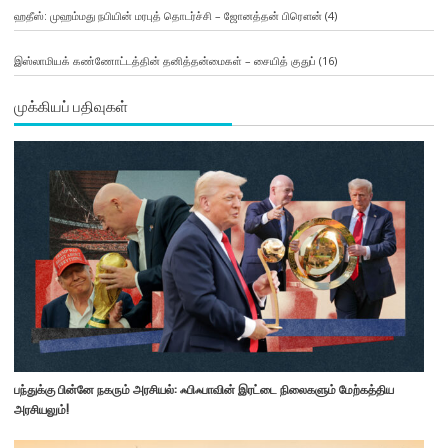
ஹதீஸ்: முஹம்மது நபியின் மரபுத் தொடர்ச்சி – ஜோனத்தன் பிரௌன்
(4)
இஸ்லாமியக் கண்ணோட்டத்தின் தனித்தன்மைகள் – சையித் குதுப்
(16)
முக்கியப் பதிவுகள்
பந்துக்கு பின்னே நகரும் அரசியல்: ஃபிஃபாவின் இரட்டை நிலைகளும் மேற்கத்திய
அரசியலும்!