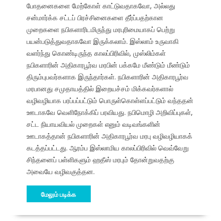
போதனைகளை மேற்கோள் காட்டுவதாகவோ, அல்லது
சன்மார்க்க சட்டப் பிரச்சினைகளை தீர்ப்பதற்கான
முறைகளை நபிகளாரிடமிருந்து மரபுரிமையாகப் பெற்று
பயன்படுத்துவதாகவோ இருக்கலாம். இஸ்லாம் உருவாகி
வளர்ந்து கொண்டிருந்த காலப்பிரிவில், முஸ்லிம்கள்
நபிகளாரின் அதிகாரபூர்வ மரபின் பக்கமே மீண்டும் மீண்டும்
திரும்புபவர்களாக இருந்தார்கள். நபிகளாரின் அதிகாரபூர்வ
மரபானது சமுதாயத்தில் இறையச்சம் மிக்கவர்களால்
வழிவழியாக பரப்பப்பட்டும் பொருள்கொள்ளப்பட்டும் வந்ததன்
ஊடாகவே வெளிநோக்கிப் பரவியது. நபிமொழி அறிவிப்புகள்,
சட்ட நியாயவியல் முறைகள் எனும் வடிவங்களின்
ஊடாகத்தான் நபிகளாரின் அதிகாரபூர்வ மரபு வழிவழியாகக்
கடத்தப்பட்டது. ஆரம்ப இஸ்லாமிய காலப்பிரிவில் வெவ்வேறு
சிந்தனைப் பள்ளிகளும் ஹதீஸ் மரபும் தோன்றுவதற்கு
அவையே வழிவகுத்தன.
மேலும் படிக்க