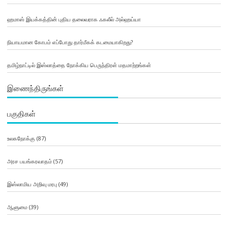
ஹமாஸ் இயக்கத்தின் புதிய தலைவராக ஃகலீல் அல்ஹய்யா
நியாயமான கோபம் எப்போது தார்மீகக் கடமையாகிறது?
தமிழ்நாட்டில் இஸ்லாத்தை நோக்கிய பெருந்திரள் மதமாற்றங்கள்
இணைந்திருங்கள்
பகுதிகள்
உலகநோக்கு
(87)
அரச பயங்கரவாதம்
(57)
இஸ்லாமிய அறிவு மரபு
(49)
ஆளுமை
(39)