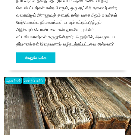
நபியவர்கள் தனது தோழர்களிடம் ஆலோசனை பெற்றே
செயல்பட்டார்கள் என்ற போதும், ஒரு ஆட்சித் தலைவர் என்ற
வகையிலும் இராணுவத் தளபதி என்ற வகையிலும் அவர்கள்
மேற்கொண்ட தீர்மானங்கள் யாவும் கட்டுப்படுத்தும்
அதிகாரம் கொண்டவை என்பதாகவே முஸ்லிம்
சட்டவியலாளர்கள் கருதுகின்றனர். அறுதியில், அவருடைய
தீர்மானங்கள் இறைவனால் வழிநடத்தப்பட்டவை அல்லவா?!
மேலும் படிக்க
தொடர்கள்
மொழிபெயர்ப்பு