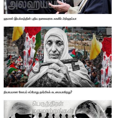
ஹமாஸ் இயக்கத்தின் புதிய தலைவராக ஃகலீல் அல்ஹய்யா
நியாயமான கோபம் எப்போது தார்மீகக் கடமையாகிறது?