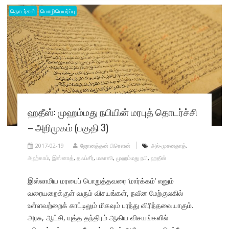
தொடர்கள்
மொழிபெயர்ப்பு
ஹதீஸ்: முஹம்மது நபியின் மரபுத் தொடர்ச்சி
– அறிமுகம் (பகுதி 3)
2017-02-19
ஜோனத்தன் பிரௌன்
அல்-முசனதாத்
,
அஹ்காம்
,
இஸ்னாத்
,
தஃப்சீர்
,
மகாஸி
,
முஹம்மது நபி
,
ஹதீஸ்
இஸ்லாமிய மரபைப் பொறுத்தவரை ‘மார்க்கம்’ எனும்
வரையறைக்குள் வரும் விசயங்கள், நவீன மேற்குலகில்
உள்ளவற்றைக் காட்டிலும் மிகவும் பரந்து விரிந்தவையாகும்.
அரசு, ஆட்சி, யுத்த தந்திரம் ஆகிய விசயங்களில்