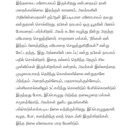
இத்தகைய மனோபாவம் இருக்கிறது என்பதையும் நான்
மறைக்கவில்லை. இதற்குக் காரணம், அவர்களின்
அறிவின்மைதான்! குர்ஆன் இப்படியான மனோபாவம் தவறு
என்றுதான் சொல்கிறது. நபிகள் நாயகம் ஒரு யூதரின் பிணம்
போவதைப் பார்க்கிறார். அவர் உடனே எழுந்து நின்று அதற்கு
மரியாதை செலுத்தினார். சாதாரண மக்கள், ‘நீங்கள் ஏன்
இந்தப் பிணத்திற்கு மரியாதை செலுத்துகிறீர்கள்?’ என்று
கேட்டதற்கு, ‘இது அல்லாவின் படைப்பு’ என்று நபிகள் நாயகம்
பதில் சொல்கிறார். இதை எல்லாம் தெரிந்த பிறகும் சில
முஸ்லிம்கள் இருக்கிறார்கள் என்றால், அவர்கள் இஸ்லாத்தை
முழுமையாகத் தெரிந்து கொள்ளவில்லை என்றுதானே
அர்த்தம். அறைக்குள்ளேயும், மதரசாவுக்குள்ளேயும்,
பள்ளிவாசல்களிலும் உட்கார்ந்து கொண்டும் பேசிக்கொண்டும்
இருந்தது போக, இப்பொழுது அடுத்த தலைமுறை மக்கள்
சமூகத்தோடு, அவர்கள் துன்ப துயரங்களில்
பங்கெடுக்கக்கூடிய நிலை வந்திருக்கிறது. இப்பொழுதுதான்
எழுத, பேச, களத்திற்கு வரத் தொடங்கி இருக்கிறார்கள்.
இந்த நிலை விரைவாக மாற வேண்டும்.