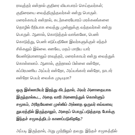
ராவுத்தர் என்றால் குதிரை வியாபாரம் செய்தவர்கள்;
குதிரையை வைத்திருந்தவர்கள் என்று பொருள்.
மரைக்காயர் என்றால், கடற்கரையோரம் மரக்கலங்களை
தொழில் ரீதியாக வைத்து முன்னுக்கு வந்தவர்கள் என்று
பொருள். ஆனால், கொடுத்தல் வாங்கலோ, பெண்
கொடுத்து, பெண் எடுப்பதிலோ இவர்களுக்குள் எந்தச்
சிக்கலும் இல்லை. எனவே, மதம் மாறிய யார்
வேண்டுமானாலும் ராவுத்தர், மரைக்காயர் என்று வைத்துக்
கொள்ளலாம். ஆனால், குற்றாலம் பிள்ளை என்றோ,
சுப்பிரமணிய அய்யர் என்றோ, அய்யங்கார் என்றோ, நாடார்
என்றோ பெயர் வைக்க முடியுமா?
ஒரு இஸ்லாமியர் இறந்து கிடந்தால், அவர் அனாதையாக
இருந்தால்கூட, அதை வாரி அணைத்துக் கொள்ளும்
சமூகம், அதேவேளை முஸ்லிம் அல்லாத ஒருவர் எவ்வளவு
துயரத்தில் இருந்தாலும், அதைப் பொருட்படுத்தாத போக்கு
இந்தச் சமூகத்திடம் காணப்படுகிறதே?
அப்படி இருந்தால், அது முற்றிலும் தவறு. இந்தச் சமூகத்தில்