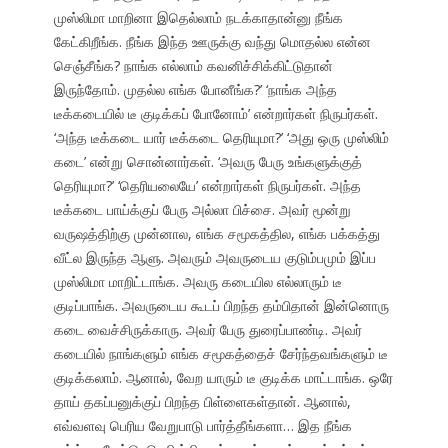
முஸ்லிமா மாறினா இதெல்லாம் நடக்காதான்னு நீங்க
கேட்கிறீங்க. நீங்க இந்த ஊருக்கு வந்து மொதல்ல என்ன
செஞ்சீங்க? நாங்க எல்லாம் கவனிச்சிக்கிட்டுதான்
இருந்தோம். முதல்ல எங்க போனீங்க?’ ‘நாங்க அந்த
டீக்கடையில் டீ குடிக்கப் போனோம்’ என்றார்கள் நிருபர்கள்.
‘அந்த டீக்கடை யார் டீக்கடை தெரியுமா?’ ‘அது ஒரு முஸ்லிம்
கடை’ என்று சொன்னார்கள். ‘அவரு பேரு உங்களுக்குத்
தெரியுமா?’ ‘தெரியலையே’ என்றார்கள் நிருபர்கள். அந்த
டீக்கடை பாய்க்குப் பேரு அல்லா பிச்சை. அவர் மூன்று
வருஷத்திற்கு முன்னால, எங்க சமூகத்தில, எங்க பக்கத்து
வீட்ல இருந்த ஆளு. அவரும் அவருடைய குடும்பமும் இப்ப
முஸ்லிமா மாறிட்டாங்க. அவரு கடையில எல்லாரும் டீ
குடிப்பாங்க. அவருடைய கூடப் பிறந்த தம்பிதான் இன்னொரு
கடை வைச்சிருக்காரு. அவர் பேரு துரைப்பாண்டி. அவர்
கடையில் நாங்களும் எங்க சமூகத்தைச் சேர்ந்தவங்களும் டீ
குடிக்கலாம். ஆனால், வேற யாரும் டீ குடிக்க மாட்டாங்க. ஒரே
தாய் தகப்பனுக்குப் பிறந்த பிள்ளைகள்தான். ஆனால்,
எவ்வளவு பெரிய வேறுபாடு பார்த்தீங்களா… இத நீங்க