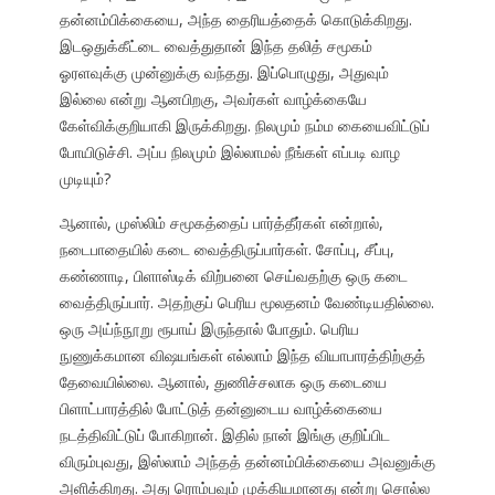
தன்னம்பிக்கையை, அந்த தைரியத்தைக் கொடுக்கிறது.
இடஒதுக்கீட்டை வைத்துதான் இந்த தலித் சமூகம்
ஓரளவுக்கு முன்னுக்கு வந்தது. இப்பொழுது, அதுவும்
இல்லை என்று ஆனபிறகு, அவர்கள் வாழ்க்கையே
கேள்விக்குறியாகி இருக்கிறது. நிலமும் நம்ம கையைவிட்டுப்
போயிடுச்சி. அப்ப நிலமும் இல்லாமல் நீங்கள் எப்படி வாழ
முடியும்?
ஆனால், முஸ்லிம் சமூகத்தைப் பார்த்தீர்கள் என்றால்,
நடைபாதையில் கடை வைத்திருப்பார்கள். சோப்பு, சீப்பு,
கண்ணாடி, பிளாஸ்டிக் விற்பனை செய்வதற்கு ஒரு கடை
வைத்திருப்பார். அதற்குப் பெரிய மூலதனம் வேண்டியதில்லை.
ஒரு அய்ந்நூறு ரூபாய் இருந்தால் போதும். பெரிய
நுணுக்கமான விஷயங்கள் எல்லாம் இந்த வியாபாரத்திற்குத்
தேவையில்லை. ஆனால், துணிச்சலாக ஒரு கடையை
பிளாட்பாரத்தில் போட்டுத் தன்னுடைய வாழ்க்கையை
நடத்திவிட்டுப் போகிறான். இதில் நான் இங்கு குறிப்பிட
விரும்புவது, இஸ்லாம் அந்தத் தன்னம்பிக்கையை அவனுக்கு
அளிக்கிறது. அது ரொம்பவும் முக்கியமானது என்று சொல்ல