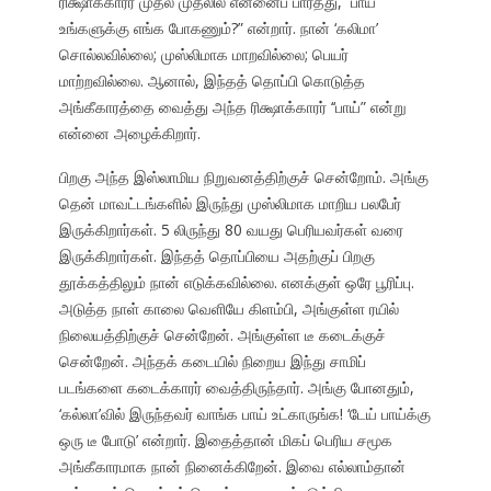
ரிக்ஷாக்காரர் முதல் முதலில் என்னைப் பார்த்து, ‘‘பாய்
உங்களுக்கு எங்க போகணும்?” என்றார். நான் ‘கலிமா’
சொல்லவில்லை; முஸ்லிமாக மாறவில்லை; பெயர்
மாற்றவில்லை. ஆனால், இந்தத் தொப்பி கொடுத்த
அங்கீகாரத்தை வைத்து அந்த ரிக்ஷாக்காரர் ‘‘பாய்” என்று
என்னை அழைக்கிறார்.
பிறகு அந்த இஸ்லாமிய நிறுவனத்திற்குச் சென்றோம். அங்கு
தென் மாவட்டங்களில் இருந்து முஸ்லிமாக மாறிய பலபேர்
இருக்கிறார்கள். 5 லிருந்து 80 வயது பெரியவர்கள் வரை
இருக்கிறார்கள். இந்தத் தொப்பியை அதற்குப் பிறகு
தூக்கத்திலும் நான் எடுக்கவில்லை. எனக்குள் ஒரே பூரிப்பு.
அடுத்த நாள் காலை வெளியே கிளம்பி, அங்குள்ள ரயில்
நிலையத்திற்குச் சென்றேன். அங்குள்ள டீ கடைக்குச்
சென்றேன். அந்தக் கடையில் நிறைய இந்து சாமிப்
படங்களை கடைக்காரர் வைத்திருந்தார். அங்கு போனதும்,
‘கல்லா’வில் இருந்தவர் வாங்க பாய் உட்காருங்க! ‘டேய் பாய்க்கு
ஒரு டீ போடு’ என்றார். இதைத்தான் மிகப் பெரிய சமூக
அங்கீகாரமாக நான் நினைக்கிறேன். இவை எல்லாம்தான்