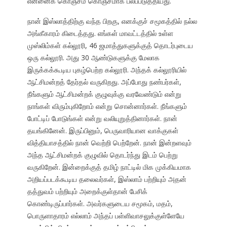
என்னைக் கொஞ்சம் கொஞ்சமாக பலப்படுத்தியது.
நான் இஸ்லாத்திற்கு வந்த பிறகு, எனக்குச் சமூகத்தில் நல்ல
அங்கீகாரம் கிடைத்தது. எங்கள் மாவட்டத்தில் உள்ள
முஸ்லிம்கள் கல்லூரி, 46 ஜமாத்துகளுக்குத் தொடர்புடைய
ஒரு கல்லூரி. அது 30 ஆண்டுகளுக்கு மேலாக
இருக்கக்கூடிய புகழ்பெற்ற கல்லூரி. அந்தக் கல்லூரியில்
ஆட்சிமன்றத் தேர்தல் வருகிறது. அப்போது நண்பர்கள்,
நீங்களும் ஆட்சிமன்றக் குழுவுக்கு வரவேண்டும் என்று
நாங்கள் விரும்புகிறோம் என்று சொன்னார்கள். நீங்களும்
போட்டிப் போடுங்கள் என்று வலியுறுத்தினார்கள். நான்
தயங்கினேன். இருப்பினும், பெருவாரியான வாக்குகள்
வித்தியாசத்தில் நான் வெற்றி பெற்றேன். நான் இன்றளவும்
அந்த ஆட்சிமன்றக் குழுவில் தொடர்ந்து இடம் பெற்று
வருகிறேன். இன்றைக்குத் தமிழ் நாட்டில் மிக முக்கியமாக
அறியப்படக்கூடிய தலைவர்கள், இஸ்லாம் பற்றியும் அதன்
தத்துவம் பற்றியும் அறைக்குள்தான் பேசிக்
கொண்டிருப்பார்கள். அவர்களுடைய சமூகம், மதம்,
பொருளாதாரம் எல்லாம் அந்தப் பள்ளிவாசலுக்குள்ளேயே