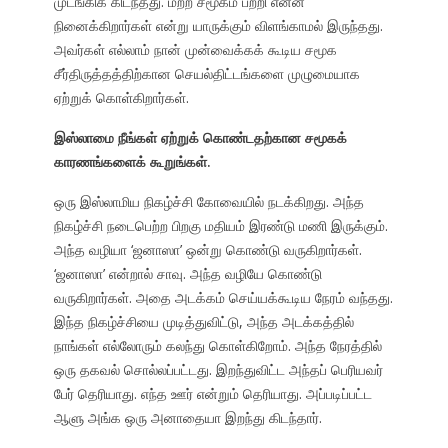
முடங்கிக் கிடந்தது. மற்ற சமூகம் பற்றி என்ன
நினைக்கிறார்கள் என்று யாருக்கும் விளங்காமல் இருந்தது.
அவர்கள் எல்லாம் நான் முன்வைக்கக் கூடிய சமூக
சீர்திருத்தத்திற்கான செயல்திட்டங்களை முழுமையாக
ஏற்றுக் கொள்கிறார்கள்.
இஸ்லாமை நீங்கள் ஏற்றுக் கொண்டதற்கான சமூகக்
காரணங்களைக் கூறுங்கள்.
ஒரு இஸ்லாமிய நிகழ்ச்சி கோவையில் நடக்கிறது. அந்த
நிகழ்ச்சி நடைபெற்ற பிறகு மதியம் இரண்டு மணி இருக்கும்.
அந்த வழியா ‘ஜனாஸா’ ஒன்று கொண்டு வருகிறார்கள்.
‘ஜனாஸா’ என்றால் சாவு. அந்த வழியே கொண்டு
வருகிறார்கள். அதை அடக்கம் செய்யக்கூடிய நேரம் வந்தது.
இந்த நிகழ்ச்சியை முடித்துவிட்டு, அந்த அடக்கத்தில்
நாங்கள் எல்லோரும் கலந்து கொள்கிறோம். அந்த நேரத்தில்
ஒரு தகவல் சொல்லப்பட்டது. இறந்துவிட்ட அந்தப் பெரியவர்
பேர் தெரியாது. எந்த ஊர் என்றும் தெரியாது. அப்படிப்பட்ட
ஆளு அங்க ஒரு அனாதையா இறந்து கிடந்தார்.