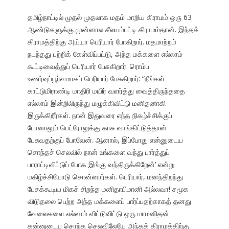
தமிழ்நாட்டில் முதல் முதலாக மதம் மாறிய கிராமம் ஒரு 63
ஆண்டுகளுக்கு முன்னால சீலயம்பட்டி கிராமம்தான். இந்தக்
கிராமத்திற்கு அய்யா பெரியார் போகிறார். மதமாற்றம்
நடந்தது பற்றிக் கேள்விப்பட்டு, அந்த மக்களை எல்லாம்
கூட்டிவைத்துப் பெரியார் பேசுகிறார். ரொம்ப
உணர்வுப்பூர்வமாகப் பெரியார் பேசுகிறார்: “நீங்கள்
காட்டுமிராண்டி மாதிரி மயிர் வளர்த்து வைத்திருந்ததை
எல்லாம் இன்றிலிருந்து மழுக்கிவிட்டு மனிதனாகி
இருக்கிறீர்கள். நான் இதுவரை எந்த நிகழ்ச்சிக்குப்
போனாலும் பெட்ரோலுக்கு காசு வாங்கிட்டுத்தான்
பேசுவதற்குப் போவேன். ஆனால், இப்போது என்னுடைய
சொந்தச் செலவில் நான் உங்களை வந்து பார்த்துப்
பாராட்டிவிட்டுப் போக இங்கு வந்திருக்கிறேன்’ என்று
மகிழ்ச்சியோடு சொன்னார்கள். பெரியார், மனந்திறந்து
பேசக்கூடிய மிகச் சிறந்த மனிதாபிமானி அல்லவா! சமூக
விடுதலை பெற்ற அந்த மக்களைப் பார்ப்பதற்காகத் தனது
வேலைகளை எல்லாம் விட்டுவிட்டு ஒரு மாமனிதன்
தன்னுடைய சொந்த செலவிலேயே அந்தக் கிராமத்திற்கு