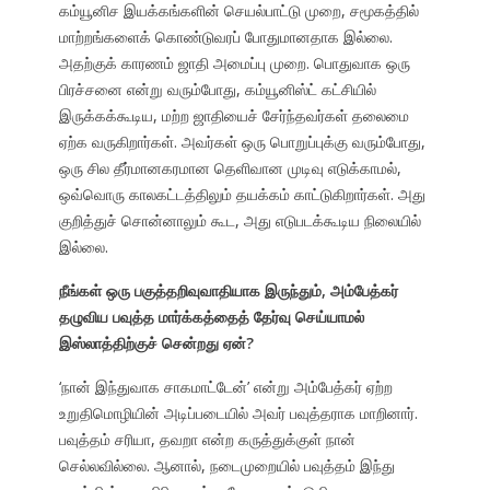
கம்யூனிச இயக்கங்களின் செயல்பாட்டு முறை, சமூகத்தில்
மாற்றங்களைக் கொண்டுவரப் போதுமானதாக இல்லை.
அதற்குக் காரணம் ஜாதி அமைப்பு முறை. பொதுவாக ஒரு
பிரச்சனை என்று வரும்போது, கம்யூனிஸ்ட் கட்சியில்
இருக்கக்கூடிய, மற்ற ஜாதியைச் சேர்ந்தவர்கள் தலைமை
ஏற்க வருகிறார்கள். அவர்கள் ஒரு பொறுப்புக்கு வரும்போது,
ஒரு சில தீர்மானகரமான தெளிவான முடிவு எடுக்காமல்,
ஒவ்வொரு காலகட்டத்திலும் தயக்கம் காட்டுகிறார்கள். அது
குறித்துச் சொன்னாலும் கூட, அது எடுபடக்கூடிய நிலையில்
இல்லை.
நீங்கள் ஒரு பகுத்தறிவுவாதியாக இருந்தும், அம்பேத்கர்
தழுவிய பவுத்த மார்க்கத்தைத் தேர்வு செய்யாமல்
இஸ்லாத்திற்குச் சென்றது ஏன்?
‘நான் இந்துவாக சாகமாட்டேன்’ என்று அம்பேத்கர் ஏற்ற
உறுதிமொழியின் அடிப்படையில் அவர் பவுத்தராக மாறினார்.
பவுத்தம் சரியா, தவறா என்ற கருத்துக்குள் நான்
செல்லவில்லை. ஆனால், நடைமுறையில் பவுத்தம் இந்து