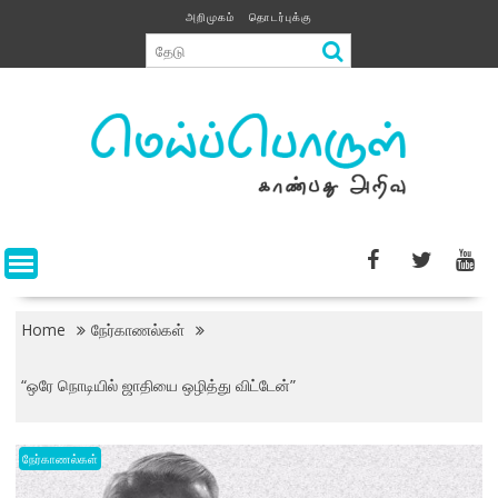
Skip
அறிமுகம்
தொடர்புக்கு
to
content
Home
நேர்காணல்கள்
“ஒரே நொடியில் ஜாதியை ஒழித்து விட்டேன்”
நேர்காணல்கள்