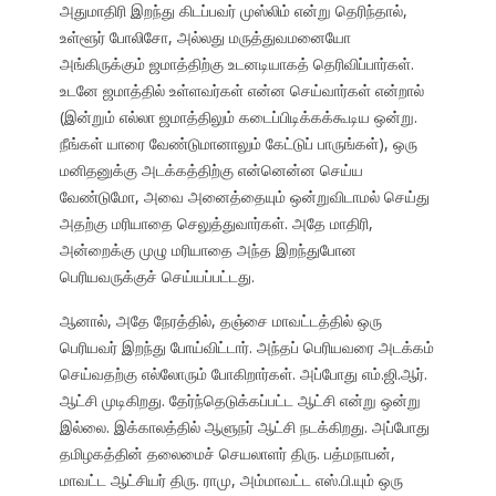
அதுமாதிரி இறந்து கிடப்பவர் முஸ்லிம் என்று தெரிந்தால்,
உள்ளூர் போலிசோ, அல்லது மருத்துவமனையோ
அங்கிருக்கும் ஜமாத்திற்கு உடனடியாகத் தெரிவிப்பார்கள்.
உடனே ஜமாத்தில் உள்ளவர்கள் என்ன செய்வார்கள் என்றால்
(இன்றும் எல்லா ஜமாத்திலும் கடைப்பிடிக்கக்கூடிய ஒன்று.
நீங்கள் யாரை வேண்டுமானாலும் கேட்டுப் பாருங்கள்), ஒரு
மனிதனுக்கு அடக்கத்திற்கு என்னென்ன செய்ய
வேண்டுமோ, அவை அனைத்தையும் ஒன்றுவிடாமல் செய்து
அதற்கு மரியாதை செலுத்துவார்கள். அதே மாதிரி,
அன்றைக்கு முழு மரியாதை அந்த இறந்துபோன
பெரியவருக்குச் செய்யப்பட்டது.
ஆனால், அதே நேரத்தில், தஞ்சை மாவட்டத்தில் ஒரு
பெரியவர் இறந்து போய்விட்டார். அந்தப் பெரியவரை அடக்கம்
செய்வதற்கு எல்லோரும் போகிறார்கள். அப்போது எம்.ஜி.ஆர்.
ஆட்சி முடிகிறது. தேர்ந்தெடுக்கப்பட்ட ஆட்சி என்று ஒன்று
இல்லை. இக்காலத்தில் ஆளுநர் ஆட்சி நடக்கிறது. அப்போது
தமிழகத்தின் தலைமைச் செயலாளர் திரு. பத்மநாபன்,
மாவட்ட ஆட்சியர் திரு. ராமு, அம்மாவட்ட எஸ்.பி.யும் ஒரு