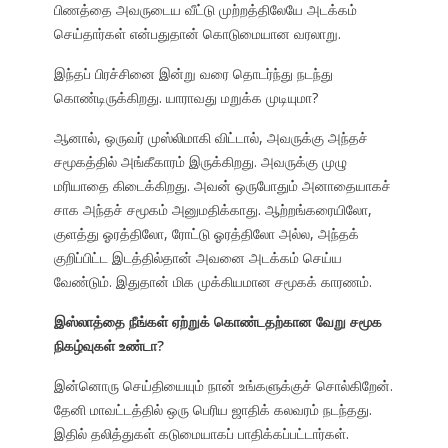
பிணத்தை அவருடைய வீட்டு முற்றத்திலேயே அடக்கம்
செய்தார்கள் என்பதுதான் கொடுமையான வரலாறு.
இந்தப் பிரச்சினை இன்று வரை தொடர்ந்து நடந்து
கொண்டிருக்கிறது. யாராவது மறுக்க முடியுமா?
ஆனால், ஒருவர் முஸ்லிமாகி விட்டால், அவருக்கு அந்தச்
சமூகத்தில் அங்கீகாரம் இருக்கிறது. அவருக்கு முழு
மரியாதை கிடைக்கிறது. அவன் ஒருபோதும் அனாதையாகச்
சாக அந்தச் சமூகம் அனுமதிக்காது. ஆற்றங்கரையிலோ,
குளத்து ஓரத்திலோ, ரோட்டு ஓரத்திலோ அல்ல, அந்தக்
குறிப்பிட்ட இடத்தில்தான் அவனை அடக்கம் செய்ய
வேண்டும். இதுதான் மிக முக்கியமான சமூகக் காரணம்.
இஸ்லாத்தை நீங்கள் ஏற்றுக் கொண்டதற்கான வேறு சமூக
நிகழ்வுகள் உண்டா?
இன்னொரு செய்தியையும் நான் உங்களுக்குச் சொல்கிறேன்.
தேனி மாவட்டத்தில் ஒரு பெரிய ஜாதிக் கலவரம் நடந்தது.
இதில் தலித்துகள் கடுமையாகப் பாதிக்கப்பட்டார்கள்.