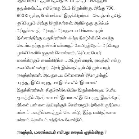
தேனீ மாவட்டத்தில் தேவதானப்பட்டிக்குப் பக்கத்தில்
துலுக்கன்பட்டி என்றொரு இடம் இருக்கிறது. இங்கு 700,
800 பேருக்கு மேல் மக்கள் இருக்கிறார்கள். கொஞ்சம் தலித்
குடும்பமும் அங்கு இருந்தார்கள். அதில் ஒரு குடும்பம்
அப்துல் காதர். அவரும் அவருடைய பிள்ளைகளும்
இஸ்லாத்திற்கு வருகிறார்கள். அந்த நிகழ்ச்சியில் கலந்து
கொள்வதற்கு நாங்கள் எல்லாரும் போயிருந்தோம். அப்போது
முஸ்லிம்களில் ஒருவர் சொன்னார், ‘அய்யா பெயர்
வைக்கிறதும் வைக்கிறீங்க… அப்துல் காதர், ராவுத்தர் என்று
வைங்கோ’ என்றார். அவர் இன்றைக்கும் அப்துல் காதர்
ராவுத்தர்தான். அவருடைய பிள்ளைகள் ‘இமாமு’க்குப்
படித்து, இப்பொழுது பல இடங்களில் ‘இமாமாக’
இருக்கிறார்கள். திருநெல்வேலியில இருக்கக்கூடிய பெரிய
ஜமாத்தில் அவர் பையன் ‘இமாமாக’ இப்பொழுது இருக்கிறார்.
நீங்கள் யார் கள ஆய்வுக்குச் சென்றாலும், இந்தக் குறிப்பை
எல்லாம் மனதில் வைத்துக் கொண்டு, இந்த மனிதர்களை
எல்லாம் அவசியம் சந்திக்க வேண்டும்.
ராவுத்தர், மரைக்காயர் என்பது எதைக் குறிக்கிறது?