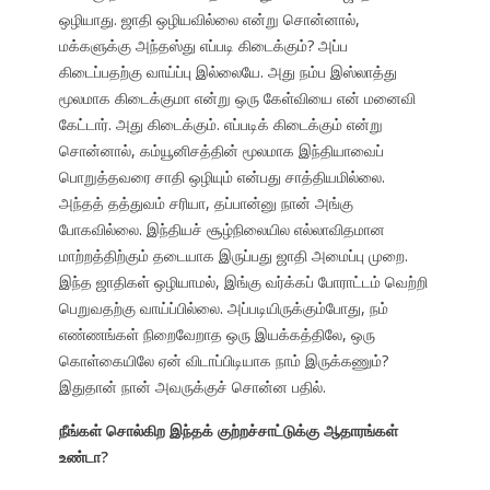
ஒழியாது. ஜாதி ஒழியவில்லை என்று சொன்னால்,
மக்களுக்கு அந்தஸ்து எப்படி கிடைக்கும்? அப்ப
கிடைப்பதற்கு வாய்ப்பு இல்லையே. அது நம்ப இஸ்லாத்து
மூலமாக கிடைக்குமா என்று ஒரு கேள்வியை என் மனைவி
கேட்டார். அது கிடைக்கும். எப்படிக் கிடைக்கும் என்று
சொன்னால், கம்யூனிசத்தின் மூலமாக இந்தியாவைப்
பொறுத்தவரை சாதி ஒழியும் என்பது சாத்தியமில்லை.
அந்தத் தத்துவம் சரியா, தப்பான்னு நான் அங்கு
போகவில்லை. இந்தியச் சூழ்நிலையில எல்லாவிதமான
மாற்றத்திற்கும் தடையாக இருப்பது ஜாதி அமைப்பு முறை.
இந்த ஜாதிகள் ஒழியாமல், இங்கு வர்க்கப் போராட்டம் வெற்றி
பெறுவதற்கு வாய்ப்பில்லை. அப்படியிருக்கும்போது, நம்
எண்ணங்கள் நிறைவேறாத ஒரு இயக்கத்திலே, ஒரு
கொள்கையிலே ஏன் விடாப்பிடியாக நாம் இருக்கணும்?
இதுதான் நான் அவருக்குச் சொன்ன பதில்.
நீங்கள் சொல்கிற இந்தக் குற்றச்சாட்டுக்கு ஆதாரங்கள்
உண்டா?