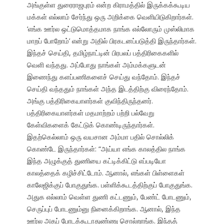
அங்குள்ள துரைராஜபுரம் என்ற கிராமத்தில் இருக்கக்கூடிய
மக்கள் எல்லாம் சேர்ந்து ஒரு அறிக்கை வெளியிடுகிறார்கள்.
‘எங்க ஊர்ல ஒட்டுமொத்தமாக நாங்க எல்லோரும் முஸ்லிமாக
மாறப் போறோம்’ என்று அதில் பிரகடனப்படுத்தி இருந்தார்கள்.
இந்தச் செய்தி, தமிழ்நாட்டின் பிரபலப் பத்திரிகைகளில்
வெளி வந்தது. அப்போது நாங்கள் அம்மக்களுடன்
இணைந்து களப்பணிகளைச் செய்து வந்தோம். இந்தச்
செய்தி வந்ததும் நாங்கள் அந்த இடத்திற்கு விரைந்தோம்.
அங்கு பத்திரிகையாளர்கள் குவிந்திருந்தனர்.
பத்திரிகையாளர்கள் மதமாற்றம் பற்றி பல்வேறு
கேள்விகளைக் கேட்டுக் கொண்டிருந்தார்கள்.
இதற்கெல்லாம் ஒரு வயசான அம்மா பதில் சொல்லிக்
கொண்டே இருந்தார்கள்: “அய்யா எங்க காலத்தில நாங்க
இந்த அழுக்குத் துணியை கட்டிக்கிட்டு எப்படியோ
காலத்தைக் கழிச்சிட்டோம். ஆனால், எங்கள் பிள்ளைகள்
காலேஜிக்குப் போகுதுங்க. பள்ளிக்கூடத்திற்குப் போகுதுங்க.
அதுக எல்லாம் வெள்ள துணி கட்டணும், பேண்ட் போடணும்,
செருப்புப் போடணும்னு நினைக்கிறாங்க. ஆனால், இந்த
ஊர்ல அதப் போடக்கூடாதுண்ணு சொல்றாங்க. இந்தத்