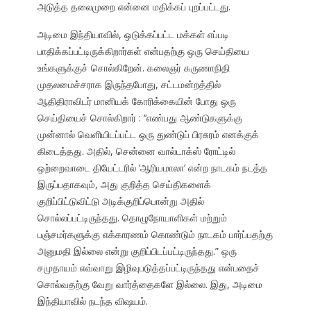
அடுத்த தலைமுறை என்னை மதிக்கப் புறப்பட்டது.
அடிமை இந்தியாவில், ஒடுக்கப்பட்ட மக்கள் எப்படி
பாதிக்கப்பட்டிருக்கிறார்கள் என்பதற்கு ஒரு செய்தியை
உங்களுக்குச் சொல்கிறேன். கலைஞர் கருணாநிதி
முதலமைச்சராக இருந்தபோது, சட்டமன்றத்தில்
ஆதிதிராவிடர் மானியக் கோரிக்கையின் போது ஒரு
செய்தியைச் சொல்கிறார் : ‘‘எண்பது ஆண்டுகளுக்கு
முன்னால் வெளியிடப்பட்ட ஒரு துண்டுப் பிரசுரம் எனக்குக்
கிடைத்தது. அதில், சென்னை வால்டாக்ஸ் ரோட்டில்
ஒற்றைவாடை தியேட்டரில் ‘ஆரியமாலா’ என்ற நாடகம் நடத்த
இருப்பதாகவும், அது குறித்த செய்திகளைக்
குறிப்பிட்டுவிட்டு அடிக்குறிப்பொன்று அதில்
சொல்லப்பட்டிருந்தது. தொழுநோயாளிகள் மற்றும்
பஞ்சமர்களுக்கு எக்காரணம் கொண்டும் நாடகம் பார்ப்பதற்கு
அனுமதி இல்லை என்று குறிப்பிடப்பட்டிருந்தது.” ஒரு
சமுதாயம் எவ்வாறு இழிவுபடுத்தப்பட்டிருந்தது என்பதைச்
சொல்வதற்கு வேறு வார்த்தைகளே இல்லை. இது, அடிமை
இந்தியாவில் நடந்த விஷயம்.