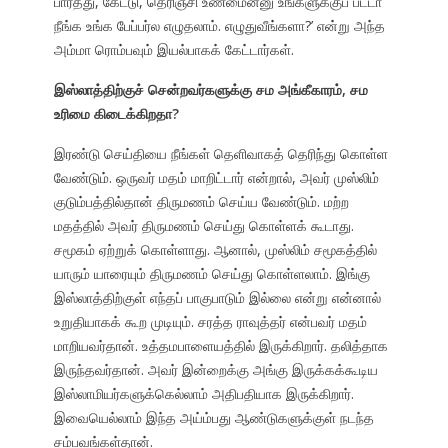
பார்த்து, கேட்டு, தெரிஞ்சி உண்மைன்னு உங்களுக்குப் பட்டா
நீங்க உங்க பேப்பர்ல எழுதலாம். எழுதுவீங்களா?’ என்று அந்த
அம்மா ரொம்பவும் இயல்பாகக் கேட்டார்கள்.
இஸ்லாத்திற்குச் சென்றவர்களுக்கு சம அங்கீகாரம், சம
உரிமை கிடைக்கிறதா?
இரண்டு செய்தியை நீங்கள் தெளிவாகத் தெரிந்து கொள்ள
வேண்டும். ஒருவர் மதம் மாறிட்டார் என்றால், அவர் முஸ்லிம்
குடும்பத்தில்தான் திருமணம் செய்ய வேண்டும். மற்ற
மதத்தில் அவர் திருமணம் செய்து கொள்ளக் கூடாது.
சமூகம் ஏற்றுக் கொள்ளாது. ஆனால், முஸ்லிம் சமூகத்தில்
யாரும் யாரையும் திருமணம் செய்து கொள்ளலாம். இங்கு
இஸ்லாத்திற்குள் எந்தப் பாகுபாடும் இல்லை என்று என்னால்
உறுதியாகக் கூற முடியும். சரத்த ராவுத்தர் என்பவர் மதம்
மாறியவர்தான். உத்தமபாளையத்தில் இருக்கிறார். தலித்தாக
இருந்தவர்தான். அவர் இன்றைக்கு அங்கு இருக்கக்கூடிய
இஸ்லாமியர்களுக்கெல்லாம் அதிபதியாக இருக்கிறார்.
இவையெல்லாம் இந்த அய்ம்பது ஆண்டுகளுக்குள் நடந்த
சம்பவங்கள்தான்.