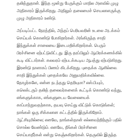
தலித்துதான். இந்த மூன்று பேருக்கும் மாநில அளவில் முழு
அதிகாரம் இருக்கிறது. அதிலும் தலைமைச் செயலாளருக்கு
முழு அதிகாரம் உண்டு.
அப்படிப்பட்ட நேரத்தில், அந்தப் பெரியவரின் உடலை அடக்கம்
செய்யக் கொண்டு போகிறார்கள். அங்கிருந்த சாதி
இந்துக்கள் சாலையை இடைமறிக்கிறார்கள். பெரும்
பிரச்சினை ஏற்பட்டுவிட்டது. இரு தரப்பிலும் ஆயிரக்கணக்கில்
கூடி விட்டார்கள். கலவரம் ஏற்படக்கூடிய ஆபத்து ஏற்படுகிறது.
இரண்டு நாளாகப் பிணம் கிடக்கிறது. புதைக்க ஆளில்லை.
சாதி இந்துக்கள் புதைக்கவே அனுமதிக்கவில்லை.
தோழர்களே, என்ன நடந்தது தெரியுமா? எஸ்.பி.யும்,
கலெக்டரும் தலித் தலைவர்களைக் கூட்டிக் கொண்டு வந்து,
எங்களுக்காக, எங்களுடைய வேலையைக்
காப்பாற்றுவதற்காக, தயவு செய்து விட்டுக் கொடுங்கள்;
நாங்கள் ஒரு சிக்கலான கட்டத்தில் இருக்கிறோம்.
ஆட்சியுமில்லை; எனவே, நாங்கள்தான் எல்லாவற்றிற்கும் பதில்
சொல்ல வேண்டும். எனவே, நீங்கள் பிரச்சினை
செய்யாதீர்கள் என்று கெஞ்சுகிறார்கள். தெருவில் இருந்த