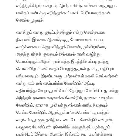
வந்திருக்கிறார் என்றால், ஆயிரம் விமர்சனங்கள் வந்தாலும்,
மனிதப் பண்புக்கு எடுத்துக்காட்டாகப் பெரியாரைத்தான்
சொல்ல முடியும்.
எனக்கும் எனது குடும்பத்திற்கும் என்று சொந்தமாக
நிலபுலன் இல்லை. ஆனால், ஒரு கோடீஸ்வரன் எப்படி
வாழ்க்கையை அனுபவித்துக் கொண்டிருக்கிறானோ,
அதற்கு எந்தக் குறையும் இல்லாமல் நான் வாழ்ந்து
கொண்டிருக்கிறேன். நாம் வந்த இடத்தில் எப்படி நடந்து
கொள்கிறோம் என்பதைப் பொறுத்துதான் நமக்கு மதிப்பும்
மரியாதையும். இரண்டாவது, மற்றவர்கள் உதவி செய்வார்கள்
என்று நாம் ஏன் எதிர்பார்க்க வேண்டும்? அப்படி
எதிர்பார்த்தாலே நமது லட்சியம் தோற்றுப் போய்விட்டது என்று
அர்த்தம். நானாக உருவாக்க வேண்டும், நானாக உழைக்க
வேண்டும், நானாக முன்வந்து எல்லாக் காரியத்தையும்
செய்ய வேண்டும். அதுக்குள்ள ‘லைசென்ச’ மதமாற்றம்
வழங்கியது. ஒரு தலித் டீ கடை போட வேண்டும் என்றால்,
பலமுறை யோசிப்பார். ஏனெனில், அவருக்குப் பழக்கமும்
பயிற்சியும் இல்லை. ஆனால், இஸ்லாம் சுய முயற்சிக்கான