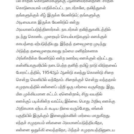
பல சாதிக் கொடுமைகளுக்கு ஆளானவர்கள்தான். சாதிக்
கொடுமையால் பாதிக்கப்பட்ட நாடார்களே, தலித்துகள்
தங்களுக்குக் கீழ் இருக்க வேண்டும்; தங்களுக்கு
அடிமையாக இருக்க வேண்டும் என்று
அவமானப்படுத்தினார்கள். நாடார்கள் தலித்துகளிடத்தில்
நடந்து கொண்ட முறையும் செயல்பாடுகளும் எனக்குள்
காயத்தை ஏற்படுத்தியது. இந்தத் தலைமுறை முடிந்து
அடுத்த தலைமுறையாவது நம்மை மனிதர்களாக
அங்கீகரிக்க வேண்டும் என்ற உணர்வு எனக்குள் ஏற்பட்டது.
கன்னியாகுமரியில் நடைபெற்ற தனித் தமிழ் நாடு விடுதலைப்
போராட்டத்தில், 1954ஆம் ஆண்டு கலந்து கொண்டு சிறை
சென்று வெளியில் வந்தோம். சிறைக்குச் சென்று வந்ததால்
சமுதாயத்தில் என்னைப் பற்றி ஒரு பார்வை வருகிறது. இது,
மிக முக்கியமான கட்டம். ஏனென்றால், சிறு வயதில்
எனக்குப் படிக்கின்ற வாய்ப்பு இல்லை. பொது அறிவு எனக்கு
அதிகமாக ஏற்படக் கூடிய நிலை வரும்போது, எங்கள்
பகுதியில் இருக்கும் இளைஞர்களின் பார்வை மாறுகிறது.
எந்தச் சமுதாயம் எங்களை அவமானப்படுத்தியதோ,
என்னை ஒதுக்கி வைத்ததோ, அந்தச் சமுதாயத்தினுடைய