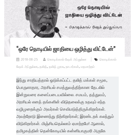
“ஒரே நொடியில் ஜாதியை ஒழித்து விட்டேன்”
2018-08-25
கொடிக்கால் ஷேக் அப்துல்லா
கொடிக்கால்
ஷேக் அப்துல்லா
,
தலித்
,
தலித் முரசு
,
நாடார்கள்
,
மதமாற்றம்
இந்து சாதியத்தால் ஒடுக்கப்பட்ட தலித் மக்கள் சமூக,
பொருளாதார, அரசியல் சமத்துவத்திற்கான தேடலில்
இன்றுவரை களைப்படையவில்லை. சமயம், தத்துவம்,
அரசியல் எனத் தங்களின் விடுதலைக்கு உதவும் எந்த
வழிமுறைக்கும் அவர்கள் செவிமடுத்திருக்கிறார்கள்.
அவற்றோடு இணைந்து நிற்கிறார்கள்; இரண்டறக் கலந்தும்
விடுகிறார்கள். மிஞ்சியதெல்லாம் ஏமாற்றமே! ஆனால்,
தமிழகத்தின் தென்கோடியில் கன்னியாகுமரி அருகே