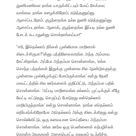
துணிமணிகள நாங்க யாருக்கிட்டயும் போய் கேக்கல;
வாங்கல. நாங்க உழைக்கிறோம்; உடுத்தணும்னு
ஆசைப்படறோம். குழந்தைங்க நல்ல துணி உடுத்தணும்னு
ஆசைப்படறாங்க. ஆனால், குழந்தைங்க இப்படி நல்ல துணி
போடக் கூடாதுன்னு சொல்றாங்கய்யா!”
“சரி, இதெல்லாம் நீங்கள் முஸ்லிமாக மாறினால்
கிடைச்சிருமா?”ன்னு பத்திரிகைகாரங்க அந்த அம்மாவ
கேட்கிறாங்க. அப்போ அந்தம்மா சொன்னாங்க, ‘எங்க
சொந்த பந்தங்கள் இதுக்கு முன்னால சில ஆண்டுகளுக்கு
முன்னால முஸ்லிமுக்குப் போயிருக்காங்க’ என்று தேனீ
மாவட்டத்தில் சில ஊர்களைக் குறிப்பிட்டு, அந்தம்மா பதில்
சொன்னாங்க. ‘அப்படி மாறினவங்க எல்லாம், முட்டிக்குக் கீழே
வேட்டி கட்டுறது, செருப்புப் போடுறது என்றெல்லாம்
மாறியிருந்தாங்க’ என்று சொன்னாங்க. நாங்க எதெல்லாம்
எதிர்பார்க்கிறோமோ அதெல்லாம் அங்கு கிடைக்கிறது என்று
சொல்லிவிட்டு, ஒரு சுவையான செய்தியை அந்தம்மா
சொன்னாங்க. ‘எங்க ஊர்ல ஒரு பெண்ணைக் கற்பழிச்சுக்
கொன்ற பிறகுதான் அதையொட்டி கலவரம் நடந்திச்சு.