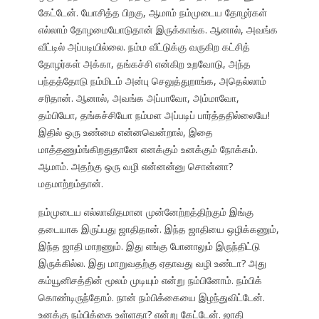
கேட்டேன். யோசித்த பிறகு, ஆமாம் நம்முடைய தோழர்கள்
எல்லாம் தோழமையோடுதான் இருக்காங்க. ஆனால், அவங்க
வீட்டில் அப்படியில்லை. நம்ம வீட்டுக்கு வருகிற கட்சித்
தோழர்கள் அக்கா, தங்கச்சி என்கிற உறவோடு, அந்த
பந்தத்தோடு நம்மிடம் அன்பு செலுத்துறாங்க, அதெல்லாம்
சரிதான். ஆனால், அவங்க அப்பாவோ, அம்மாவோ,
தம்பியோ, தங்கச்சியோ நம்மள அப்படிப் பார்த்ததில்லையே!
இதில் ஒரு உண்மை என்னவென்றால், இதை
மாத்தணும்ங்கிறதுதானே எனக்கும் உனக்கும் நோக்கம்.
ஆமாம். அதற்கு ஒரு வழி என்னன்னு சொன்னா?
மதமாற்றம்தான்.
நம்முடைய எல்லாவிதமான முன்னேற்றத்திற்கும் இங்கு
தடையாக இருப்பது ஜாதிதான். இந்த ஜாதியை ஒழிக்கணும்,
இந்த ஜாதி மாறணும். இது எங்கு போனாலும் இருந்திட்டு
இருக்கில்ல. இது மாறுவதற்கு ஏதாவது வழி உண்டா? அது
கம்யூனிசத்தின் மூலம் முடியும் என்று நம்பினோம். நம்பிக்
கொண்டிருந்தோம். நான் நம்பிக்கையை இழந்துவிட்டேன்.
உனக்கு நம்பிக்கை உள்ளதா? என்று கேட்டேன். ஜாதி