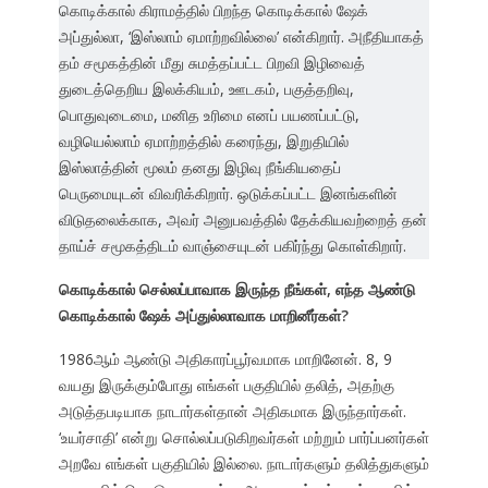
கொடிக்கால் கிராமத்தில் பிறந்த கொடிக்கால் ஷேக்
அப்துல்லா, ‘இஸ்லாம் ஏமாற்றவில்லை’ என்கிறார். அநீதியாகத்
தம் சமூகத்தின் மீது சுமத்தப்பட்ட பிறவி இழிவைத்
துடைத்தெறிய இலக்கியம், ஊடகம், பகுத்தறிவு,
பொதுவுடைமை, மனித உரிமை எனப் பயணப்பட்டு,
வழியெல்லாம் ஏமாற்றத்தில் கரைந்து, இறுதியில்
இஸ்லாத்தின் மூலம் தனது இழிவு நீங்கியதைப்
பெருமையுடன் விவரிக்கிறார். ஒடுக்கப்பட்ட இனங்களின்
விடுதலைக்காக, அவர் அனுபவத்தில் தேக்கியவற்றைத் தன்
தாய்ச் சமூகத்திடம் வாஞ்சையுடன் பகிர்ந்து கொள்கிறார்.
கொடிக்கால் செல்லப்பாவாக இருந்த நீங்கள், எந்த ஆண்டு
கொடிக்கால் ஷேக் அப்துல்லாவாக மாறினீர்கள்?
1986ஆம் ஆண்டு அதிகாரப்பூர்வமாக மாறினேன். 8, 9
வயது இருக்கும்போது எங்கள் பகுதியில் தலித், அதற்கு
அடுத்தபடியாக நாடார்கள்தான் அதிகமாக இருந்தார்கள்.
‘உயர்சாதி’ என்று சொல்லப்படுகிறவர்கள் மற்றும் பார்ப்பனர்கள்
அறவே எங்கள் பகுதியில் இல்லை. நாடார்களும் தலித்துகளும்