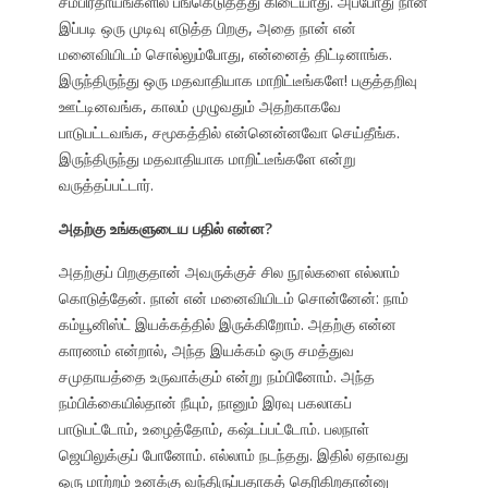
சம்பிரதாயங்களில் பங்கெடுத்தது கிடையாது. அப்போது நான்
இப்படி ஒரு முடிவு எடுத்த பிறகு, அதை நான் என்
மனைவியிடம் சொல்லும்போது, என்னைத் திட்டினாங்க.
இருந்திருந்து ஒரு மதவாதியாக மாறிட்டீங்களே! பகுத்தறிவு
ஊட்டினவங்க, காலம் முழுவதும் அதற்காகவே
பாடுபட்டவங்க, சமூகத்தில் என்னென்னவோ செய்தீங்க.
இருந்திருந்து மதவாதியாக மாறிட்டீங்களே என்று
வருத்தப்பட்டார்.
அதற்கு உங்களுடைய பதில் என்ன?
அதற்குப் பிறகுதான் அவருக்குச் சில நூல்களை எல்லாம்
கொடுத்தேன். நான் என் மனைவியிடம் சொன்னேன்: நாம்
கம்யூனிஸ்ட் இயக்கத்தில் இருக்கிறோம். அதற்கு என்ன
காரணம் என்றால், அந்த இயக்கம் ஒரு சமத்துவ
சமுதாயத்தை உருவாக்கும் என்று நம்பினோம். அந்த
நம்பிக்கையில்தான் நீயும், நானும் இரவு பகலாகப்
பாடுபட்டோம், உழைத்தோம், கஷ்டப்பட்டோம். பலநாள்
ஜெயிலுக்குப் போனோம். எல்லாம் நடந்தது. இதில் ஏதாவது
ஒரு மாற்றம் உனக்கு வந்திருப்பதாகத் தெரிகிறதான்னு