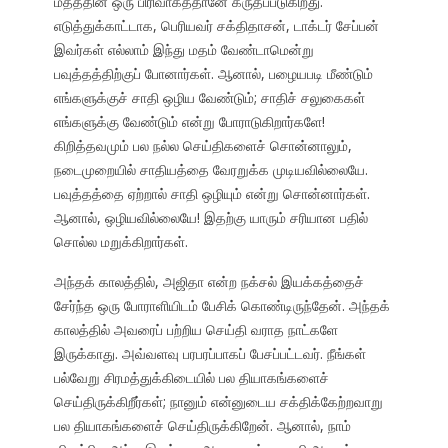
மதத்தின் ஒரு பிரிவாகத்தானே கருதப்படுகிறது.
எடுத்துக்காட்டாக, பெரியவர் சக்திதாசன், டாக்டர் சேப்பன்
இவர்கள் எல்லாம் இந்து மதம் வேண்டாமென்று
பவுத்தத்திற்குப் போனார்கள். ஆனால், பழையபடி மீண்டும்
எங்களுக்குச் சாதி ஒழிய வேண்டும்; சாதிச் சலுகைகள்
எங்களுக்கு வேண்டும் என்று போராடுகிறார்களே!
கிறித்தவமும் பல நல்ல செய்திகளைச் சொன்னாலும்,
நடைமுறையில் சாதியத்தை வேரறுக்க முடியவில்லையே.
பவுத்தத்தை ஏற்றால் சாதி ஒழியும் என்று சொன்னார்கள்.
ஆனால், ஒழியவில்லையே! இதற்கு யாரும் சரியான பதில்
சொல்ல மறுக்கிறார்கள்.
அந்தக் காலத்தில், அஜிதா என்ற நக்சல் இயக்கத்தைச்
சேர்ந்த ஒரு போராளியிடம் பேசிக் கொண்டிருந்தேன். அந்தக்
காலத்தில் அவரைப் பற்றிய செய்தி வராத நாட்களே
இருக்காது. அவ்வளவு பரபரப்பாகப் பேசப்பட்டவர். நீங்கள்
பல்வேறு சிரமத்துக்கிடையில் பல தியாகங்களைச்
செய்திருக்கிறீர்கள்; நானும் என்னுடைய சக்திக்கேற்றவாறு
பல தியாகங்களைச் செய்திருக்கிறேன். ஆனால், நாம்