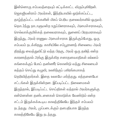
இன்னொரு சம்பவத்தையும் சுட்டிக்காட்ட விரும்புகிறேன்.
ஜெகஜீவன்ராம் அவர்கள், இந்தியாவில் ஒடுக்கப்பட்ட,
தாழ்த்தப்பட்ட மக்களின் மிகப் பெரிய தலைவர்களில் ஒருவர்.
தொடர்ந்து நாடாளுமன்ற உறுப்பினராகவும், அமைச்சராகவும்,
செல்வாக்குமிக்கத் தலைவராகவும், துணைப் பிரதமராகவும்
இருந்து, அவர் ராணுவ அமைச்சராக இருக்கும்போது, ஒரு
சம்பவம் நடக்கிறது. காசியிலே சம்பூராணந் சிலையை அவர்
திறந்து வைத்துவிட்டு வந்த பிறகு, அவர் ஒரு தலித் என்ற
காரணத்தால் அங்கு இருக்கிற சனாதனவாதிகள் எல்லாம்
கங்கைக்குப் போய் தண்ணீர் கொண்டு வந்து சிலையைச்
சுத்தம் செய்து கழுவி, உலகிற்குப் பகிரங்கமாகத்
தெரிவித்தார்கள். இதை உலகமே பார்த்தது. எத்தனையோ
சட்டங்கள் இருக்கின்றன. இப்படிப்பட்ட நிலைமைகள்
இருந்தால், இப்படிப்பட்ட செய்திகள் வந்தால் அவர்களுக்கு
என்னென்ன தண்டனைகள் கொடுக்க வேண்டும் என்ற
சட்டம் இருக்கக்கூடிய காலத்திலேயே இந்தச் சம்பவம்
நடந்தது. அவர், முப்படைக்கும் தளபதியாக இருந்த
காலத்திலேயே இது நடந்தது.