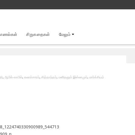
காணல்கள்
சிறுகதைகள்
மேலும்
தி
,
ஆபில்-காபில்
,
கலாச்சாரம்
,
சித்தாந்தம்
,
மனிதனும் இஸ்லாமும்
,
மார்க்சியம்