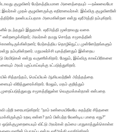
ண்டாவது குழுவினர் மேற்கத்தியமான அனைத்தையும் —நல்லவையோ
இவர்கள் முதல் குழுவினருக்கு எதிரானவர்கள். இவ்விரு குழுவினரின்
்திற்கே நலன்பயப்பதாக அமைகின்றன என்று ஷரீஅத்தி நம்புகிறார்.
களில் நடந்ததும் இதுதான். ஷரீஅத்தி மூன்றாவது வகை
” என்றழைக்கிறார்; அவர்கள் தமது சொந்த சமூகத்தின்
 கொண்டிருக்கின்றனர்; மேற்கத்திய தொழில்நுட்ப முன்னேற்றங்களும்
று நம்புகின்றனர். மறுமலர்ச்சி யுகத்தினதும் இன்றைய
பிரமிடுகள் என்று வருணிக்கிறார். மேலும், இவ்விரு காலப்பிரிகளை
யும் அவர் பகுப்பாய்வுக்கு உட்படுத்துகிறார்.
ையில் சித்தாந்தம், மெய்யியல் ஆகியவற்றின் அர்த்தத்தை
் விரித்துரைக்கிறார். மேலும், மதம் குறித்தும்
ைமுறைப்படுத்துவது சமூகத்திலுள்ள வெகுமக்கள்தான் என்பதை
வி பற்றி உரையாடுகிறார்: “நாம் உண்மையிலேயே சுதந்திர சிந்தனை
க்கிருக்கும் உறவு என்ன? நாம் பின்பற்ற வேண்டிய பாதை எது?”
ம் ஒடுக்குமுறையையும் விட்டு அவர்கள் தம்மை பாதுகாத்துக்கொள்ள
னையாளரின் பொறுப்பு என்று ஷரீஅத்தி வாதிடுகிறார்.