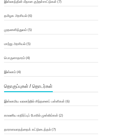
இஸ்லாத்தின் மீதான குற்றச்சாட்டுகள்
(7)
தமிழக அரசியல்
(6)
முதலாளித்துவம்
(5)
மாற்று அரசியல்
(5)
பொருளாதாரம்
(4)
இஸ்லாம்
(4)
தொகுப்புகள் / தொடர்கள்
இஸ்லாமிய வரலாற்றில் சிந்தனைப் பள்ளிகள்
(6)
காலனிய எதிர்ப்புப் போரில் முஸ்லிம்கள்
(2)
தாராளவாதத்தைக் கட்டுடைத்தல்
(7)