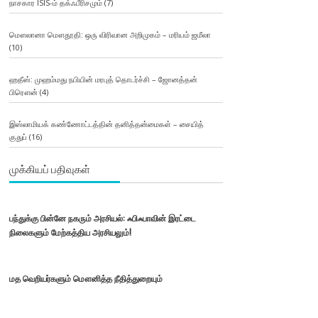
நாசகார ISIS-ம் தக்ஃபீரிசமும்
(7)
மௌலானா மௌதூதி: ஒரு விரிவான அறிமுகம் – மரியம் ஜமீலா
(10)
ஹதீஸ்: முஹம்மது நபியின் மரபுத் தொடர்ச்சி – ஜோனத்தன்
பிரௌன்
(4)
இஸ்லாமியக் கண்ணோட்டத்தின் தனித்தன்மைகள் – சையித்
குதுப்
(16)
முக்கியப் பதிவுகள்
பந்துக்கு பின்னே நகரும் அரசியல்: ஃபிஃபாவின் இரட்டை
நிலைகளும் மேற்கத்திய அரசியலும்!
மத வெறியர்களும் மௌனித்த நீதித்துறையும்