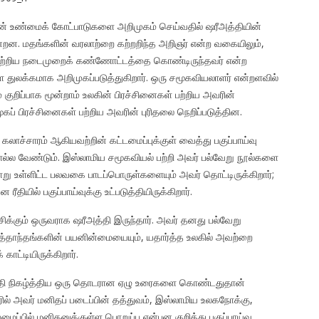
ின் உண்மைக் கோட்பாடுகளை அறிமுகம் செய்வதில் ஷரீஅத்தியின்
்றன. மதங்களின் வரலாற்றை கற்றறிந்த அறிஞர் என்ற வகையிலும்,
 பற்றிய நடைமுறைக் கண்ணோட்டத்தை கொண்டிருந்தவர் என்ற
துலக்கமாக அறிமுகப்படுத்துகிறார். ஒரு சமூகவியலாளர் என்றளவில்
ுறிப்பாக மூன்றாம் உலகின் பிரச்சினைகள் பற்றிய அவரின்
ூகப் பிரச்சினைகள் பற்றிய அவரின் புரிதலை நெறிப்படுத்தின.
லாச்சாரம் ஆகியவற்றின் கட்டமைப்புக்குள் வைத்து பகுப்பாய்வு
ல்ல வேண்டும். இஸ்லாமிய சமூகவியல் பற்றி அவர் பல்வேறு நூல்களை
லாறு உள்ளிட்ட பலவகை பாடப்பொருள்களையும் அவர் தொட்டிருக்கிறார்;
தியில் பகுப்பாய்வுக்கு உட்படுத்தியிருக்கிறார்.
்சிக்கும் ஒருவராக ஷரீஅத்தி இருந்தார். அவர் தனது பல்வேறு
த்தாந்தங்களின் பயனின்மையையும், யதார்த்த உலகில் அவற்றை
ாட்டியிருக்கிறார்.
த்தி நிகழ்த்திய ஒரு தொடரான ஏழு உரைகளை கொண்டதுதான்
ில் அவர் மனிதப் படைப்பின் தத்துவம், இஸ்லாமிய உலகநோக்கு,
ப்பில் மனிதனுக்குள்ள பொறுப்பு என்பன குறித்து பகுப்பாய்வு