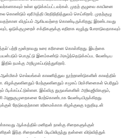
வர்களாகவும் உள்ள ஒடுக்கப்பட்டவர்கள். முதற் குழுவை காயினை
கொண்டும் ஷரீஅத்தி பிரதிநிதித்துவம் செய்கிறார். முதற்குழு
வதற்கான விருப்பம் ஆகியவற்றை கொண்டிருக்கிறது; இரண்டாவது
ும், ஒடுக்குமுறைச் சக்திகளுக்கு எதிராக எழுந்து போராடுவதாகவும்
பித்தல்’ பற்றி மூன்றாவது உரை கரிசனை கொள்கிறது. இயற்கை
்படும் பொருட்டு இனம்கண்டு அகழ்ந்தெடுக்கப்பட வேண்டிய
ில் நமக்கு அறிமுகப்படுத்துகிறார்.
 ஆன்மிகச் செல்வங்கள் காலனித்துவ நூற்றாண்டுகளின் காலத்தில்
 கிழக்குலகினதும் மேற்குலகினதும் சமூகப் பிரச்சினைகள் பெரிதும்
ம் பீடிக்கப்பட்டுள்ளன. இவ்விரு துருவங்களின் அறிவுஜீவிகளும்,
தனி அணுகுமுறைகளை மேற்கொண்டாக வேண்டியிருக்கிறது.
்குள் தேடுவதற்கான உரிமைக்காக கிழக்குலகு உறுதியுடன்
்காவது ஆக்கத்தில் மனிதன் நான்கு சிறைகளுக்குள்
மனிதன் இந்த சிறைகளின் பிடியிலிருந்து தன்னை விடுவித்துக்