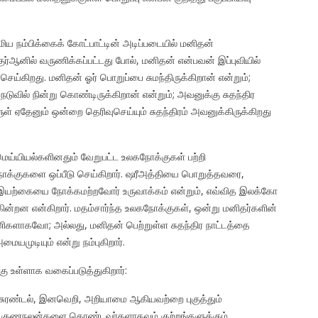
மிய நம்பிக்கைக் கோட்பாட்டின் அடிப்படையில் மனிதன்
குர்ஆனில் வருணிக்கப்பட்டது போல், மனிதன் என்பவன் இப்புவியில்
ய்கிறது. மனிதன் ஓர் பொறுப்பை சுமந்திருக்கிறான் என்றும்;
ுவில் நின்று கொண்டிருக்கிறான் என்றும்; அவனுக்கு சுதந்திர
் ஏதேனும் ஒன்றை தெரிவுசெய்யும் சுதந்திரம் அவனுக்கிருக்கிறது
ெய்யியல்களினதும் வேறுபட்ட உலகநோக்குகள் பற்றி
நோக்குகளை ஒப்பீடு செய்கிறார். ஷரீஅத்தியை பொறுத்தவரை,
 இயற்கையை நோக்கமற்றவோர் உருவாக்கம் என்றும், எவ்வித இலக்கோ
ன்றன என்கிறார். மதம்சார்ந்த உலகநோக்குகள், ஒன்று மனிதர்களின்
ிகளாகவோ; அல்லது, மனிதன் பெற்றுள்ள சுதந்திர நாட்டத்தை
முடியும் என்று நம்புகிறார்.
ு உள்ளாக வகைப்படுத்துகிறார்:
ம், சுரண்டல், இனவெறி, அறியாமை ஆகியவற்றை புகுத்தும்
ான குணநலன்களை கொண்டவர்களாகவும் குற்றங்களுக்கும்