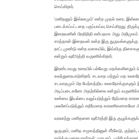
செய்கிறார்.
‘மனிதனும் இஸ்லாமும்’ என்ற முதல் உரை, இஸ்லா
படைக்கப்பட்டதை பகுப்பாய்வு செய்கிறது; திருக்
இறைவனின் பிரதிநிதி என்பதாக அது அறிமுகம் செ
சாத்தான்-இறைவன் என்ற இரு துருவங்களுக்கு நட
நாட்டமுண்டு என்ற வகையில், இவ்விரு திசைகளுள
என்றும் ஷரீஅத்தி வருணிக்கிறார்.
இரண்டாவது உரையில் பல்வேறு மதங்களினதும் ம
கலந்துரையாடுகிறார். சடவாத மற்றும் மத உலக
சடவாதமும் பிற மேற்கத்திய உலகநோக்குகளும்
அடிப்படைகளோ அதற்கில்லை என்றும் வருணிக்கி
உண்மை இயல்பை வலுப்படுத்தும் நேர்மறை காரண
பலவீனப்படுத்தும் எதிர்மறை காரணிகளாகவோ அமைய
வரலாற்று மனிதனை ஷரீஅத்தி இரு குழுக்களுக்க
ஒருபுறம், மனித சமூகத்தினுள் சீர்கேடு, குற்ற
ஒடுக்குமுறையாளர்கள்; மறுபுறம், முற்போக்க