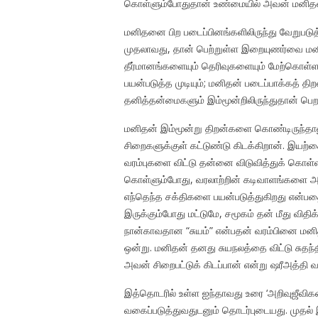
கொள்ளும்போதுதான் உண்மையில் அவன் மனிதனாக
மனிதனை பிற படைப்பினங்களிலிருந்து வேறுபடுத்
முதலாவது, தான் பெற்றுள்ள இறையுணர்வை மனி
தீர்மானங்களையும் தெரிவுகளையும் மேற்கொள்ள 
பயன்படுத்த முடியும்; மனிதன் படைப்பாக்கத் 
தனித்தன்மைகளும் இம்மூன்றிலிருந்துதான் பெறப
மனிதன் இம்மூன்று திறன்களை கொண்டிருந்தாலும்,
சிறைகளுக்குள் கட்டுண்டு கிடக்கிறான். இய
வரம்புகளை விட்டு தன்னை விடுவித்துக் கொள்ளல
கொள்ளும்போது, வரலாற்றின் கடிவாளங்களை அவன
எந்தெந்த சக்திகளை பயன்படுத்துகிறது என்பதை 
இருக்கும்போது மட்டுமே, சமூகம் தன் மீது வி
நான்காவதான “சுயம்” என்பதன் வரம்பினை மனி
ஒன்று. மனிதன் தனது சுயநலத்தை விட்டு சுத
அவன் சிறைபட்டுக் கிடப்பான் என்று ஷரீஅத்தி வா
இத்தொடரில் உள்ள ஐந்தாவது உரை ‘அறிவுஜீவிக
வகைப்படுத்துவதுடனும் தொடர்புடையது. முதல் இய