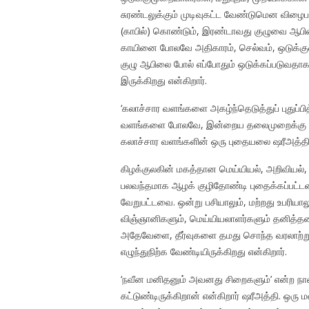
சுரண்டலுக்கும் முடிவுகட்ட வேண்டுமென விழைப
(காபில்) கொண்டும், இரண்டாவது குழுவை ஆபிலை 
காயினை போலவே அதிகாரம், செல்வம், ஒடுக்கு
குழு ஆபிலை போல் எப்போதும் ஒடுக்கப்படுவதாகவ
இருக்கிறது என்கிறார்.
‘கலாச்சார வளங்களை அகழ்ந்தெடுத்துப் புதுப்
வளங்களை போலவே, இன்றைய தலைமுறைக்கு பயன
கலாச்சார வளங்களின் ஒரு புதையலை ஷரீஅத்தி இத
கிழக்குலகின் மகத்தான மெய்யியல், அறிவியல்,
பலவந்தமாக ஆழக் குழிதோண்டி புதைக்கப்பட்டன.
வேறுபட்டவை. ஒன்று பசியாலும், மற்றது உபரியாலு
விஞ்ஞானிகளும், மெய்யியலாளர்களும் தனித்
அதேவேளை, தீர்வுகளை தமது சொந்த வரலாற்றுக
எழுந்துநிற்க வேண்டியிருக்கிறது என்கிறார்.
‘நவீன மனிதனும் அவனது சிறைகளும்’ என்ற நான
கட்டுண்டிருக்கிறான் என்கிறார் ஷரீஅத்தி. ஒரு 