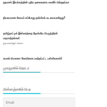
ஹமாஸ் இயக்கத்தின் புதிய தலைவராக ஃகலீல் அல்ஹய்யா
நியாயமான கோபம் எப்போது தார்மீகக் கடமையாகிறது?
தமிழ்நாட்டில் இஸ்லாத்தை நோக்கிய பெருந்திரள்
மதமாற்றங்கள்
ஒரு வரலாற்றுப் பார்வை
கமால் மௌலா: கோயிலாக மாற்றப்பட்ட பள்ளிவாசல்!
முகநூலில் தொடர
மின்னஞ்சலில் பெற