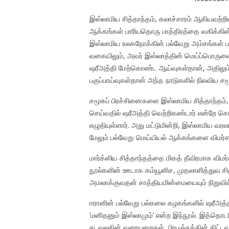
இஸ்லாமிய சித்தாந்தம், கலாச்சாரம் ஆகியவற்ற
ஆக்கங்கள் பாரியதொரு பாத்திரத்தை வகிக்கின
இஸ்லாமிய உலகநோக்கின் பல்வேறு அம்சங்கள்
வகையிலும், அவர் இஸ்லாத்தின் மெய்ப்பொருளை 
ஷரீஅத்தி மேற்கொண்ட ஆய்வுகள்தான், அதிலும் க
பகுப்பாய்வுகள்தான் அந்த நாடுகளில் நிலவிய சம
சமூகப் பிரச்சினைகளை இஸ்லாமிய சித்தாந்தம், க
செய்வதில் ஷரீஅத்தி வெற்றிகண்டார் என்றே சொ
எழுதியுள்ளார். அது மட்டுமின்றி, இஸ்லாமிய வர
மேலும் பல்வேறு மெய்யியல் ஆக்கங்களை விமர்சன ரீ
மார்க்ஸிய சித்தாந்தத்தை மிகத் தீவிரமாக விமர
நூல்களின் ஊடாக கம்யூனிச, முதலாளித்துவ சி
அமலாக்குவதன் சாத்தியமின்மையையும் நிறுவிக் க
ஈரானின் பல்வேறு பல்கலை கழகங்களில் ஷரீஅ
‘மனிதனும் இஸ்லாமும்’ என்ற இந்நூல். இத்தொடர
சடவுலகின் வரையறைகள், பிரபஞ்சத்தின் திட்டவமை