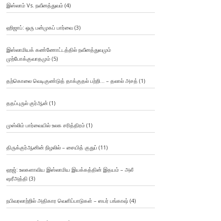
இஸ்லாம் Vs. நவீனத்துவம்
(4)
ஹிஜாப்: ஒரு பன்முகப் பார்வை
(3)
இஸ்லாமியக் கண்ணோட்டத்தில் நவீனத்துவமும்
முற்போக்குவாதமும்
(5)
தற்கொலை வெடிகுண்டுத் தாக்குதல் பற்றி… – தலால் அசத்
(1)
ததப்புருல் குர்ஆன்
(1)
முஸ்லிம் பார்வையில் உலக சரித்திரம்
(1)
திருக்குர்ஆனின் நிழலில் – சையித் குதுப்
(11)
ஹஜ்: உலகளாவிய இஸ்லாமிய இயக்கத்தின் இதயம் – அலீ
ஷரீஅத்தி
(3)
நபிவரலாற்றில் அதிகார வெளிப்பாடுகள் – ஸபர் பங்காஷ்
(4)