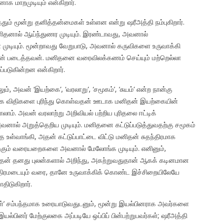
 மாறமுடியும் என்கிறார்.
தும் மூன்று தனித்தன்மைகள் உள்ளன என்று ஷரீஅத்தி நம்புகிறார்.
தனால் ஆய்ந்துணர முடியும். இரண்டாவது, அவனால்
முடியும். மூன்றாவது வேறுபாடு, அவனால் கருவிகளை உருவாக்கி
திறன் படைத்தவன். மனிதனை வரைவிலக்கணம் செய்யும் மற்றெல்லா
்படுகின்றன என்கிறார்.
 அவன் ‘இயற்கை’, ‘வரலாறு’, ‘சமூகம்’, ‘சுயம்’ என்ற நான்கு
ற்கை விதிகளை புரிந்து கொள்வதன் ஊடாக மனிதன் இயற்கையின்
ாம். அவன் வரலாற்று அறிவியல் பற்றிய புரிதலை ஈட்டிக்
ால் அறுத்தெறிய முடியும். மனிதனை கட்டுப்படுத்துவதற்கு சமூகம்
உள்வாங்கி, அதன் கட்டுப்பாட்டை விட்டு மனிதன் சுதந்திரமாக
திக்கும் வரையறைகளை அவனால் மேலோங்க முடியும். எனினும்,
தன் தனது புலன்களால் அறிந்து, அகற்றுவதுதான் ஆகக் கடினமான
ந்திரமடையும் வரை, தானே உருவாக்கிக் கொண்ட இச்சிறையிலேயே
திடுகிறார்.
ள்’ சம்பந்தமாக உரையாடுவதுடனும், மூன்று இயல்பினராக அவர்களை
ல்பினர் மேற்குலகை அப்படியே ஒப்பிப் பின்பற்றுபவர்கள்; ஷரீஅத்தி