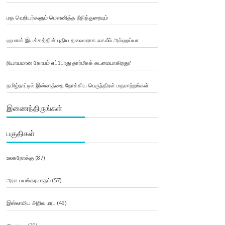
மத வெறியர்களும் மௌனித்த நீதித்துறையும்
ஹமாஸ் இயக்கத்தின் புதிய தலைவராக ஃகலீல் அல்ஹய்யா
நியாயமான கோபம் எப்போது தார்மீகக் கடமையாகிறது?
தமிழ்நாட்டில் இஸ்லாத்தை நோக்கிய பெருந்திரள் மதமாற்றங்கள்
இணைந்திருங்கள்
பகுதிகள்
உலகநோக்கு
(87)
அரச பயங்கரவாதம்
(57)
இஸ்லாமிய அறிவு மரபு
(49)