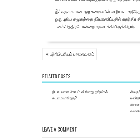
இச்சுருக்கமான ஏழு உரைகளின் வழியாக ஷரீஅத்
ஒரு புதிய சமூகத்தை நிர்மாணிப்பதில் சுதந்தி
மனச்சித்திரமொன்றை உருவாக்கியிருக்கிறார்.
POST
பற்றியெரியும் பாலைவனம்
NAVIGATION
RELATED POSTS
நியாயமான கோபம் எப்போது தார்மீகக்
சிலரு
கடமையாகிறது?
மனித
விசாரண
சிறையில்
LEAVE A COMMENT