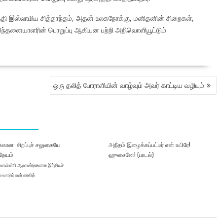
தி இஸ்லாமிய சித்தாந்தம், அதன் உலகநோக்கு, மனிதனின் சிறைகள்,
ர சிந்தனையாளரின் பொறுப்பு ஆகியன பற்றி அறிவொளியூட்டும்
ஒரு தலித் போராளியின் வாழ்வும் அவர் காட்டிய வழியும்
க்கான சிறப்புச் சலுகையே
அநீதம் இழைக்கப்பட்டீர் என் உயிரே!
நேயம்
ஹுசைனே! (பாடல்)
ையின்றி ஆறாண்டுகளாக இந்தியச்
 வாடும் உமர் காலித்