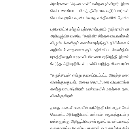
அவர்களை “அடிமைகள்” என்றழைக்கிறார். இர
கெட்டவையோ— மிகத் தீவிரமாக எதிர்ப்பவர்கள்; 
செயல்களுமே சுரண்டல்வாத சக்திகளின் நோக்கத
பதினெட்டு மற்றும் பத்தொன்பதாம் நூற்றாண்டு
அறிவுஜீவிகளையே “சுதந்திர சிந்தனையாளர்கள்
விழுமியங்களிலும் கலாச்சாரத்திலும் நம்பிக்கை
அறிவியல் சாதனைகளும் மதிக்கப்பட வேண்டுமென்
யுகத்தினதும் சமூகவியல்களை ஷரீஅத்தி இரண்டு 
சேர்ந்த அறிவுஜீவிகள் முன்மொழிந்த விவகாரங்களை
“கருத்தியல்” என்று தலைப்பிடப்பட்ட அடுத்த உர
விளக்குவதுடன், அவை தொடர்பான விவகாரங்களையும
கலந்துரையாடுகிறார். உண்மையில் மதத்தை நட
விளக்குகிறார்.
தனது கடைசி உரையில் ஷரீஅத்தி பின்வரும் கேள்
கொண்ட அறிவுஜீவிகள் என்றால், சமூகத்துடன் நம
மக்களுக்கு அறிவூட்டுவதன் மூலம் சுரண்டலையு
வகைசெய்ய வேண்டியதுதான் ஒரு சுதந்திர சிந்த