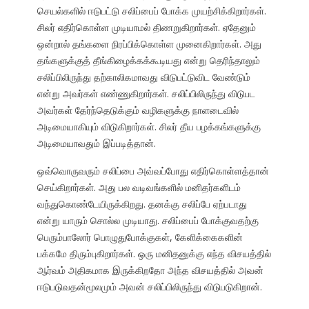
செயல்களில் ஈடுபட்டு சலிப்பைப் போக்க முயற்சிக்கிறார்கள்.
சிலர் எதிர்கொள்ள முடியாமல் திணறுகிறார்கள். ஏதேனும்
ஒன்றால் தங்களை நிரப்பிக்கொள்ள முனைகிறார்கள். அது
தங்களுக்குத் தீங்கிழைக்கக்கூடியது என்று தெரிந்தாலும்
சலிப்பிலிருந்து தற்காலிகமாவது விடுபட்டுவிட வேண்டும்
என்று அவர்கள் எண்ணுகிறார்கள். சலிப்பிலிருந்து விடுபட
அவர்கள் தேர்ந்தெடுக்கும் வழிகளுக்கு நாளடைவில்
அடிமையாகியும் விடுகிறார்கள். சிலர் தீய பழக்கங்களுக்கு
அடிமையாவதும் இப்படித்தான்.
ஒவ்வொருவரும் சலிப்பை அவ்வப்போது எதிர்கொள்ளத்தான்
செய்கிறார்கள். அது பல வடிவங்களில் மனிதர்களிடம்
வந்துகொண்டேயிருக்கிறது. தனக்கு சலிப்பே ஏற்படாது
என்று யாரும் சொல்ல முடியாது. சலிப்பைப் போக்குவதற்கு
பெரும்பாலோர் பொழுதுபோக்குகள், கேளிக்கைகளின்
பக்கமே திரும்புகிறார்கள். ஒரு மனிதனுக்கு எந்த விசயத்தில்
ஆர்வம் அதிகமாக இருக்கிறதோ அந்த விசயத்தில் அவன்
ஈடுபடுவதன்மூலமும் அவன் சலிப்பிலிருந்து விடுபடுகிறான்.