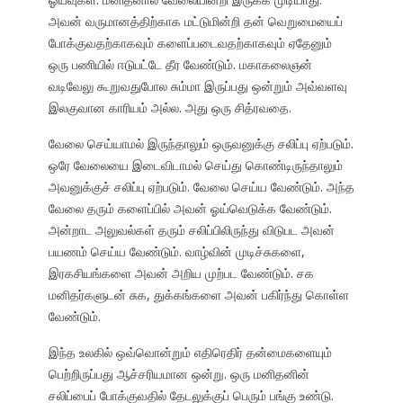
அவன் வருமானத்திற்காக மட்டுமின்றி தன் வெறுமையைப்
போக்குவதற்காகவும் களைப்படைவதற்காகவும் ஏதேனும்
ஒரு பணியில் ஈடுபட்டே தீர வேண்டும். மகாகலைஞன்
வடிவேலு கூறுவதுபோல சும்மா இருப்பது ஒன்றும் அவ்வளவு
இலகுவான காரியம் அல்ல. அது ஒரு சித்ரவதை.
வேலை செய்யாமல் இருந்தாலும் ஒருவனுக்கு சலிப்பு ஏற்படும்.
ஒரே வேலையை இடைவிடாமல் செய்து கொண்டிருந்தாலும்
அவனுக்குச் சலிப்பு ஏற்படும். வேலை செய்ய வேண்டும். அந்த
வேலை தரும் களைப்பில் அவன் ஓய்வெடுக்க வேண்டும்.
அன்றாட அலுவல்கள் தரும் சலிப்பிலிருந்து விடுபட அவன்
பயணம் செய்ய வேண்டும். வாழ்வின் முடிச்சுகளை,
இரகசியங்களை அவன் அறிய முற்பட வேண்டும். சக
மனிதர்களுடன் சுக, துக்கங்களை அவன் பகிர்ந்து கொள்ள
வேண்டும்.
இந்த உலகில் ஒவ்வொன்றும் எதிரெதிர் தன்மைகளையும்
பெற்றிருப்பது ஆச்சரியமான ஒன்று. ஒரு மனிதனின்
சலிப்பைப் போக்குவதில் தேடலுக்குப் பெரும் பங்கு உண்டு.