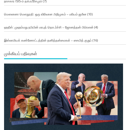
நாசகார ISIS-ம் தக்ஃபீரிசமும்
(7)
மௌலானா மௌதூதி: ஒரு விரிவான அறிமுகம் – மரியம் ஜமீலா
(10)
ஹதீஸ்: முஹம்மது நபியின் மரபுத் தொடர்ச்சி – ஜோனத்தன் பிரௌன்
(4)
இஸ்லாமியக் கண்ணோட்டத்தின் தனித்தன்மைகள் – சையித் குதுப்
(16)
முக்கியப் பதிவுகள்