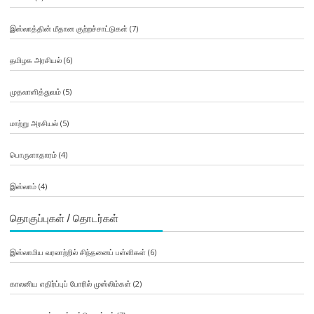
இஸ்லாத்தின் மீதான குற்றச்சாட்டுகள்
(7)
தமிழக அரசியல்
(6)
முதலாளித்துவம்
(5)
மாற்று அரசியல்
(5)
பொருளாதாரம்
(4)
இஸ்லாம்
(4)
தொகுப்புகள் / தொடர்கள்
இஸ்லாமிய வரலாற்றில் சிந்தனைப் பள்ளிகள்
(6)
காலனிய எதிர்ப்புப் போரில் முஸ்லிம்கள்
(2)