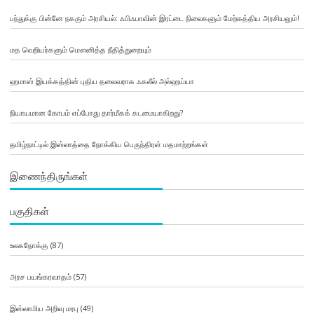
பந்துக்கு பின்னே நகரும் அரசியல்: ஃபிஃபாவின் இரட்டை நிலைகளும் மேற்கத்திய அரசியலும்!
மத வெறியர்களும் மௌனித்த நீதித்துறையும்
ஹமாஸ் இயக்கத்தின் புதிய தலைவராக ஃகலீல் அல்ஹய்யா
நியாயமான கோபம் எப்போது தார்மீகக் கடமையாகிறது?
தமிழ்நாட்டில் இஸ்லாத்தை நோக்கிய பெருந்திரள் மதமாற்றங்கள்
இணைந்திருங்கள்
பகுதிகள்
உலகநோக்கு
(87)
அரச பயங்கரவாதம்
(57)
இஸ்லாமிய அறிவு மரபு
(49)