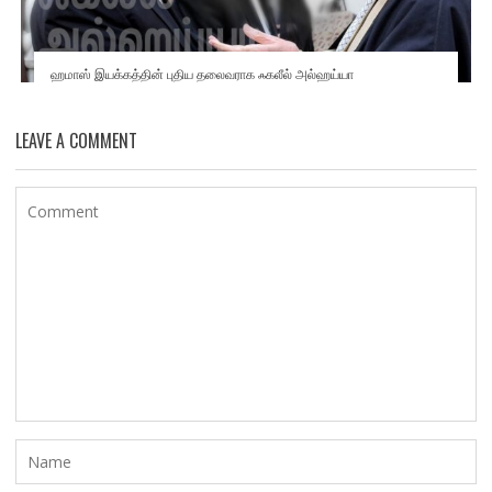
ஹமாஸ் இயக்கத்தின் புதிய தலைவராக ஃகலீல் அல்ஹய்யா
LEAVE A COMMENT