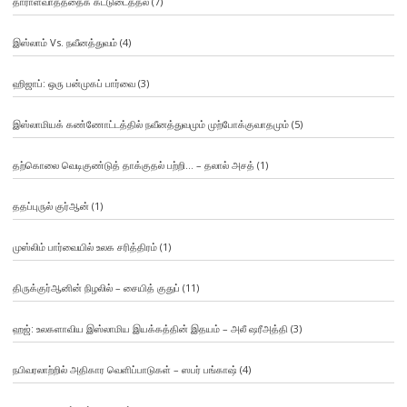
தாராளவாதத்தைக் கட்டுடைத்தல்
(7)
இஸ்லாம் Vs. நவீனத்துவம்
(4)
ஹிஜாப்: ஒரு பன்முகப் பார்வை
(3)
இஸ்லாமியக் கண்ணோட்டத்தில் நவீனத்துவமும் முற்போக்குவாதமும்
(5)
தற்கொலை வெடிகுண்டுத் தாக்குதல் பற்றி… – தலால் அசத்
(1)
ததப்புருல் குர்ஆன்
(1)
முஸ்லிம் பார்வையில் உலக சரித்திரம்
(1)
திருக்குர்ஆனின் நிழலில் – சையித் குதுப்
(11)
ஹஜ்: உலகளாவிய இஸ்லாமிய இயக்கத்தின் இதயம் – அலீ ஷரீஅத்தி
(3)
நபிவரலாற்றில் அதிகார வெளிப்பாடுகள் – ஸபர் பங்காஷ்
(4)