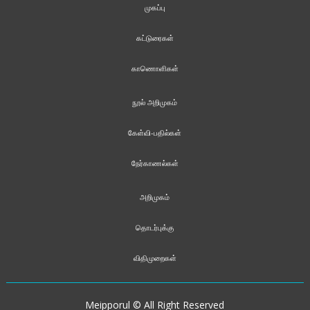
முகப்பு
கட்டுரைகள்
காணொளிகள்
நூல் அறிமுகம்
கேள்வி-பதில்கள்
நேர்காணல்கள்
அறிமுகம்
தொடர்புக்கு
விதிமுறைகள்
Meipporul © All Right Reserved