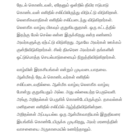
தேடல் கொண்டவன், ஏதேனும் ஒன்றில் தீவிர ஈடுபாடு
கொண்டவன் எளிதில் சலிப்பிலிருந்து விடுபட்டு விடுகிறான்.
லௌகீகவாதிகள் எளிதில் சலிப்படைந்து விடுகிறார்கள்.
லௌகீக வாழ்வு மிகவும் குறுகியதுதான். ஒரு கட்டத்தில்
இதற்கு மேல் செல்ல என்ன இருக்கிறது என்ற எண்ணம்
அவர்களுக்கு ஏற்பட்டு விடுகிறது. ஆகவே அவர்கள் ஊக்கம்
குன்றிவிடுகிறார்கள். சிலர் திடீரென அவர்கள் தங்களின்
ஒட்டுமொத்த செயல்பாடுகளையும் நிறுத்திவிடுகிறார்கள்.
வாழ்வின் இரகசியங்கள் என்றும் முடிவடையாதவை.
ஆன்மீகத் தேடல் கொண்டவர்கள் எளிதில்
சலிப்படைவதில்லை. ஆன்மீக வாழ்வு லௌகீக வாழ்வு
போன்று குறுகியதும் அல்ல. அது எல்லையற்ற பெருவெளி.
அங்கு அறிதல்கள் பெருகிக் கொண்டேயிருக்கும். தகவல்கள்
மனிதனை எளிதில் சலிப்பில் ஆழ்த்திவிடுகின்றன.
அறிதல்கள் அப்படியல்ல. ஒரு ஆன்மீகவாதியால் இறுதிவரை
இயங்கிக் கொண்டேயிருக்க முடிகிறது, அவர் மரணத்தின்
வாசனையை அருகாமையில் உணர்ந்தாலும்.