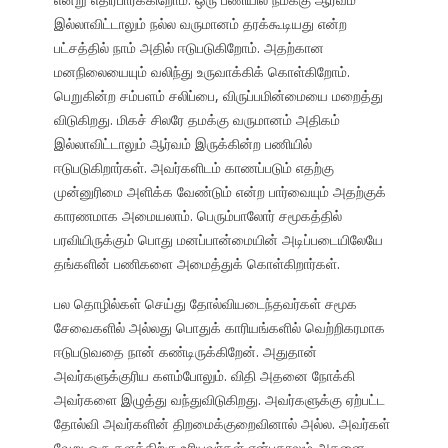
இல்லாவிட்டாலும் நல்ல வருமானம் தரக்கூடியது என்ற
பட்சத்தில் நாம் அதில் ஈடுபடுகிறோம். அதற்கான
மனநிலையையும் வலிந்து உருவாக்கிக் கொள்கிறோம்.
பெறுகின்ற சம்பளம் சலிப்பை, விருப்பமின்மையை மறைத்து
விடுகிறது. மிகச் சிலரே தமக்கு வருமானம் அதிகம்
இல்லாவிட்டாலும் ஆர்வம் இருக்கின்ற பணியில்
ஈடுபடுகிறார்கள். அவர்களிடம் காணப்படும் எதற்கு
முன்னுரிமை அளிக்க வேண்டும் என்ற பார்வையும் அதற்குக்
காரணமாக அமையலாம். பெரும்பாலோர் சமூகத்தில்
பரவியிருக்கும் பொது மனப்பான்மையின் அடிப்படையிலேயே
தங்களின் பணிகளை அமைத்துக் கொள்கிறார்கள்.
பல தொழில்கள் செய்து தோல்வியடைந்தவர்கள் சமூக
சேவைகளில் அல்லது பொதுக் காரியங்களில் வெற்றிகரமாக
ஈடுபடுவதை நான் கண்டிருக்கிறேன். அதுதான்
அவர்களுக்குரிய களம்போலும். விதி அதனை நோக்கி
அவர்களை இழுத்து வந்துவிடுகிறது. அவர்களுக்கு ஏற்பட்ட
தோல்வி அவர்களின் திறமைக்குறைவினால் அல்ல. அவர்கள்
வேறு ஒரு தளத்திற்கு உரியவர்கள் என்பதாலும் அதனை