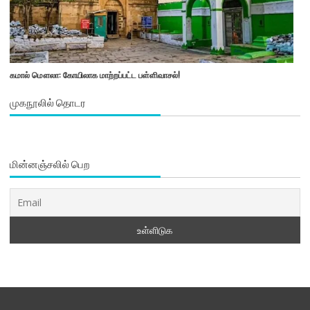
கமால் மௌலா: கோயிலாக மாற்றப்பட்ட பள்ளிவாசல்!
முகநூலில் தொடர
மின்னஞ்சலில் பெற