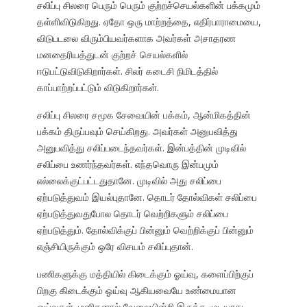
சலிப்பு சிலரை பெரும் பெரும் குற்றச்செயல்களின் பக்கமும்
தள்ளிவிடுகிறது. ஏதோ ஒரு மாற்றத்தை, எதிர்பாராமையை,
விடுபடலை விரும்பியவர்களாக அவர்கள் அசாதரண
மனதைரியத்துடன் குற்றச் செயல்களில்
ஈடுபட்டுவிடுகிறார்கள். சிலர் கடைசி நிமிடத்தில்
காப்பாற்றப்பட்டும் விடுகிறார்கள்.
சலிப்பு சிலரை சமூக சேவையின் பக்கம், ஆன்மிகத்தின்
பக்கம் திருப்பவும் செய்கிறது. அவர்கள் அனுபவித்து
அனுபவித்து சலிப்படைந்தவர்கள். இன்பத்தின் முடிவில்
சலிப்பை உணர்ந்தவர்கள். எந்தவொரு இன்பமும்
எல்லைக்குட்பட்டதுதானே. முடிவில் அது சலிப்பை
ஏற்படுத்துவம் இயல்புதானே. தொடர் தோல்விகள் சலிப்பை
ஏற்படுத்துவதுபோல தொடர் வெற்றிகளும் சலிப்பை
ஏற்படுத்தும். தோல்விக்குப் பின்னும் வெற்றிக்குப் பின்னும்
எஞ்சியிருக்கும் ஒரே விசயம் சலிப்புதான்.
பணிகளுக்கு மத்தியில் கிடைக்கும் ஓய்வு, களைப்பிற்குப்
பிறகு கிடைக்கும் ஓய்வு ஆகியவையே உண்மையான
ஓய்வுகள். மனிதனால் வேலையின்றி இருக்க முடியாது.