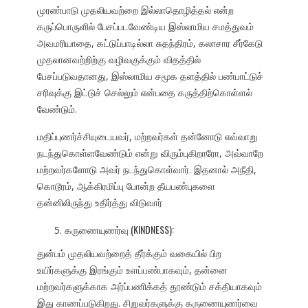
முரண்பாடு முதலியவற்றை இல்லாதொழித்தல் என்ற
கருப்பொருளில் பேசப்படவேண்டிய இஸ்லாமிய சமத்துவம்
அவமரியாதை, கட்டுப்பாடில்லா சுதந்திரம், கலாசார சீர்கேடு
முதலானவற்றிற்கு வழிவகுக்கும் விதத்தில்
பேசப்படுவதானது, இஸ்லாமிய சமூக தளத்தில் பண்பாட்டுச்
சரிவுக்கு இட்டுச் செல்லும் என்பதை கருத்திற்கொள்ளல்
வேண்டும்.
மதிப்புணர்ச்சியுடையவர், மற்றவர்கள் தன்னோடு எவ்வாறு
நடந்துகொள்ளவேண்டும் என்று விரும்புகிறாரோ, அவ்வாறே
மற்றவர்களோடு அவர் நடந்துகொள்வார். இதனால் அநீதி,
கொடூரம், ஆக்கிரமிப்பு போன்ற தீயபண்புகளை
தன்னிலிருந்து உதிர்த்து விடுவார்
கருணையுணர்வு (KINDNESS):
துன்பம் முதலியவற்றைத் தீர்க்கும் வகையில் பிற
உயிர்களுக்கு இரங்கும் உளப்பண்பாகவும், தன்னை
மற்றவர்களுக்காக அர்ப்பணிக்கத் தூண்டும் சக்தியாகவும்
இது காணப்படுகிறது. சிறுவர்களுக்கு கருணையுணர்வை