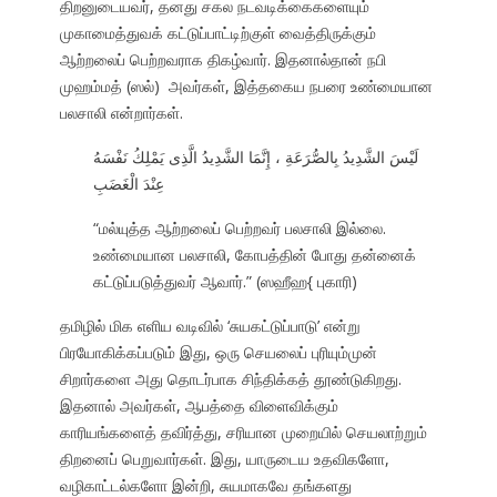
திறனுடையவர், தனது சகல நடவடிக்கைகளையும்
முகாமைத்துவக் கட்டுப்பாட்டிற்குள் வைத்திருக்கும்
ஆற்றலைப் பெற்றவராக திகழ்வார். இதனால்தான் நபி
முஹம்மத் (ஸல்) அவர்கள், இத்தகைய நபரை உண்மையான
பலசாலி என்றார்கள்.
لَيْسَ الشَّدِيدُ بِالصُّرَعَةِ ، إِنَّمَا الشَّدِيدُ الَّذِى يَمْلِكُ نَفْسَهُ
عِنْدَ الْغَضَبِ
“மல்யுத்த ஆற்றலைப் பெற்றவர் பலசாலி இல்லை.
உண்மையான பலசாலி, கோபத்தின் போது தன்னைக்
கட்டுப்படுத்துவர் ஆவார்.” (ஸஹீஹ{ புகாரி)
தமிழில் மிக எளிய வடிவில் ‘சுயகட்டுப்பாடு’ என்று
பிரயோகிக்கப்படும் இது, ஒரு செயலைப் புரியும்முன்
சிறார்களை அது தொடர்பாக சிந்திக்கத் தூண்டுகிறது.
இதனால் அவர்கள், ஆபத்தை விளைவிக்கும்
காரியங்களைத் தவிர்த்து, சரியான முறையில் செயலாற்றும்
திறனைப் பெறுவார்கள். இது, யாருடைய உதவிகளோ,
வழிகாட்டல்களோ இன்றி, சுயமாகவே தங்களது