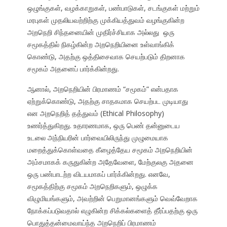
ஒழுங்குகள், வழக்காறுகள், பண்பாடுகள், சடங்குகள் மற்றும்
மரபுகள் முதலியவற்றிற்கு முக்கியத்துவம் வழங்குகின்ற
அறநெறி சிந்தனையின் முதிர்ச்சியாக அல்லது ஒரு
சமூகத்தில் நிகழ்கின்ற அறநெறியினை உள்வாங்கிக்
கொண்டு, அதற்கு ஒத்திசைவாக செயற்படும் திறனாக
சமூகம் அதனைப் பார்க்கின்றது.
ஆனால், அறநெறியின் பிரமாணம் “சமூகம்” என்பதாக
ஏற்றுக்கொண்டு, அதற்கு சாதகமாக செயற்பட முடியாது
என அறநெறித் தத்துவம் (Ethical Philosophy)
உணர்த்துகிறது. உதாரணமாக, ஒரு பெண் தன்னுடைய
உடலை அந்நியரின் பார்வையிலிருந்து முழுமையாக
மறைத்துக்கொள்வதை கீழைத்தேய சமூகம் அறநெறியின்
அம்சமாகக் கருதுகின்ற அதேவேளை, மேற்குலகு அதனை
ஒரு பண்பாடற்ற விடயமாகப் பார்க்கின்றது. எனவே,
சமூகத்திற்கு சமூகம் அறநெறிகளும், ஒழுக்க
விழுமியங்களும், அவற்றின் பெறுமானங்களும் வெவ்வேறாக
நோக்கப்படுவதால் எழுகின்ற சிக்கல்களைத் தீர்ப்பதற்கு ஒரு
பொதுத்தன்மைவாய்ந்த அறநெறிப் பிரமாணம்