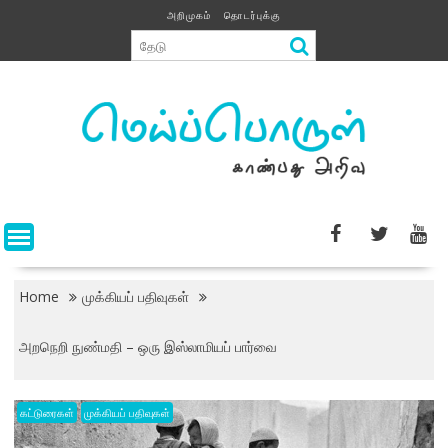
Skip
அறிமுகம்
தொடர்புக்கு
to
content
Home
முக்கியப் பதிவுகள்
அறநெறி நுண்மதி – ஒரு இஸ்லாமியப் பார்வை
கட்டுரைகள்
முக்கியப் பதிவுகள்