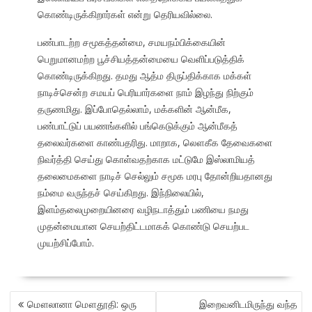
கொண்டிருக்கிறார்கள் என்று தெரியவில்லை.
பண்பாடற்ற சமூகத்தன்மை, சமயநம்பிக்கையின்
பெறுமானமற்ற பூச்சியத்தன்மையை வெளிப்படுத்திக்
கொண்டிருக்கிறது. தமது ஆத்ம திருப்திக்காக மக்கள்
நாடிச்சென்ற சமயப் பெரியார்களை நாம் இழந்து நிற்கும்
தருணமிது. இப்போதெல்லாம், மக்களின் ஆன்மீக,
பண்பாட்டுப் பயணங்களில் பங்கெடுக்கும் ஆன்மீகத்
தலைவர்களை காண்பதரிது. மாறாக, லௌகீக தேவைகளை
நிவர்த்தி செய்து கொள்வதற்காக மட்டுமே இஸ்லாமியத்
தலைமைகளை நாடிச் செல்லும் சமூக மரபு தோன்றியதானது
நம்மை வருந்தச் செய்கிறது. இந்நிலையில்,
இளம்தலைமுறையினரை வழிநடாத்தும் பணியை நமது
முதன்மையான செயற்திட்டமாகக் கொண்டு செயற்பட
முயற்சிப்போம்.
POST
மௌலானா மௌதூதி: ஒரு
இறைவனிடமிருந்து வந்த