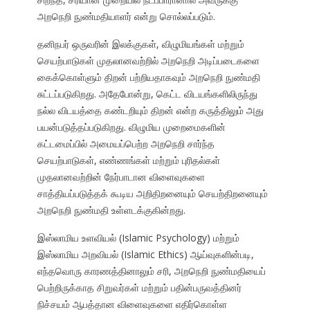
அறநெறி நுண்மதியாளர் என்று சொல்லப்படும்.
தனிநபர் ஒருவரின் இலக்குகள், விழுமியங்கள் மற்றும்
செயற்பாடுகள் முதலானவற்றில் அறநெறி அடிப்படைகளை
கைக்கொள்ளும் திறன் பற்றியதாகவும் அறநெறி நுண்மதி
சுட்டப்படுகிறது. அதேபோன்று, கெட்ட விடயங்களிலிருந்து
நல்ல விடயத்தை கண்டறியும் திறன் என்ற கருத்திலும் அது
பயன்படுத்தப்படுகிறது. விழுமிய முறைமைகளின்
கட்டமைப்பில் அமையப்பெற்ற அறநெறி சார்ந்த
செயற்பாடுகள், எண்ணங்கள் மற்றும் புரிதல்கள்
முதலானவற்றின் நேர்பாடான விளைவுகளை
சாத்தியப்படுத்தக் கூடிய அறிதிறனையும் செயற்திறனையும்
அறநெறி நுண்மதி உள்ளடக்குகின்றது.
இஸ்லாமிய உளவியல் (Islamic Psychology) மற்றும்
இஸ்லாமிய அறவியல் (Islamic Ethics) ஆய்வுகளின்படி,
எந்தவொரு காரணத்தினாலும் சரி, அறநெறி நுண்மதியைப்
பெற்றிருக்காத சிறுவர்கள் மற்றும் பதின்பருவத்தினர்
நிச்சயம் ஆபத்தான விளைவுகளை எதிர்கொள்ள