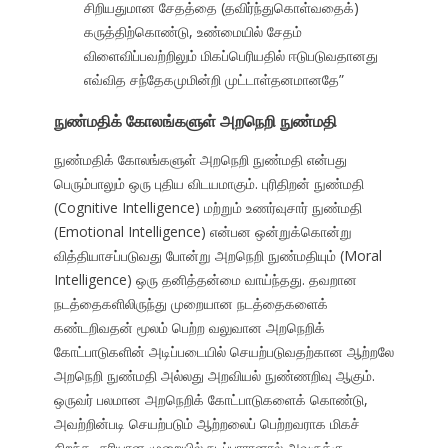
சிறியதுமான சேதத்தை (தவிர்ந்துகொள்வதைக்)
கருத்திற்கொண்டு, உண்மையில் சேதம்
விளைவிப்பவற்றிலும் மிகப்பெரியதில் ஈடுபடுவதானது
எவ்வித சந்தேகமுமின்றி முட்டாள்தனமானதே”
நுண்மதிக் கோலங்களுள் அறநெறி நுண்மதி
நுண்மதிக் கோலங்களுள் அறநெறி நுண்மதி என்பது
பெரும்பாலும் ஒரு புதிய விடயமாகும். புரிதிறன் நுண்மதி
(Cognitive Intelligence) மற்றும் உணர்வுசார் நுண்மதி
(Emotional Intelligence) என்பன ஒன்றுக்கொன்று
வித்தியாசப்படுவது போன்று அறநெறி நுண்மதியும் (Moral
Intelligence) ஒரு தனித்தன்மை வாய்ந்தது. தவறான
நடத்தைகளிலிருந்து முறையான நடத்தைகளைக்
கண்டறிவதன் மூலம் பெற்ற வலுவான அறநெறிக்
கோட்பாடுகளின் அடிப்படையில் செயற்படுவதற்கான ஆற்றலே
அறநெறி நுண்மதி அல்லது அறவியல் நுண்ணறிவு ஆகும்.
ஒருவர் பலமான அறநெறிக் கோட்பாடுகளைக் கொண்டு,
அவற்றின்படி செயற்படும் ஆற்றலைப் பெற்றவராக மிகச்
சிறந்த, சரியான முறையில் நடப்பாரானால் அவருக்கு