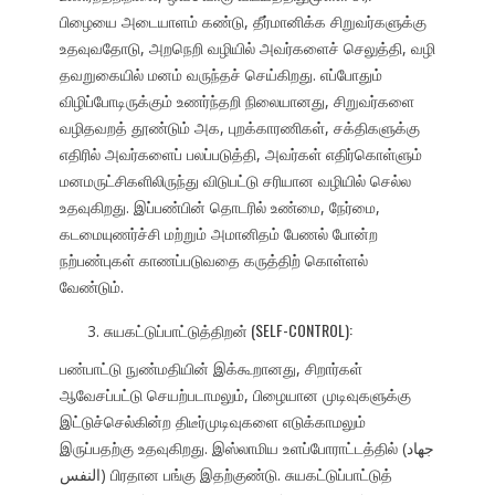
பிழையை அடையாளம் கண்டு, தீர்மானிக்க சிறுவர்களுக்கு
உதவுவதோடு, அறநெறி வழியில் அவர்களைச் செலுத்தி, வழி
தவறுகையில் மனம் வருந்தச் செய்கிறது. எப்போதும்
விழிப்போடிருக்கும் உணர்ந்தறி நிலையானது, சிறுவர்களை
வழிதவறத் தூண்டும் அக, புறக்காரணிகள், சக்திகளுக்கு
எதிரில் அவர்களைப் பலப்படுத்தி, அவர்கள் எதிர்கொள்ளும்
மனமருட்சிகளிலிருந்து விடுபட்டு சரியான வழியில் செல்ல
உதவுகிறது. இப்பண்பின் தொடரில் உண்மை, நேர்மை,
கடமையுணர்ச்சி மற்றும் அமானிதம் பேணல் போன்ற
நற்பண்புகள் காணப்படுவதை கருத்திற் கொள்ளல்
வேண்டும்.
சுயகட்டுப்பாட்டுத்திறன் (SELF-CONTROL):
பண்பாட்டு நுண்மதியின் இக்கூறானது, சிறார்கள்
ஆவேசப்பட்டு செயற்படாமலும், பிழையான முடிவுகளுக்கு
இட்டுச்செல்கின்ற திடீர்முடிவுகளை எடுக்காமலும்
இருப்பதற்கு உதவுகிறது. இஸ்லாமிய உளப்போராட்டத்தில் (جهاد
النفس) பிரதான பங்கு இதற்குண்டு. சுயகட்டுப்பாட்டுத்