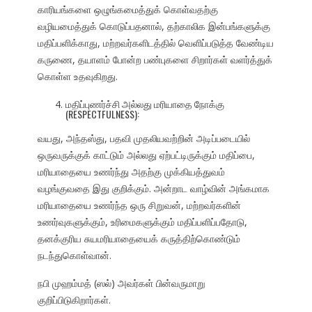
காரியங்களை ஒழுங்கமைத்துக் கொள்வதற்கு
வழியமைத்துக் கொடுப்பதனால், தற்காலிக இன்பங்களுக்கு
மதிப்பளிக்காது, மற்றவர்களிடத்தில் வெளிப்படுத்த வேண்டிய
கருணை, தயாளம் போன்ற பண்புகளை சிறார்கள் வளர்த்துக்
கொள்ள உதவுகிறது.
மதிப்புணர்ச்சி அல்லது மரியாதை நோக்கு
(RESPECTFULNESS):
வயது, அந்தஸ்து, பதவி முதலியவற்றின் அடிப்படையில்
ஒருவருக்குக் காட்டும் அல்லது ஏற்பட்டிருக்கும் மதிப்பை,
மரியாதையை உணர்ந்து அதற்கு முக்கியத்துவம்
வழங்குவதை இது குறிக்கும். அன்றாட வாழ்வின் அங்கமாக
மரியாதையை உணர்ந்த ஒரு சிறுவன், மற்றவர்களின்
உணர்வுகளுக்கும், உரிமைகளுக்கும் மதிப்பளிப்பதோடு,
தனக்குரிய சுயமரியாதையைக் கருத்திற்கொண்டும்
நடந்துகொள்வான்.
நபி முஹம்மத் (ஸல்) அவர்கள் பின்வருமாறு
குறிப்பிடுகிறார்கள்.