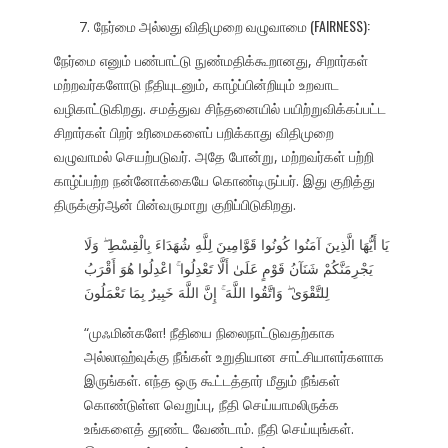
நேர்மை அல்லது விதிமுறை வழுவாமை (FAIRNESS):
நேர்மை எனும் பண்பாட்டு நுண்மதிக்கூறானது, சிறார்கள்
மற்றவர்களோடு நீதியுடனும், காழ்ப்பின்றியும் உறவாட
வழிகாட்டுகிறது. சமத்துவ சிந்தனையில் பயிற்றுவிக்கப்பட்ட
சிறார்கள் பிறர் உரிமைகளைப் பறிக்காது விதிமுறை
வழுவாமல் செயற்படுவர். அதே போன்று, மற்றவர்கள் பற்றி
காழ்ப்பற்ற நன்னோக்கையே கொண்டிருப்பர். இது குறித்து
திருக்குர்ஆன் பின்வருமாறு குறிப்பிடுகிறது.
يَا أَيُّهَا الَّذِينَ آمَنُوا كُونُوا قَوَّامِينَ لِلَّهِ شُهَدَاءَ بِالْقِسْطِ ۖ وَلَا
يَجْرِمَنَّكُمْ شَنَآنُ قَوْمٍ عَلَىٰ أَلَّا تَعْدِلُوا ۚ اعْدِلُوا هُوَ أَقْرَبُ
لِلتَّقْوَىٰ ۖ وَاتَّقُوا اللَّهَ ۚ إِنَّ اللَّهَ خَبِيرٌ بِمَا تَعْمَلُونَ
“முஃமின்களே! நீதியை நிலைநாட்டுவதற்காக
அல்லாஹ்வுக்கு நீங்கள் உறுதியான சாட்சியாளர்களாக
இருங்கள். எந்த ஒரு கூட்டத்தார் மீதும் நீங்கள்
கொண்டுள்ள வெறுப்பு, நீதி செய்யாமலிருக்க
உங்களைத் தூண்ட வேண்டாம். நீதி செய்யுங்கள்.