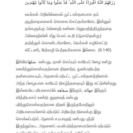
رَزَقَهُمُ اللَّهُ افْتِرَاءً عَلَى اللَّهِ ۚ قَدْ ضَلُّوا وَمَا كَانُوا مُهْتَدِينَ
எவர்கள் அறிவில்லாமல் முட்டாள்தனமாக தம்
குழந்தைகளைக் கொலை செய்தார்களோ, இன்னும்
தங்களுக்கு அல்லாஹ் உண்ண அனுமதித்திருந்ததை
அல்லாஹ்வின் மீது பொய் கூறி (ஆகாதென்று)
தடுத்துக் கொண்டார்களோ, அவர்கள் வழிகெட்டு
விட்டனர், நேர்வழி பெற்றவர்களாக இல்லை. (6:140)
இங்கேسَفَهًا என்பது, தான் செய்யும் காரியம் பிழை என்று
உணர்ந்துகொள்வதற்கான திறனற்ற, நுண்மதியற்ற
தன்மையையும், அதனால் ஏற்பட்ட முட்டாள்தனத்தினால்
அந்த பிழையான காரியம் நிகழ்ந்ததையும் இது சுட்டுகின்றது.
இஸ்லாமிய பரிபாசையில் سفاهة இற்கும், جهالة இற்கும்
வித்தியாசம் உண்டு. ஜஹாலத் என்பது
புரிந்துகொள்வதற்கான திறன் இருந்தபோதிலும்
அறியாமையினால் ஏற்படும் அறிவற்ற நிலைக்கு இது
சொல்லப்படும். ஆனால் சஃபாஹத் என்பது புத்தி
இருந்தும்கூட அதனைப் பயன்படுத்தாமையினால் ஏற்படும்
நுண்மதியற்ற முட்டாள்தனத்தைக் குறிக்கும்.