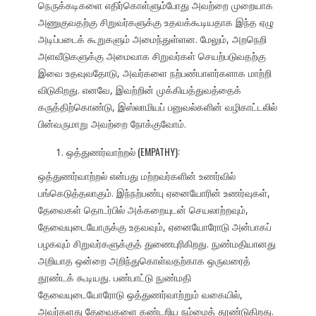
நெருக்கடிகளை எதிர்கொள்ளும்போது அவற்றை முறையாக
அணுகுவதற்கு சிறுவர்களுக்கு உதவக்கூடியதாக இந்த ஏழு
அடிப்படைக் கூறுகளும் அமைந்துள்ளன. மேலும், அறநெறி
அளவீடுகளுக்கு அமைவாக சிறுவர்கள் செயற்படுவதற்கு
இவை உதவுவதோடு, அவர்களை நற்பண்பாளர்களாக மாற்றி
விடுகிறது. எனவே, இவற்றின் முக்கியத்துவத்தைக்
கருத்திற்கொண்டு, இஸ்லாமியப் பனுவல்களின் வழிகாட்டலில்
பின்வருமாறு அவற்றை நோக்குவோம்.
ஒத்துணர்வாற்றல் (EMPATHY):
ஒத்துணர்வாற்றல் என்பது மற்றவர்களின் உணர்வில்
பங்கெடுத்தலாகும். இந்நற்பண்பு ஏனையோரின் உணர்வுகள்,
தேவைகள் தொடர்பில் அக்கறையுடன் செயலாற்றவும்,
தேவையுடையோருக்கு உதவவும், ஏனையோரோடு அன்பாகப்
பழகவும் சிறுவர்களுக்குத் துணைபுரிகிறது. நுண்மதியானது
அறியாத ஒன்றை அறிந்துகொள்வதற்காக ஒருவரைத்
தூண்டக் கூடியது. பண்பாட்டு நுண்மதி
தேவையுடையோரோடு ஒத்துணர்வாற்றும் வகையில்,
அவர்களது தேவைகளை கண்டறிய நம்மைத் தூண்டுகிறது.