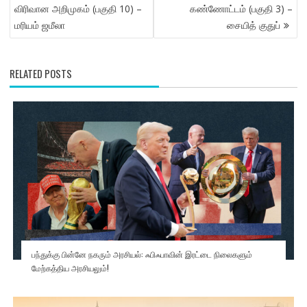
NAVIGATION
விரிவான அறிமுகம் (பகுதி 10) –
கண்ணோட்டம் (பகுதி 3) –
மரியம் ஜமீலா
சையித் குதுப்
RELATED POSTS
பந்துக்கு பின்னே நகரும் அரசியல்: ஃபிஃபாவின் இரட்டை நிலைகளும்
மேற்கத்திய அரசியலும்!