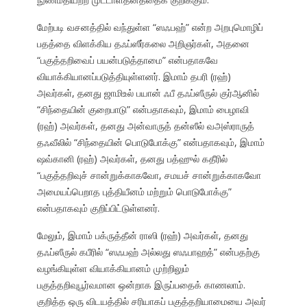
மேற்படி வசனத்தில் வந்துள்ள “ஸஃபஹ்” என்ற அறபுமொழிப்
பதத்தை விளக்கிய தஃப்ஸீர்கலை அறிஞர்கள், அதனை
“பகுத்தறிவைப் பயன்படுத்தாமை” என்பதாகவே
வியாக்கியானப்படுத்தியுள்ளனர். இமாம் தபரி (ரஹ்)
அவர்கள், தனது ஜாமிஉல் பயான் ஃபீ தஃப்ஸீருல் குர்ஆனில்
“சிந்தையின் குறைபாடு” என்பதாகவும், இமாம் பைழாவி
(ரஹ்) அவர்கள், தனது அன்வாருத் தன்ஸீல் வஅஸ்ராருத்
தஃவீலில் “சிந்தையின் பொடுபோக்கு” என்பதாகவும், இமாம்
ஷவ்கானி (ரஹ்) அவர்கள், தனது பத்ஹுல் கதீரில்
“பகுத்தறிவுச் சான்றுக்காகவோ, சமயச் சான்றுக்காகவோ
அமையப்பெறாத புத்தியீனம் மற்றும் பொடுபோக்கு”
என்பதாகவும் குறிப்பிட்டுள்ளனர்.
மேலும், இமாம் பக்ருத்தீன் ராஸி (ரஹ்) அவர்கள், தனது
தஃப்ஸீருல் கபீரில் “ஸஃபஹ் அல்லது ஸஃபாஹத்” என்பதற்கு
வழங்கியுள்ள வியாக்கியானம் முற்றிலும்
பகுத்தறிவுபூர்வமான ஒன்றாக இருப்பதைக் காணலாம்.
குறித்த ஒரு விடயத்தில் சரியாகப் பகுத்தறியாமையை அவர்