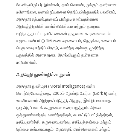
வேண்டியிருப்பர். இவர்கள், தாம் கொண்டிருக்கும் தளர்வான
மனோநிலை, மனவிருப்புகளை நெறிப்படுத்துவதில் பலவீனம்,
அறநெறி நற்பண்புகளைப் புரிந்துகொள்வதற்கான
அறிவுத்திறனின் வளர்ச்சியின்மை மற்றும் தவறாக
வழிநடத்தப்பட்ட நம்பிக்கைகள் முதலான காரணங்களால்
சமூக, பண்பாட்டு பின்னடைவுகளையும், நெருக்கடிகளையும்
பெருமளவு சந்திப்பதோடு, வளர்ந்த அல்லது முதிர்ந்த
பருவத்தில் அசாதாரண, தோல்வியுறும் நபர்களாக
மாறிவிடுவர்.
அறநெறி நுண்மதிக்கூறுகள்
அறநெறி நுண்மதி (Moral Intelligence) என்ற
சொற்பிரயோகத்தை, 2005ம் ஆண்டு போர்பா (Borba) என்ற
உளவியலாளர் அறிமுகப்படுத்தி, அதற்கு இன்றியமையாத
ஏழு அடிப்படைக் கூறுகளை வரையறுத்தார். அவை
ஒத்துணர்வாற்றல், உணர்ந்தறிதல், சுயகட்டுப்பாட்டுத்திறன்,
மதிப்புணர்ச்சி, கருணையுணர்வு, சகிப்புத்தன்மை மற்றும்
நேர்மை என்பனவாகும். அறநெறிப் பிரச்சினைகள் மற்றும்