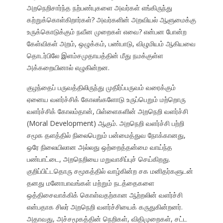
அறநெறிசார்ந்த நற்பண்புகளை அவர்கள் எங்கிருந்து
கற்றுக்கொள்கிறார்கள்? அவர்களின் அறவியல் ஆளுமைக்கு
உருக்கொடுக்கும் நவீன முறைகள் எவை? என்பன போன்ற
கேள்விகள் அறம், ஒழுக்கம், பண்பாடு, விழுமியம் ஆகியவை
தொடர்பிலே இளம்சமுதாயத்தின் மீது நமக்குள்ள
அக்கறையினால் எழுகின்றன.
குழந்தைப் பருவத்திலிருந்து முதிர்ப்பருவம் வரைக்கும்
ஏனைய வளர்ச்சிக் கோலங்களோடு உருப்பெறும் மற்றொரு
வளர்ச்சிக் கோலம்தான், பிள்ளைகளின் அறநெறி வளர்ச்சி
(Moral Development) ஆகும். அறநெறி வளர்ச்சி பற்றி
சமூக தளத்தில் நிலைபெறும் பன்மைத்துவ நோக்கானது,
ஒரே நிலையிலான அல்லது ஒற்றைத்தன்மை வாய்ந்த
பண்பாட்டை, அறநெறியை மறுவாசிப்புச் செய்கிறது.
குறிப்பிட்டதொரு சமூகத்தில் வாழ்கின்ற சக மனிதர்களுடன்
தனது மனோபாவங்கள் மற்றும் நடத்தைகளை
ஒத்திசைவாக்கிக் கொள்வதற்கான ஆற்றலின் வளர்ச்சி
என்பதாக சிலர் அறநெறி வளர்ச்சியைக் கருதுகின்றனர்.
அதாவது, அச்சமூகத்தின் நெறிகள், விதிமுறைகள், சட்ட