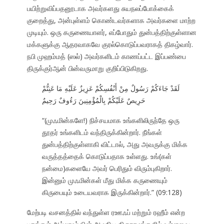
பயிற்றுவிப்பதனூடாக அவர்களது சுயநலப்போக்கைக்
குறைத்து, அன்புள்ளம் கொண்டவர்களாக அவர்களை மாற்ற
முடியும். ஒரு கருணையாளர், எப்போதும் துன்பத்திற்குள்ளான
மக்களுக்கு ஆதரவாகவே குரல்கொடுப்பவராகத் திகழ்வார்.
நபி முஹம்மத் (ஸல்) அவர்களிடம் காணப்பட்ட இப்பண்பை
திருக்குர்ஆன் பின்வருமாறு குறிப்பிடுகிறது.
لَقَدْ جَاءَكُمْ رَسُولٌ مِنْ أَنْفُسِكُمْ عَزِيزٌ عَلَيْهِ مَا عَنِتُّمْ
حَرِيصٌ عَلَيْكُمْ بِالْمُؤْمِنِينَ رَءُوفٌ رَحِيمٌ
“(முஃமின்களே!) நிச்சயமாக உங்களிலிருந்தே ஒரு
தூதர் உங்களிடம் வந்திருக்கின்றார். நீங்கள்
துன்பத்திற்குள்ளாகி விட்டால், அது அவருக்கு மிக்க
வருத்தத்தைக் கொடுப்பதாக உள்ளது. உங்(கள்
நன்மை)களையே அவர் பெரிதும் விரும்புகிறார்.
இன்னும் முஃமின்கள் மீது மிக்க கருணையும்
கிருபையும் உடையவராக இருக்கின்றார்.” (09:128)
மேற்படி வசனத்தில் வந்துள்ள ரஊஃப் மற்றும் ரஹீம் என்ற