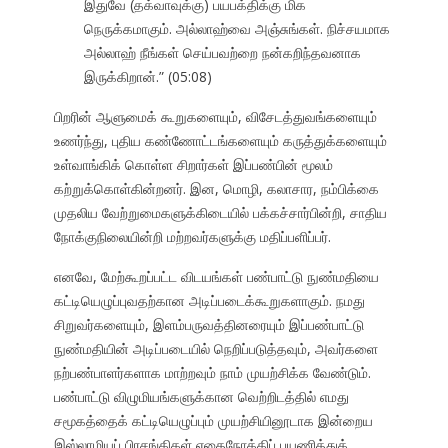
இதுவே (தக்வாவுக்கு) பயபக்திக்கு மிக
நெருக்கமாகும். அல்லாஹ்வை அஞ்சுங்கள். நிச்சயமாக
அல்லாஹ் நீங்கள் செய்பவற்றை நன்கறிந்தவனாக
இருக்கிறான்.” (05:08)
பிறரின் ஆளுமைக் கூறுகளையும், விசேடத்துவங்களையும்
உணர்ந்து, புதிய கண்ணோட்டங்களையும் கருத்துக்களையும்
உள்வாங்கிக் கொள்ள சிறார்கள் இப்பண்பின் மூலம்
கற்றுக்கொள்கின்றனர். இன, மொழி, கலாசார, நம்பிக்கை
முதலிய வேற்றுமைகளுக்கிடையில் பக்கச்சார்பின்றி, சாதிய
நோக்குநிலையின்றி மற்றவர்களுக்கு மதிப்பளிப்பர்.
எனவே, மேற்கூறப்பட்ட விடயங்கள் பண்பாட்டு நுண்மதியை
கட்டியெழுப்புவதற்கான அடிப்படைக்கூறுகளாகும். நமது
சிறுவர்களையும், இளம்பருவத்தினரையும் இப்பண்பாட்டு
நுண்மதியின் அடிப்படையில் நெறிப்படுத்தவும், அவர்களை
நற்பண்பாளர்களாக மாற்றவும் நாம் முயற்சிக்க வேண்டும்.
பண்பாட்டு விழுமியங்களுக்கான வெற்றிடத்தில் எமது
சமூகத்தைக் கட்டியெழுப்பும் முயற்சியினூடாக இன்றைய
இஸ்லாமியப் பிரசங்கிகள் எதைநோக்கிப் பயணித்துக்