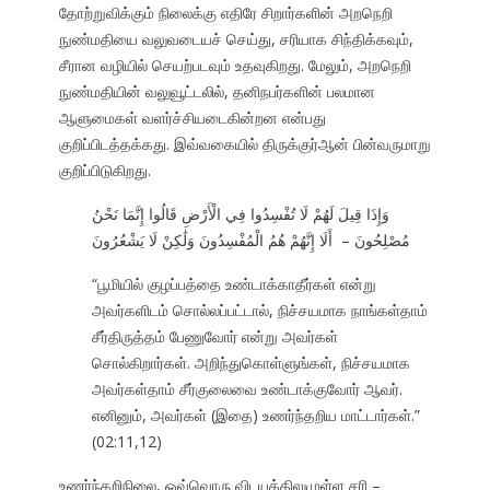
தோற்றுவிக்கும் நிலைக்கு எதிரே சிறார்களின் அறநெறி
நுண்மதியை வலுவடையச் செய்து, சரியாக சிந்திக்கவும்,
சீரான வழியில் செயற்படவும் உதவுகிறது. மேலும், அறநெறி
நுண்மதியின் வலுவூட்டலில், தனிநபர்களின் பலமான
ஆளுமைகள் வளர்ச்சியடைகின்றன என்பது
குறிப்பிடத்தக்கது. இவ்வகையில் திருக்குர்ஆன் பின்வருமாறு
குறிப்பிடுகிறது.
وَإِذَا قِيلَ لَهُمْ لَا تُفْسِدُوا فِي الْأَرْضِ قَالُوا إِنَّمَا نَحْنُ
مُصْلِحُونَ – أَلَا إِنَّهُمْ هُمُ الْمُفْسِدُونَ وَلَٰكِنْ لَا يَشْعُرُونَ
“பூமியில் குழப்பத்தை உண்டாக்காதீர்கள் என்று
அவர்களிடம் சொல்லப்பட்டால், நிச்சயமாக நாங்கள்தாம்
சீர்திருத்தம் பேணுவோர் என்று அவர்கள்
சொல்கிறார்கள். அறிந்துகொள்ளுங்கள், நிச்சயமாக
அவர்கள்தாம் சீர்குலைவை உண்டாக்குவோர் ஆவர்.
எனினும், அவர்கள் (இதை) உணர்ந்தறிய மாட்டார்கள்.”
(02:11,12)
உணர்ந்தறிநிலை, ஒவ்வொரு விடயத்திலுமுள்ள சரி –