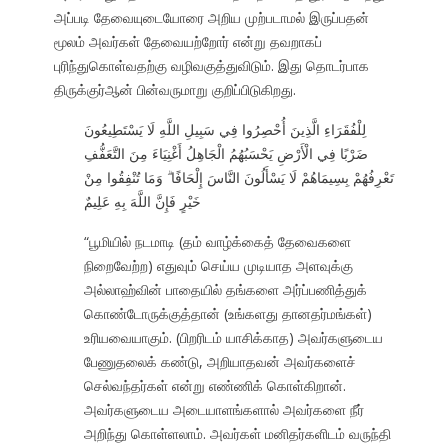
அப்படி தேவையுடையோரை அறிய முற்படாமல் இருப்பதன்
மூலம் அவர்கள் தேவையற்றோர் என்று தவறாகப்
புரிந்துகொள்வதற்கு வழிவகுத்துவிடும். இது தொடர்பாக
திருக்குர்ஆன் பின்வருமாறு குறிப்பிடுகிறது.
لِلْفُقَرَاءِ الَّذِينَ أُحْصِرُوا فِي سَبِيلِ اللَّهِ لَا يَسْتَطِيعُونَ
ضَرْبًا فِي الْأَرْضِ يَحْسَبُهُمُ الْجَاهِلُ أَغْنِيَاءَ مِنَ التَّعَفُّفِ
تَعْرِفُهُمْ بِسِيمَاهُمْ لَا يَسْأَلُونَ النَّاسَ إِلْحَافًا ۗ وَمَا تُنْفِقُوا مِنْ
خَيْرٍ فَإِنَّ اللَّهَ بِهِ عَلِيمٌ
“பூமியில் நடமாடி (தம் வாழ்க்கைத் தேவைகளை
நிறைவேற்ற) எதுவும் செய்ய முடியாத அளவுக்கு
அல்லாஹ்வின் பாதையில் தங்களை அர்ப்பணித்துக்
கொண்டோருக்குத்தான் (உங்களது தானதர்மங்கள்)
உரியவையாகும். (பிறரிடம் யாசிக்காத) அவர்களுடைய
பேணுதலைக் கண்டு, அறியாதவன் அவர்களைச்
செல்வந்தர்கள் என்று எண்ணிக் கொள்கிறான்.
அவர்களுடைய அடையாளங்களால் அவர்களை நீர்
அறிந்து கொள்ளலாம். அவர்கள் மனிதர்களிடம் வருந்தி