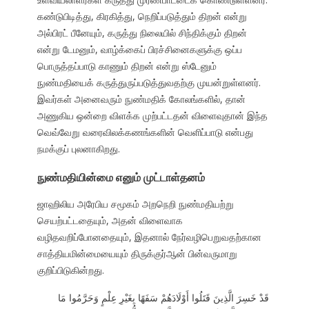
கண்டுபிடித்து, கிரகித்து, நெறிப்படுத்தும் திறன் என்று
அல்பிரட் பீனேயும், கருத்து நிலையில் சிந்திக்கும் திறன்
என்று டேமனும், வாழ்க்கைப் பிரச்சினைகளுக்கு ஒப்ப
பொருத்தப்பாடு காணும் திறன் என்று ஸ்டேனும்
நுண்மதியைக் கருத்துருப்படுத்துவதற்கு முயன்றுள்ளனர்.
இவர்கள் அனைவரும் நுண்மதிக் கோலங்களில், தான்
அணுகிய ஒன்றை விளக்க முற்பட்டதன் விளைவுதான் இந்த
வெவ்வேறு வரைவிலக்கணங்களின் வெளிப்பாடு என்பது
நமக்குப் புலனாகிறது.
நுண்மதியின்மை எனும் முட்டாள்தனம்
ஜாஹிலிய அரேபிய சமூகம் அறநெறி நுண்மதியற்று
செயற்பட்டதையும், அதன் விளைவாக
வழிதவறிப்போனதையும், இதனால் நேர்வழிபெறுவதற்கான
சாத்தியமின்மையையும் திருக்குர்ஆன் பின்வருமாறு
குறிப்பிடுகின்றது.
قَدْ خَسِرَ الَّذِينَ قَتَلُوا أَوْلَادَهُمْ سَفَهًا بِغَيْرِ عِلْمٍ وَحَرَّمُوا مَا