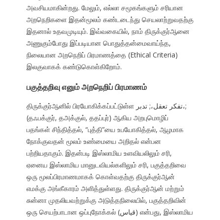
அவசியமாகின்றது. மேலும், எல்லா சமூகங்களும் சரியான
அறநெறிகளை இதன்மூலம் கண்டடைந்து செயலாற்றுவதற்கு
இதனால் உதவமுடியும். இவ்வகையில், நாம் திருக்குர்ஆனை
அணுகும்போது இப்படியான பொதுத்தன்மைவாய்ந்த,
நிலையான அறநெறிப் பிரமாணத்தை (Ethical Criteria)
இலகுவாகக் கண்டுகொள்கிறோம்.
பகுத்தறிவு எனும் அறநெறிப் பிரமாணம்
திருக்குர்ஆனில் பிரயோகிக்கப்பட்டுள்ள تفکر تعقل،; تدبر،;
(தஃபக்குர், தஅக்குல், ததப்புர்) ஆகிய அறபுமொழிப்
பதங்கள் சிந்தித்தல், “புத்தி”யை உபயோகித்தல், ஆழமாக
நோக்குவதன் மூலம் உண்மையை அறிதல் என்பன
பற்றியதாகும். இதன்படி இஸ்லாமிய உளவியலிலும் சரி,
ஏனைய இஸ்லாமிய மானுடவியல்களிலும் சரி, பகுத்தறிவை
ஒரு மூலப்பிரமாணமாகக் கொள்வதற்கு திருக்குர்ஆன்
எமக்கு அங்கீகாரம் அளித்துள்ளது. திருக்குர்ஆன் மற்றும்
சுன்னா முதலியவற்றுக்கு அடுத்தநிலையில், பகுத்தறிவின்
ஒரு செயற்பாடான ஒப்புநோக்கல் (قیاس) என்பது, இஸ்லாமிய