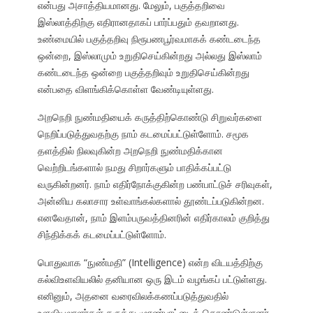
என்பது அசாத்தியமானது. மேலும், பகுத்தறிவை
இஸ்லாத்திற்கு எதிரானதாகப் பார்ப்பதும் தவறானது.
உண்மையில் பகுத்தறிவு நிரூபணபூர்வமாகக் கண்டடைந்த
ஒன்றை, இஸ்லாமும் உறுதிசெய்கின்றது அல்லது இஸ்லாம்
கண்டடைந்த ஒன்றை பகுத்தறிவும் உறுதிசெய்கின்றது
என்பதை விளங்கிக்கொள்ள வேண்டியுள்ளது.
அறநெறி நுண்மதியைக் கருத்திற்கொண்டு சிறுவர்களை
நெறிப்படுத்துவதற்கு நாம் கடமைப்பட்டுள்ளோம். சமூக
தளத்தில் நிலவுகின்ற அறநெறி நுண்மதிக்கான
வெற்றிடங்களால் நமது சிறார்களும் பாதிக்கப்பட்டு
வருகின்றனர். நாம் எதிர்நோக்குகின்ற பண்பாட்டுச் சரிவுகள்,
அன்னிய கலாசார உள்வாங்கல்களால் தூண்டப்படுகின்றன.
எனவேதான், நாம் இளம்பருவத்தினரின் எதிர்காலம் குறித்து
சிந்திக்கக் கடமைப்பட்டுள்ளோம்.
பொதுவாக “நுண்மதி” (Intelligence) என்ற விடயத்திற்கு
கல்விஉளவியலில் தனியான ஒரு இடம் வழங்கப் பட்டுள்ளது.
எனினும், அதனை வரைவிலக்கணப்படுத்துவதில்
உளவியலாளர்கள் கருத்து முரண்பாட்டைக் கொண்டுள்ளனர்.