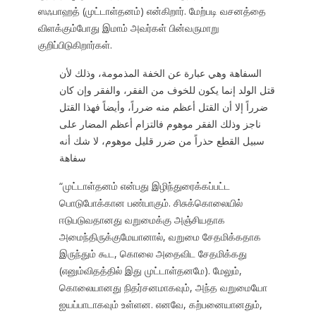
ஸஃபாஹத் (முட்டாள்தனம்) என்கிறார். மேற்படி வசனத்தை
விளக்கும்போது இமாம் அவர்கள் பின்வருமாறு
குறிப்பிடுகிறார்கள்.
السفاهة وهي عبارة عن الخفة المذمومة، وذلك لأن
قتل الولد إنما يكون للخوف من الفقر، والفقر وإن كان
ضرراً إلا أن القتل أعظم منه ضرراً، وأيضاً فهذا القتل
ناجز وذلك الفقر موهوم فالتزام أعظم المضار على
سبيل القطع حذراً من ضرر قليل موهوم، لا شك أنه
سفاهة
“முட்டாள்தனம் என்பது இழிந்துரைக்கப்பட்ட
பொடுபோக்கான பண்பாகும். சிசுக்கொலையில்
ஈடுபடுவதானது வறுமைக்கு அஞ்சியதாக
அமைந்திருக்குமேயானால், வறுமை சேதமிக்கதாக
இருந்தும் கூட, கொலை அதைவிட சேதமிக்கது
(எனும்விதத்தில் இது முட்டாள்தனமே). மேலும்,
கொலையானது நிதர்சனமாகவும், அந்த வறுமையோ
ஐயப்பாடாகவும் உள்ளன. எனவே, கற்பனையானதும்,