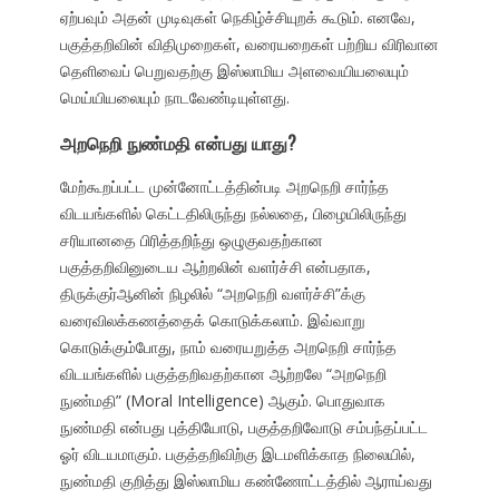
ஏற்பவும் அதன் முடிவுகள் நெகிழ்ச்சியுறக் கூடும். எனவே,
பகுத்தறிவின் விதிமுறைகள், வரையறைகள் பற்றிய விரிவான
தெளிவைப் பெறுவதற்கு இஸ்லாமிய அளவையியலையும்
மெய்யியலையும் நாடவேண்டியுள்ளது.
அறநெறி நுண்மதி என்பது யாது?
மேற்கூறப்பட்ட முன்னோட்டத்தின்படி அறநெறி சார்ந்த
விடயங்களில் கெட்டதிலிருந்து நல்லதை, பிழையிலிருந்து
சரியானதை பிரித்தறிந்து ஒழுகுவதற்கான
பகுத்தறிவினுடைய ஆற்றலின் வளர்ச்சி என்பதாக,
திருக்குர்ஆனின் நிழலில் “அறநெறி வளர்ச்சி”க்கு
வரைவிலக்கணத்தைக் கொடுக்கலாம். இவ்வாறு
கொடுக்கும்போது, நாம் வரையறுத்த அறநெறி சார்ந்த
விடயங்களில் பகுத்தறிவதற்கான ஆற்றலே “அறநெறி
நுண்மதி” (Moral Intelligence) ஆகும். பொதுவாக
நுண்மதி என்பது புத்தியோடு, பகுத்தறிவோடு சம்பந்தப்பட்ட
ஓர் விடயமாகும். பகுத்தறிவிற்கு இடமளிக்காத நிலையில்,
நுண்மதி குறித்து இஸ்லாமிய கண்ணோட்டத்தில் ஆராய்வது