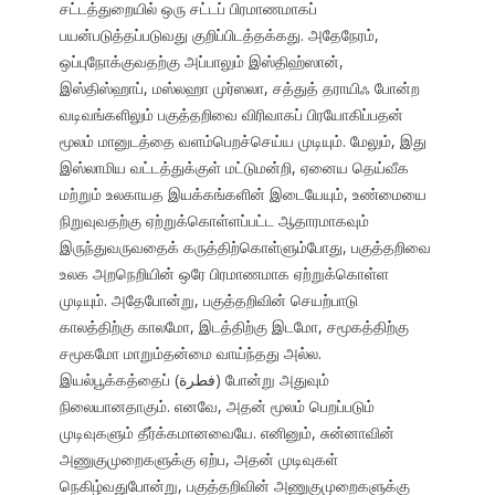
சட்டத்துறையில் ஒரு சட்டப் பிரமாணமாகப்
பயன்படுத்தப்படுவது குறிப்பிடத்தக்கது. அதேநேரம்,
ஒப்புநோக்குவதற்கு அப்பாலும் இஸ்திஹ்ஸான்,
இஸ்திஸ்ஹாப், மஸ்லஹா முர்ஸலா, சத்துத் தராயிஃ போன்ற
வடிவங்களிலும் பகுத்தறிவை விரிவாகப் பிரயோகிப்பதன்
மூலம் மானுடத்தை வளம்பெறச்செய்ய முடியும். மேலும், இது
இஸ்லாமிய வட்டத்துக்குள் மட்டுமன்றி, ஏனைய தெய்வீக
மற்றும் உலகாயத இயக்கங்களின் இடையேயும், உண்மையை
நிறுவுவதற்கு ஏற்றுக்கொள்ளப்பட்ட ஆதாரமாகவும்
இருந்துவருவதைக் கருத்திற்கொள்ளும்போது, பகுத்தறிவை
உலக அறநெறியின் ஒரே பிரமாணமாக ஏற்றுக்கொள்ள
முடியும். அதேபோன்று, பகுத்தறிவின் செயற்பாடு
காலத்திற்கு காலமோ, இடத்திற்கு இடமோ, சமூகத்திற்கு
சமூகமோ மாறும்தன்மை வாய்ந்தது அல்ல.
இயல்பூக்கத்தைப் (فطرة) போன்று அதுவும்
நிலையானதாகும். எனவே, அதன் மூலம் பெறப்படும்
முடிவுகளும் தீர்க்கமானவையே. எனினும், சுன்னாவின்
அணுகுமுறைகளுக்கு ஏற்ப, அதன் முடிவுகள்
நெகிழ்வதுபோன்று, பகுத்தறிவின் அணுகுமுறைகளுக்கு