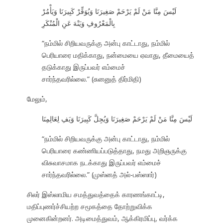
لَيْسَ مِنَّا مَنْ لَمْ يَرْحَمْ صَغِيرَنَا وَيُوَقِّرْ كَبِيرَنَا وَيَأْمُرْ
بِالْمَعْرُوفِ وَيَنْهَ عَنِ الْمُنْكَرِ
“நம்மில் சிறியவருக்கு அன்பு காட்டாது, நம்மில்
பெரியாரை மதிக்காது, நன்மையை ஏவாது, தீமையைத்
தடுக்காது இருப்பவர் எம்மைச்
சார்ந்தவரில்லை.” (சுனனுத் திர்மிதி)
மேலும்,
لَيْسَ مِنَّا مَنْ لَمْ يَرْحَمْ صَغِيرَنَا وَيُجِلَّ كَبِيرَنَا وَيَفِ لِعَالِمِنَا
“நம்மில் சிறியவருக்கு அன்பு காட்டாது, நம்மில்
பெரியாரை கண்ணியப்படுத்தாது, நமது அறிஞருக்கு
விசுவாசமாக நடக்காது இருப்பவர் எம்மைச்
சார்ந்தவரில்லை.” (முஸ்னத் அல்-பஸ்ஸார்)
சிலர் இஸ்லாமிய சமத்துவத்தைக் காரணங்காட்டி,
மதிப்புணர்ச்சியற்ற சமூகத்தை தோற்றுவிக்க
முனைகின்றனர். அடிமைத்துவம், ஆக்கிரமிப்பு, வர்க்க