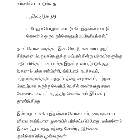
வர்ணிக்கப் பட்டுள்ளது.
…وَتَوَاصَوْا بِالصَّبْرِ
…”மேலும் பொறுமையை (சகிப்புத்தன்மையை)க்
கொண்டு ஒருவருக்கொருவர் உபதேசியுங்கள்.”
தான் கொண்டிருக்கும் இன, மொழி, கலாசார மற்றும்
சிந்தனை வேறுபாடுகளுக்கு அப்பால் நின்று மற்றவர்களுக்கு
மதிப்பளிக்கும் மனப்பாங்கு இதன் மூலம் ஏற்படுகிறது.
இதனால் பக்க சார்பின்றி, நீதியோடு நடக்கவும்,
மற்றவர்களுக்குரிய சந்தர்ப்பத்தை வழங்கவும், மற்றவர்
தொடர்பாக கருத்துவெளியிடுவதில் அவர்களது சகல
கோணங்களையும் கருத்திற் கொள்ளவும் இப்பண்பு
தூண்டுகிறது.
இவ்வாறான சகிப்புத்தன்மை கொண்டவர், ஒருவருடைய
உரிமை அநீதியான முறையில் பரிக்கப்படும்போது, மக்களோடு
இணைந்து சமத்துவத்தை வேண்டி, நீதிக்காக
குரல்கொடுக்க முன்வருவார்.