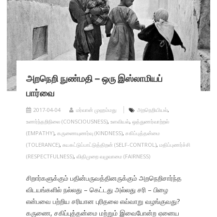
அறநெறி நுண்மதி – ஒரு இஸ்லாமியப்
பார்வை
2017-04-04
மர்வான் முஹம்மது
அறநெறியியல்
,
உணர்ந்தறிநிலை (CONSCIOUSNESS)
,
உளவியல்
,
ஒத்துணர்வாற்றல்
(EMPATHY)
,
கருணையுணர்வு (KINDNESS)
,
சகிப்புத்தன்மை
(TOLERANCE)
,
சுயகட்டுப்பாட்டுத்திறன் (SELF-CONTROL)
,
மதிப்புணர்ச்சி
(RESPECTFULNESS)
,
விதிமுறை வழுவாமை (FAIRNESS)
சிறார்களுக்கும் பதின்பருவத்தினருக்கும் அறநெறிசார்ந்த
விடயங்களில் நல்லது – கெட்டது அல்லது சரி – பிழை
என்பவை பற்றிய சரியான புரிதலை எவ்வாறு வழங்குவது?
கருணை, சகிப்புத்தன்மை மற்றும் இவைபோன்ற ஏனைய