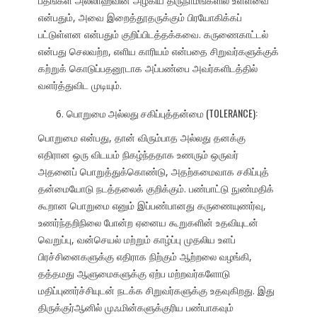
பதங்கள் அல்லாஹ்வின் அழகிய திருநாமங்களில் உள்ளவை
என்பதும், அவை இறைத்தூதருக்கும் பிரயோகிக்கப்
பட்டுள்ளன என்பதும் குறிப்பிடத்தக்கவை. கருணைகாட்டல்
என்பது செலவற்ற, எளிய காரியம் என்பதை சிறுவர்களுக்குக்
கற்றுக் கொடுப்பதனூடாக அப்பண்பை அவர்களிடத்தில்
வளர்த்துவிட முடியும்.
பொறுமை அல்லது சகிப்புத்தன்மை (TOLERANCE):
பொறுமை என்பது, தான் விரும்பாத அல்லது தனக்கு
எதிரான ஒரு விடயம் நிகழ்ந்ததாக உணரும் ஒருவர்
அதனைப் பொறுத்துக்கொண்டு, அதற்கமைவாக சகிப்புத்
தன்மையோடு நடத்தலைக் குறிக்கும். பண்பாட்டு நுண்மதிக்
கூறான பொறுமை எனும் இப்பண்பானது கருணையுணர்வு,
உணர்ந்தறிநிலை போன்ற ஏனைய கூறுகளின் உதவியுடன்
வெறுப்பு, வன்செயல் மற்றும் காழ்ப்பு முதலிய உளப்
பிரச்சினைகளுக்கு எதிராக நிற்கும் ஆற்றலை வழங்கி,
தத்தமது ஆளுமைகளுக்கு ஏற்ப மற்றவர்களோடு
மதிப்புணர்ச்சியுடன் நடக்க சிறுவர்களுக்கு உதவுகிறது. இது
திருக்குர்ஆனில் முஃமின்களுக்குரிய பண்பாகவும்