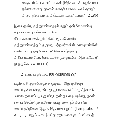
எதையும் கேட்கமாட்டார்கள் (இத்தகையோருக்காக)
நல்லதினின்று நீங்கள் எதைச் செலவு செய்தாலும்
அதை நிச்சயமாக அல்லாஹ் நன்கறிவான்.” (2:286)
இவைதவிர, ஒத்துணர்வாற்றல் எனும் தார்மீக உணர்வு
சரியான காரியங்களைப் புரிய
சிறார்களை ஊக்குவிக்கின்றது. ஏனெனில்
ஒத்துணர்வாற்றும் ஒருவர், மற்றவர்களின் மனவுணர்வின்
வலியைப் புரிந்து கொண்டு செயலாற்றுவார்.
அநியாயமாகவோ, இரக்கமற்ற முறையிலோ அவர்களோடு
நடந்துகொள்ள மாட்டார்.
உணர்ந்தறிநிலை (CONSCIOUSNESS):
வழிதவறி குற்றமிழைத்த ஒருவர், அது குறித்து
உணர்ந்துகொள்ளும்போது குற்றவுணர்ச்சிக்கு ஆளாகி,
மனவேதனைப்படுவதுண்டு. தன் தவறை அல்லது தான்
என்ன செய்திருக்கிறோம் என்று உணரும் ஆற்றலே
உணர்ந்தறிநிலை ஆகும். இது மனமருட்சி (Temptation /
وسوسة) எனும் செயற்பாட்டு ரீதியிலான ஐயப்பாட்டைத்