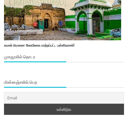
கமால் மௌலா: கோயிலாக மாற்றப்பட்ட பள்ளிவாசல்!
முகநூலில் தொடர
மின்னஞ்சலில் பெற