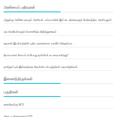
அண்மைப் பதிவுகள்
பந்துக்கு பின்னே நகரும் அரசியல்: ஃபிஃபாவின் இரட்டை நிலைகளும் மேற்கத்திய அரசியலும்!
மத வெறியர்களும் மௌனித்த நீதித்துறையும்
ஹமாஸ் இயக்கத்தின் புதிய தலைவராக ஃகலீல் அல்ஹய்யா
நியாயமான கோபம் எப்போது தார்மீகக் கடமையாகிறது?
தமிழ்நாட்டில் இஸ்லாத்தை நோக்கிய பெருந்திரள் மதமாற்றங்கள்
இணைந்திருங்கள்
பகுதிகள்
உலகநோக்கு
(87)
அரச பயங்கரவாதம்
(57)