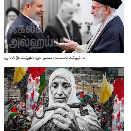
ஹமாஸ் இயக்கத்தின் புதிய தலைவராக ஃகலீல் அல்ஹய்யா