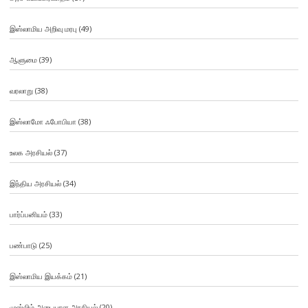
இஸ்லாமிய அறிவு மரபு
(49)
ஆளுமை
(39)
வரலாறு
(38)
இஸ்லாமோ ஃபோபியா
(38)
உலக அரசியல்
(37)
இந்திய அரசியல்
(34)
பார்ப்பனியம்
(33)
பண்பாடு
(25)
இஸ்லாமிய இயக்கம்
(21)
முஸ்லிம் அடையாள அரசியல்
(20)