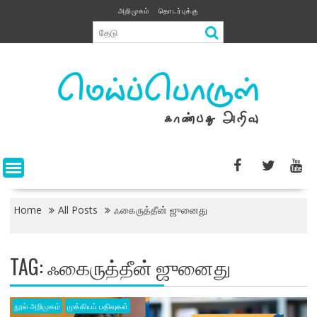
Skip
அறிமுகம்
தொடர்புக்கு
to
content
Home
All Posts
ஃகைருத்தீன் ஜுனைது
TAG:
ஃகைருத்தீன் ஜுனைது
நூல் அறிமுகம்
முக்கியப் பதிவுகள்