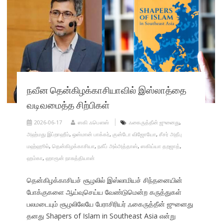
நவீன தென்கிழக்காசியாவில் இஸ்லாத்தை
வடிவமைத்த சிற்பிகள்
2026-06-17
ஸகி ஃபௌஸ்
ஃகைருத்தீன் ஜுனைது
,
அஹ்மது இப்றாஹீம்
,
ஒஸ்மான் பாக்கர்
,
குன்டோ விஜோயோ
,
சீசர் அதீபு
மஹ்ஹூல்
,
தென்கிழக்காசியா
,
நகீப் அல்அத்தாஸ்
,
ஸகிய்யா தறஜாத்
,
ஹம்கா
,
ஹாரூன் நாசுத்தியான்
தென்கிழக்காசியச் சூழலில் இஸ்லாமியச் சிந்தனையின்
போக்குகளை ஆய்வுசெய்ய வேண்டுமென்ற கருத்துகள்
பலமடையும் சூழலிலேயே பேராசிரியர் ஃகைருத்தீன் ஜுனைது
தனது Shapers of Islam in Southeast Asia என்று