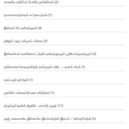
காலனிய எதிர்ப்புப் போரில் முஸ்லிம்கள்
(2)
தாராளவாதத்தைக் கட்டுடைத்தல்
(7)
இஸ்லாம் Vs. நவீனத்துவம்
(4)
ஹிஜாப்: ஒரு பன்முகப் பார்வை
(3)
இஸ்லாமியக் கண்ணோட்டத்தில் நவீனத்துவமும் முற்போக்குவாதமும்
(5)
தற்கொலை வெடிகுண்டுத் தாக்குதல் பற்றி… – தலால் அசத்
(1)
ததப்புருல் குர்ஆன்
(1)
முஸ்லிம் பார்வையில் உலக சரித்திரம்
(1)
திருக்குர்ஆனின் நிழலில் – சையித் குதுப்
(11)
ஹஜ்: உலகளாவிய இஸ்லாமிய இயக்கத்தின் இதயம் – அலீ ஷரீஅத்தி
(3)