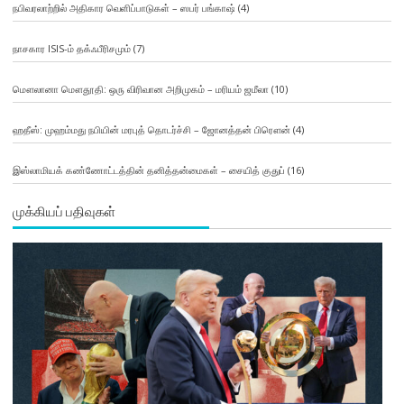
நபிவரலாற்றில் அதிகார வெளிப்பாடுகள் – ஸபர் பங்காஷ்
(4)
நாசகார ISIS-ம் தக்ஃபீரிசமும்
(7)
மௌலானா மௌதூதி: ஒரு விரிவான அறிமுகம் – மரியம் ஜமீலா
(10)
ஹதீஸ்: முஹம்மது நபியின் மரபுத் தொடர்ச்சி – ஜோனத்தன் பிரௌன்
(4)
இஸ்லாமியக் கண்ணோட்டத்தின் தனித்தன்மைகள் – சையித் குதுப்
(16)
முக்கியப் பதிவுகள்