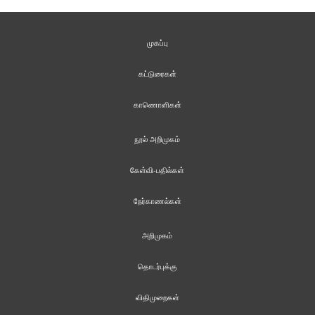
முகப்பு
கட்டுரைகள்
காணொளிகள்
நூல் அறிமுகம்
கேள்வி-பதில்கள்
நேர்காணல்கள்
அறிமுகம்
தொடர்புக்கு
விதிமுறைகள்