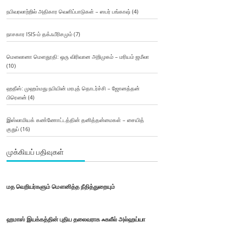
நபிவரலாற்றில் அதிகார வெளிப்பாடுகள் – ஸபர் பங்காஷ்
(4)
நாசகார ISIS-ம் தக்ஃபீரிசமும்
(7)
மௌலானா மௌதூதி: ஒரு விரிவான அறிமுகம் – மரியம் ஜமீலா
(10)
ஹதீஸ்: முஹம்மது நபியின் மரபுத் தொடர்ச்சி – ஜோனத்தன்
பிரௌன்
(4)
இஸ்லாமியக் கண்ணோட்டத்தின் தனித்தன்மைகள் – சையித்
குதுப்
(16)
முக்கியப் பதிவுகள்
மத வெறியர்களும் மௌனித்த நீதித்துறையும்
ஹமாஸ் இயக்கத்தின் புதிய தலைவராக ஃகலீல் அல்ஹய்யா