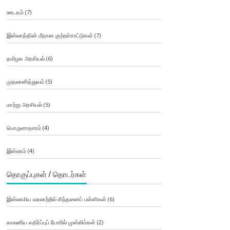
ஊடகம்
(7)
இஸ்லாத்தின் மீதான குற்றச்சாட்டுகள்
(7)
தமிழக அரசியல்
(6)
முதலாளித்துவம்
(5)
மாற்று அரசியல்
(5)
பொருளாதாரம்
(4)
இஸ்லாம்
(4)
தொகுப்புகள் / தொடர்கள்
இஸ்லாமிய வரலாற்றில் சிந்தனைப் பள்ளிகள்
(6)
காலனிய எதிர்ப்புப் போரில் முஸ்லிம்கள்
(2)