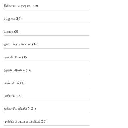
இஸ்லாமிய அறிவு மரபு
(49)
ஆளுமை
(39)
வரலாறு
(38)
இஸ்லாமோ ஃபோபியா
(38)
உலக அரசியல்
(36)
இந்திய அரசியல்
(34)
பார்ப்பனியம்
(33)
பண்பாடு
(25)
இஸ்லாமிய இயக்கம்
(21)
முஸ்லிம் அடையாள அரசியல்
(20)