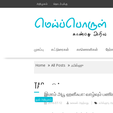
Skip
அறிமுகம்
தொடர்புக்கு
to
content
முகப்பு
கட்டுரைகள்
காணொளிகள்
நேர்
Home
All Posts
ஃபிக்ஹு
TAG:
ஃபிக்ஹு
இமாம் அபூ ஹனீஃபா: வாழ்வும் பணி
நூல் அறிமுகம்
2016-07-12
உவைஸ் அஹ்மது
ஃபிக்ஹு
,
அக