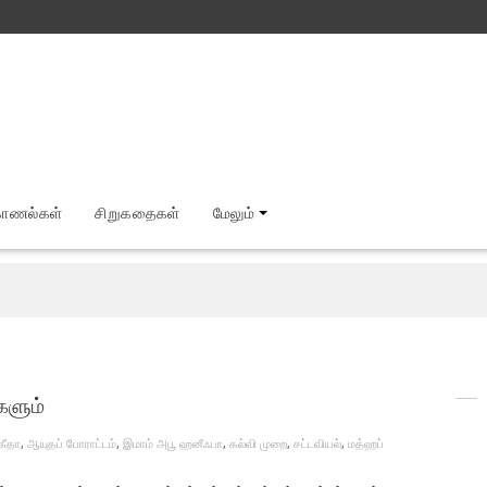
காணல்கள்
சிறுகதைகள்
மேலும்
களும்
ீதா
,
ஆயுதப் போராட்டம்
,
இமாம் அபூ ஹனீஃபா
,
கல்வி முறை
,
சட்டவியல்
,
மத்ஹப்