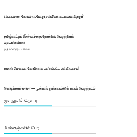
நியாயமான கோபம் எப்போது தார்மீகக் கடமையாகிறது?
தமிழ்நாட்டில் இஸ்லாத்தை நோக்கிய பெருந்திரள்
மதமாற்றங்கள்
ஒரு வரலாற்றுப் பார்வை
கமால் மௌலா: கோயிலாக மாற்றப்பட்ட பள்ளிவாசல்!
கொடிக்கால் மாமா — முக்கால் நூற்றாண்டுக் காலப் பெருந்தடம்
முகநூலில் தொடர
மின்னஞ்சலில் பெற