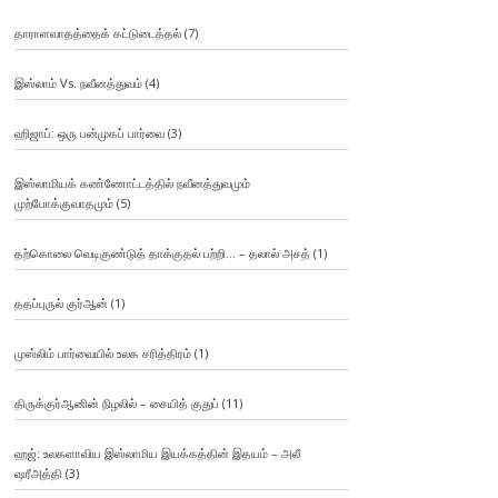
தாராளவாதத்தைக் கட்டுடைத்தல்
(7)
இஸ்லாம் Vs. நவீனத்துவம்
(4)
ஹிஜாப்: ஒரு பன்முகப் பார்வை
(3)
இஸ்லாமியக் கண்ணோட்டத்தில் நவீனத்துவமும்
முற்போக்குவாதமும்
(5)
தற்கொலை வெடிகுண்டுத் தாக்குதல் பற்றி… – தலால் அசத்
(1)
ததப்புருல் குர்ஆன்
(1)
முஸ்லிம் பார்வையில் உலக சரித்திரம்
(1)
திருக்குர்ஆனின் நிழலில் – சையித் குதுப்
(11)
ஹஜ்: உலகளாவிய இஸ்லாமிய இயக்கத்தின் இதயம் – அலீ
ஷரீஅத்தி
(3)