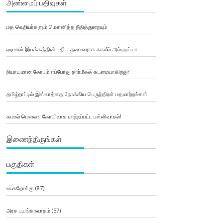
அண்மைப் பதிவுகள்
மத வெறியர்களும் மௌனித்த நீதித்துறையும்
ஹமாஸ் இயக்கத்தின் புதிய தலைவராக ஃகலீல் அல்ஹய்யா
நியாயமான கோபம் எப்போது தார்மீகக் கடமையாகிறது?
தமிழ்நாட்டில் இஸ்லாத்தை நோக்கிய பெருந்திரள் மதமாற்றங்கள்
கமால் மௌலா: கோயிலாக மாற்றப்பட்ட பள்ளிவாசல்!
இணைந்திருங்கள்
பகுதிகள்
உலகநோக்கு
(87)
அரச பயங்கரவாதம்
(57)