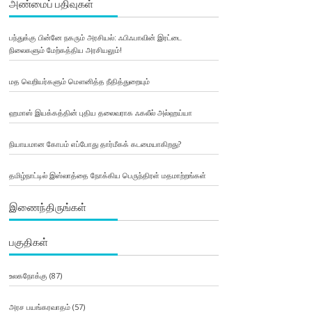
அண்மைப் பதிவுகள்
பந்துக்கு பின்னே நகரும் அரசியல்: ஃபிஃபாவின் இரட்டை
நிலைகளும் மேற்கத்திய அரசியலும்!
மத வெறியர்களும் மௌனித்த நீதித்துறையும்
ஹமாஸ் இயக்கத்தின் புதிய தலைவராக ஃகலீல் அல்ஹய்யா
நியாயமான கோபம் எப்போது தார்மீகக் கடமையாகிறது?
தமிழ்நாட்டில் இஸ்லாத்தை நோக்கிய பெருந்திரள் மதமாற்றங்கள்
இணைந்திருங்கள்
பகுதிகள்
உலகநோக்கு
(87)
அரச பயங்கரவாதம்
(57)