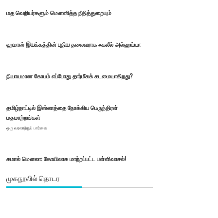
மத வெறியர்களும் மௌனித்த நீதித்துறையும்
ஹமாஸ் இயக்கத்தின் புதிய தலைவராக ஃகலீல் அல்ஹய்யா
நியாயமான கோபம் எப்போது தார்மீகக் கடமையாகிறது?
தமிழ்நாட்டில் இஸ்லாத்தை நோக்கிய பெருந்திரள்
மதமாற்றங்கள்
ஒரு வரலாற்றுப் பார்வை
கமால் மௌலா: கோயிலாக மாற்றப்பட்ட பள்ளிவாசல்!
முகநூலில் தொடர