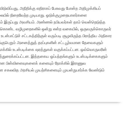
ிடுவிப்பது, அநீதிக்கு எதிராகப் பேசுவது போன்ற அதிமுக்கியப்
லையில் நிறைவேற்ற முடியாது. ஒடுக்குமுறையாளர்களை
ும் இருப்பது அவசியம். அண்ணல் நபியவர்கள் தாம் வென்றெடுத்த
ேற்கொண்ட வழிமுறைகளில் ஒன்று என்ற வகையில், ஒருவருக்கொருவர்
ாட்டுச் சட்டகத்திற்குள் வரும்படி சூழவிருந்த பிராந்திய அதிகார
ங்குபெறும் அனைத்துத் தரப்புகளின் சட்டபூர்வமான தேவைகளும்
 நோக்கில் உடன்படிக்கை ஷரத்துகள் வகுக்கப்பட்டன. ஒவ்வொருவரின்
்துரைக்கப்பட்டன. இத்தகைய ஒப்பந்தங்களும் உடன்படிக்கைகளும்
ீங்கான பின்விளைவுகளைக் களையும் நோக்கில் இராணுவ
ன சகலவித அரசியல் முயற்சிகளையும் முயன்றுபார்க்க வேண்டும்