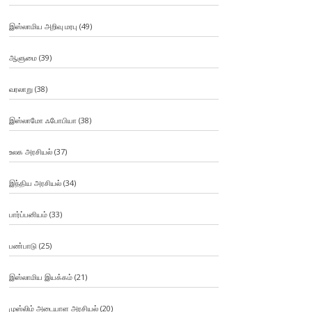
இஸ்லாமிய அறிவு மரபு
(49)
ஆளுமை
(39)
வரலாறு
(38)
இஸ்லாமோ ஃபோபியா
(38)
உலக அரசியல்
(37)
இந்திய அரசியல்
(34)
பார்ப்பனியம்
(33)
பண்பாடு
(25)
இஸ்லாமிய இயக்கம்
(21)
முஸ்லிம் அடையாள அரசியல்
(20)