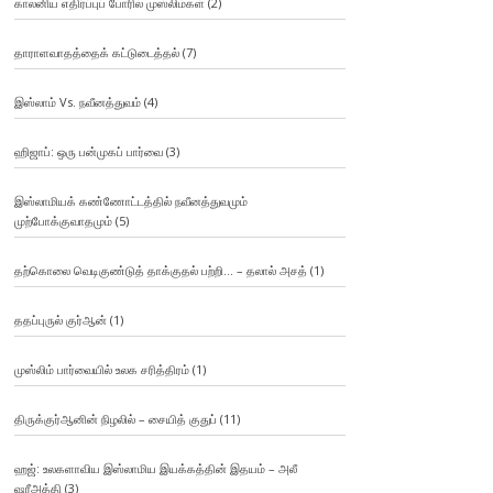
காலனிய எதிர்ப்புப் போரில் முஸ்லிம்கள்
(2)
தாராளவாதத்தைக் கட்டுடைத்தல்
(7)
இஸ்லாம் Vs. நவீனத்துவம்
(4)
ஹிஜாப்: ஒரு பன்முகப் பார்வை
(3)
இஸ்லாமியக் கண்ணோட்டத்தில் நவீனத்துவமும்
முற்போக்குவாதமும்
(5)
தற்கொலை வெடிகுண்டுத் தாக்குதல் பற்றி… – தலால் அசத்
(1)
ததப்புருல் குர்ஆன்
(1)
முஸ்லிம் பார்வையில் உலக சரித்திரம்
(1)
திருக்குர்ஆனின் நிழலில் – சையித் குதுப்
(11)
ஹஜ்: உலகளாவிய இஸ்லாமிய இயக்கத்தின் இதயம் – அலீ
ஷரீஅத்தி
(3)