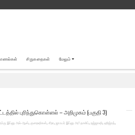
காணல்கள்
சிறுகதைகள்
மேலும்
தில் புரிந்துகொள்ளல் – அறிமுகம் (பகுதி 3)
ம்ரு இப்னு அல்-ஆஸ்
,
குறைஷிகள்
,
சீறா
,
ஜாஃபர் இப்னு அபீ தாலிப்
,
நஜ்ஜாஷி
,
ஹிஜ்ரத்
,