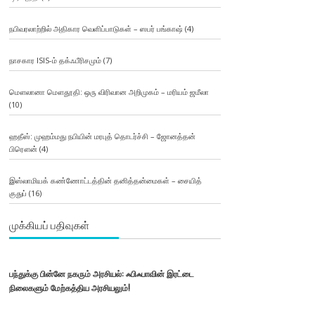
நபிவரலாற்றில் அதிகார வெளிப்பாடுகள் – ஸபர் பங்காஷ்
(4)
நாசகார ISIS-ம் தக்ஃபீரிசமும்
(7)
மௌலானா மௌதூதி: ஒரு விரிவான அறிமுகம் – மரியம் ஜமீலா
(10)
ஹதீஸ்: முஹம்மது நபியின் மரபுத் தொடர்ச்சி – ஜோனத்தன்
பிரௌன்
(4)
இஸ்லாமியக் கண்ணோட்டத்தின் தனித்தன்மைகள் – சையித்
குதுப்
(16)
முக்கியப் பதிவுகள்
பந்துக்கு பின்னே நகரும் அரசியல்: ஃபிஃபாவின் இரட்டை
நிலைகளும் மேற்கத்திய அரசியலும்!