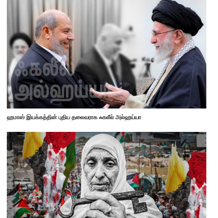
ஹமாஸ் இயக்கத்தின் புதிய தலைவராக ஃகலீல் அல்ஹய்யா