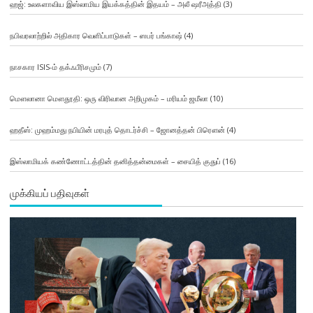
ஹஜ்: உலகளாவிய இஸ்லாமிய இயக்கத்தின் இதயம் – அலீ ஷரீஅத்தி
(3)
நபிவரலாற்றில் அதிகார வெளிப்பாடுகள் – ஸபர் பங்காஷ்
(4)
நாசகார ISIS-ம் தக்ஃபீரிசமும்
(7)
மௌலானா மௌதூதி: ஒரு விரிவான அறிமுகம் – மரியம் ஜமீலா
(10)
ஹதீஸ்: முஹம்மது நபியின் மரபுத் தொடர்ச்சி – ஜோனத்தன் பிரௌன்
(4)
இஸ்லாமியக் கண்ணோட்டத்தின் தனித்தன்மைகள் – சையித் குதுப்
(16)
முக்கியப் பதிவுகள்