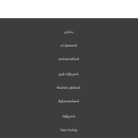
முகப்பு
கட்டுரைகள்
காணொளிகள்
நூல் அறிமுகம்
கேள்வி-பதில்கள்
நேர்காணல்கள்
அறிமுகம்
தொடர்புக்கு