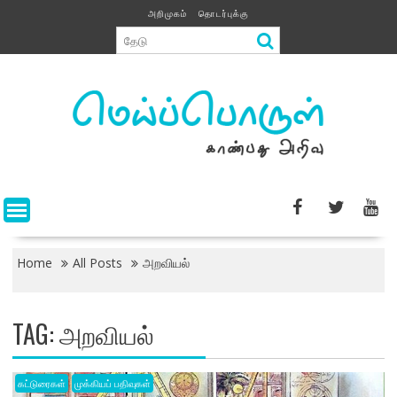
Skip
அறிமுகம்
தொடர்புக்கு
to
content
Home
All Posts
அறவியல்
TAG:
அறவியல்
கட்டுரைகள்
முக்கியப் பதிவுகள்