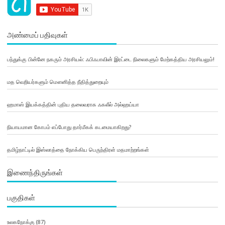
அண்மைப் பதிவுகள்
பந்துக்கு பின்னே நகரும் அரசியல்: ஃபிஃபாவின் இரட்டை நிலைகளும் மேற்கத்திய அரசியலும்!
மத வெறியர்களும் மௌனித்த நீதித்துறையும்
ஹமாஸ் இயக்கத்தின் புதிய தலைவராக ஃகலீல் அல்ஹய்யா
நியாயமான கோபம் எப்போது தார்மீகக் கடமையாகிறது?
தமிழ்நாட்டில் இஸ்லாத்தை நோக்கிய பெருந்திரள் மதமாற்றங்கள்
இணைந்திருங்கள்
பகுதிகள்
உலகநோக்கு
(87)