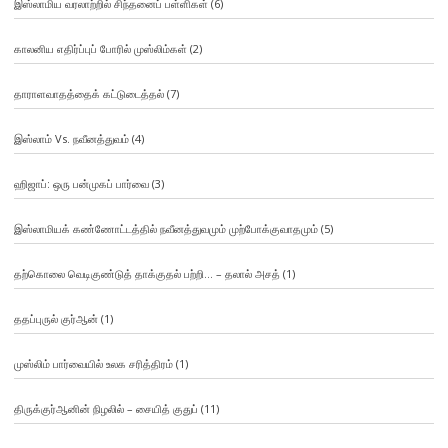
இஸ்லாமிய வரலாற்றில் சிந்தனைப் பள்ளிகள்
(6)
காலனிய எதிர்ப்புப் போரில் முஸ்லிம்கள்
(2)
தாராளவாதத்தைக் கட்டுடைத்தல்
(7)
இஸ்லாம் Vs. நவீனத்துவம்
(4)
ஹிஜாப்: ஒரு பன்முகப் பார்வை
(3)
இஸ்லாமியக் கண்ணோட்டத்தில் நவீனத்துவமும் முற்போக்குவாதமும்
(5)
தற்கொலை வெடிகுண்டுத் தாக்குதல் பற்றி… – தலால் அசத்
(1)
ததப்புருல் குர்ஆன்
(1)
முஸ்லிம் பார்வையில் உலக சரித்திரம்
(1)
திருக்குர்ஆனின் நிழலில் – சையித் குதுப்
(11)