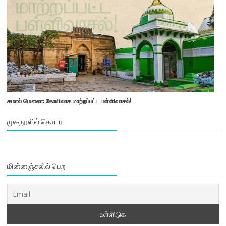
கமால் மௌலா: கோயிலாக மாற்றப்பட்ட பள்ளிவாசல்!
முகநூலில் தொடர
மின்னஞ்சலில் பெற