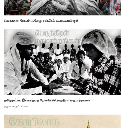
நியாயமான கோபம் எப்போது தார்மீகக் கடமையாகிறது?
தமிழ்நாட்டில் இஸ்லாத்தை நோக்கிய பெருந்திரள் மதமாற்றங்கள்
ஒரு வரலாற்றுப் பார்வை