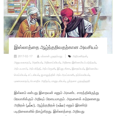
இஸ்லாத்தை ஆழ்ந்தறிவதற்கான அவசியம்
2017-02-17
மர்வான் முஹம்மது
அதிமனிதன்
,
அனுபவவாதம்
,
அறவியல்
,
அறிவாய்வியல்
,
அறிவை இஸ்லாமியப்படுத்தல்
,
அல்-ஃபராபி
,
அல்-கிந்தீ
,
அல்-பிரூனி
,
இப்னு சீனா
,
இறையியல்
,
இஸ்லாமிய
மெய்யியல்
,
சட்டவியல்
,
ஜமாலுத்தீன் அல்-அஃப்கானி
,
தர்க்கவியல்
,
புலமைவாதம்
,
பௌதீக அதீதம்
,
மானுடவியல்
,
முர்தஸா முதஹ்ஹரி
இஸ்லாம் என்பது இறைவன் எனும் அகண்ட சாரத்திலிருந்து
பிரவாகிக்கும் அறிவுப் பிரளயமாகும். அதனைக் கற்றலானது
அறிதல் (تعلّم), ஆழ்ந்தறிதல் (تفقّه) எனும் இரண்டு
படிநிலைகளில் நிகழ்கிறது. இஸ்லாத்தை அறிவது